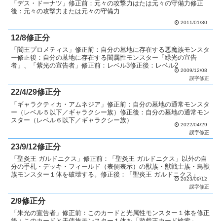
「デス・ドーナツ」修正前：元々の攻撃力はたは元々の守備力修正
後：元々の攻撃力または元々の守備力
2011/01/30
12/8修正分
「闇王プロメティス」修正前：自分の墓地に存在する悪魔族モンスタ
ー修正後：自分の墓地に存在する闇属性モンスター「緑光の宣告
者」、「紫光の宣告者」修正前：レベル3修正後：レベル2
2009/12/08
誤字修正
22/4/29修正分
「ギャラクティカ・アムネジア」修正前：自分の墓地の通常モンスタ
ー（レベル５以下／ギャラクシー族）修正後：自分の墓地の通常モン
スター（レベル６以下／ギャラクシー族）
2022/04/29
誤字修正
23/9/12修正分
「聖炎王 ガルドニクス」修正前：「聖炎王 ガルドニクス」以外の自
分の手札・デッキ・フィールド（表側表示）の獣族・獣戦士族・鳥獣
族モンスター１体を破壊する。修正後：「聖炎王 ガルドニクス」以
2023/09/12
外の自分の手札・デッキ・フィールド（表側表示）の獣族...
誤字修正
2/9修正分
「朱光の宣告者」修正前：このカードと光属性モンスター１体を修正
後：このカードと天使族モンスター１体を「遊戯王カード検索」、