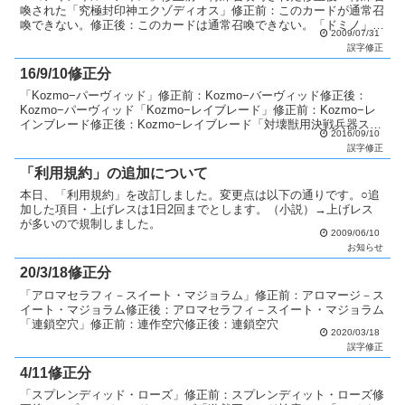
喚された「究極封印神エクゾディオス」修正前：このカードが通常召
喚できない。修正後：このカードは通常召喚できない。「ドミノ」修
2009/07/31
正前：自分フィールド上に表側表示で存在する修正後：自分...
誤字修正
16/9/10修正分
「Kozmo−パーヴィッド」修正前：Kozmo−バーヴィッド修正後：
Kozmo−パーヴィッド「Kozmo−レイブレード」修正前：Kozmo−レ
インブレード修正後：Kozmo−レイブレード「対壊獣用決戦兵器スー
2016/09/10
パーメカドラゴン」修正前：守備力...
誤字修正
「利用規約」の追加について
本日、「利用規約」を改訂しました。変更点は以下の通りです。○追
加した項目・上げレスは1日2回までとします。（小説）→上げレス
が多いので規制しました。
2009/06/10
お知らせ
20/3/18修正分
「アロマセラフィ－スイート・マジョラム」修正前：アロマージ－ス
イート・マジョラム修正後：アロマセラフィ－スイート・マジョラム
「連鎖空穴」修正前：連作空穴修正後：連鎖空穴
2020/03/18
誤字修正
4/11修正分
「スプレンディッド・ローズ」修正前：スプレンディット・ローズ修