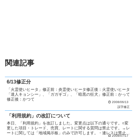
関連記事
6/13修正分
「火霊使いヒータ」修正前：炎霊使いヒータ修正後：火霊使いヒータ
「達人キョンシー」、「ガガギゴ」、「暗黒の狂犬」修正前：かって
修正後：かつて
2008/06/13
誤字修正
「利用規約」の改訂について
本日、「利用規約」を改訂しました。変更点は以下の通りです。○変
更した項目・トレード、売買、レートに関する質問は禁止です。→レ
ートに関しては「地域掲示板」のみで許可します。・連レスは禁止で
2008/07/17