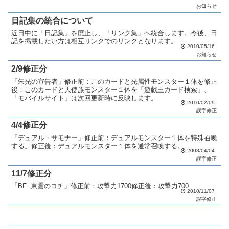
す。修正機能を使って下さい。→1日以上経過した場合、連...
お知らせ
日記集の統合について
近日中に「日記集」を廃止し、「リンク集」へ統合します。今後、日
記を掲載したい方は相互リンクでのリンクとなります。
2010/05/16
お知らせ
2/9修正分
「朱光の宣告者」修正前：このカードと光属性モンスター１体を修正
後：このカードと天使族モンスター１体を「遊戯王カード検索」、
「モバイルサイト」は次回更新時に反映します。
2010/02/09
誤字修正
4/4修正分
「デュアル・サモナー」修正前：デュアルモンスター１体を特殊召喚
する。修正後：デュアルモンスター１体を通常召喚する。
2008/04/04
誤字修正
11/7修正分
「BF−東雲のコチ」修正前：攻撃力1700修正後：攻撃力700
2010/11/07
誤字修正