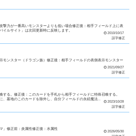
攻撃力が一番高いモンスターよりも低い場合修正後：相手フィールド上に表
バイルサイト」は次回更新時に反映します。
2010/10/17
誤字修正
示モンスター（ドラゴン族）修正後：相手フィールドの表側表示モンスター
2021/09/27
誤字修正
喚する。修正後：このカードを手札から相手フィールドに特殊召喚する。
、墓地のこのカードを除外し、自分フィールドの永続魔法...
2023/10/28
誤字修正
マ」修正前：炎属性修正後：水属性
2026/05/30