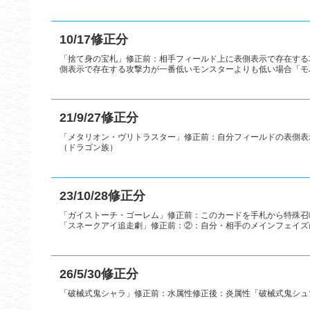
10/17修正分
「捨て身の宝札」修正前：相手フィールド上に表側表示で存在する
側表示で存在する攻撃力が一番低いモンスターよりも低い場合「モ
21/9/27修正分
「メタリオン・ヴリトラスター」修正前：自分フィールドの表側表
（ドラゴン族）
23/10/28修正分
「ガイストーチ・ゴーレム」修正前：このカードを手札から特殊召
「スネークアイ追走劇」修正前：②：自分・相手のメインフェイズに
26/5/30修正分
「破械式鬼シャラ」修正前：水属性修正後：炎属性「破械式鬼シュ