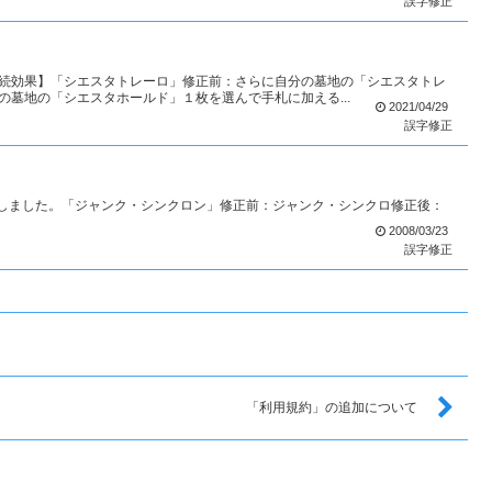
誤字修正
続効果】「シエスタトレーロ」修正前：さらに自分の墓地の「シエスタトレ
墓地の「シエスタホールド」１枚を選んで手札に加える...
2021/04/29
誤字修正
正しました。「ジャンク・シンクロン」修正前：ジャンク・シンクロ修正後：
2008/03/23
誤字修正
「利用規約」の追加について