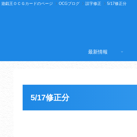
遊戯王ＯＣＧカードのページ
OCGブログ
誤字修正
5/17修正分
最新情報
5/17修正分