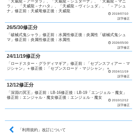
「天威龍－アーダラ」、「天威龍－シュターナ」、「天威龍－マニ
ラ」、「天威龍－ナハタ」、「天威龍－ヴィシュダ」、「－アシュ
ナ」修正前：天威竜修正後：天威龍
2019/07/10
誤字修正
26/5/30修正分
「破械式鬼シャラ」修正前：水属性修正後：炎属性「破械式鬼シュ
マ」修正前：炎属性修正後：水属性
2026/05/30
誤字修正
24/11/19修正分
「ロードスター・グラディマギア」修正前：「セブンスフィアー・マ
ジシャン」＋修正後：「セブンスロード・マジシャン」＋
2024/11/19
誤字修正
12/12修正分
「深淵の冥王」修正前：LB-16修正後：LB-19「エンジェル・魔女」
修正前：エンジャル・魔女修正後：エンジェル・魔女
2010/12/12
誤字修正
「利用規約」改訂について