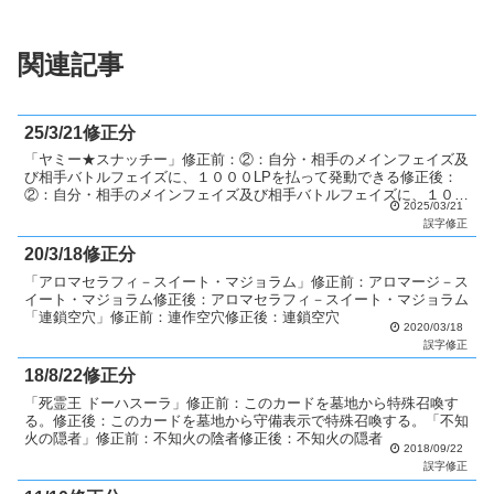
関連記事
25/3/21修正分
「ヤミー★スナッチー」修正前：②：自分・相手のメインフェイズ及
び相手バトルフェイズに、１０００LPを払って発動できる修正後：
②：自分・相手のメインフェイズ及び相手バトルフェイズに、１００
2025/03/21
LPを払って発動できる「K９－LC拘束解除」修正前：①...
誤字修正
20/3/18修正分
「アロマセラフィ－スイート・マジョラム」修正前：アロマージ－ス
イート・マジョラム修正後：アロマセラフィ－スイート・マジョラム
「連鎖空穴」修正前：連作空穴修正後：連鎖空穴
2020/03/18
誤字修正
18/8/22修正分
「死霊王 ドーハスーラ」修正前：このカードを墓地から特殊召喚す
る。修正後：このカードを墓地から守備表示で特殊召喚する。「不知
火の隠者」修正前：不知火の陰者修正後：不知火の隠者
2018/09/22
誤字修正