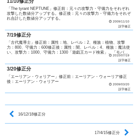
11/10修正分
「The tyrant NEPTUNE」修正前：元々の攻撃力・守備力をそれぞれ
攻撃した数値分アップする。修正後：元々の攻撃力・守備力をそれぞ
れ合計した数値分アップする。
2009/11/10
誤字修正
7/19修正分
「古代魔導士」修正前：属性：地、レベル：2、種族：植物、攻撃
力：800、守備力：600修正後：属性：闇、レベル：4、種族：魔法使
い、攻撃力：1000、守備力：1300「遊戯王カード検索」、「モバイ
2010/07/19
ルサイト」は次回更新時に反映します。
誤字修正
3/20修正分
「エーリアン・ウォリアー」修正前：エーリアン・ウォーリア修正
後：エーリアン・ウォリアー
2009/03/20
誤字修正
16/12/18修正分
17/4/15修正分