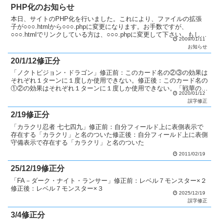
PHP化のお知らせ
本日、サイトのPHP化を行いました。これにより、ファイルの拡張
子が○○○.htmlから○○○.phpに変更になります。お手数ですが、
○○○.htmlでリンクしている方は、○○○.phpに変更して下さい。もし、
2009/01/11
リンクミス等がありましたら「連絡...
お知らせ
20/1/12修正分
「ノクトビジョン・ドラゴン」修正前：このカード名の②③の効果は
それぞれ１ターンに１度しか使用できない。修正後：このカード名の
①②の効果はそれぞれ１ターンに１度しか使用できない。「戦華の来
2020/01/12
－張遠」修正前：②：このカード以外の「戦華」モンスター...
誤字修正
2/19修正分
「カラクリ忍者 七七四九」修正前：自分フィールド上に表側表示で
存在する「カラクリ」と名のついた修正後：自分フィールド上に表側
守備表示で存在する「カラクリ」と名のついた
2011/02/19
25/12/19修正分
「FA－ダーク・ナイト・ランサー」修正前：レベル７モンスター×２
修正後：レベル７モンスター×３
2025/12/19
誤字修正
3/4修正分