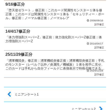
9/16修正分
「堕天使ゼラート 」修正前：このカード闇属性モンスター１体を修
正後：このカードは闇属性モンスター１体を「セキュリティー・ボー
ル」修正前：ノーマル修正後：ノーマルレア
2008/09/16
誤字修正
14/4/17修正分
「体力増強剤スーパーZ」修正前：体力強化剤スーパーZ修正後：体
力増強剤スーパーZ
2014/04/17
誤字修正
25/11/29修正分
「湧軍機陸炎」修正前：湧軍機睦炎修正後：湧軍機陸炎修正前：手札
のモンスター（レベル７以外／炎属性／機械族）１体を相手に見せ、
このカードは手札から自分フィールドに表側表示で特殊召喚できる。
2025/11/29
修正後：手札のモンスター（レベル８以外／炎属性／機械族...
誤字修正
ミニアンケート1
ミニアンケート2