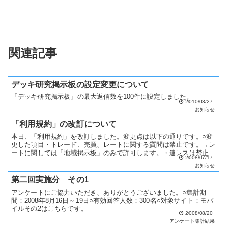
関連記事
デッキ研究掲示板の設定変更について
「デッキ研究掲示板」の最大返信数を100件に設定しました。
2010/03/27
お知らせ
「利用規約」の改訂について
本日、「利用規約」を改訂しました。変更点は以下の通りです。○変
更した項目・トレード、売買、レートに関する質問は禁止です。→レ
ートに関しては「地域掲示板」のみで許可します。・連レスは禁止で
2008/07/17
す。修正機能を使って下さい。→1日以上経過した場合、連...
お知らせ
第二回実施分 その1
アンケートにご協力いただき、ありがとうございました。○集計期
間：2008年8月16日～19日○有効回答人数：300名○対象サイト：モバ
イルその2はこちらです。
2008/08/20
アンケート集計結果