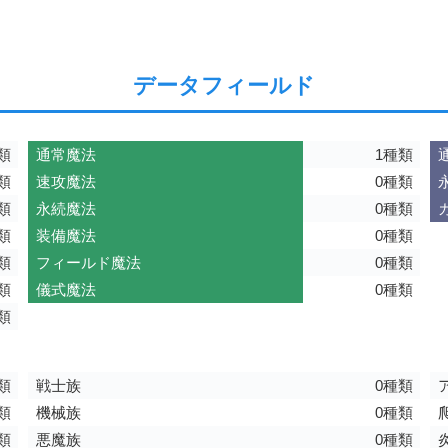
データフィールド
類
通常魔法
1種類
類
速攻魔法
0種類
類
永続魔法
0種類
類
装備魔法
0種類
類
フィールド魔法
0種類
類
儀式魔法
0種類
類
類
戦士族
0種類
類
機械族
0種類
類
悪魔族
0種類