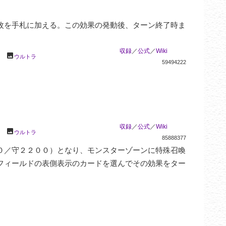
枚を手札に加える。この効果の発動後、ターン終了時ま
収録
／
公式
／
Wiki
photo
ウルトラ
59494222
収録
／
公式
／
Wiki
photo
ウルトラ
85888377
０／守２２００）となり、モンスターゾーンに特殊召喚
フィールドの表側表示のカードを選んでその効果をター