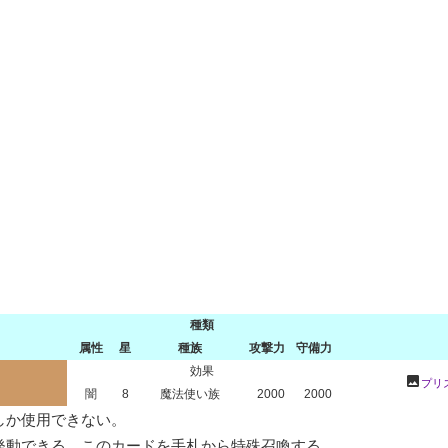
種類
属性
星
種族
攻撃力
守備力
効果
photo
プリ
闇
8
魔法使い族
2000
2000
か使用できない。

動できる。このカードを手札から特殊召喚する。
