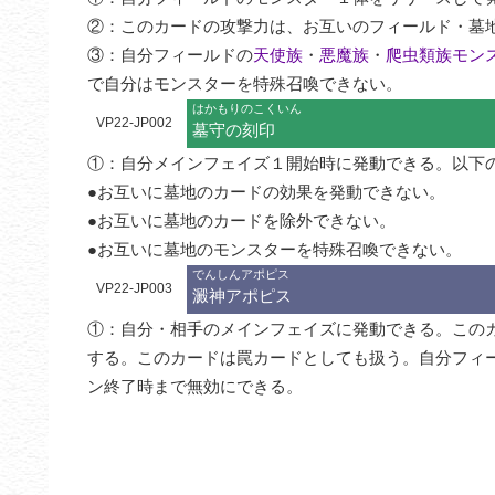
②：このカードの攻撃力は、お互いのフィールド・墓地
③：自分フィールドの
天使族
・
悪魔族
・
爬虫類族モン
で自分はモンスターを特殊召喚できない。
はかもりのこくいん
VP22-JP002
墓守の刻印
①：自分メインフェイズ１開始時に発動できる。以下の
●お互いに墓地のカードの効果を発動できない。

●お互いに墓地のカードを除外できない。

●お互いに墓地のモンスターを特殊召喚できない。
でんしんアポピス
VP22-JP003
澱神アポピス
①：自分・相手のメインフェイズに発動できる。この
する。このカードは罠カードとしても扱う。自分フィ
ン終了時まで無効にできる。