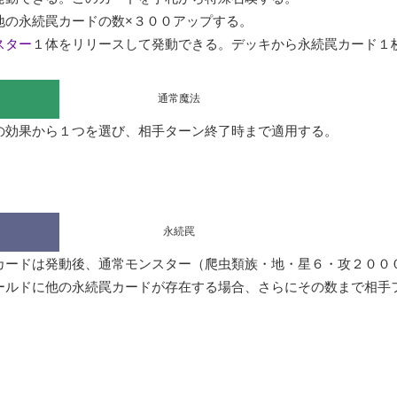
の永続罠カードの数×３００アップする。

スター
１体をリリースして発動できる。デッキから永続罠カード１
通常魔法
効果から１つを選び、相手ターン終了時まで適用する。

永続罠
カードは発動後、通常モンスター（爬虫類族・地・星６・攻２００
ールドに他の永続罠カードが存在する場合、さらにその数まで相手