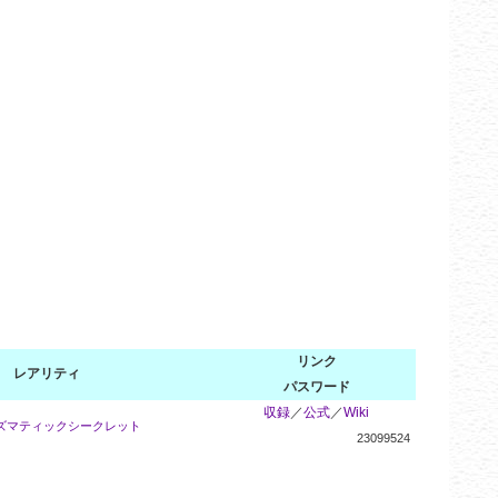
リンク
レアリティ
パスワード
収録
／
公式
／
Wiki
ズマティックシークレット
23099524