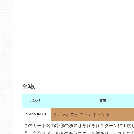
全3枚
ナンバー
名前
ファラオニック・アドベント
VP22-JP001
このカード名の①③の効果はそれぞれ１ターンに１度し
①：自分フィールドのモンスター１体をリリースして発