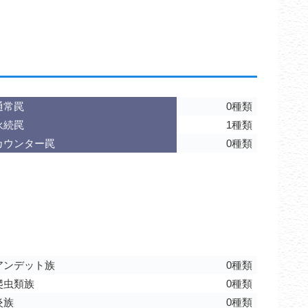
通常罠
0種類
永続罠
1種類
カウンター罠
0種類
アンデット族
0種類
爬虫類族
0種類
炎族
0種類