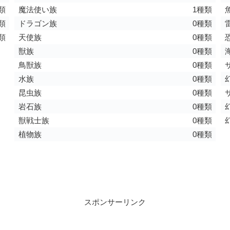
類
魔法使い族
1種類
類
ドラゴン族
0種類
類
天使族
0種類
獣族
0種類
鳥獣族
0種類
水族
0種類
昆虫族
0種類
岩石族
0種類
獣戦士族
0種類
植物族
0種類
スポンサーリンク