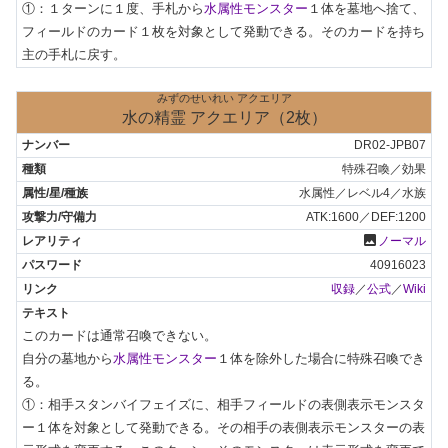
①：１ターンに１度、手札から
水属性モンスター
１体を墓地へ捨て、
フィールドのカード１枚を対象として発動できる。そのカードを持ち
主の手札に戻す。
みずのせいれい アクエリア
水の精霊 アクエリア（2枚）
DR02-JPB07
特殊召喚／効果
水属性／レベル4／水族
ATK:1600／DEF:1200
photo
ノーマル
40916023
収録
／
公式
／
Wiki
このカードは通常召喚できない。

自分の墓地から
水属性モンスター
１体を除外した場合に特殊召喚でき
る。

①：相手スタンバイフェイズに、相手フィールドの表側表示モンスタ
ー１体を対象として発動できる。その相手の表側表示モンスターの表