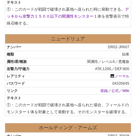
①：このカードが戦闘で破壊され墓地へ送られた時に発動できる。
デ
ッキから攻撃力１５００以下の闇属性モンスター
１体を攻撃表示で特
殊召喚する。
ニュードリュア
DR02-JPA07
効果
闇属性／レベル4／悪魔族
ATK:1200／DEF:800
photo
ノーマル
04335645
収録
／
公式
／
Wiki
①：このカードが戦闘で破壊され墓地へ送られた場合、フィールドの
モンスター１体を対象として発動する。そのモンスターを破壊する。
ホールディング・アームズ
DR02-JPA08