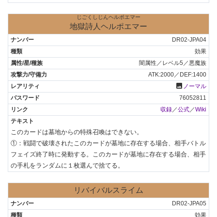
じごくしじんヘルポエマー
地獄詩人ヘルポエマー
DR02-JPA04
効果
闇属性／レベル5／悪魔族
ATK:2000／DEF:1400
photo
ノーマル
76052811
収録
／
公式
／
Wiki
このカードは墓地からの特殊召喚はできない。

①：戦闘で破壊されたこのカードが墓地に存在する場合、相手バトル
フェイズ終了時に発動する。このカードが墓地に存在する場合、相手
の手札をランダムに１枚選んで捨てる。
リバイバルスライム
DR02-JPA05
効果