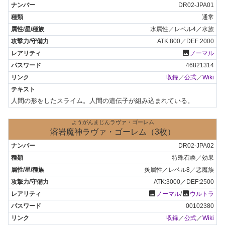
DR02-JPA01
通常
水属性／レベル4／水族
ATK:800／DEF:2000
photo
ノーマル
46821314
収録
／
公式
／
Wiki
人間の形をしたスライム。人間の遺伝子が組み込まれている。
ようがんまじんラヴァ・ゴーレム
溶岩魔神ラヴァ・ゴーレム（3枚）
DR02-JPA02
特殊召喚／効果
炎属性／レベル8／悪魔族
ATK:3000／DEF:2500
photo
photo
ノーマル
/
ウルトラ
00102380
収録
／
公式
／
Wiki