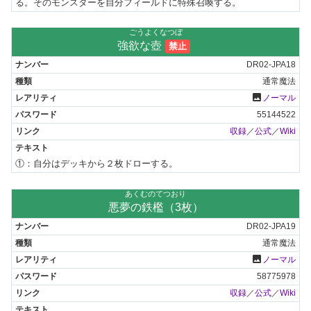
る。そのモンスターを自分フィールドに特殊召喚する。
ごうよくなつぼ
強欲な壺
禁止
DR02-JPA18
通常魔法
photo
ノーマル
55144522
収録
／
公式
／
Wiki
①：自分はデッキから２枚ドローする。
あくむのてつおり
悪夢の鉄檻（3枚）
DR02-JPA19
通常魔法
photo
ノーマル
58775978
収録
／
公式
／
Wiki