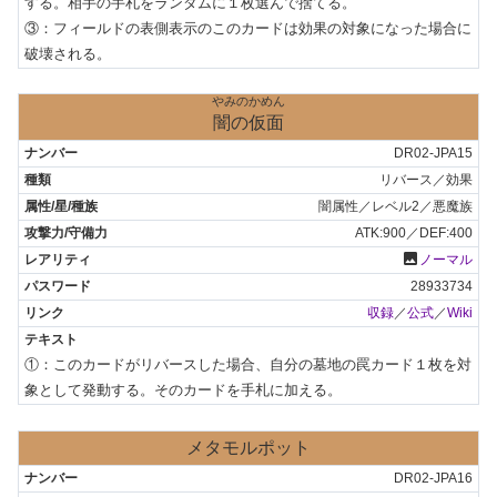
する。相手の手札をランダムに１枚選んで捨てる。

③：フィールドの表側表示のこのカードは効果の対象になった場合に
破壊される。
やみのかめん
闇の仮面
DR02-JPA15
リバース／効果
闇属性／レベル2／悪魔族
ATK:900／DEF:400
photo
ノーマル
28933734
収録
／
公式
／
Wiki
①：このカードがリバースした場合、自分の墓地の罠カード１枚を対
象として発動する。そのカードを手札に加える。
メタモルポット
DR02-JPA16