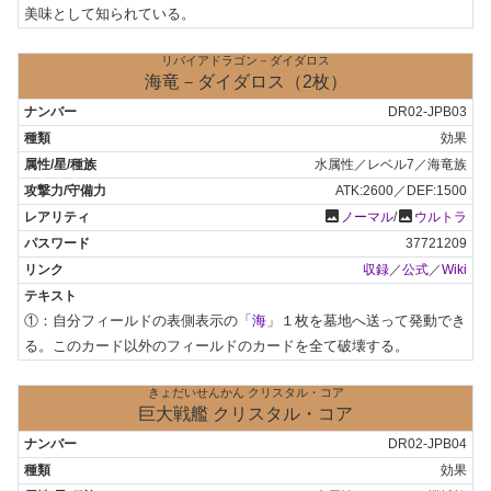
美味として知られている。
リバイアドラゴン－ダイダロス
海竜－ダイダロス（2枚）
DR02-JPB03
効果
水属性／レベル7／海竜族
ATK:2600／DEF:1500
photo
photo
ノーマル
/
ウルトラ
37721209
収録
／
公式
／
Wiki
①：自分フィールドの表側表示の「
海
」１枚を墓地へ送って発動でき
る。このカード以外のフィールドのカードを全て破壊する。
きょだいせんかん クリスタル・コア
巨大戦艦 クリスタル・コア
DR02-JPB04
効果