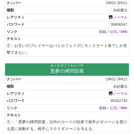
DR02-JPA21
永続魔法
photo
ノーマル
30606547
収録
／
公式
／
Wiki
①：お互いのプレイヤーはバトルフェイズにモンスター１体でしか攻
撃できない。
あくむのごうもんべや
悪夢の拷問部屋
DR02-JPA22
永続魔法
photo
ノーマル
85562745
収録
／
公式
／
Wiki
①：「悪夢の拷問部屋」以外のカードの効果で相手がダメージを受け
る度に発動する。相手に３００ダメージを与える。