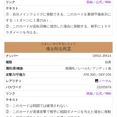
収録
／
公式
／
Wiki
①：自分メインフェイズに発動できる。このカードを裏側守備表示に
する（１ターンに１度のみ）。

②：このカードが反転召喚に成功した場合に発動する。相手に１００
０ダメージを与える。
たましいをけずるしりょう
魂を削る死霊
DR02-JPA14
効果
闇属性／レベル3／アンデット族
ATK:300／DEF:200
photo
ノーマル
23205979
収録
／
公式
／
Wiki
①：このカードは戦闘では破壊されない。

②：このカードが直接攻撃で相手に戦闘ダメージを与えた場合に発動