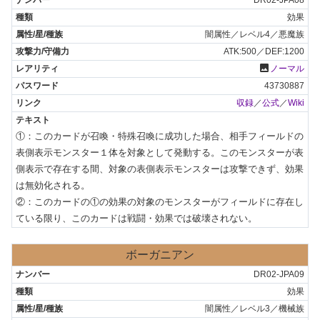
効果
闇属性／レベル4／悪魔族
ATK:500／DEF:1200
photo
ノーマル
43730887
収録
／
公式
／
Wiki
①：このカードが召喚・特殊召喚に成功した場合、相手フィールドの
表側表示モンスター１体を対象として発動する。このモンスターが表
側表示で存在する間、対象の表側表示モンスターは攻撃できず、効果
は無効化される。

②：このカードの①の効果の対象のモンスターがフィールドに存在し
ている限り、このカードは戦闘・効果では破壊されない。
ボーガニアン
DR02-JPA09
効果
闇属性／レベル3／機械族