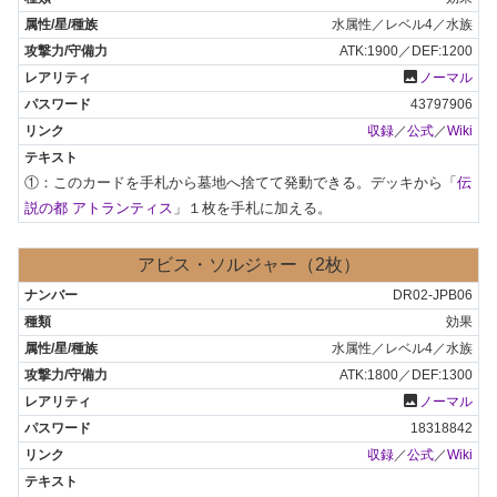
水属性／レベル4／水族
ATK:1900／DEF:1200
photo
ノーマル
43797906
収録
／
公式
／
Wiki
①：このカードを手札から墓地へ捨てて発動できる。デッキから「
伝
説の都 アトランティス
」１枚を手札に加える。
アビス・ソルジャー（2枚）
DR02-JPB06
効果
水属性／レベル4／水族
ATK:1800／DEF:1300
photo
ノーマル
18318842
収録
／
公式
／
Wiki