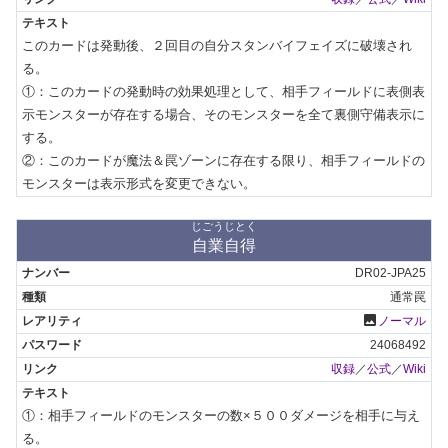
このカードは発動後、２回目の自分スタンバイフェイズに破壊され
る。

①：このカードの発動時の効果処理として、相手フィールドに表側表
示モンスターが存在する場合、そのモンスターを全て裏側守備表示に
する。

②：このカードが魔法＆罠ゾーンに存在する限り、相手フィールドの
モンスターは表示形式を変更できない。
じごうじとく
自業自得
DR02-JPA25
通常罠
photo
ノーマル
24068492
収録
／
公式
／
Wiki
①：相手フィールドのモンスターの数×５００ダメージを相手に与え
る。