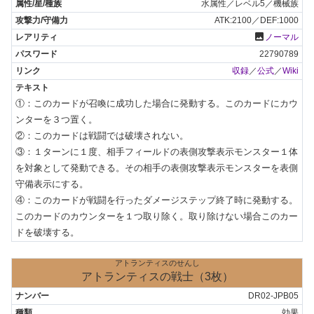
水属性／レベル5／機械族
ATK:2100／DEF:1000
photo
ノーマル
22790789
収録
／
公式
／
Wiki
①：このカードが召喚に成功した場合に発動する。このカードにカウ
ンターを３つ置く。

②：このカードは戦闘では破壊されない。

③：１ターンに１度、相手フィールドの表側攻撃表示モンスター１体
を対象として発動できる。その相手の表側攻撃表示モンスターを表側
守備表示にする。

④：このカードが戦闘を行ったダメージステップ終了時に発動する。
このカードのカウンターを１つ取り除く。取り除けない場合このカー
ドを破壊する。
アトランティスのせんし
アトランティスの戦士（3枚）
DR02-JPB05
効果