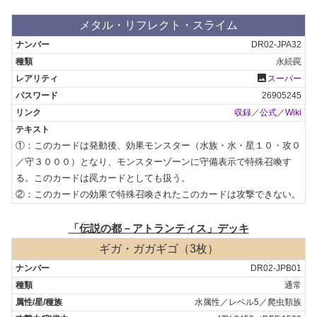
メタル・リフレクト・スライム
DR02-JPA32
永続罠
photo
スーパー
26905245
収録
／
公式
／
Wiki
①：このカードは発動後、効果モンスター（水族・水・星１０・攻０
／守３０００）となり、モンスターゾーンに守備表示で特殊召喚す
る。このカードは罠カードとしても扱う。

②：このカードの効果で特殊召喚されたこのカードは攻撃できない。
「伝説の都－アトランティス」デッキ
ギガ・ガガギゴ（3枚）
DR02-JPB01
通常
水属性／レベル5／爬虫類族