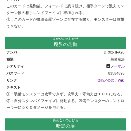
このカードは発動後、フィールドに残り続け、相手ターンで数えて２
ターン後の相手エンドフェイズに破壊される。

①：このカードが魔法＆罠ゾーンに存在する限り、モンスターは攻撃
できない。
まかいのあしかせ
魔界の足枷
DR02-JPA20
装備魔法
photo
ノーマル
83584898
収録
／
公式
／
Wiki
①：装備モンスターは攻撃できず、攻撃力・守備力は１００になる。

②：自分スタンバイフェイズに発動する。装備モンスターのコントロ
ーラーに５００ダメージを与える。
あんこくのとびら
暗黒の扉