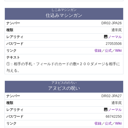
しこみマシンガン
仕込みマシンガン
DR02-JPA26
通常罠
photo
ノーマル
27053506
収録
／
公式
／
Wiki
①：相手の手札・フィールドのカードの数×２００ダメージを相手に
与える。
アヌビスののろい
アヌビスの呪い
DR02-JPA27
通常罠
photo
ノーマル
66742250
収録
／
公式
／
Wiki