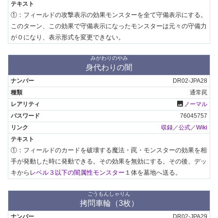
①：フィールドの攻撃表示の効果モンスターを全て守備表示にする。
このターン、この効果で守備表示になったモンスターは元々の守備力
が０になり、表示形式を変更できない。
みがわりのやみ
身代わりの闇
DR02-JPA28
通常罠
photo
ノーマル
76045757
収録
／
公式
／
Wiki
①：フィールドのカードを破壊する魔法・罠・モンスターの効果を相
手が発動した時に発動できる。その効果を無効にする。その後、デッ
キから
レベル３以下の闇属性モンスター
１体を墓地へ送る。
ごうもんしゃりん
拷問車輪（3枚）
DR02-JPA29