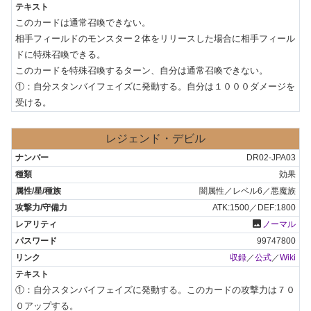
このカードは通常召喚できない。

相手フィールドのモンスター２体をリリースした場合に相手フィール
ドに特殊召喚できる。

このカードを特殊召喚するターン、自分は通常召喚できない。

①：自分スタンバイフェイズに発動する。自分は１０００ダメージを
受ける。
レジェンド・デビル
DR02-JPA03
効果
闇属性／レベル6／悪魔族
ATK:1500／DEF:1800
photo
ノーマル
99747800
収録
／
公式
／
Wiki
①：自分スタンバイフェイズに発動する。このカードの攻撃力は７０
０アップする。