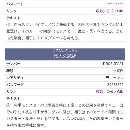
56995655
収録
／
公式
／
Wiki
①：自分スタンバイフェイズに発動する。相手の手札をランダムに１
枚選び、そのカードの種類（モンスター・魔法・罠）を当てる。当た
った場合、相手に７００ダメージを与える。
たびびとのしれん
旅人の試練
DR02-JPA31
永続罠
photo
ノーマル
39537362
収録
／
公式
／
Wiki
①：相手モンスターの攻撃宣言時に１度、この効果を発動できる。自
分の手札１枚を相手がランダムに選び、相手はそのカードの種類（モ
ンスター・魔法・罠）を当てる。ハズレの場合、その攻撃モンスター
を持ち主の手札に戻す。