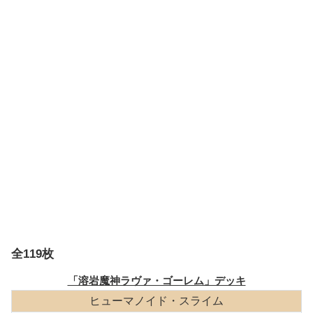
全119枚
「溶岩魔神ラヴァ・ゴーレム」デッキ
ヒューマノイド・スライム