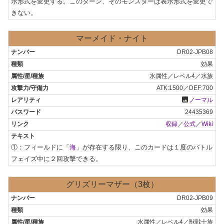
示形式を変更する。このターン、そのモンスターは表示形式を変更で
きない。
マーメイド・ナイト
DR02-JPB08
効果
水属性／レベル4／水族
ATK:1500／DEF:700
photo
ノーマル
24435369
収録
／
公式
／
Wiki
①：フィールドに「
海
」が存在する限り、このカードは１度のバトル
フェイズ中に２回攻撃できる。
グリズリーマザー（3枚）
DR02-JPB09
効果
水属性／レベル4／獣戦士族