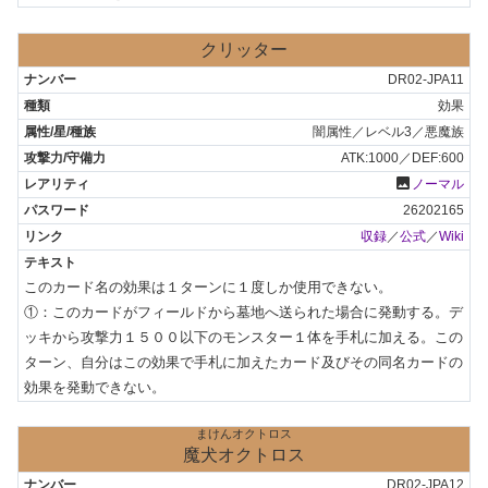
クリッター
DR02-JPA11
効果
闇属性／レベル3／悪魔族
ATK:1000／DEF:600
photo
ノーマル
26202165
収録
／
公式
／
Wiki
このカード名の効果は１ターンに１度しか使用できない。

①：このカードがフィールドから墓地へ送られた場合に発動する。デ
ッキから攻撃力１５００以下のモンスター１体を手札に加える。この
ターン、自分はこの効果で手札に加えたカード及びその同名カードの
効果を発動できない。
まけんオクトロス
魔犬オクトロス
DR02-JPA12