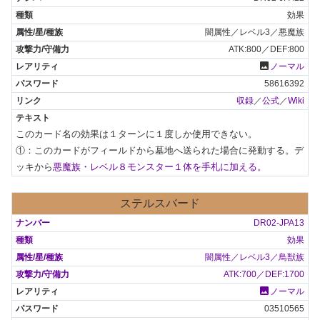
効果
闇属性／レベル3／悪魔族
ATK:800／DEF:800
photo
ノーマル
58616392
収録
／
公式
／
Wiki
このカード名の効果は１ターンに１度しか使用できない。

①：このカードがフィールドから墓地へ送られた場合に発動する。デ
ッキから
悪魔族・レベル８モンスター１体を手札に加える。
ステルスバード
DR02-JPA13
効果
闇属性／レベル3／鳥獣族
ATK:700／DEF:1700
photo
ノーマル
03510565