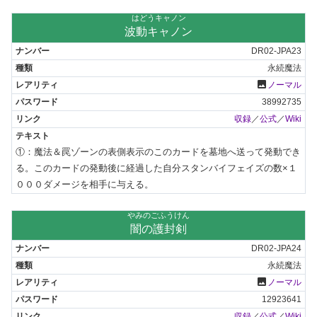
はどうキャノン
波動キャノン
DR02-JPA23
永続魔法
photo
ノーマル
38992735
収録
／
公式
／
Wiki
①：魔法＆罠ゾーンの表側表示のこのカードを墓地へ送って発動でき
る。このカードの発動後に経過した自分スタンバイフェイズの数×１
０００ダメージを相手に与える。
やみのごふうけん
闇の護封剣
DR02-JPA24
永続魔法
photo
ノーマル
12923641
収録
／
公式
／
Wiki