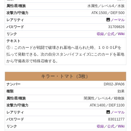
水属性／レベル4／水族
ATK:1500／DEF:500
photo
ノーマル
31709826
収録
／
公式
／
Wiki
①：このカードが戦闘で破壊され墓地へ送られた時、１０００LPを
払って発動できる。次の自分スタンバイフェイズにこのカードを墓地
から守備表示で特殊召喚する。
キラー・トマト（3枚）
DR02-JPA06
効果
闇属性／レベル4／植物族
ATK:1400／DEF:1100
photo
ノーマル
83011277
収録
／
公式
／
Wiki