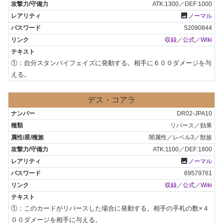
ATK:1300／DEF:1000
photo
ノーマル
52090844
収録
／
公式
／
Wiki
①：自分スタンバイフェイズに発動する。相手に６００ダメージを与
える。
デス・コアラ
DR02-JPA10
リバース／効果
闇属性／レベル3／獣族
ATK:1100／DEF:1800
photo
ノーマル
69579761
収録
／
公式
／
Wiki
①：このカードがリバースした場合に発動する。相手の手札の数×４
００ダメージを相手に与える。