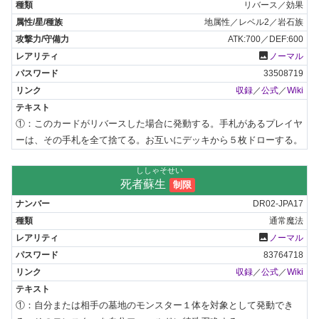
リバース／効果
地属性／レベル2／岩石族
ATK:700／DEF:600
photo
ノーマル
33508719
収録
／
公式
／
Wiki
①：このカードがリバースした場合に発動する。手札があるプレイヤ
ーは、その手札を全て捨てる。お互いにデッキから５枚ドローする。
ししゃそせい
死者蘇生
制限
DR02-JPA17
通常魔法
photo
ノーマル
83764718
収録
／
公式
／
Wiki
①：自分または相手の墓地のモンスター１体を対象として発動でき