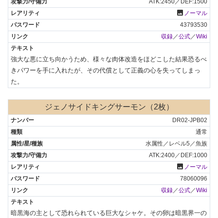
ATK:2450／DEF:1500
photo
ノーマル
43793530
収録
／
公式
／
Wiki
強大な悪に立ち向かうため、様々な肉体改造をほどこした結果恐るべ
きパワーを手に入れたが、その代償として正義の心を失ってしまっ
た。
ジェノサイドキングサーモン（2枚）
DR02-JPB02
通常
水属性／レベル5／魚族
ATK:2400／DEF:1000
photo
ノーマル
78060096
収録
／
公式
／
Wiki
暗黒海の主として恐れられている巨大なシャケ。その卵は暗黒界一の