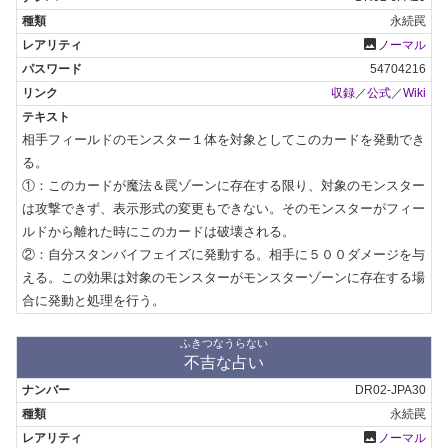
永続罠
photo
ノーマル
54704216
収録
／
公式
／
Wiki
相手フィールドのモンスター１体を対象としてこのカードを発動でき
る。

①：このカードが魔法＆罠ゾーンに存在する限り、対象のモンスター
は攻撃できず、表示形式の変更もできない。そのモンスターがフィー
ルドから離れた時にこのカードは破壊される。

②：自分スタンバイフェイズに発動する。相手に５００ダメージを与
える。この効果は対象のモンスターがモンスターゾーンに存在する場
合に発動と処理を行う。
ふきつなうらない
不吉な占い
DR02-JPA30
永続罠
photo
ノーマル