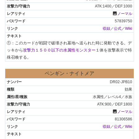
ATK:1400／DEF:1000
photo
ノーマル
57839750
収録
／
公式
／
Wiki
①：このカードが戦闘で破壊され墓地へ送られた時に発動できる。デ
ッキから
攻撃力１５００以下の水属性モンスター
１体を攻撃表示で特
殊召喚する。
ペンギン・ナイトメア
DR02-JPB10
効果
水属性／レベル4／水族
ATK:900／DEF:1800
photo
ノーマル
81306586
収録
／
公式
／
Wiki