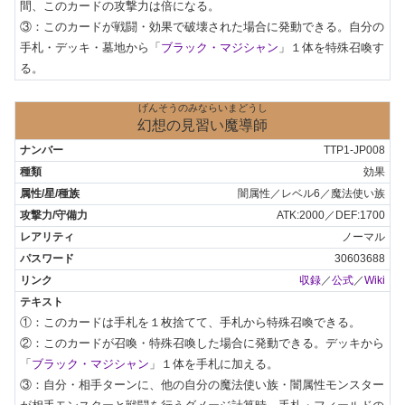
間、このカードの攻撃力は倍になる。

③：このカードが戦闘・効果で破壊された場合に発動できる。自分の
手札・デッキ・墓地から「
ブラック・マジシャン
」１体を特殊召喚す
る。
げんそうのみならいまどうし
幻想の見習い魔導師
TTP1-JP008
効果
闇属性／レベル6／魔法使い族
ATK:2000／DEF:1700
ノーマル
30603688
収録
／
公式
／
Wiki
①：このカードは手札を１枚捨てて、手札から特殊召喚できる。

②：このカードが召喚・特殊召喚した場合に発動できる。デッキから
「
ブラック・マジシャン
」１体を手札に加える。

③：自分・相手ターンに、他の自分の魔法使い族・闇属性モンスター