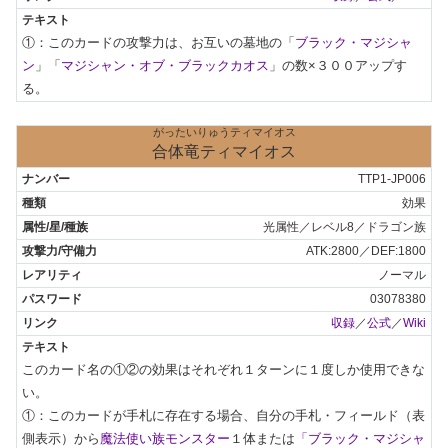
①：このカードの攻撃力は、お互いの墓地の「
ブラック・マジシャ
ン
」「
マジシャン・オブ・ブラックカオス
」の数×３００アップす
る。
がったいりゅうティマイオス
合体竜ティマイオス
TTP1-JP006
効果
光属性／レベル8／ドラゴン族
ATK:2800／DEF:1800
ノーマル
03078380
収録
／
公式
／
Wiki
このカード名の①②の効果はそれぞれ１ターンに１度しか使用できな
い。

①：このカードが手札に存在する場合、自分の手札・フィールド（表
側表示）から
魔法使い族モンスター
１体または
「ブラック・マジシャ