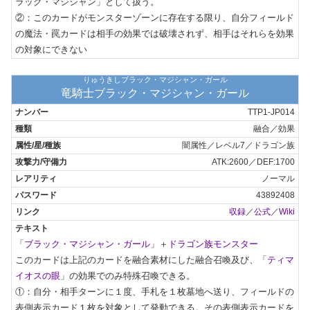
ラック・マジシャン」として扱う。

②：このカードがモンスターゾーンに存在する限り、自分フィールド
の魔法・罠カードは相手の効果では破壊されず、相手はそれらを効果
の対象にできない
りゅうきしブラック・マジシャン・ガール
竜騎士ブラック・マジシャン・ガール
TTP1-JP014
融合／効果
闇属性／レベル7／ドラゴン族
ATK:2600／DEF:1700
ノーマル
43892408
収録
／
公式
／
Wiki
「
ブラック・マジシャン・ガール
」＋
ドラゴン族モンスター
このカードは上記のカードを融合素材にした融合召喚及び、「
ティマ
イオスの眼
」の効果でのみ特殊召喚できる。

①：自分・相手ターンに１度、手札を１枚墓地へ送り、フィールドの
表側表示カード１枚を対象として発動できる。その表側表示カードを