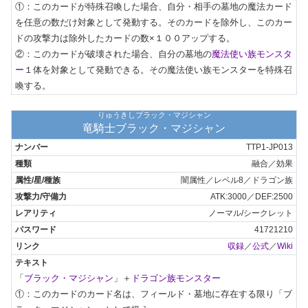
①：このカードが特殊召喚した場合、自分・相手の墓地の魔法カード
を任意の数だけ対象として発動する。そのカードを除外し、このカー
ドの攻撃力は除外したカードの数×１００アップする。

②：このカードが破壊された場合、自分の墓地の
魔法使い族モンスタ
ー
１体を対象として発動できる。その魔法使い族モンスターを特殊召
喚する。
りゅうきしブラック・マジシャン
竜騎士ブラック・マジシャン
TTP1-JP013
融合／効果
闇属性／レベル8／ドラゴン族
ATK:3000／DEF:2500
ノーマル/シークレット
41721210
収録
／
公式
／
Wiki
「
ブラック・マジシャン
」＋
ドラゴン族モンスター
①：このカードのカード名は、フィールド・墓地に存在する限り「ブ