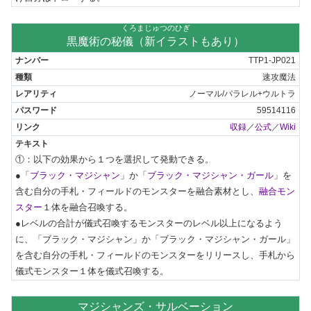
くろまじゅつのひぎ
黒魔術の秘儀（新イラストもあり）
TTP1-JP021
速攻魔法
ノーマル/パラレル+ウルトラ
59514116
収録
／
公式
／
Wiki
①：以下の効果から１つを選択して発動できる。

●「
ブラック・マジシャン
」か「
ブラック・マジシャン・ガール
」を
含む自分の手札・フィールドのモンスターを融合素材とし、
融合モン
スター
１体を融合召喚する。

●レベルの合計が儀式召喚するモンスターのレベル以上になるよう
に、「ブラック・マジシャン」か「ブラック・マジシャン・ガール」
を含む自分の手札・フィールドのモンスターをリリースし、手札から
儀式モンスター１体を儀式召喚する。
マジシャンズ・サルベーション