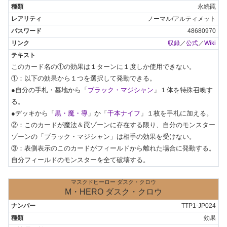
永続罠
ノーマル/アルティメット
48680970
収録
／
公式
／
Wiki
このカード名の①の効果は１ターンに１度しか使用できない。

①：以下の効果から１つを選択して発動できる。

●自分の手札・墓地から「
ブラック・マジシャン
」１体を特殊召喚す
る。

●デッキから「
黒・魔・導
」か「
千本ナイフ
」１枚を手札に加える。

②：このカードが魔法＆罠ゾーンに存在する限り、自分のモンスター
ゾーンの「ブラック・マジシャン」は相手の効果を受けない。

③：表側表示のこのカードがフィールドから離れた場合に発動する。
自分フィールドのモンスターを全て破壊する。
マスクドヒーロー ダスク・クロウ
M・HERO ダスク・クロウ
TTP1-JP024
効果