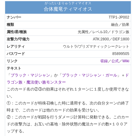
がったいまりゅうティマイオス
合体魔竜ティマイオス
TTP1-JP002
融合／効果
光属性／レベル10／ドラゴン族
ATK:2800／DEF:1800
ウルトラ/プリズマティックシークレット
85899505
収録
／
公式
／
Wiki
「
ブラック・マジシャン
」か「
ブラック・マジシャン・ガール
」＋
ド
ラゴン族
・
魔法使い族モンスター
このカード名の②③の効果はそれぞれ１ターンに１度しか使用できな
い。

①：このカードが特殊召喚した時に適用する。次の自分ターンの終了
時まで、このカードは他のカードの効果を受けない。

②：このカードが戦闘を行うダメージ計算時に発動できる。このカー
ドの攻撃力は、お互いの墓地・除外状態の魔法カードの数×１００ア
ップする。
