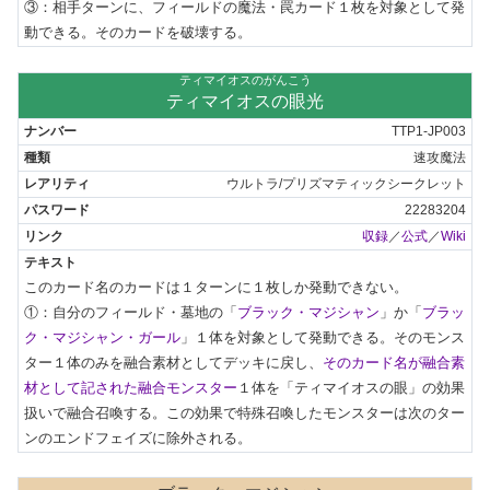
③：相手ターンに、フィールドの魔法・罠カード１枚を対象として発
動できる。そのカードを破壊する。
ティマイオスのがんこう
ティマイオスの眼光
TTP1-JP003
速攻魔法
ウルトラ/プリズマティックシークレット
22283204
収録
／
公式
／
Wiki
このカード名のカードは１ターンに１枚しか発動できない。

①：自分のフィールド・墓地の「
ブラック・マジシャン
」か「
ブラッ
ク・マジシャン・ガール
」１体を対象として発動できる。そのモンス
ター１体のみを融合素材としてデッキに戻し、
そのカード名が融合素
材として記された融合モンスター
１体を「ティマイオスの眼」の効果
扱いで融合召喚する。この効果で特殊召喚したモンスターは次のター
ンのエンドフェイズに除外される。