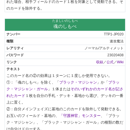
れた場合、相手フィールドのカード１枚を対象として発動できる。そ
のカードを除外する。
たましいのしもべ
魂のしもべ
TTP1-JP020
速攻魔法
ノーマル/アルティメット
23020408
収録
／
公式
／
Wiki
このカード名の②の効果は１ターンに１度しか使用できない。

①：「魂のしもべ」を除く、「
ブラック・マジシャン
」か「
ブラッ
ク・マジシャン・ガール
」１体または
そのいずれかのカード名が記さ
れたカード
１枚を自分の手札・デッキ・墓地から選び、デッキの一番
上に置く。

②：自分メインフェイズに墓地のこのカードを除外して発動できる。
お互いのフィールド・墓地の、
「守護神官」モンスター
、「ブラッ
ク・マジシャン」、「ブラック・マジシャン・ガール」の種類の数だ
け自分はドローする。