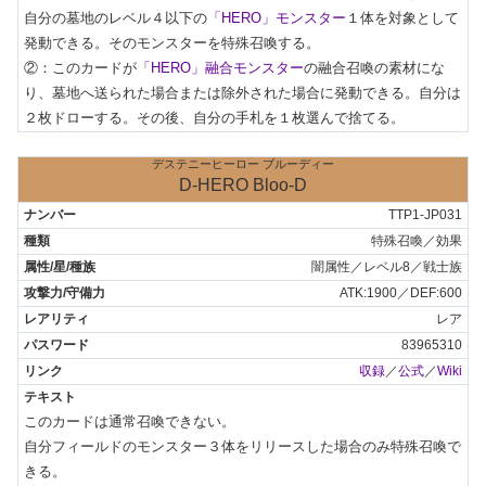
自分の墓地のレベル４以下の
「HERO」モンスター
１体を対象として
発動できる。そのモンスターを特殊召喚する。

②：このカードが
「HERO」融合モンスター
の融合召喚の素材にな
り、墓地へ送られた場合または除外された場合に発動できる。自分は
２枚ドローする。その後、自分の手札を１枚選んで捨てる。
デステニーヒーロー ブルーディー
D-HERO Bloo-D
TTP1-JP031
特殊召喚／効果
闇属性／レベル8／戦士族
ATK:1900／DEF:600
レア
83965310
収録
／
公式
／
Wiki
このカードは通常召喚できない。

自分フィールドのモンスター３体をリリースした場合のみ特殊召喚で
きる。
