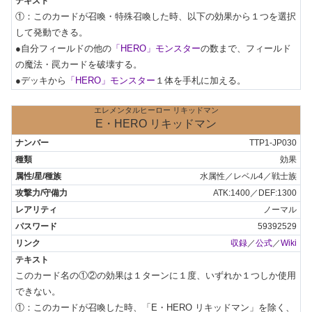
①：このカードが召喚・特殊召喚した時、以下の効果から１つを選択
して発動できる。

●自分フィールドの他の
「HERO」モンスター
の数まで、フィールド
の魔法・罠カードを破壊する。

●デッキから
「HERO」モンスター
１体を手札に加える。
エレメンタルヒーロー リキッドマン
E・HERO リキッドマン
TTP1-JP030
効果
水属性／レベル4／戦士族
ATK:1400／DEF:1300
ノーマル
59392529
収録
／
公式
／
Wiki
このカード名の①②の効果は１ターンに１度、いずれか１つしか使用
できない。

①：このカードが召喚した時、「E・HERO リキッドマン」を除く、