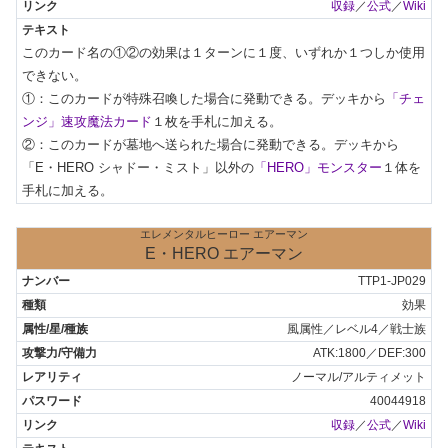
収録
／
公式
／
Wiki
このカード名の①②の効果は１ターンに１度、いずれか１つしか使用
できない。

①：このカードが特殊召喚した場合に発動できる。デッキから
「チェ
ンジ」速攻魔法カード
１枚を手札に加える。

②：このカードが墓地へ送られた場合に発動できる。デッキから
「E・HERO シャドー・ミスト」以外の
「HERO」モンスター
１体を
手札に加える。
エレメンタルヒーロー エアーマン
E・HERO エアーマン
TTP1-JP029
効果
風属性／レベル4／戦士族
ATK:1800／DEF:300
ノーマル/アルティメット
40044918
収録
／
公式
／
Wiki