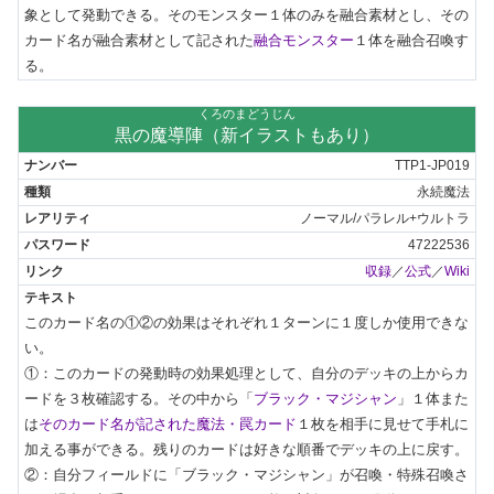
象として発動できる。そのモンスター１体のみを融合素材とし、その
カード名が融合素材として記された
融合モンスター
１体を融合召喚す
る。
くろのまどうじん
黒の魔導陣（新イラストもあり）
TTP1-JP019
永続魔法
ノーマル/パラレル+ウルトラ
47222536
収録
／
公式
／
Wiki
このカード名の①②の効果はそれぞれ１ターンに１度しか使用できな
い。

①：このカードの発動時の効果処理として、自分のデッキの上からカ
ードを３枚確認する。その中から「
ブラック・マジシャン
」１体また
は
そのカード名が記された魔法・罠カード
１枚を相手に見せて手札に
加える事ができる。残りのカードは好きな順番でデッキの上に戻す。

②：自分フィールドに「ブラック・マジシャン」が召喚・特殊召喚さ