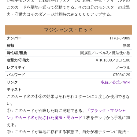
が相手モンスターと戦闘を行うダメージ計算時、手札・フィールドの
このカードを墓地へ送って発動できる。その自分のモンスターの攻撃
力・守備力はそのダメージ計算時のみ２０００アップする。
マジシャンズ・ロッド
TTP1-JP009
効果
闇属性／レベル3／魔法使い族
ATK:1600／DEF:100
ノーマル
07084129
収録
／
公式
／
Wiki
このカード名の①②の効果はそれぞれ１ターンに１度しか使用できな
い。

①：このカードが召喚した時に発動できる。
「ブラック・マジシャ
ン」のカード名が記された魔法・罠カード
１枚をデッキから手札に加
える。

②：このカードが墓地に存在する状態で、自分が相手ターンに魔法・