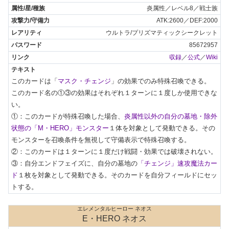
炎属性／レベル8／戦士族
ATK:2600／DEF:2000
ウルトラ/プリズマティックシークレット
85672957
収録
／
公式
／
Wiki
このカードは「
マスク・チェンジ
」の効果でのみ特殊召喚できる。

このカード名の①③の効果はそれぞれ１ターンに１度しか使用できな
い。

①：このカードが特殊召喚した場合、
炎属性以外の自分の墓地・除外
状態の「M・HERO」モンスター
１体を対象として発動できる。その
モンスターを召喚条件を無視して守備表示で特殊召喚する。

②：このカードは１ターンに１度だけ戦闘・効果では破壊されない。

③：自分エンドフェイズに、自分の墓地の
「チェンジ」速攻魔法カー
ド
１枚を対象として発動できる。そのカードを自分フィールドにセッ
トする。
エレメンタルヒーロー ネオス
E・HERO ネオス