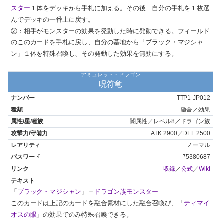
スター
１体をデッキから手札に加える。その後、自分の手札を１枚選
んでデッキの一番上に戻す。

②：相手がモンスターの効果を発動した時に発動できる。フィールド
のこのカードを手札に戻し、自分の墓地から「ブラック・マジシャ
ン」１体を特殊召喚し、その発動した効果を無効にする。
アミュレット・ドラゴン
呪符竜
TTP1-JP012
融合／効果
闇属性／レベル8／ドラゴン族
ATK:2900／DEF:2500
ノーマル
75380687
収録
／
公式
／
Wiki
「
ブラック・マジシャン
」＋
ドラゴン族モンスター
このカードは上記のカードを融合素材にした融合召喚び、「
ティマイ
オスの眼
」の効果でのみ特殊召喚できる。
