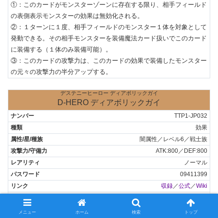
①：このカードがモンスターゾーンに存在する限り、相手フィールド
の表側表示モンスターの効果は無効化される。

②：１ターンに１度、相手フィールドのモンスター１体を対象として
発動できる。その相手モンスターを装備魔法カード扱いでこのカード
に装備する（１体のみ装備可能）。

③：このカードの攻撃力は、このカードの効果で装備したモンスター
の元々の攻撃力の半分アップする。
デステニーヒーロー ディアボリックガイ
D-HERO ディアボリックガイ
TTP1-JP032
効果
闇属性／レベル6／戦士族
ATK:800／DEF:800
ノーマル
09411399
収録
／
公式
／
Wiki
①：墓地のこのカードを除外して発動できる。デッキから「D-HERO 
メニュー
ホーム
検索
トップ