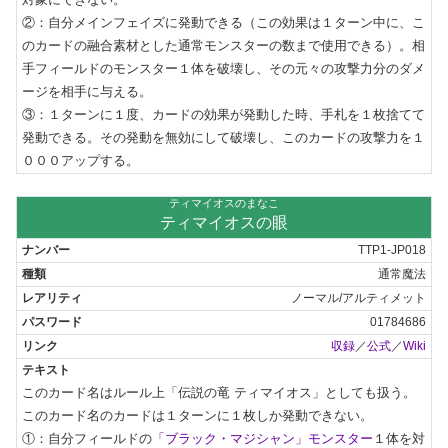
②：自分メインフェイズに発動できる（この効果は１ターン中に、こ
のカードの融合素材とした通常モンスターの数まで使用できる）。相
手フィールドのモンスター１体を破壊し、その元々の攻撃力分のダメ
ージを相手に与える。

③：１ターンに１度、カードの効果が発動した時、手札を１枚捨てて
発動できる。その発動を無効にして破壊し、このカードの攻撃力を１
０００アップする。
ティマイオスのまなこ
ティマイオスの眼
TTP1-JP018
通常魔法
ノーマル/アルティメット
01784686
収録
／
公式
／
Wiki
このカード名はルール上「伝説の竜 ティマイオス」としても扱う。

このカード名のカードは１ターンに１枚しか発動できない。

①：自分フィールドの
「ブラック・マジシャン」モンスター
１体を対