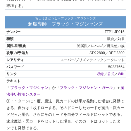
破壊する。
ちょうまどうし－ブラック・マジシャンズ
超魔導師－ブラック・マジシャンズ
TTP1-JP015
融合／効果
闇属性／レベル8／魔法使い族
ATK:2800／DEF:2300
スーパー/プリズマティックシークレット
50237654
収録
／
公式
／
Wiki
「
ブラック・マジシャン
」か「
ブラック・マジシャン・ガール
」＋
魔
法使い族モンスター
①：１ターンに１度、魔法・罠カードの効果が発動した場合に発動で
きる。自分は１枚ドローする。そのドローしたカードが魔法・罠カー
ドだった場合、さらにそのカードを自分フィールドにセットできる。
速攻魔法・罠カードをセットした場合、そのカードはセットしたター
ンでも発動できる。
