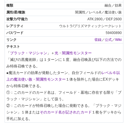
融合／効果
闇属性／レベル8／魔法使い族
ATK:2800／DEF:2600
ウルトラ/プリズマティックシークレット
59400890
収録
／
公式
／
Wiki
「
ブラック・マジシャン
」＋
光
・
闇属性モンスター
「滅びの黒魔術師」は１ターンに１度、融合召喚及び以下の方法での
み特殊召喚できる。

●魔法カードの効果が発動したターン、自分フィールドの
レベル６以
上の魔法使い族・闇属性モンスター
１体を除外した場合にEXデッキ
から特殊召喚できる。

①：このカードのカード名は、フィールド・墓地に存在する限り「ブ
ラック・マジシャン」として扱う。

②：このカードが特殊召喚した場合に発動できる。「ブラック・マジ
シャン」１体または
そのカード名が記されたカード
１枚をデッキから
手札に加える。