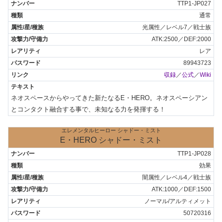
TTP1-JP027
通常
光属性／レベル7／戦士族
ATK:2500／DEF:2000
レア
89943723
収録
／
公式
／
Wiki
ネオスペースからやってきた新たなるE・HERO。ネオスペーシアン
とコンタクト融合する事で、未知なる力を発揮する！
エレメンタルヒーロー シャドー・ミスト
E・HERO シャドー・ミスト
TTP1-JP028
効果
闇属性／レベル4／戦士族
ATK:1000／DEF:1500
ノーマル/アルティメット
50720316