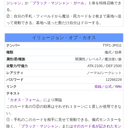
ジシャン
」か「
ブラック・マジシャン・ガール
」１体を特殊召喚でき
る。

②：自分の手札・フィールドから魔法・罠カードを２枚まで墓地へ送
って発動できる。墓地へ送った数だけ自分はドローする。
イリュージョン・オブ・カオス
TTP1-JP011
儀式／効果
闇属性／レベル7／魔法使い族
ATK:2100／DEF:2500
ノーマル/シークレット
12266229
収録
／
公式
／
Wiki
「
カオス・フォーム
」により降臨

このカード名の①②の効果はそれぞれ１ターンに１度しか使用できな
い。

①：手札のこのカードを相手に見せて発動できる。儀式モンスターを
除く、「
ブラック・マジシャン
」または
そのカード名が記されたモン