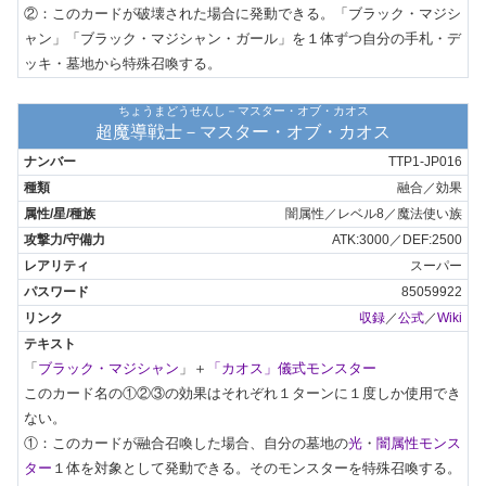
②：このカードが破壊された場合に発動できる。「ブラック・マジシ
ャン」「ブラック・マジシャン・ガール」を１体ずつ自分の手札・デ
ッキ・墓地から特殊召喚する。
ちょうまどうせんし－マスター・オブ・カオス
超魔導戦士－マスター・オブ・カオス
TTP1-JP016
融合／効果
闇属性／レベル8／魔法使い族
ATK:3000／DEF:2500
スーパー
85059922
収録
／
公式
／
Wiki
「
ブラック・マジシャン
」＋
「カオス」儀式モンスター
このカード名の①②③の効果はそれぞれ１ターンに１度しか使用でき
ない。

①：このカードが融合召喚した場合、自分の墓地の
光
・
闇属性モンス
ター
１体を対象として発動できる。そのモンスターを特殊召喚する。
