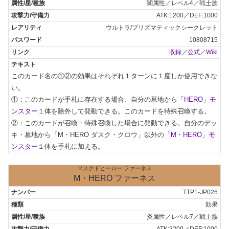
闇属性／レベル4／戦士族
ATK:1200／DEF:1000
ウルトラ/プリズマティックシークレット
10808715
収録
／
公式
／
Wiki
このカード名の①②の効果はそれぞれ１ターンに１度しか使用できな
い。

①：このカードが手札に存在する場合、自分の墓地から
「HERO」モ
ンスター
１体を除外して発動できる。このカードを特殊召喚する。

②：このカードが召喚・特殊召喚した場合に発動できる。自分のデッ
キ・墓地から「M・HERO ダスク・クロウ」以外の
「M・HERO」モ
ンスター
１体を手札に加える。
マスクドヒーロー ファーネス
M・HERO ファーネス
TTP1-JP025
効果
炎属性／レベル7／戦士族