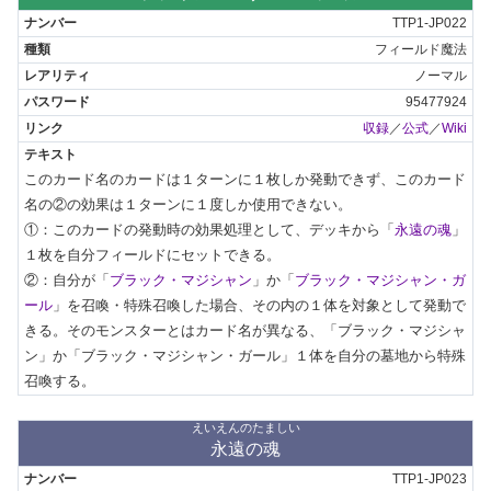
TTP1-JP022
フィールド魔法
ノーマル
95477924
収録
／
公式
／
Wiki
このカード名のカードは１ターンに１枚しか発動できず、このカード
名の②の効果は１ターンに１度しか使用できない。

①：このカードの発動時の効果処理として、デッキから「
永遠の魂
」
１枚を自分フィールドにセットできる。

②：自分が「
ブラック・マジシャン
」か「
ブラック・マジシャン・ガ
ール
」を召喚・特殊召喚した場合、その内の１体を対象として発動で
きる。そのモンスターとはカード名が異なる、「ブラック・マジシャ
ン」か「ブラック・マジシャン・ガール」１体を自分の墓地から特殊
召喚する。
えいえんのたましい
永遠の魂
TTP1-JP023