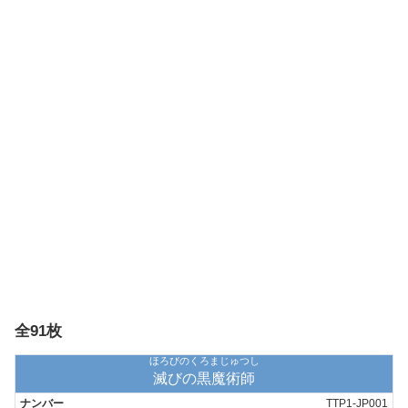
全91枚
ほろびのくろまじゅつし
滅びの黒魔術師
TTP1-JP001