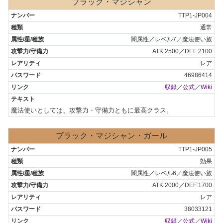
ブラック・マジシャン
TTP1-JP004
通常
闇属性／レベル7／魔法使い族
ATK:2500／DEF:2100
レア
46986414
収録
／
公式
／
Wiki
魔法使いとしては、攻撃力・守備力ともに最高クラス。
ブラック・マジシャン・ガール
TTP1-JP005
効果
闇属性／レベル6／魔法使い族
ATK:2000／DEF:1700
レア
38033121
収録
／
公式
／
Wiki