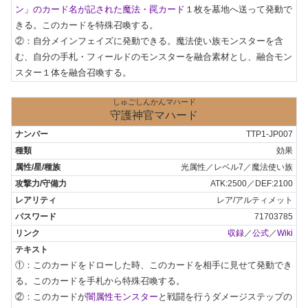
ン」のカード名が記された魔法・罠カード
１枚を墓地へ送って発動で
きる。このカードを特殊召喚する。

②：自分メインフェイズに発動できる。魔法使い族モンスターを含
む、自分の手札・フィールドのモンスターを融合素材とし、融合モン
スター１体を融合召喚する。
しゅごしんかんマハード
守護神官マハード
TTP1-JP007
効果
光属性／レベル7／魔法使い族
ATK:2500／DEF:2100
レア/アルティメット
71703785
収録
／
公式
／
Wiki
①：このカードをドローした時、このカードを相手に見せて発動でき
る。このカードを手札から特殊召喚する。

②：このカードが
闇属性モンスター
と戦闘を行うダメージステップの