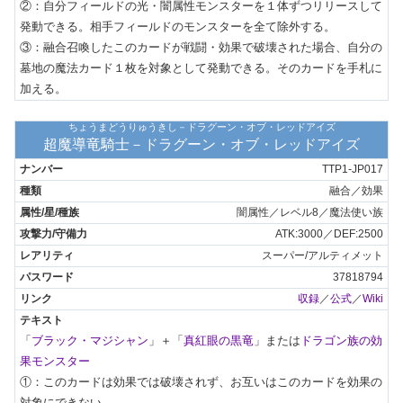
②：自分フィールドの光・闇属性モンスターを１体ずつリリースして
発動できる。相手フィールドのモンスターを全て除外する。

③：融合召喚したこのカードが戦闘・効果で破壊された場合、自分の
墓地の魔法カード１枚を対象として発動できる。そのカードを手札に
加える。
ちょうまどうりゅうきし－ドラグーン・オブ・レッドアイズ
超魔導竜騎士－ドラグーン・オブ・レッドアイズ
TTP1-JP017
融合／効果
闇属性／レベル8／魔法使い族
ATK:3000／DEF:2500
スーパー/アルティメット
37818794
収録
／
公式
／
Wiki
「
ブラック・マジシャン
」＋「
真紅眼の黒竜
」または
ドラゴン族の効
果モンスター
①：このカードは効果では破壊されず、お互いはこのカードを効果の
対象にできない。
