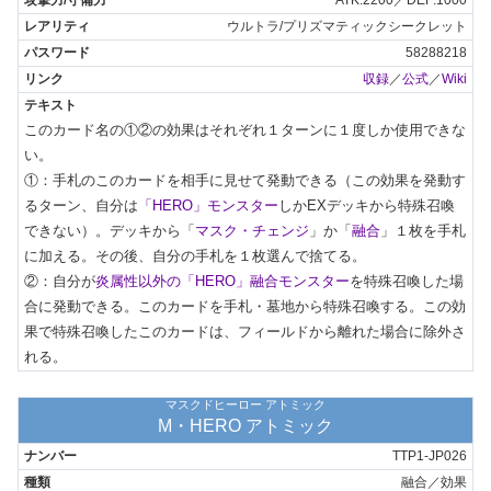
ATK:2200／DEF:1000
ウルトラ/プリズマティックシークレット
58288218
収録
／
公式
／
Wiki
このカード名の①②の効果はそれぞれ１ターンに１度しか使用できな
い。

①：手札のこのカードを相手に見せて発動できる（この効果を発動す
るターン、自分は
「HERO」モンスター
しかEXデッキから特殊召喚
できない）。デッキから「
マスク・チェンジ
」か「
融合
」１枚を手札
に加える。その後、自分の手札を１枚選んで捨てる。

②：自分が
炎属性以外の「HERO」融合モンスター
を特殊召喚した場
合に発動できる。このカードを手札・墓地から特殊召喚する。この効
果で特殊召喚したこのカードは、フィールドから離れた場合に除外さ
れる。
マスクドヒーロー アトミック
M・HERO アトミック
TTP1-JP026
融合／効果