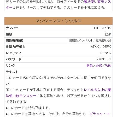
罠カードの効果を発動した場合、自分フィールドの
魔法使い族モンス
ター
１体をリリースして発動できる。このカードを手札に加える。
マジシャンズ・ソウルズ
TTP1-JP010
効果
闇属性／レベル1／魔法使い族
ATK:0／DEF:0
ノーマル
97631303
収録
／
公式
／
Wiki
このカード名の①②の効果はそれぞれ１ターンに１度しか使用できな
い。

①：このカードが手札に存在する場合、デッキから
レベル６以上の魔
法使い族モンスター
１体を墓地へ送り、以下の効果から１つを選択し
て発動できる。

●このカードを特殊召喚する。

●このカードを墓地へ送る。その後、自分の墓地から「
ブラック・マ