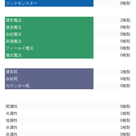
リンクモンスター
0種類
通常魔法
2種類
速攻魔法
0種類
永続魔法
0種類
装備魔法
0種類
フィールド魔法
0種類
儀式魔法
0種類
通常罠
1種類
永続罠
0種類
カウンター罠
0種類
闇属性
0種類
光属性
1種類
地属性
0種類
水属性
1種類
炎属性
0種類