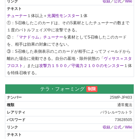
収録
／
公式
／
Wiki
チューナー
１体以上＋
光属性モンスター
１体

①：S召喚したこのカードは、そのS素材としたチューナーの数まで
１度のバトルフェイズ中に攻撃できる。

②：
「マナドゥム」チューナー
を素材としてS召喚したこのカード
を、相手は効果の対象にできない。

③：S召喚した表側表示のこのカードが相手によってフィールドから
離れた場合に発動できる。自分の墓地・除外状態の「
ヴィサス＝スタ
フロスト
」または
攻撃力１５００／守備力２１００のモンスター
１体
を特殊召喚する。
テラ・フォーミング
制限
25WP-JP403
通常魔法
パラレル+ウルトラ
73628505
収録
／
公式
／
Wiki