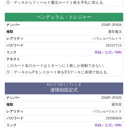
①：デッキからフィールド魔法カード１枚を手札に加える。
ペンデュラム・トレジャー
25WP-JP404
通常魔法
パラレル+ウルトラ
26237713
収録
／
公式
／
Wiki
このカード名のカードは１ターンに１枚しか発動できない。

①：デッキからPモンスター１体をEXデッキに表側で加える。
れんりつほうこていしき
連慄砲固定式
25WP-JP405
通常罠
パラレル+ウルトラ
25096909
収録
／
公式
／
Wiki