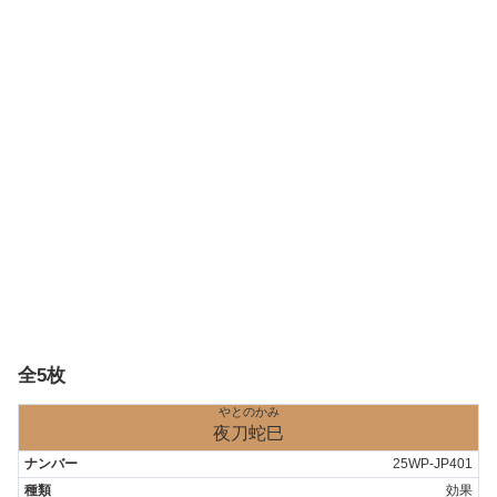
全5枚
やとのかみ
夜刀蛇巳
25WP-JP401
効果