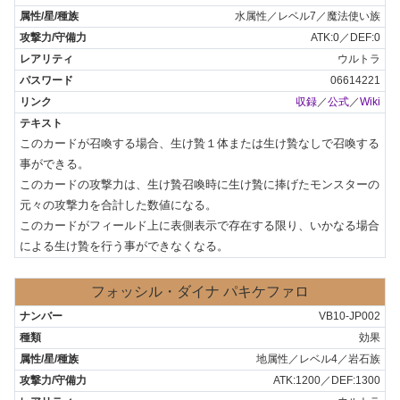
水属性／レベル7／魔法使い族
ATK:0／DEF:0
ウルトラ
06614221
収録
／
公式
／
Wiki
このカードが召喚する場合、生け贄１体または生け贄なしで召喚する
事ができる。

このカードの攻撃力は、生け贄召喚時に生け贄に捧げたモンスターの
元々の攻撃力を合計した数値になる。

このカードがフィールド上に表側表示で存在する限り、いかなる場合
による生け贄を行う事ができなくなる。
フォッシル・ダイナ パキケファロ
VB10-JP002
効果
地属性／レベル4／岩石族
ATK:1200／DEF:1300