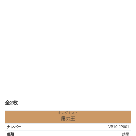
全2枚
キングミスト
霧の王
VB10-JP001
効果