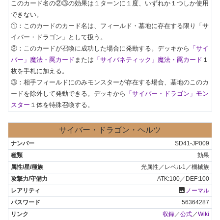
このカード名の②③の効果は１ターンに１度、いずれか１つしか使用
できない。

①：このカードのカード名は、フィールド・墓地に存在する限り「サ
イバー・ドラゴン」として扱う。

②：このカードが召喚に成功した場合に発動する。デッキから
「サイ
バー」魔法・罠カード
または
「サイバネティック」魔法・罠カード
１
枚を手札に加える。

③：相手フィールドにのみモンスターが存在する場合、墓地のこのカ
ードを除外して発動できる。デッキから
「サイバー・ドラゴン」モン
スター
１体を特殊召喚する。
サイバー・ドラゴン・ヘルツ
SD41-JP009
効果
光属性／レベル1／機械族
ATK:100／DEF:100
photo
ノーマル
56364287
収録
／
公式
／
Wiki