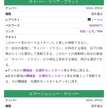
サイバー・リペア・プラント
SD41-JP024
通常魔法
photo
ノーマル
86686671
収録
／
公式
／
Wiki
このカード名のカードは１ターンに１枚しか発動できない。

①：自分の墓地に「
サイバー・ドラゴン
」が存在する場合、以下の効
果から１つを選択して発動できる。このカードの発動時に自分の墓地
に「サイバー・ドラゴン」が３体以上存在する場合、両方を選択でき
る。

●デッキから
機械族・光属性モンスター
１体を手札に加える。

●自分の墓地の
機械族・光属性モンスター
１体を対象として発動でき
る。その機械族・光属性モンスターをデッキに戻す。
エマージェンシー・サイバー
SD41-JP025
通常魔法