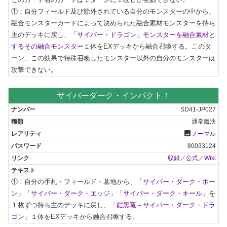
①：自分フィールド及び除外されている自分のモンスターの中から、
融合モンスターカードによって決められた融合素材モンスターを持ち
主のデッキに戻し、
「サイバー・ドラゴン」モンスターを融合素材と
するその融合モンスター
１体をEXデッキから融合召喚する。このタ
ーン、この効果で特殊召喚したモンスター以外の自分のモンスターは
攻撃できない。
サイバーダーク・インパクト！
SD41-JP027
通常魔法
photo
ノーマル
80033124
収録
／
公式
／
Wiki
①：自分の手札・フィールド・墓地から、「
サイバー・ダーク・ホー
ン
」「
サイバー・ダーク・エッジ
」「
サイバー・ダーク・キール
」を
１枚ずつ持ち主のデッキに戻し、「
鎧黒竜－サイバー・ダーク・ドラ
ゴン
」１体をEXデッキから融合召喚する。