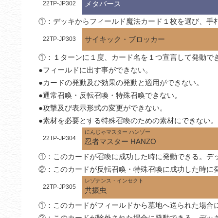
メタバース
22TP-JP302
①：デッキからフィールド魔法カード１枚を選び、手
サイキック・ブロッカー
22TP-JP303
①：１ターンに１度、カード名を１つ宣言して発動で
●フィールドに出す事ができない。

●カードの発動及び効果の発動と適用ができない。

●通常召喚・反転召喚・特殊召喚できない。

●攻撃及び表示形式の変更ができない。

●素材を必要とする特殊召喚のための素材にできない。
にんじゃマスター ハンゾー
22TP-JP304
忍者マスター HANZO
①：このカードが召喚に成功した時に発動できる。デ
②：このカードが反転召喚・特殊召喚に成功した時に発
レゾナンス・インセクト
22TP-JP305
共振虫
①：このカードがフィールドから墓地へ送られた場合
②：このカードが除外された場合に発動できる。デッ