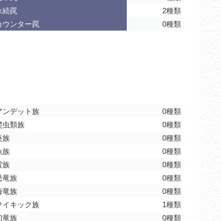
永続罠
2種類
カウンター罠
0種類
アンデット族
0種類
爬虫類族
0種類
炎族
0種類
魚族
0種類
雷族
0種類
恐竜族
0種類
海竜族
0種類
サイキック族
1種類
幻竜族
0種類