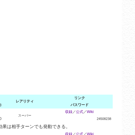
リンク
レアリティ
力
パスワード
収録
／
公式
／
Wiki
スーパー
0
24508238
効果は相手ターンでも発動できる。
収録
／
公式
／
Wiki