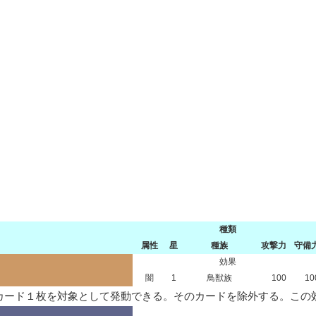
種類
属性
星
種族
攻撃力
守備
効果
闇
1
鳥獣族
100
10
カード１枚を対象として発動できる。そのカードを除外する。この