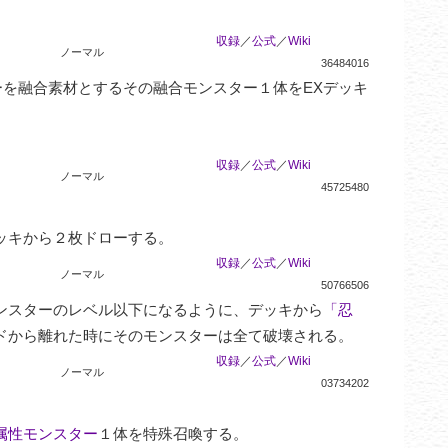
収録
／
公式
／
Wiki
ノーマル
36484016
を融合素材とするその融合モンスター１体をEXデッキ
。
収録
／
公式
／
Wiki
ノーマル
45725480
ッキから２枚ドローする。
収録
／
公式
／
Wiki
ノーマル
50766506
ンスターのレベル以下になるように、デッキから
「忍
ドから離れた時にそのモンスターは全て破壊される。
収録
／
公式
／
Wiki
ノーマル
03734202
属性モンスター
１体を特殊召喚する。
