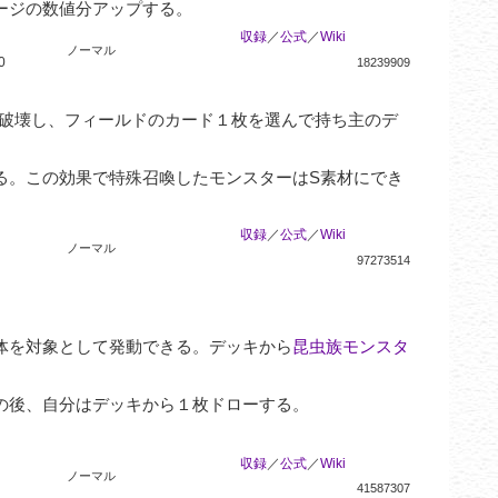
ージの数値分アップする。
収録
／
公式
／
Wiki
ノーマル
0
18239909
を破壊し、フィールドのカード１枚を選んで持ち主のデ
る。この効果で特殊召喚したモンスターはS素材にでき
収録
／
公式
／
Wiki
ノーマル
97273514
体を対象として発動できる。デッキから
昆虫族モンスタ
の後、自分はデッキから１枚ドローする。
収録
／
公式
／
Wiki
ノーマル
41587307