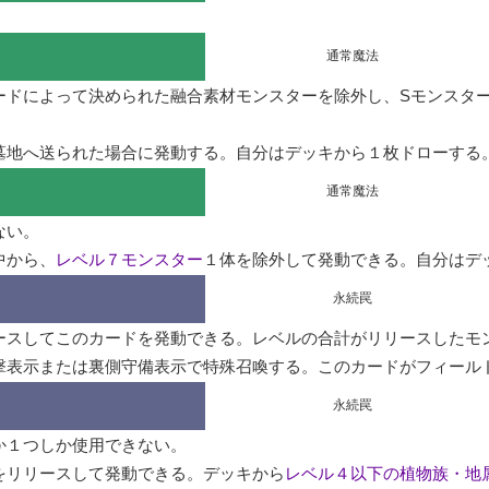
通常魔法
ードによって決められた融合素材モンスターを除外し、Sモンスター
墓地へ送られた場合に発動する。自分はデッキから１枚ドローする
通常魔法
い。

中から、
レベル７モンスター
１体を除外して発動できる。自分はデ
永続罠
ースしてこのカードを発動できる。レベルの合計がリリースしたモ
撃表示または裏側守備表示で特殊召喚する。このカードがフィール
永続罠
１つしか使用できない。

をリリースして発動できる。デッキから
レベル４以下の植物族・地