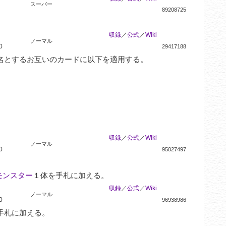
スーパー
89208725
収録
／
公式
／
Wiki
ノーマル
0
29417188
とするお互いのカードに以下を適用する。

収録
／
公式
／
Wiki
ノーマル
0
95027497
モンスター
１体を手札に加える。
収録
／
公式
／
Wiki
ノーマル
0
96938986
手札に加える。
