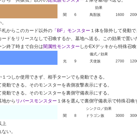
効果
闇
6
鳥獣族
1600
200
。

手札からこのカード以外の
「BF」モンスター
１体を除外して発動で
カードをリリースなしで召喚するか、墓地へ送る。この効果で置い
ーン終了時まで自分は
闇属性モンスター
しかEXデッキから特殊召
儀式／効果
光
9
天使族
2700
120
１つしか使用できず、相手ターンでも発動できる。

発動できる。そのモンスターを表側攻撃表示にする。

発動できる。そのモンスターを裏側守備表示にする。

墓地から
リバースモンスター
１体を選んで裏側守備表示で特殊召喚
シンクロ／効果
闇
8
ドラゴン族
3000
300
上

ない。
