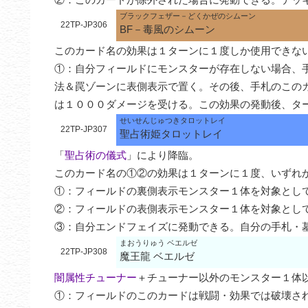
ブラックフェザー－どくかぜのシムーン
22TP-JP306
BF－毒風のシムーン
このカード名の効果は１ターンに１度しか使用できない
①：自分フィールドにモンスターが存在しない場合、
法＆罠ゾーンに表側表示で置く。その後、手札のこの
は１０００ダメージを受ける。この効果の発動後、タ
せいせんじゅつきタロットレイ
22TP-JP307
聖占術姫タロットレイ
「
聖占術の儀式
」により降臨。

このカード名の①②の効果は１ターンに１度、いずれか
①：フィールドの裏側表示モンスター１体を対象として
②：フィールドの表側表示モンスター１体を対象として
③：自分エンドフェイズに発動できる。自分の手札・
まおうりゅう ベエルゼ
22TP-JP308
魔王龍 ベエルゼ
闇属性チューナー
＋チューナー以外のモンスター１体以
①：フィールドのこのカードは戦闘・効果では破壊され