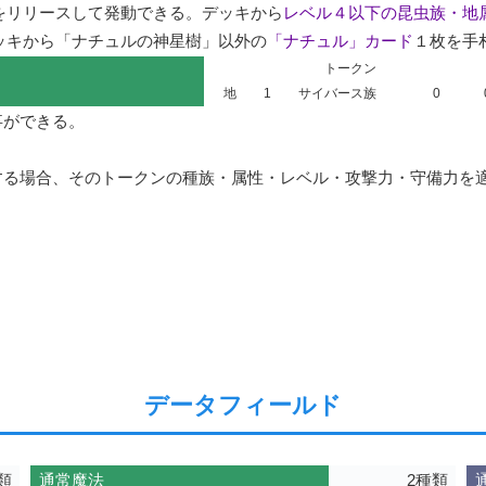
をリリースして発動できる。デッキから
レベル４以下の昆虫族・地
ッキから「ナチュルの神星樹」以外の
「ナチュル」カード
１枚を手
トークン
地
1
サイバース族
0
ができる。

る場合、そのトークンの種族・属性・レベル・攻撃力・守備力を適
データフィールド
類
通常魔法
2種類