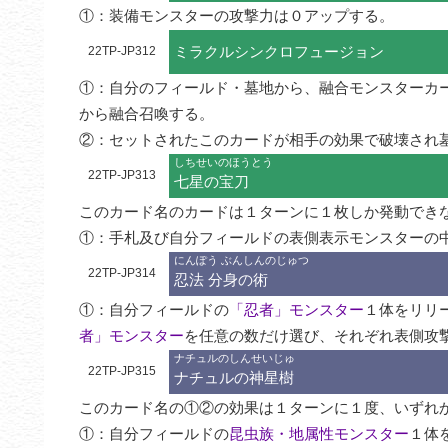
①：装備モンスターの攻撃力は０アップする。
ミラクルシンクロフュージョン
22TP-JP312
①：自分のフィールド・墓地から、融合モンスターカ
から融合召喚する。

②：セットされたこのカードが相手の効果で破壊され
しちせいのほうとう
22TP-JP313
七星の宝刀
このカード名のカードは１ターンに１枚しか発動できな
①：手札及び自分フィールドの表側表示モンスターの
にんぽう ぶんしんのじゅつ
22TP-JP314
忍法 分身の術
①：自分フィールドの
「忍者」モンスター
１体をリリ
者」モンスター
を任意の数だけ選び、それぞれ表側攻
ナチュルのしんせいじゅ
22TP-JP315
ナチュルの神星樹
このカード名の①②の効果は１ターンに１度、いずれか
①：自分フィールドの
昆虫族・地属性モンスター
１体