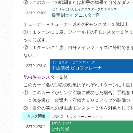
②：このカードの戦闘または相手の効果で自分がダメ
ばくりゅうけんしイグニスタープロミネンス
22TP-JP309
爆竜剣士イグニスターP
チューナー
＋チューナー以外のPモンスター１体以上

①：１ターンに１度、フィールドのPモンスター１体
ッキに戻す。

②：１ターンに１度、自分メインフェイズに発動でき
ない。
インゼクター ピコファレーナ
22TP-JP310
甲虫装機 ピコファレーナ
昆虫族モンスター
２体

このカード名の①②の効果はそれぞれ１ターンに１度し
①：このカードがリンク召喚に成功した場合、手札を
ー
１体を選び、攻撃力・守備力５００アップの装備カー
②：自分の墓地の昆虫族モンスター３体を対象として
リンク関連
LINK-2、リンクマーカー：↙↘
おれたけみつ
22TP-JP311
折れ竹光