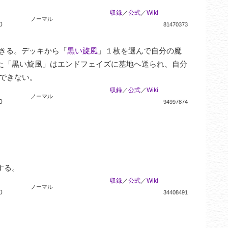
収録
／
公式
／
Wiki
ノーマル
0
81470373
きる。デッキから「
黒い旋風
」１枚を選んで自分の魔
た「黒い旋風」はエンドフェイズに墓地へ送られ、自分
喚できない。
収録
／
公式
／
Wiki
ノーマル
0
94997874
する。
収録
／
公式
／
Wiki
ノーマル
0
34408491