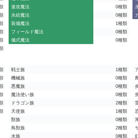
類
速攻魔法
0種類
類
永続魔法
0種類
類
装備魔法
1種類
類
フィールド魔法
0種類
類
儀式魔法
0種類
類
類
戦士族
1種類
類
機械族
0種類
類
悪魔族
0種類
類
魔法使い族
0種類
類
ドラゴン族
2種類
類
天使族
1種類
獣族
0種類
鳥獣族
2種類
水族
0種類