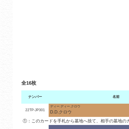
全16枚
ナンバー
名前
ディー.ディー.クロウ
22TP-JP301
D.D.クロウ
①：このカードを手札から墓地へ捨て、相手の墓地の