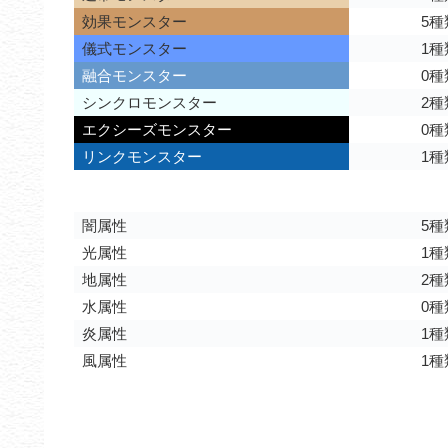
効果モンスター
5種
儀式モンスター
1種
融合モンスター
0種
シンクロモンスター
2種
エクシーズモンスター
0種
リンクモンスター
1種
闇属性
5種
光属性
1種
地属性
2種
水属性
0種
炎属性
1種
風属性
1種