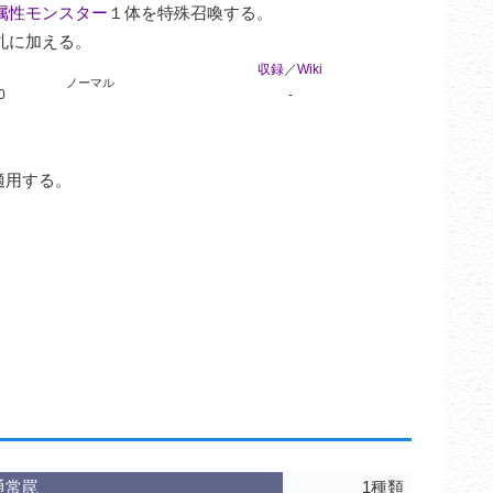
属性モンスター
１体を特殊召喚する。

札に加える。
収録
／
Wiki
ノーマル
0
-
用する。

通常罠
1種類