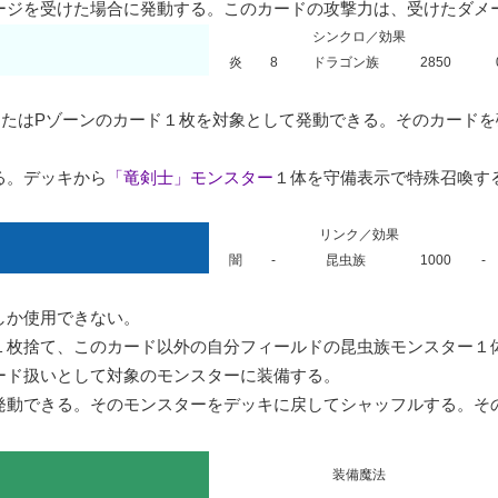
ージを受けた場合に発動する。このカードの攻撃力は、受けたダメ
シンクロ／効果
炎
8
ドラゴン族
2850
またはPゾーンのカード１枚を対象として発動できる。そのカード
る。デッキから
「竜剣士」モンスター
１体を守備表示で特殊召喚す
リンク／効果
闇
-
昆虫族
1000
-
か使用できない。

１枚捨て、このカード以外の自分フィールドの昆虫族モンスター１
ド扱いとして対象のモンスターに装備する。

発動できる。そのモンスターをデッキに戻してシャッフルする。そ
装備魔法