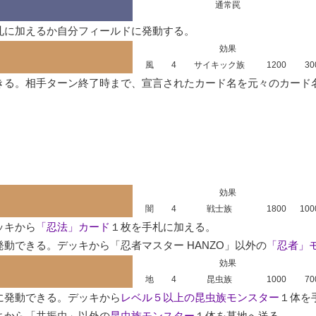
通常罠
札に加えるか自分フィールドに発動する。
効果
風
4
サイキック族
1200
30
きる。相手ターン終了時まで、宣言されたカード名を元々のカード名
効果
闇
4
戦士族
1800
100
ッキから
「忍法」カード
１枚を手札に加える。

動できる。デッキから「忍者マスター HANZO」以外の
「忍者」
効果
地
4
昆虫族
1000
70
に発動できる。デッキから
レベル５以上の昆虫族モンスター
１体を
キから「共振虫」以外の
昆虫族モンスター
１体を墓地へ送る。