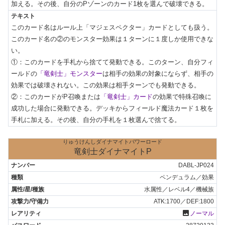
加える。その後、自分のPゾーンのカード1枚を選んで破壊できる。
このカード名はルール上「マジェスペクター」カードとしても扱う。

このカード名の②のモンスター効果は１ターンに１度しか使用できな
い。

①：このカードを手札から捨てて発動できる。このターン、自分フィ
ールドの
「竜剣士」モンスター
は相手の効果の対象にならず、相手の
効果では破壊されない。この効果は相手ターンでも発動できる。

②：このカードがP召喚または
「竜剣士」カード
の効果で特殊召喚に
成功した場合に発動できる。デッキからフィールド魔法カード１枚を
手札に加える。その後、自分の手札を１枚選んで捨てる。
りゅうけんしダイナマイトパワーロード
竜剣士ダイナマイトP
DABL-JP024
ペンデュラム／効果
水属性／レベル4／機械族
ATK:1700／DEF:1800
photo
ノーマル