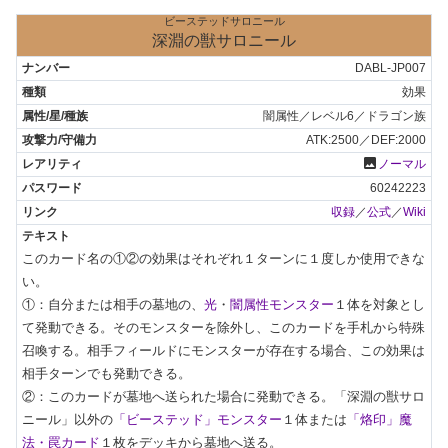
ビーステッドサロニール
深淵の獣サロニール
DABL-JP007
効果
闇属性／レベル6／ドラゴン族
ATK:2500／DEF:2000
photo
ノーマル
60242223
収録
／
公式
／
Wiki
このカード名の①②の効果はそれぞれ１ターンに１度しか使用できな
い。

①：自分または相手の墓地の、
光
・
闇属性モンスター
１体を対象とし
て発動できる。そのモンスターを除外し、このカードを手札から特殊
召喚する。相手フィールドにモンスターが存在する場合、この効果は
相手ターンでも発動できる。

②：このカードが墓地へ送られた場合に発動できる。「深淵の獣サロ
ニール」以外の
「ビーステッド」モンスター
１体または
「烙印」魔
法・罠カード
１枚をデッキから墓地へ送る。