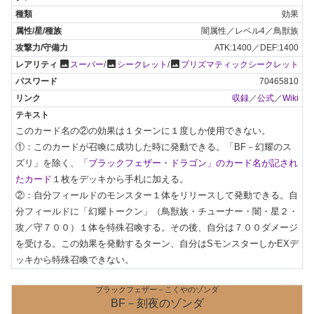
効果
闇属性／レベル4／鳥獣族
ATK:1400／DEF:1400
photo
photo
photo
スーパー
/
シークレット
/
プリズマティックシークレット
70465810
収録
／
公式
／
Wiki
このカード名の②の効果は１ターンに１度しか使用できない。

①：このカードが召喚に成功した時に発動できる。「BF－幻耀のス
ズリ」を除く、
「ブラックフェザー・ドラゴン」のカード名が記され
たカード
１枚をデッキから手札に加える。

②：自分フィールドのモンスター１体をリリースして発動できる。自
分フィールドに「幻耀トークン」（鳥獣族・チューナー・闇・星２・
攻／守７００）１体を特殊召喚する。その後、自分は７００ダメージ
を受ける。この効果を発動するターン、自分はSモンスターしかEXデ
ッキから特殊召喚できない。
ブラックフェザー－こくやのゾンダ
BF－刻夜のゾンダ