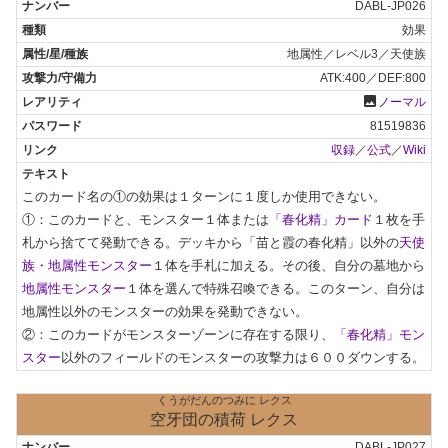
DABL-JP026
効果
地属性／レベル3／天使族
ATK:400／DEF:800
photo
ノーマル
81519836
収録
／
公式
／
Wiki
このカード名の①の効果は１ターンに１度しか使用できない。

①：このカードと、モンスター１体または
「春化精」カード
１枚を手
札から捨てて発動できる。デッキから「苗と霞の春化精」以外の
天使
族・地属性モンスター
１体を手札に加える。その後、自分の墓地から
地属性モンスター
１体を選んで特殊召喚できる。このターン、自分は
地属性以外のモンスターの効果を発動できない。

②：このカードがモンスターゾーンに存在する限り、
「春化精」モン
スター
以外のフィールドのモンスターの攻撃力は６００ダウンする。
くうがだんのつみに レクス
空牙団の積荷 レクス
DABL-JP027