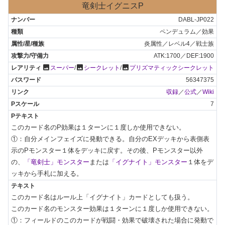
竜剣士イグニスP
DABL-JP022
ペンデュラム／効果
炎属性／レベル4／戦士族
ATK:1700／DEF:1900
photo
photo
photo
スーパー
/
シークレット
/
プリズマティックシークレット
56347375
収録
／
公式
／
Wiki
7
このカード名のP効果は１ターンに１度しか使用できない。

①：自分メインフェイズに発動できる。自分のEXデッキから表側表
示のPモンスター１体をデッキに戻す。その後、Pモンスター以外
の、
「竜剣士」モンスター
または
「イグナイト」モンスター
１体をデ
ッキから手札に加える。
このカード名はルール上「イグナイト」カードとしても扱う。

このカード名のモンスター効果は１ターンに１度しか使用できない。

①：フィールドのこのカードが戦闘・効果で破壊された場合に発動で