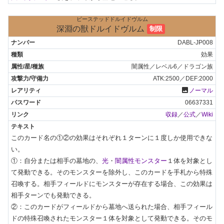
ビーステッドドルイドヴルム
深淵の獣ドルイドヴルム
制限
DABL-JP008
効果
闇属性／レベル6／ドラゴン族
ATK:2500／DEF:2000
photo
ノーマル
06637331
収録
／
公式
／
Wiki
このカード名の①②の効果はそれぞれ１ターンに１度しか使用できな
い。

①：自分または相手の墓地の、
光
・
闇属性モンスター
１体を対象とし
て発動できる。そのモンスターを除外し、このカードを手札から特殊
召喚する。相手フィールドにモンスターが存在する場合、この効果は
相手ターンでも発動できる。

②：このカードがフィールドから墓地へ送られた場合、相手フィール
ドの特殊召喚されたモンスター１体を対象として発動できる。そのモ