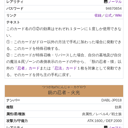
photo
ノーマル
94670654
収録
／
公式
／
Wiki
このカード名の①②の効果はそれぞれ１ターンに１度しか使用できな
い。

①：このカードがドロー以外の方法で手札に加わった場合に発動でき
る。このカードを特殊召喚する。

②：このカードが特殊召喚・リバースした場合、自分の墓地及び自分
の魔法＆罠ゾーンの表側表示のカードの中から、「獣の忍者－獏」以
外の
「忍者」カード
または
「忍法」カード
１枚を対象として発動でき
る。そのカードを持ち主の手札に戻す。
つつがねのにんじゃ－カゲロウ
銃の忍者－火光
DABL-JP018
効果
炎属性／レベル4／戦士族
ATK:1600／DEF:2000
photo
ノーマル