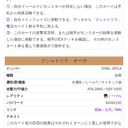
①：自分フィールドにモンスターが存在しない場合、このカードは手
札から特殊召喚できる。

②：自分メインフェイズに発動できる。デッキから
「クシャトリラ」
魔法カード
１枚を手札に加える。

③：このカードの攻撃宣言時、または相手がモンスターの効果を発動
した場合に発動できる。相手のEXデッキを確認し、その内のモンス
ター１体を選んで裏側表示で除外する。
クシャトリラ・オーガ
DABL-JP014
効果
水属性／レベル7／サイキック族
ATK:2800／DEF:1000
photo
ノーマル
94392192
収録
／
公式
／
Wiki
このカード名の②③の効果はそれぞれ１ターンに１度しか使用できな