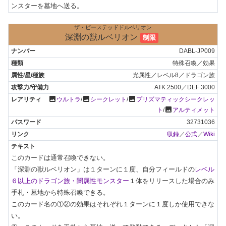
ンスターを墓地へ送る。
ザ・ビーステッドドルベリオン
深淵の獣ルベリオン
制限
DABL-JP009
特殊召喚／効果
光属性／レベル8／ドラゴン族
ATK:2500／DEF:3000
photo
photo
photo
ウルトラ
/
シークレット
/
プリズマティックシークレッ
photo
ト
/
アルティメット
32731036
収録
／
公式
／
Wiki
このカードは通常召喚できない。

「深淵の獣ルベリオン」は１ターンに１度、自分フィールドの
レベル
６以上のドラゴン族・闇属性モンスター
１体をリリースした場合のみ
手札・墓地から特殊召喚できる。

このカード名の①②の効果はそれぞれ１ターンに１度しか使用できな
い。
