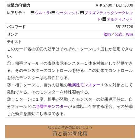
ATK:2400／DEF:3000
photo
photo
photo
ウルトラ
/
シークレット
/
プリズマティックシークレッ
photo
ト
/
アルティメット
55125728
収録
／
公式
／
Wiki
このカード名の①②の効果はそれぞれ１ターンに１度しか使用できな
い。

①：相手フィールドの表側表示モンスター１体を対象として発動でき
る。そのモンスターのコントロールを得る。この効果でコントロール
を得たモンスターは地属性になる。

②：相手ターンに、自分の墓地の
地属性モンスター
１体を対象として
発動できる。そのモンスターを特殊召喚する。

③：１ターンに１度、相手が発動したモンスターの効果処理時に、自
分フィールドに
地属性モンスター
が５体以上存在する場合、その発動
した効果を無効にし破壊できる。
なえとかすみのはるけしょう
苗と霞の春化精