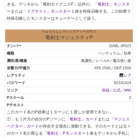
きる。デッキから「竜剣士イグニスP」以外の、
「竜剣士」モンスタ
ー
または
「イグナイト」モンスター
１体を特殊召喚する。この効果で
特殊召喚したモンスターはチューナーとして扱う。
りゅうけんしマジェスティペガサス
竜剣士マジェスティP
DABL-JP023
ペンデュラム／効果
風属性／レベル4／魔法使い族
ATK:1500／DEF:1500
photo
レア
92332424
収録
／
公式
／
Wiki
2
このカード名のP効果は１ターンに１度しか使用できない。

①：もう片方の自分のPゾーンに
「竜剣士」カード
または
「マジェス
ペクター」カード
が存在する場合に発動できる。そのカードとは元々
のカード名が異なる
「竜剣士」Pモンスター
１体をデッキから手札に