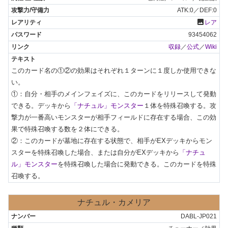
ATK:0／DEF:0
photo
レア
93454062
収録
／
公式
／
Wiki
このカード名の①②の効果はそれぞれ１ターンに１度しか使用できな
い。

①：自分・相手のメインフェイズに、このカードをリリースして発動
できる。デッキから
「ナチュル」モンスター
１体を特殊召喚する。攻
撃力が一番高いモンスターが相手フィールドに存在する場合、この効
果で特殊召喚する数を２体にできる。

②：このカードが墓地に存在する状態で、相手がEXデッキからモン
スターを特殊召喚した場合、または自分がEXデッキから
「ナチュ
ル」モンスター
を特殊召喚した場合に発動できる。このカードを特殊
召喚する。
ナチュル・カメリア
DABL-JP021