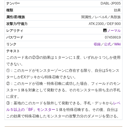
DABL-JP005
効果
闇属性／レベル6／鳥獣族
ATK:2300／DEF:900
photo
ノーマル
07459919
収録
／
公式
／
Wiki
このカード名の②③の効果は１ターンに１度、いずれか１つしか使用
できない。

①：このカードがモンスターゾーンに存在する限り、自分はSモンス
ターしかEXデッキから特殊召喚できない。

②：このカードが召喚・特殊召喚に成功した場合、フィールドのモン
スター１体を対象として発動できる。そのモンスターを持ち主の手札
に戻す。

③：墓地のこのカードを除外して発動できる。手札・デッキから
レベ
ル５以上の「BF」モンスター
１体を特殊召喚する。その後、自分は
この効果で特殊召喚したモンスターの攻撃力分のダメージを受ける。