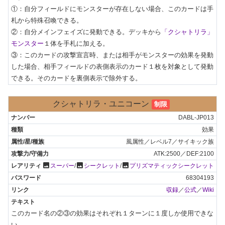
①：自分フィールドにモンスターが存在しない場合、このカードは手
札から特殊召喚できる。

②：自分メインフェイズに発動できる。デッキから
「クシャトリラ」
モンスター
１体を手札に加える。

③：このカードの攻撃宣言時、または相手がモンスターの効果を発動
した場合、相手フィールドの表側表示のカード１枚を対象として発動
できる。そのカードを裏側表示で除外する。
クシャトリラ・ユニコーン
制限
DABL-JP013
効果
風属性／レベル7／サイキック族
ATK:2500／DEF:2100
photo
photo
photo
スーパー
/
シークレット
/
プリズマティックシークレット
68304193
収録
／
公式
／
Wiki
このカード名の②③の効果はそれぞれ１ターンに１度しか使用できな
い。
