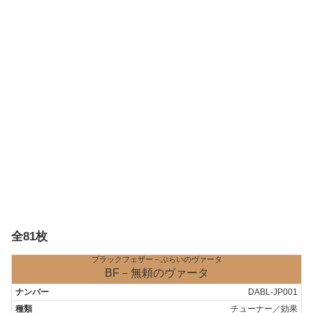
全81枚
ブラックフェザー－ぶらいのヴァータ
BF－無頼のヴァータ
DABL-JP001
チューナー／効果