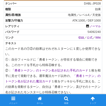
DABL-JP028
効果
地属性／レベル4／天使族
ATK:1000／DEF:1000
photo
ノーマル
54092240
収録
／
公式
／
Wiki
このカード名の①②の効果はそれぞれ１ターンに１度しか使用できな
い。

①：自分フィールドに「勇者トークン」が存在する場合に発動でき
る。このカードを手札から特殊召喚する。

②：
「勇者トークン」のトークン名が記された手札のカード
１枚を相
手に見せて発動できる。通常魔法カード以外の、
「勇者トークン」の
トークン名が記された魔法カード
１枚をデッキから手札に加える。こ
の効果を発動するターン、自分は「勇者トークン」及びそのトークン
名が記されたモンスターしか特殊召喚できない。
メニュー
ホーム
検索
トップ
ソウル・シザー