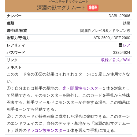
ビーステッドマグナムート
深淵の獣マグナムート
制限
DABL-JP006
効果
闇属性／レベル6／ドラゴン族
ATK:2500／DEF:2000
photo
レア
33854624
収録
／
公式
／
Wiki
このカード名の①②の効果はそれぞれ１ターンに１度しか使用できな
い。

①：自分または相手の墓地の、
光
・
闇属性モンスター
１体を対象とし
て発動できる。そのモンスターを除外し、このカードを手札から特殊
召喚する。相手フィールドにモンスターが存在する場合、この効果は
相手ターンでも発動できる。

②：このカードが特殊召喚に成功した場合に発動できる。このターン
のエンドフェイズに、自分のデッキ・墓地から「深淵の獣マグナムー
ト」以外の
ドラゴン族モンスター
１体を選んで手札に加える。