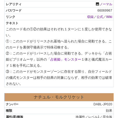
photo
ノーマル
66069967
収録
／
公式
／
Wiki
このカード名の①②の効果はそれぞれ１ターンに１度しか使用できな
い。

①：このカードがリリースされ墓地へ送られた場合に発動できる。こ
のカードを裏側守備表示で特殊召喚する。

②：このカードがリバースした場合に発動できる。デッキから「占術
姫ビブリオムーサ」以外の
「占術姫」モンスター
１体と儀式魔法カー
ド１枚を手札に加える。

③：このカードがモンスターゾーンに存在する限り、自分フィールド
の儀式モンスターは相手の効果の対象にならず、相手の効果では破壊
されない。
ナチュル・モルクリケット
DABL-JP020
効果
地属性／レベル1／昆虫族