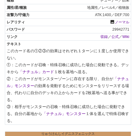
チューナー／効果
地属性／レベル4／植物族
ATK:1400／DEF:700
photo
ノーマル
29942771
収録
／
公式
／
Wiki
このカード名の①②③の効果はそれぞれ１ターンに１度しか使用でき
ない。

①：このカードが召喚・特殊召喚に成功した場合に発動できる。デッ
キから
「ナチュル」カード
１枚を墓地へ送る。

②：このカードがモンスターゾーンに存在する限り、自分が
「ナチュ
ル」モンスター
の効果を発動するためにモンスターをリリースする場
合、代わりに自分のデッキの上からカードを2枚墓地へ送る事ができ
る。

③：相手がモンスターの召喚・特殊召喚に成功した場合に発動でき
る。自分の墓地から
「ナチュル」モンスター
１体を選んで特殊召喚す
る。
りゅうけんしイグニスフェニックス