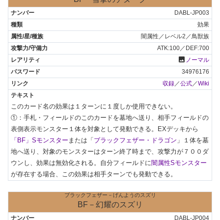
DABL-JP003
効果
闇属性／レベル2／鳥獣族
ATK:100／DEF:700
photo
ノーマル
34976176
収録
／
公式
／
Wiki
このカード名の効果は１ターンに１度しか使用できない。

①：手札・フィールドのこのカードを墓地へ送り、相手フィールドの
表側表示モンスター１体を対象として発動できる。EXデッキから
「BF」Sモンスター
または「
ブラックフェザー・ドラゴン
」１体を墓
地へ送り、対象のモンスターはターン終了時まで、攻撃力が７００ダ
ウンし、効果は無効化される。自分フィールドに
闇属性Sモンスター
が存在する場合、この効果は相手ターンでも発動できる。
ブラックフェザー－げんようのスズリ
BF－幻耀のスズリ
DABL-JP004