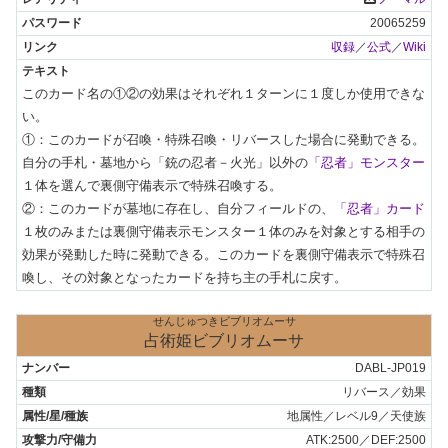
20065259
収録
／
公式
／
Wiki
このカード名の①②の効果はそれぞれ１ターンに１度しか使用できな
い。

①：このカードが召喚・特殊召喚・リバースした場合に発動できる。
自分の手札・墓地から「銃の忍者－火光」以外の
「忍者」モンスター
１体を選んで裏側守備表示で特殊召喚する。

②：このカードが墓地に存在し、自分フィールドの、
「忍者」カード
１枚のみまたは裏側守備表示モンスター１体のみを対象とする相手の
効果が発動した時に発動できる。このカードを裏側守備表示で特殊召
喚し、その対象となったカードを持ち主の手札に戻す。
せんじゅつきビブリオムーサ
占術姫ビブリオムーサ
DABL-JP019
リバース／効果
地属性／レベル9／天使族
ATK:2500／DEF:2500