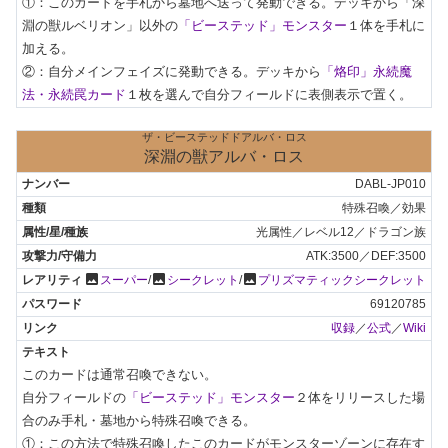
①：このカードを手札から墓地へ送って発動できる。デッキから「深
淵の獣ルベリオン」以外の
「ビーステッド」モンスター
１体を手札に
加える。

②：自分メインフェイズに発動できる。デッキから
「烙印」永続魔
法・永続罠カード
１枚を選んで自分フィールドに表側表示で置く。
ザ・ビーステッドドアルバ・ロス
深淵の獣アルバ・ロス
DABL-JP010
特殊召喚／効果
光属性／レベル12／ドラゴン族
ATK:3500／DEF:3500
photo
photo
photo
スーパー
/
シークレット
/
プリズマティックシークレット
69120785
収録
／
公式
／
Wiki
このカードは通常召喚できない。

自分フィールドの
「ビーステッド」モンスター
２体をリリースした場
合のみ手札・墓地から特殊召喚できる。

①：この方法で特殊召喚したこのカードがモンスターゾーンに存在す