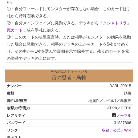
い。

①：自分フィールドにモンスターが存在しない場合、このカードは手
札から特殊召喚できる。

②：自分メインフェイズに発動できる。デッキから
「クシャトリラ」
罠カード
１枚を手札に加える。

③：このカードの攻撃宣言時、または相手がモンスターの効果を発動
した場合に発動できる。相手のデッキの上からカードを5枚までめく
り、その中から1枚を選んで裏側表示で除外する。残りのカードを元
の順番でデッキの上に戻す。
そらのにんじゃ－トバリ
宙の忍者－鳥帷
DABL-JP015
効果
地属性／レベル1／鳥獣族
ATK:0／DEF:0
photo
ノーマル
31887806
収録
／
公式
／
Wiki