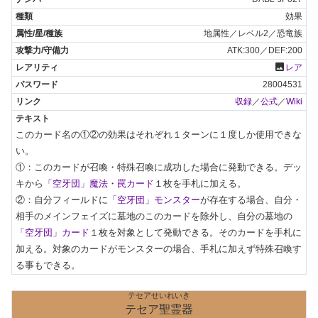
効果
地属性／レベル2／恐竜族
ATK:300／DEF:200
photo
レア
28004531
収録
／
公式
／
Wiki
このカード名の①②の効果はそれぞれ１ターンに１度しか使用できな
い。

①：このカードが召喚・特殊召喚に成功した場合に発動できる。デッ
キから
「空牙団」魔法・罠カード
１枚を手札に加える。

②：自分フィールドに
「空牙団」モンスター
が存在する場合、自分・
相手のメインフェイズに墓地のこのカードを除外し、自分の墓地の
「空牙団」カード
１枚を対象として発動できる。そのカードを手札に
加える。対象のカードがモンスターの場合、手札に加えず特殊召喚す
る事もできる。
テセアせいれいき
テセア聖霊器