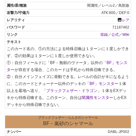
闇属性／レベル2／鳥獣族
ATK:800／DEF:0
photo
レア
71187462
収録
／
公式
／
Wiki
このカード名の、①の方法による特殊召喚は１ターンに１度しかでき
ず、②の効果は１ターンに１度しか使用できない。

①：自分フィールドに「BF－無頼のヴァータ」以外の
「BF」モンス
ター
が存在する場合、このカードは手札から特殊召喚できる。

②：自分メインフェイズに発動できる。レベルの合計が８になるよう
に、このカードとチューナー以外のデッキの
「BF」モンスター
１体
以上を墓地へ送り、「
ブラックフェザー・ドラゴン
」１体をEXデッ
キから特殊召喚する。このターン、自分は
闇属性モンスター
しかEX
デッキから特殊召喚できない。
ブラックフェザー－らんさのシャマール
BF－嵐砂のシャマール
DABL-JP002