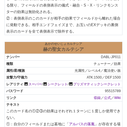
る限り、フィールドの表側表示の儀式・融合・S・X・リンクモンス
ターの効果は無効化される。

②：表側表示のこのカードが相手の効果でフィールドから離れた場合
に発動できる。相手エンドフェイズまで、お互いのEXデッキの裏側
表示のカードを全て表側表示で除外する。
あかのせいじょカルテシア
赫の聖女カルテシア
DABL-JP011
チューナー／効果
光属性／レベル4／魔法使い族
ATK:1500／DEF:1500
photo
photo
photo
スーパー
/
シークレット
/
プリズマティックシークレット
95515789
収録
／
公式
／
Wiki
このカード名の①②③の効果はそれぞれ１ターンに１度しか使用でき
ない。

①：自分のフィールドまたは墓地に「
アルバスの落胤
」が存在する場