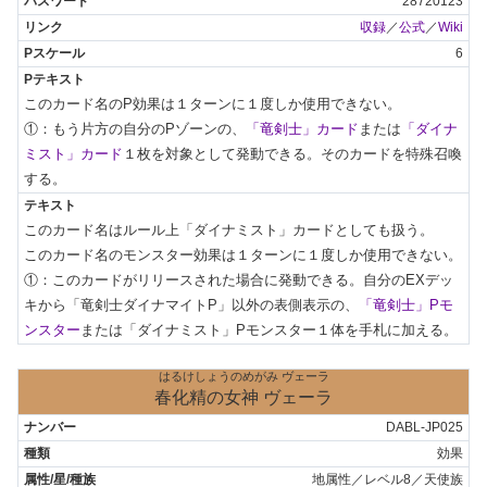
28720123
収録
／
公式
／
Wiki
6
このカード名のP効果は１ターンに１度しか使用できない。

①：もう片方の自分のPゾーンの、
「竜剣士」カード
または
「ダイナ
ミスト」カード
１枚を対象として発動できる。そのカードを特殊召喚
する。
このカード名はルール上「ダイナミスト」カードとしても扱う。

このカード名のモンスター効果は１ターンに１度しか使用できない。

①：このカードがリリースされた場合に発動できる。自分のEXデッ
キから「竜剣士ダイナマイトP」以外の表側表示の、
「竜剣士」Pモ
ンスター
または「ダイナミスト」Pモンスター１体を手札に加える。
はるけしょうのめがみ ヴェーラ
春化精の女神 ヴェーラ
DABL-JP025
効果
地属性／レベル8／天使族