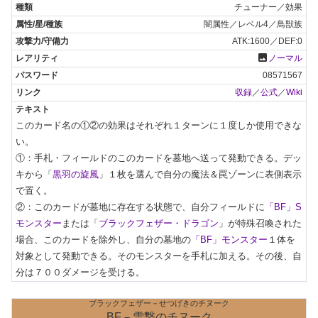
チューナー／効果
闇属性／レベル4／鳥獣族
ATK:1600／DEF:0
photo
ノーマル
08571567
収録
／
公式
／
Wiki
このカード名の①②の効果はそれぞれ１ターンに１度しか使用できな
い。

①：手札・フィールドのこのカードを墓地へ送って発動できる。デッ
キから「
黒羽の旋風
」１枚を選んで自分の魔法＆罠ゾーンに表側表示
で置く。

②：このカードが墓地に存在する状態で、自分フィールドに
「BF」S
モンスター
または「
ブラックフェザー・ドラゴン
」が特殊召喚された
場合、このカードを除外し、自分の墓地の
「BF」モンスター
１体を
対象として発動できる。そのモンスターを手札に加える。その後、自
分は７００ダメージを受ける。
ブラックフェザー－せつげきのチヌーク
BF－雪撃のチヌーク