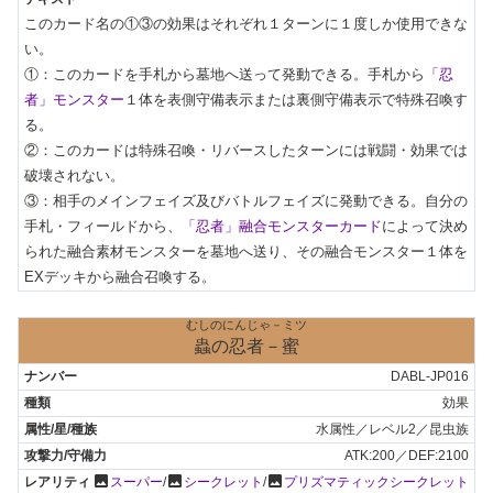
このカード名の①③の効果はそれぞれ１ターンに１度しか使用できな
い。

①：このカードを手札から墓地へ送って発動できる。手札から
「忍
者」モンスター
１体を表側守備表示または裏側守備表示で特殊召喚す
る。

②：このカードは特殊召喚・リバースしたターンには戦闘・効果では
破壊されない。

③：相手のメインフェイズ及びバトルフェイズに発動できる。自分の
手札・フィールドから、
「忍者」融合モンスターカード
によって決め
られた融合素材モンスターを墓地へ送り、その融合モンスター１体を
EXデッキから融合召喚する。
むしのにんじゃ－ミツ
蟲の忍者－蜜
DABL-JP016
効果
水属性／レベル2／昆虫族
ATK:200／DEF:2100
photo
photo
photo
スーパー
/
シークレット
/
プリズマティックシークレット