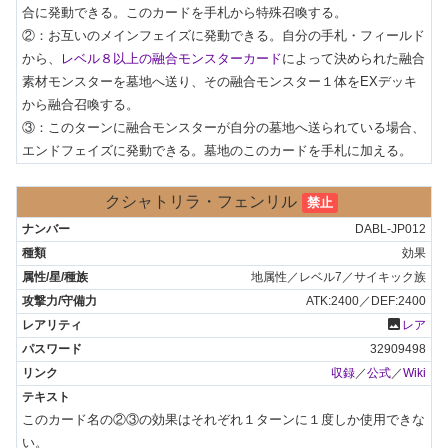
合に発動できる。このカードを手札から特殊召喚する。

②：お互いのメインフェイズに発動できる。自分の手札・フィールド
から、
レベル８以上の融合モンスターカード
によって決められた融合
素材モンスターを墓地へ送り、その融合モンスター１体をEXデッキ
から融合召喚する。

③：このターンに融合モンスターが自分の墓地へ送られている場合、
エンドフェイズに発動できる。墓地のこのカードを手札に加える。
クシャトリラ・フェンリル
禁止
DABL-JP012
効果
地属性／レベル7／サイキック族
ATK:2400／DEF:2400
photo
レア
32909498
収録
／
公式
／
Wiki
このカード名の②③の効果はそれぞれ１ターンに１度しか使用できな
い。
