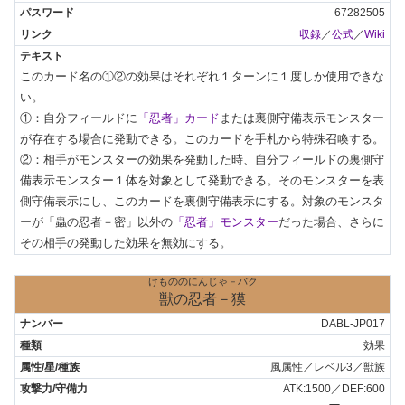
67282505
収録
／
公式
／
Wiki
このカード名の①②の効果はそれぞれ１ターンに１度しか使用できな
い。

①：自分フィールドに
「忍者」カード
または裏側守備表示モンスター
が存在する場合に発動できる。このカードを手札から特殊召喚する。

②：相手がモンスターの効果を発動した時、自分フィールドの裏側守
備表示モンスター１体を対象として発動できる。そのモンスターを表
側守備表示にし、このカードを裏側守備表示にする。対象のモンスタ
ーが「蟲の忍者－密」以外の
「忍者」モンスター
だった場合、さらに
その相手の発動した効果を無効にする。
けもののにんじゃ－バク
獣の忍者－獏
DABL-JP017
効果
風属性／レベル3／獣族
ATK:1500／DEF:600