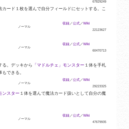
67829249
法カード１枚を選んで自分フィールドにセットする。こ
収録
／
公式
／
Wiki
ノーマル
22123627
収録
／
公式
／
Wiki
ノーマル
60470713
する。デッキから
「マドルチェ」モンスター
１体を手札
事もできる。
収録
／
公式
／
Wiki
ノーマル
29223325
モンスター
１体を選んで魔法カード扱いとして自分の魔
収録
／
公式
／
Wiki
ノーマル
47679935