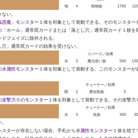
地
4
植物族
1700
11
ない。

蟲惑魔」モンスター
１体を対象として発動できる。そのモンスターを
の「ホール」通常罠カードまたは「落とし穴」通常罠カード１枚を
ドフェイズに除外される。

し穴」通常罠カードの効果を受けない。
リバース／効果
水
3
魔法使い族
500
15
の
水属性モンスター
１体を対象として発動する。このモンスターが
チューナー／効果
闇
2
爬虫類族
0
の
攻撃力０のモンスター
１体を対象として発動できる。その攻撃力
チューナー／効果
水
3
魚族
300
3
。

ンスターが存在しない場合、手札から
水属性モンスター
１体を捨て