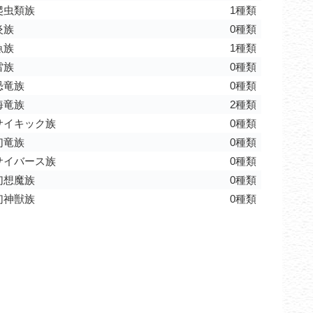
爬虫類族
1種類
炎族
0種類
魚族
1種類
雷族
0種類
恐竜族
0種類
海竜族
2種類
サイキック族
0種類
幻竜族
0種類
サイバース族
0種類
幻想魔族
0種類
幻神獣族
0種類