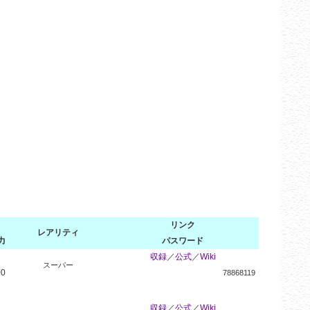
リンク
レアリティ
力
パスワード
収録
／
公式
／
Wiki
スーパー
00
78868119
収録
／
公式
／
Wiki