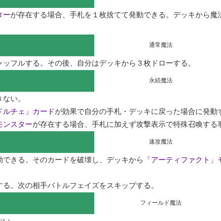
ター
が存在する場合、手札を１枚捨てて発動できる。デッキから魔
。
通常魔法
ャッフルする。その後、自分はデッキから３枚ドローする。
永続魔法
ない。

ドルチェ」カード
が効果で自分の手札・デッキに戻った場合に発動
モンスター
が存在する場合、手札に加えず攻撃表示で特殊召喚する
速攻魔法
動できる。そのカードを破壊し、デッキから
「アーティファクト」
する。次の相手バトルフェイズをスキップする。
フィールド魔法
い。
