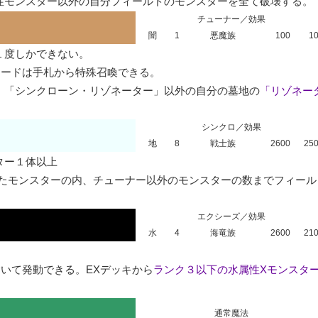
性モンスター以外の自分フィールドのモンスターを全て破壊する。
チューナー／効果
闇
1
悪魔族
100
1
度しかできない。

ードは手札から特殊召喚できる。

、「シンクローン・リゾネーター」以外の自分の墓地の
「リゾネー
シンクロ／効果
地
8
戦士族
2600
25
ー１体以上

したモンスターの内、チューナー以外のモンスターの数までフィー
エクシーズ／効果
水
4
海竜族
2600
21
いて発動できる。EXデッキから
ランク３以下の水属性Xモンスタ
通常魔法