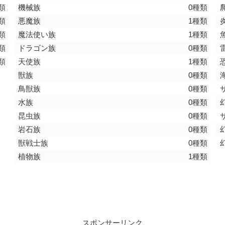
類
機械族
0種類
類
悪魔族
1種類
類
魔法使い族
1種類
類
ドラゴン族
0種類
類
天使族
1種類
獣族
0種類
鳥獣族
0種類
水族
0種類
昆虫族
0種類
岩石族
0種類
獣戦士族
0種類
植物族
1種類
スポンサーリンク