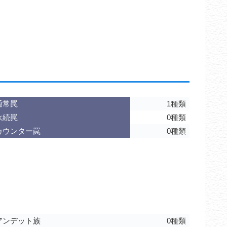
通常罠
1種類
永続罠
0種類
カウンター罠
0種類
アンデット族
0種類