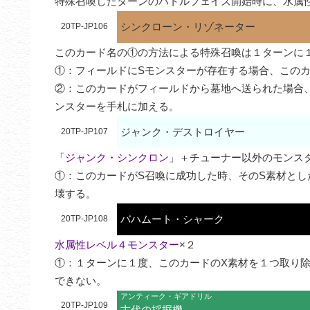
特殊召喚したターンのバトルフェイズ開始時に、水属
シンクローン・リゾネーター
20TP-JP106
このカード名の①の方法による特殊召喚は１ターンに１
①：フィールドにSモンスターが存在する場合、このカ
②：このカードがフィールドから墓地へ送られた場合
ンスターを手札に加える。
ジャンク・デストロイヤー
20TP-JP107
「
ジャンク・シンクロン
」＋チューナー以外のモンスタ
①：このカードがS召喚に成功した時、そのS素材と
壊する。
バハムート・シャーク
20TP-JP108
水属性レベル４モンスター
×２

①：１ターンに１度、このカードのX素材を１つ取り除
できない。
アンティーク・ギアドリル
20TP-JP109
古代の採掘機