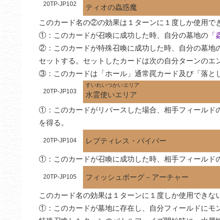
20TP-JP102
ティオの蟲惑魔
このカード名の②の効果は１ターンに１度しか使用でき
①：このカードが召喚に成功した時、自分の墓地の
「
②：このカードが特殊召喚に成功した時、自分の墓地
セットする。セットしたカードは次の自分ターンのエン
③：このカードは「ホール」通常罠カード及び「落と
すいれいつかいエリア
20TP-JP103
水霊使いエリア
①：このカードがリバースした場合、相手フィールド
を得る。
レプティレス・バイパー
20TP-JP104
①：このカードが召喚に成功した時、相手フィールド
フィッシュボーグ－アーチャー
20TP-JP105
このカード名の効果は１ターンに１度しか使用できない
①：このカードが墓地に存在し、自分フィールドにモ