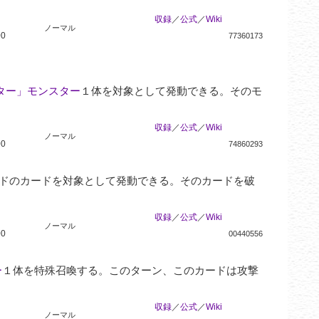
収録
／
公式
／
Wiki
ノーマル
00
77360173
ター」モンスター
１体を対象として発動できる。そのモ
収録
／
公式
／
Wiki
ノーマル
00
74860293
ルドのカードを対象として発動できる。そのカードを破
収録
／
公式
／
Wiki
ノーマル
00
00440556
ー
１体を特殊召喚する。このターン、このカードは攻撃
収録
／
公式
／
Wiki
ノーマル