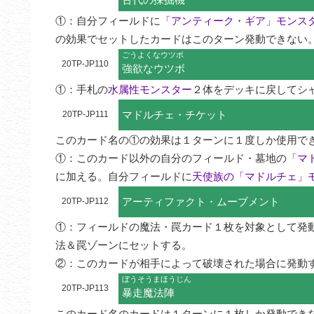
①：自分フィールドに
「アンティーク・ギア」モンス
の効果でセットしたカードはこのターン発動できない
ごうよくなウツボ
20TP-JP110
強欲なウツボ
①：手札の
水属性モンスター
２体をデッキに戻してシ
マドルチェ・チケット
20TP-JP111
このカード名の①の効果は１ターンに１度しか使用でき
①：このカード以外の自分のフィールド・墓地の
「マ
に加える。自分フィールドに
天使族の「マドルチェ」
アーティファクト・ムーブメント
20TP-JP112
①：フィールドの魔法・罠カード１枚を対象として発
法＆罠ゾーンにセットする。

②：このカードが相手によって破壊された場合に発動
ぼうそうまほうじん
20TP-JP113
暴走魔法陣
このカード名のカードは１ターンに１枚しか発動できな