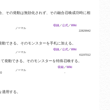
合、その発動は無効化されず、その融合召喚成功時に相
収録
／
公式
／
Wiki
ノーマル
22829942
発動できる。そのモンスターを手札に加える。
収録
／
公式
／
Wiki
ノーマル
41197012
して発動できる。そのモンスターを特殊召喚する。
収録
／
Wiki
ノーマル
00
-
適用する。
