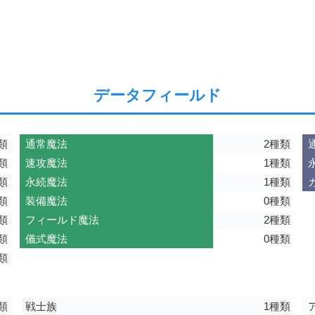
データフィールド
類
通常魔法
2種類
類
速攻魔法
1種類
類
永続魔法
1種類
類
装備魔法
0種類
類
フィールド魔法
2種類
類
儀式魔法
0種類
類
類
戦士族
1種類