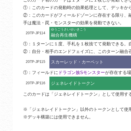
①：このカードの発動時の効果処理として、デッキか
②：このカードがフィールドゾーンに存在する限り、
手は魔法・罠・モンスターの効果を発動できない。
ゆうごうさいせいきこう
20TP-JP114
融合再生機構
①：１ターンに１度、手札を１枚捨てて発動できる。
②：自分・相手のエンドフェイズに、このターン融合
スカーレッド・カーペット
20TP-JP115
①：フィールドに
ドラゴン族Sモンスター
が存在する
ジェネレイドトークン
20TP-JP116
このカードは「ジェネレイドトークン」として使用する
※「ジェネレイドトークン」以外のトークンとして使用
※デッキ構築には使用できません。