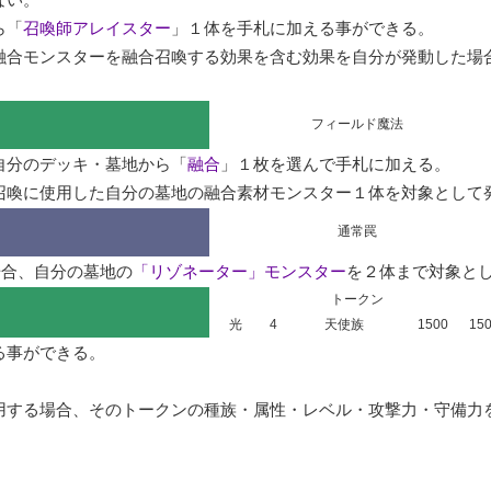
ら「
召喚師アレイスター
」１体を手札に加える事ができる。

融合モンスターを融合召喚する効果を含む効果を自分が発動した場
フィールド魔法
自分のデッキ・墓地から「
融合
」１枚を選んで手札に加える。

召喚に使用した自分の墓地の融合素材モンスター１体を対象として
通常罠
場合、自分の墓地の
「リゾネーター」モンスター
を２体まで対象と
トークン
光
4
天使族
1500
15
事ができる。

する場合、そのトークンの種族・属性・レベル・攻撃力・守備力を