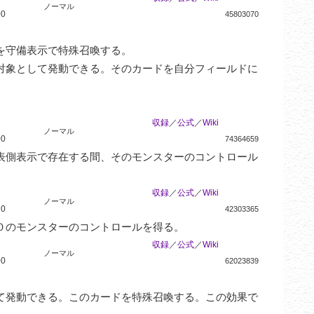
ノーマル
00
45803070
守備表示で特殊召喚する。

対象として発動できる。そのカードを自分フィールドに
収録
／
公式
／
Wiki
ノーマル
00
74364659
表側表示で存在する間、そのモンスターのコントロール
収録
／
公式
／
Wiki
ノーマル
0
42303365
０のモンスターのコントロールを得る。
収録
／
公式
／
Wiki
ノーマル
00
62023839
て発動できる。このカードを特殊召喚する。この効果で