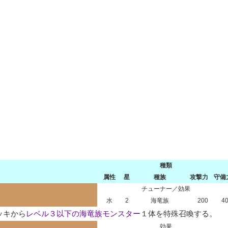
種類
属性
星
種族
攻撃力
守備
チューナー／効果
水
2
海竜族
200
4
ッキから
レベル３以下の海竜族モンスター
１体を特殊召喚する。
効果