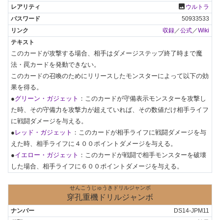
photo
ウルトラ
50933533
収録
／
公式
／
Wiki
このカードが攻撃する場合、相手はダメージステップ終了時まで魔
法・罠カードを発動できない。

このカードの召喚のためにリリースしたモンスターによって以下の効
果を得る。

●
グリーン・ガジェット
：このカードが守備表示モンスターを攻撃し
た時、その守備力を攻撃力が超えていれば、その数値だけ相手ライフ
に戦闘ダメージを与える。

●
レッド・ガジェット
：このカードが相手ライフに戦闘ダメージを与
えた時、相手ライフに４００ポイントダメージを与える。

●
イエロー・ガジェット
：このカードが戦闘で相手モンスターを破壊
した場合、相手ライフに６００ポイントダメージを与える。
せんこうじゅうきドリルジャンボ
穿孔重機ドリルジャンボ
DS14-JPM11