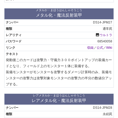
メタルか・まほうはんしゃそうこう
メタル化・魔法反射装甲
DS14-JPM27
通常罠
photo
ウルトラ
68540058
収録
／
公式
／
Wiki
発動後このカードは攻撃力・守備力３００ポイントアップの装備カー
ドとなり、フィールド上のモンスター１体に装備する。

装備モンスターがモンスターを攻撃するダメージ計算時のみ、装備モ
ンスターの攻撃力は攻撃対象モンスターの攻撃力の半分の数値分アッ
プする。
レアメタルか・まほうはんしゃそうこう
レアメタル化・魔法反射装甲
DS14-JPM28
永続罠