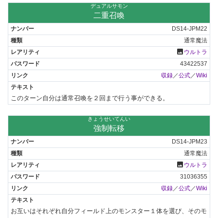
デュアルサモン
二重召喚
DS14-JPM22
通常魔法
photo
ウルトラ
43422537
収録
／
公式
／
Wiki
このターン自分は通常召喚を２回まで行う事ができる。
きょうせいてんい
強制転移
DS14-JPM23
通常魔法
photo
ウルトラ
31036355
収録
／
公式
／
Wiki
お互いはそれぞれ自分フィールド上のモンスター１体を選び、そのモ