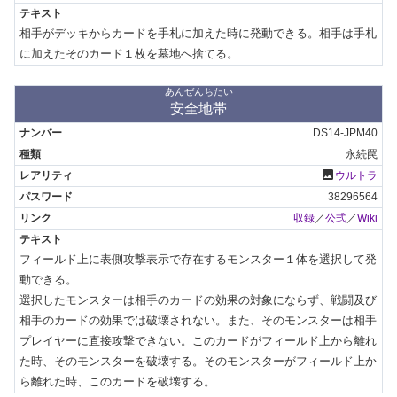
相手がデッキからカードを手札に加えた時に発動できる。相手は手札
に加えたそのカード１枚を墓地へ捨てる。
あんぜんちたい
安全地帯
DS14-JPM40
永続罠
photo
ウルトラ
38296564
収録
／
公式
／
Wiki
フィールド上に表側攻撃表示で存在するモンスター１体を選択して発
動できる。

選択したモンスターは相手のカードの効果の対象にならず、戦闘及び
相手のカードの効果では破壊されない。また、そのモンスターは相手
プレイヤーに直接攻撃できない。このカードがフィールド上から離れ
た時、そのモンスターを破壊する。そのモンスターがフィールド上か
ら離れた時、このカードを破壊する。