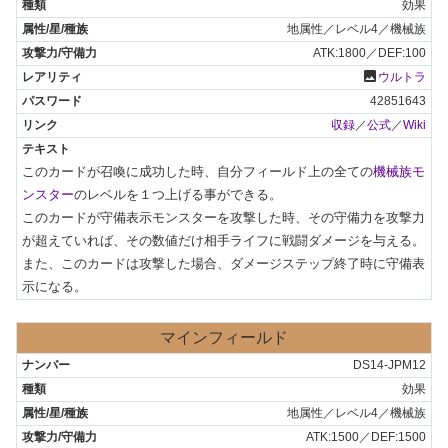
効果
地属性／レベル4／機械族
ATK:1800／DEF:100
photo
ウルトラ
42851643
収録
／
公式
／
Wiki
このカードが召喚に成功した時、自分フィールド上の全ての
機械族モ
ンスター
のレベルを１つ上げる事ができる。

このカードが守備表示モンスターを攻撃した時、その守備力を攻撃力
が超えていれば、その数値だけ相手ライフに戦闘ダメージを与える。

また、このカードは攻撃した場合、ダメージステップ終了時に守備表
示になる。
マインフィールド
DS14-JPM12
効果
地属性／レベル4／機械族
ATK:1500／DEF:1500