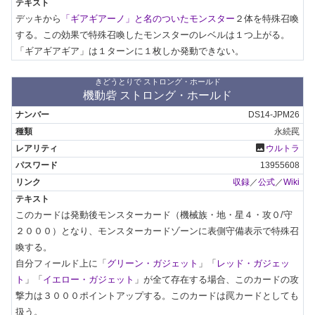
デッキから
「ギアギアーノ」と名のついたモンスター
２体を特殊召喚
する。この効果で特殊召喚したモンスターのレベルは１つ上がる。

「ギアギアギア」は１ターンに１枚しか発動できない。
きどうとりで ストロング・ホールド
機動砦 ストロング・ホールド
DS14-JPM26
永続罠
photo
ウルトラ
13955608
収録
／
公式
／
Wiki
このカードは発動後モンスターカード（機械族・地・星４・攻０/守
２０００）となり、モンスターカードゾーンに表側守備表示で特殊召
喚する。

自分フィールド上に「
グリーン・ガジェット
」「
レッド・ガジェッ
ト
」「
イエロー・ガジェット
」が全て存在する場合、このカードの攻
撃力は３０００ポイントアップする。このカードは罠カードとしても
扱う。