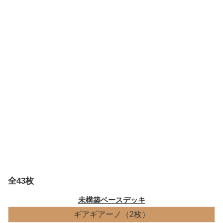
全43枚
未構築ベースデッキ
ギアギアーノ（2枚）