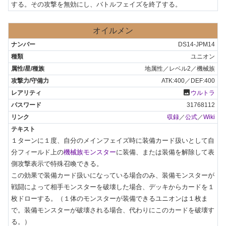
する。その攻撃を無効にし、バトルフェイズを終了する。
オイルメン
DS14-JPM14
ユニオン
地属性／レベル2／機械族
ATK:400／DEF:400
photo
ウルトラ
31768112
収録
／
公式
／
Wiki
１ターンに１度、自分のメインフェイズ時に装備カード扱いとして自
分フィールド上の
機械族モンスター
に装備、または装備を解除して表
側攻撃表示で特殊召喚できる。

この効果で装備カード扱いになっている場合のみ、装備モンスターが
戦闘によって相手モンスターを破壊した場合、デッキからカードを１
枚ドローする。（１体のモンスターが装備できるユニオンは１枚ま
で。装備モンスターが破壊される場合、代わりにこのカードを破壊す
る。）