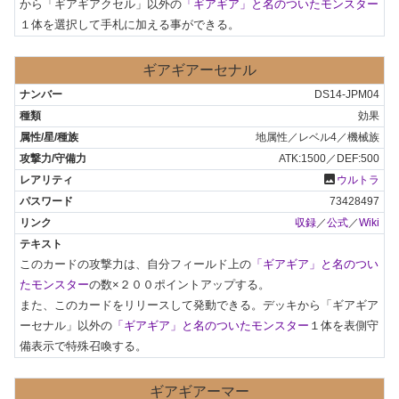
から「ギアギアクセル」以外の
「ギアギア」と名のついたモンスター
１体を選択して手札に加える事ができる。
ギアギアーセナル
DS14-JPM04
効果
地属性／レベル4／機械族
ATK:1500／DEF:500
photo
ウルトラ
73428497
収録
／
公式
／
Wiki
このカードの攻撃力は、自分フィールド上の
「ギアギア」と名のつい
たモンスター
の数×２００ポイントアップする。

また、このカードをリリースして発動できる。デッキから「ギアギア
ーセナル」以外の
「ギアギア」と名のついたモンスター
１体を表側守
備表示で特殊召喚する。
ギアギアーマー