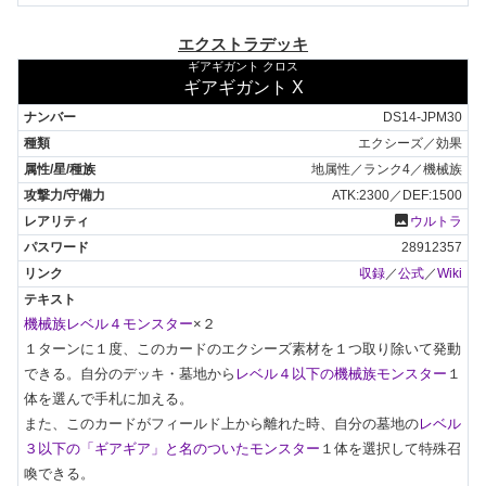
エクストラデッキ
ギアギガント クロス
ギアギガント X
DS14-JPM30
エクシーズ／効果
地属性／ランク4／機械族
ATK:2300／DEF:1500
photo
ウルトラ
28912357
収録
／
公式
／
Wiki
機械族レベル４モンスター
×２

１ターンに１度、このカードのエクシーズ素材を１つ取り除いて発動
できる。自分のデッキ・墓地から
レベル４以下の機械族モンスター
１
体を選んで手札に加える。

また、このカードがフィールド上から離れた時、自分の墓地の
レベル
３以下の「ギアギア」と名のついたモンスター
１体を選択して特殊召
喚できる。