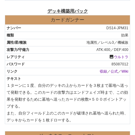
デッキ構築用パック
カードガンナー
DS14-JPM31
効果
地属性／レベル3／機械族
ATK:400／DEF:400
photo
ウルトラ
85087012
収録
／
公式
／
Wiki
１ターンに１度、自分のデッキの上からカードを３枚まで墓地へ送っ
て発動できる。このカードの攻撃力はエンドフェイズ時まで、この効
果を発動するために墓地へ送ったカードの枚数×５００ポイントアッ
プする。

また、自分フィールド上のこのカードが破壊され墓地へ送られた時、
デッキからカードを１枚ドローする。