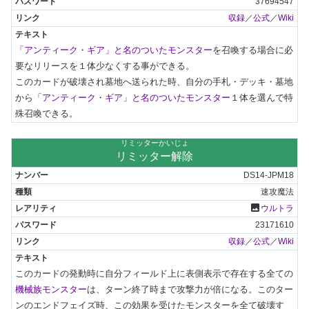
37694547
収録
／
公式
／
Wiki
「アンティーク・ギア」と名のついたモンスター
を召喚する場合に必
要なリリースを１体少なくする事ができる。

このカードが破壊され墓地へ送られた時、自分の手札・デッキ・墓地
から
「アンティーク・ギア」と名のついたモンスター
１体を選んで特
殊召喚できる。
リミッターかいじょ
リミッター解除
DS14-JPM18
速攻魔法
photo
ウルトラ
23171610
収録
／
公式
／
Wiki
このカードの発動時に自分フィールド上に表側表示で存在する全ての
機械族モンスター
は、ターン終了時まで攻撃力が倍になる。このター
ンのエンドフェイズ時、この効果を受けたモンスターを全て破壊す