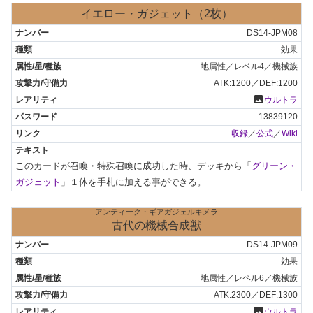
イエロー・ガジェット（2枚）
DS14-JPM08
効果
地属性／レベル4／機械族
ATK:1200／DEF:1200
photo
ウルトラ
13839120
収録
／
公式
／
Wiki
このカードが召喚・特殊召喚に成功した時、デッキから「
グリーン・
ガジェット
」１体を手札に加える事ができる。
アンティーク・ギアガジェルキメラ
古代の機械合成獣
DS14-JPM09
効果
地属性／レベル6／機械族
ATK:2300／DEF:1300
photo
ウルトラ