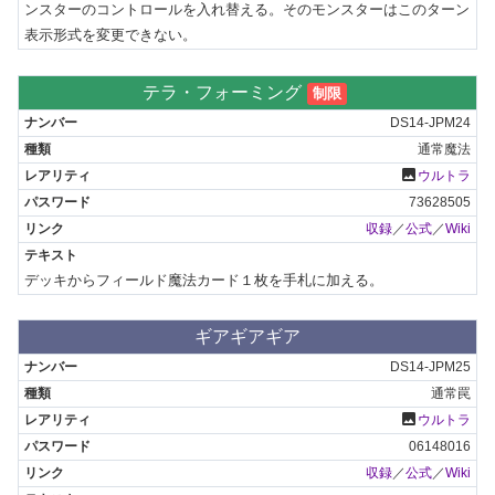
ンスターのコントロールを入れ替える。そのモンスターはこのターン
表示形式を変更できない。
テラ・フォーミング
制限
DS14-JPM24
通常魔法
photo
ウルトラ
73628505
収録
／
公式
／
Wiki
デッキからフィールド魔法カード１枚を手札に加える。
ギアギアギア
DS14-JPM25
通常罠
photo
ウルトラ
06148016
収録
／
公式
／
Wiki