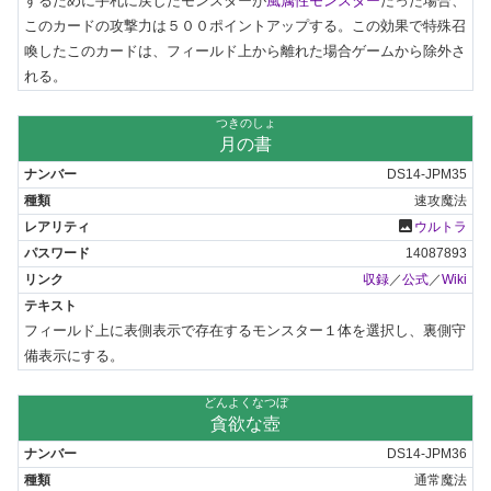
するために手札に戻したモンスターが
風属性モンスター
だった場合、
このカードの攻撃力は５００ポイントアップする。この効果で特殊召
喚したこのカードは、フィールド上から離れた場合ゲームから除外さ
れる。
つきのしょ
月の書
DS14-JPM35
速攻魔法
photo
ウルトラ
14087893
収録
／
公式
／
Wiki
フィールド上に表側表示で存在するモンスター１体を選択し、裏側守
備表示にする。
どんよくなつぼ
貪欲な壺
DS14-JPM36
通常魔法