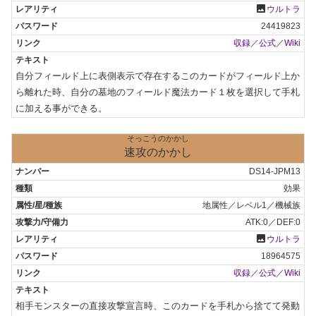
photo
ウルトラ
24419823
収録
／
公式
／
Wiki
自分フィールド上に表側表示で存在するこのカードがフィールド上か
ら離れた時、自分の墓地のフィールド魔法カード１枚を選択して手札
に加える事ができる。
そっこうのかかし
速攻のかかし
DS14-JPM13
効果
地属性／レベル1／機械族
ATK:0／DEF:0
photo
ウルトラ
18964575
収録
／
公式
／
Wiki
相手モンスターの直接攻撃宣言時、このカードを手札から捨てて発動