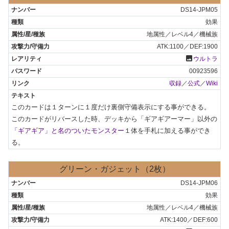
DS14-JPM05
効果
地属性／レベル4／機械族
ATK:1100／DEF:1900
photo
ウルトラ
00923596
収録
／
公式
／
Wiki
このカードは１ターンに１度だけ裏側守備表示にする事ができる。

このカードがリバースした時、デッキから「ギアギアーマー」以外の
「ギアギア」と名のついたモンスター
１体を手札に加える事ができ
る。
グリーン・ガジェット（2枚）
DS14-JPM06
効果
地属性／レベル4／機械族
ATK:1400／DEF:600