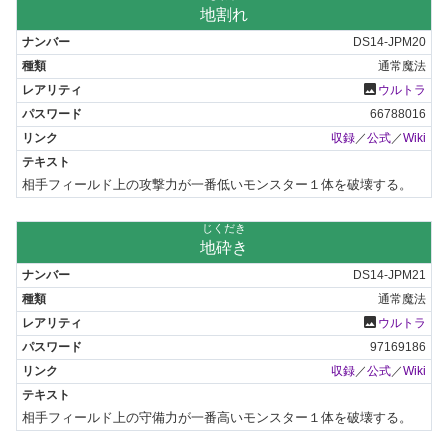
地割れ
DS14-JPM20
通常魔法
photo
ウルトラ
66788016
収録
／
公式
／
Wiki
相手フィールド上の攻撃力が一番低いモンスター１体を破壊する。
じくだき
地砕き
DS14-JPM21
通常魔法
photo
ウルトラ
97169186
収録
／
公式
／
Wiki
相手フィールド上の守備力が一番高いモンスター１体を破壊する。