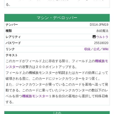
る。
マシン・デベロッパー
DS14-JPM19
永続魔法
photo
ウルトラ
25518020
収録
／
公式
／
Wiki
このカードがフィールド上に存在する限り、フィールド上の
機械族モ
ンスター
の攻撃力は２００ポイントアップする。

フィールド上の機械族モンスターが戦闘またはカードの効果によって
破壊される度に、このカードにジャンクカウンターを２つ置く。

また、ジャンクカウンターが乗っているこのカードを墓地へ送って発
動できる。このカードに乗っていたジャンクカウンターの数以下のレ
ベルを持つ
機械族モンスター
１体を自分の墓地から選択して特殊召喚
する。
じわれ