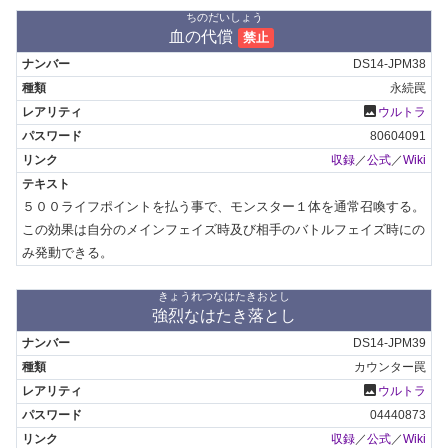
ちのだいしょう
血の代償
禁止
DS14-JPM38
永続罠
photo
ウルトラ
80604091
収録
／
公式
／
Wiki
５００ライフポイントを払う事で、モンスター１体を通常召喚する。
この効果は自分のメインフェイズ時及び相手のバトルフェイズ時にの
み発動できる。
きょうれつなはたきおとし
強烈なはたき落とし
DS14-JPM39
カウンター罠
photo
ウルトラ
04440873
収録
／
公式
／
Wiki