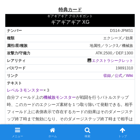
特典カード
ギアギアギア クロスギガント
ギアギアギア XG
DS14-JPMS1
エクシーズ／効果
地属性／ランク3／機械族
ATK:2500／DEF:1300
photo
エクストラシークレット
19891310
収録
／
公式
／
Wiki
レベル３モンスター
×３

自分フィールド上の
機械族モンスター
が戦闘を行うバトルステップ
時、このカードのエクシーズ素材を１つ取り除いて発動できる。相手
フィールド上に表側表示で存在するカードの効果はそのダメージステ
ップ終了時まで無効になり、そのダメージステップ終了時まで相手は
魔法・罠・効果モンスターの効果を発動できない。

また、このカードがフィールド上から離れた時、自分の墓地からこの
メニュー
ホーム
検索
トップ