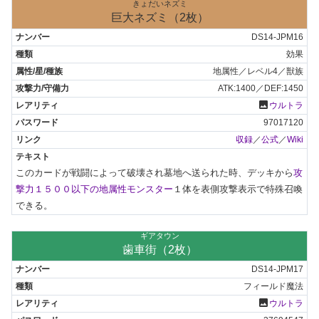
きょだいネズミ
巨大ネズミ（2枚）
DS14-JPM16
効果
地属性／レベル4／獣族
ATK:1400／DEF:1450
photo
ウルトラ
97017120
収録
／
公式
／
Wiki
このカードが戦闘によって破壊され墓地へ送られた時、デッキから
攻
撃力１５００以下の地属性モンスター
１体を表側攻撃表示で特殊召喚
できる。
ギアタウン
歯車街（2枚）
DS14-JPM17
フィールド魔法
photo
ウルトラ