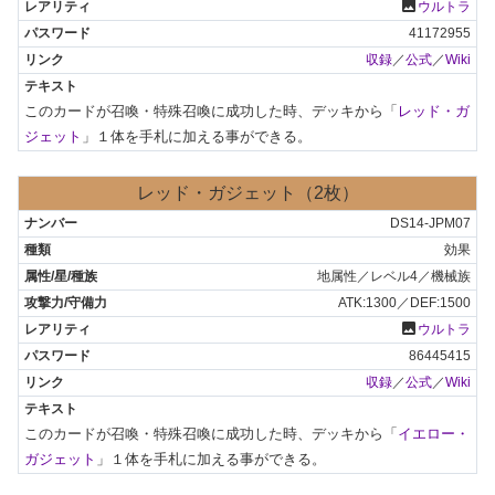
photo
ウルトラ
41172955
収録
／
公式
／
Wiki
このカードが召喚・特殊召喚に成功した時、デッキから「
レッド・ガ
ジェット
」１体を手札に加える事ができる。
レッド・ガジェット（2枚）
DS14-JPM07
効果
地属性／レベル4／機械族
ATK:1300／DEF:1500
photo
ウルトラ
86445415
収録
／
公式
／
Wiki
このカードが召喚・特殊召喚に成功した時、デッキから「
イエロー・
ガジェット
」１体を手札に加える事ができる。