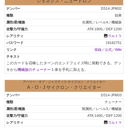
ジェネクス・ニュートロン
DS14-JPM32
効果
光属性／レベル4／機械族
ATK:1800／DEF:1200
photo
ウルトラ
19182751
収録
／
公式
／
Wiki
このカードを召喚したターンのエンドフェイズ時に発動できる。デッ
キから
機械族のチューナー
１体を手札に加える。
アーリー・オブ・ジャスティス サイクロン・クリエイター
A・O・J サイクロン・クリエイター
DS14-JPM33
チューナー
闇属性／レベル3／機械族
ATK:1400／DEF:1200
photo
ウルトラ