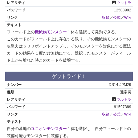
photo
ウルトラ
12503902
収録
／
公式
／
Wiki
フィールド上の
機械族モンスター
１体を選択して発動できる。

このカードがフィールド上に存在する限り、その機械族モンスターの
攻撃力は５００ポイントアップし、そのモンスターを対象にする魔法
カードの効果を１度だけ無効にする。選択したモンスターがフィール
ド上から離れた時このカードを破壊する。
ゲットライド！
DS14-JPM29
通常罠
photo
ウルトラ
91597389
収録
／
公式
／
Wiki
自分の墓地の
ユニオンモンスター
１体を選択し、自分フィールド上の
装備可能なモンスターに装備する。