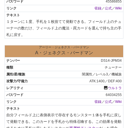
45586855
収録
／
公式
／
Wiki
１ターンに１度、手札を１枚捨てて発動できる。フィールド上のチュ
ーナーの数だけ、フィールド上の魔法・罠カードを選んで持ち主の手
札に戻す。
アーリー・ジェネクス・バードマン
A・ジェネクス・バードマン
DS14-JPM34
チューナー
闇属性／レベル3／機械族
ATK:1400／DEF:400
photo
ウルトラ
64034255
収録
／
公式
／
Wiki
自分フィールド上に表側表示で存在するモンスター１体を手札に戻し
て発動できる。このカードを手札から特殊召喚する。この効果を発動