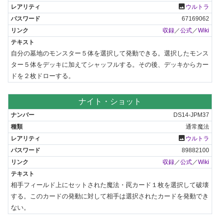
photo
ウルトラ
67169062
収録
／
公式
／
Wiki
自分の墓地のモンスター５体を選択して発動できる。選択したモンス
ター５体をデッキに加えてシャッフルする。その後、デッキからカー
ドを２枚ドローする。
ナイト・ショット
DS14-JPM37
通常魔法
photo
ウルトラ
89882100
収録
／
公式
／
Wiki
相手フィールド上にセットされた魔法・罠カード１枚を選択して破壊
する。このカードの発動に対して相手は選択されたカードを発動でき
ない。