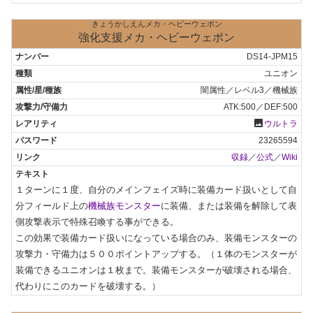
きょうかしえんメカ・ヘビーウェポン
強化支援メカ・ヘビーウェポン
DS14-JPM15
ユニオン
闇属性／レベル3／機械族
ATK:500／DEF:500
photo
ウルトラ
23265594
収録
／
公式
／
Wiki
１ターンに１度、自分のメインフェイズ時に装備カード扱いとして自
分フィールド上の
機械族モンスター
に装備、または装備を解除して表
側攻撃表示で特殊召喚する事ができる。

この効果で装備カード扱いになっている場合のみ、装備モンスターの
攻撃力・守備力は５００ポイントアップする。（１体のモンスターが
装備できるユニオンは１枚まで。装備モンスターが破壊される場合、
代わりにこのカードを破壊する。）