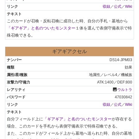
収録
／
公式
／
Wiki
このカードが召喚・反転召喚に成功した時、自分の手札・墓地から
「ギアギア」と名のついたモンスター
１体を選んで表側守備表示で特
殊召喚できる。
ギアギアクセル
DS14-JPM03
効果
地属性／レベル4／機械族
ATK:1400／DEF:800
photo
ウルトラ
47030842
収録
／
公式
／
Wiki
自分フィールド上に
「ギアギア」と名のついたモンスター
が存在する
場合、このカードを手札から表側守備表示で特殊召喚できる。

また、このカードがフィールド上から墓地へ送られた時、自分の墓地