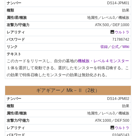
DS14-JPM01
効果
地属性／レベル3／機械族
ATK:500／DEF:1000
photo
ウルトラ
71786742
収録
／
公式
／
Wiki
このカードをリリースし、自分の墓地の
機械族・レベル４モンスター
１体を選択して発動できる。選択したモンスターを特殊召喚する。こ
の効果で特殊召喚したモンスターの効果は無効化される。
ギアギアーノ Mk－Ⅱ（2枚）
DS14-JPM02
効果
地属性／レベル3／機械族
ATK:1000／DEF:500
photo
ウルトラ
01045143