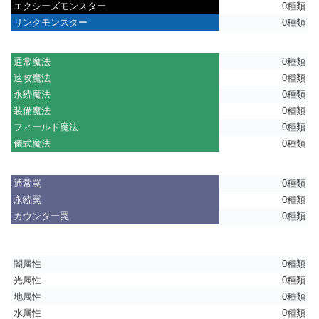
エクシーズモンスター
0種類
リンクモンスター
0種類
通常魔法
0種類
速攻魔法
0種類
永続魔法
0種類
装備魔法
0種類
フィールド魔法
0種類
儀式魔法
0種類
通常罠
0種類
永続罠
0種類
カウンター罠
0種類
闇属性
0種類
光属性
0種類
地属性
0種類
水属性
0種類