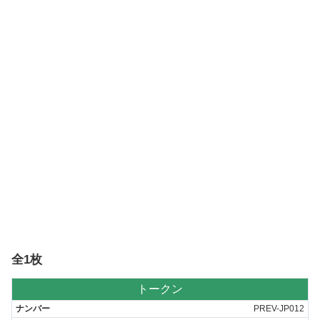
全1枚
トークン
PREV-JP012