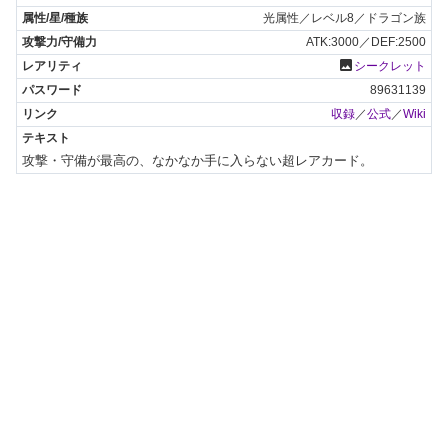
光属性／レベル8／ドラゴン族
ATK:3000／DEF:2500
photo
シークレット
89631139
収録
／
公式
／
Wiki
攻撃・守備が最高の、なかなか手に入らない超レアカード。