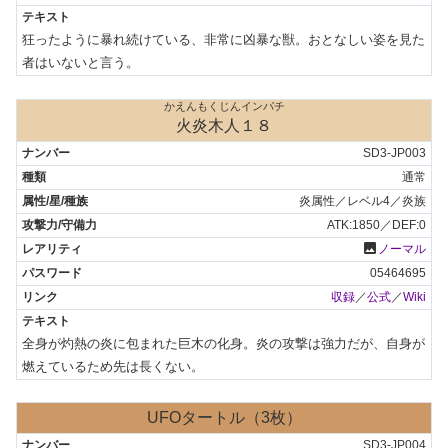
狂ったように暴れ続けている、非常に凶暴な獣。おとなしい姿を見た
者はいないと言う。
かえんもくじんインパチ
火炎木人１８
SD3-JP003
通常
炎属性／レベル4／炎族
ATK:1850／DEF:0
photo
ノーマル
05464695
収録
／
公式
／
Wiki
全身が灼熱の炎に包まれた巨木の化身。炎の攻撃は強力だが、自身が
燃えているため先は長くない。
UFOタートル（3枚）
SD3-JP004