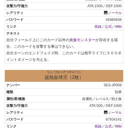
ATK:1500／DEF:1000
photo
ノーマル
45985838
収録
／
公式
／
Wiki
自分フィールド上にこのカード以外の
炎族モンスター
が存在する場
合、このカードを攻撃する事はできない。

自分ターンのエンドフェイズ時、このカードは相手ライフに５００ポ
イントダメージを与える。
ちょうねっけつきゅうじ
超熱血球児（2枚）
SD3-JP009
効果
炎属性／レベル3／戦士族
ATK:500／DEF:1000
photo
ノーマル
67934141
収録
／
公式
／
Wiki