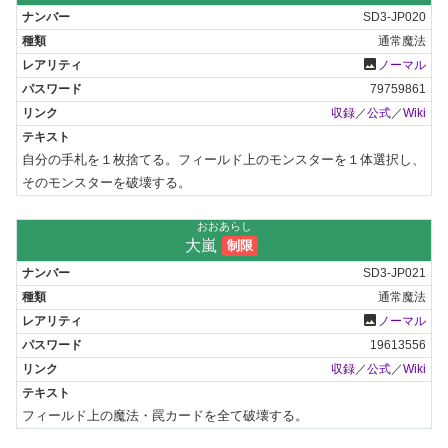
SD3-JP020
通常魔法
photo
ノーマル
79759861
収録
／
公式
／
Wiki
自分の手札を１枚捨てる。フィールド上のモンスターを１体選択し、
そのモンスターを破壊する。
おおあらし
大嵐
制限
SD3-JP021
通常魔法
photo
ノーマル
19613556
収録
／
公式
／
Wiki
フィールド上の魔法・罠カードを全て破壊する。