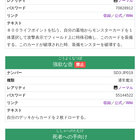
photo
ノーマル
70828912
収録
／
公式
／
Wiki
８００ライフポイントを払う。自分の墓地からモンスターカードを１
体選択して攻撃表示でフィールド上に特殊召喚し、このカードを装備
する。このカードが破壊された時、装備モンスターを破壊する。
ごうよくなつぼ
強欲な壺
禁止
SD3-JP019
通常魔法
photo
ノーマル
55144522
収録
／
公式
／
Wiki
自分のデッキからカードを２枚ドローする。
ししゃへのたむけ
死者への手向け