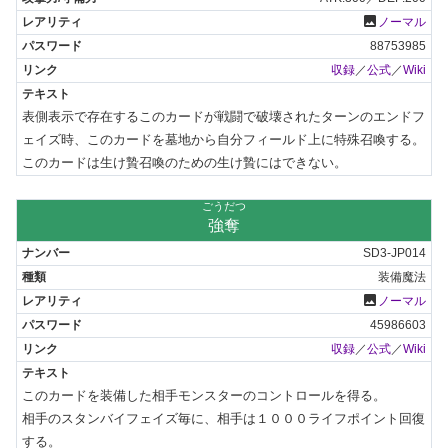
photo
ノーマル
88753985
収録
／
公式
／
Wiki
表側表示で存在するこのカードが戦闘で破壊されたターンのエンドフ
ェイズ時、このカードを墓地から自分フィールド上に特殊召喚する。

このカードは生け贄召喚のための生け贄にはできない。
ごうだつ
強奪
SD3-JP014
装備魔法
photo
ノーマル
45986603
収録
／
公式
／
Wiki
このカードを装備した相手モンスターのコントロールを得る。

相手のスタンバイフェイズ毎に、相手は１０００ライフポイント回復
する。