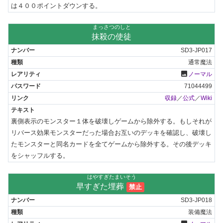
は４００ポイントダウンする。
まっさつのしと
抹殺の使徒
SD3-JP017
通常魔法
photo
ノーマル
71044499
収録
／
公式
／
Wiki
裏側表示のモンスター１体を破壊しゲームから除外する。もしそれが
リバース効果モンスターだった場合お互いのデッキを確認し、破壊し
たモンスターと同名カードを全てゲームから除外する。その後デッキ
をシャッフルする。
はやすぎたまいそう
早すぎた埋葬
禁止
SD3-JP018
装備魔法