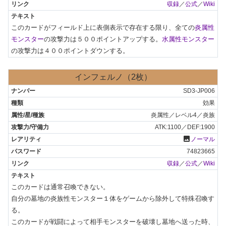
収録
／
公式
／
Wiki
このカードがフィールド上に表側表示で存在する限り、全ての
炎属性
モンスター
の攻撃力は５００ポイントアップする。
水属性モンスター
の攻撃力は４００ポイントダウンする。
インフェルノ（2枚）
SD3-JP006
効果
炎属性／レベル4／炎族
ATK:1100／DEF:1900
photo
ノーマル
74823665
収録
／
公式
／
Wiki
このカードは通常召喚できない。

自分の墓地の炎族性モンスター１体をゲームから除外して特殊召喚す
る。

このカードが戦闘によって相手モンスターを破壊し墓地へ送った時、