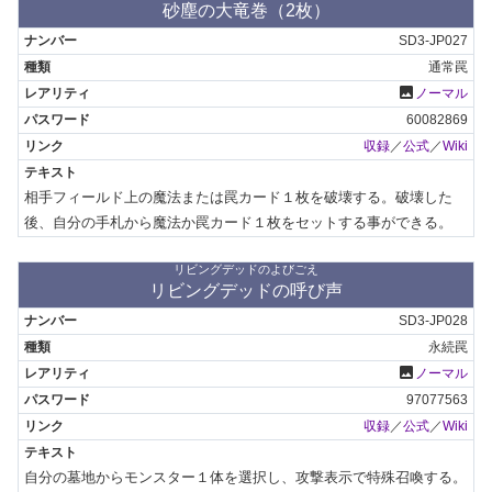
砂塵の大竜巻（2枚）
SD3-JP027
通常罠
photo
ノーマル
60082869
収録
／
公式
／
Wiki
相手フィールド上の魔法または罠カード１枚を破壊する。破壊した
後、自分の手札から魔法か罠カード１枚をセットする事ができる。
リビングデッドのよびごえ
リビングデッドの呼び声
SD3-JP028
永続罠
photo
ノーマル
97077563
収録
／
公式
／
Wiki
自分の墓地からモンスター１体を選択し、攻撃表示で特殊召喚する。