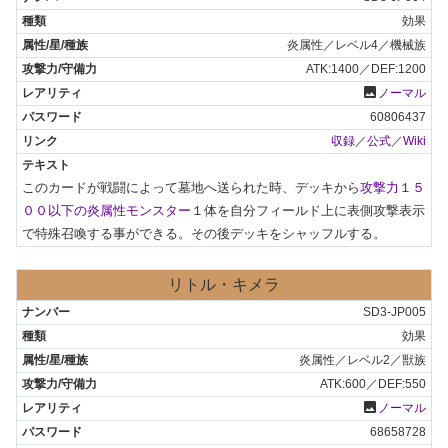
効果
炎属性／レベル4／機械族
ATK:1400／DEF:1200
photo
ノーマル
60806437
収録
／
公式
／
Wiki
このカードが戦闘によって墓地へ送られた時、デッキから
攻撃力１５
００以下の炎属性モンスター
１体を自分フィールド上に表側攻撃表示
で特殊召喚する事ができる。その後デッキをシャッフルする。
リトル・キメラ
SD3-JP005
効果
炎属性／レベル2／獣族
ATK:600／DEF:550
photo
ノーマル
68658728