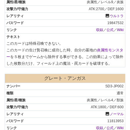
炎属性／レベル9／炎族
ATK:2700／DEF:1600
photo
ウルトラ
19847532
収録
／
公式
／
Wiki
このカードは特殊召喚できない。

このカードの生け贄召喚に成功した時、自分の墓地の
炎属性モンスタ
ー
を５枚までゲームから除外する事ができる。この効果によって除外
した枚数分だけ、フィールド上の魔法・罠カードを破壊する。
グレート・アンガス
SD3-JP002
通常
炎属性／レベル4／獣族
ATK:1800／DEF:600
photo
ノーマル
11813953
収録
／
公式
／
Wiki