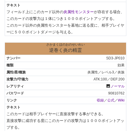
フィールド上にこのカード以外の
炎属性モンスター
が存在する場合、
このカードの攻撃力は１体につき１０００ポイントアップする。

このカード以外の炎属性モンスターを墓地に送る度に、相手プレイヤ
ーに５００ポイントダメージを与える。
さかまくほのおのせいれい
逆巻く炎の精霊
SD3-JP010
効果
炎属性／レベル3／炎族
ATK:100／DEF:200
photo
ノーマル
90810762
収録
／
公式
／
Wiki
このカードは相手プレイヤーに直接攻撃する事ができる。

直接攻撃に成功する度にこのカードの攻撃力は１０００ポイントアッ
プする。