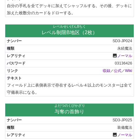
自分の手札を全てデッキに加えてシャッフルする。その後、デッキに
加えた枚数分のカードをドローする。
レベルせいげんBちく
レベル制限B地区（2枚）
SD3-JP024
永続魔法
photo
ノーマル
03136426
収録
／
公式
／
Wiki
フィールド上に表側表示で存在するレベル４以上のモンスターは全て
守備表示になる。
よだつのくびかざり
与奪の首飾り
SD3-JP025
装備魔法
photo
ノーマル