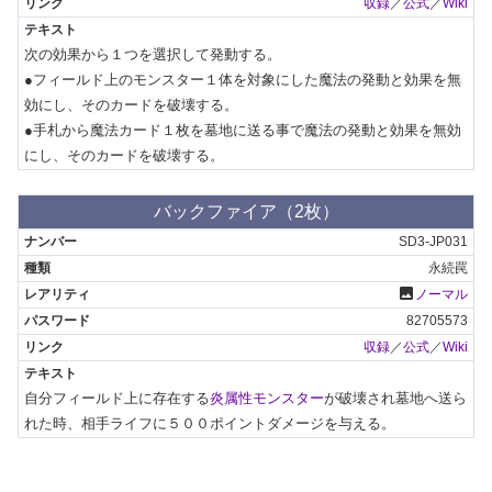
収録
／
公式
／
Wiki
次の効果から１つを選択して発動する。

●フィールド上のモンスター１体を対象にした魔法の発動と効果を無
効にし、そのカードを破壊する。

●手札から魔法カード１枚を墓地に送る事で魔法の発動と効果を無効
にし、そのカードを破壊する。
バックファイア（2枚）
SD3-JP031
永続罠
photo
ノーマル
82705573
収録
／
公式
／
Wiki
自分フィールド上に存在する
炎属性モンスター
が破壊され墓地へ送ら
れた時、相手ライフに５００ポイントダメージを与える。