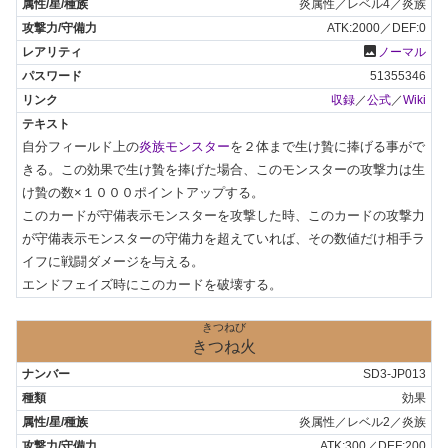
炎属性／レベル4／炎族
ATK:2000／DEF:0
photo
ノーマル
51355346
収録
／
公式
／
Wiki
自分フィールド上の
炎族モンスター
を２体まで生け贄に捧げる事がで
きる。この効果で生け贄を捧げた場合、このモンスターの攻撃力は生
け贄の数×１０００ポイントアップする。

このカードが守備表示モンスターを攻撃した時、このカードの攻撃力
が守備表示モンスターの守備力を超えていれば、その数値だけ相手ラ
イフに戦闘ダメージを与える。

エンドフェイズ時にこのカードを破壊する。
きつねび
きつね火
SD3-JP013
効果
炎属性／レベル2／炎族
ATK:300／DEF:200