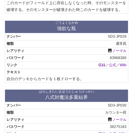
このカードがフィールド上に存在しなくなった時、そのモンスターを
破壊する。そのモンスターが破壊された時このカードを破壊する。
ごうよくなかめ
強欲な瓶
SD3-JP029
通常罠
photo
ノーマル
83968380
収録
／
公式
／
Wiki
自分のデッキからカードを１枚ドローする。
はちしきたいまほうたじゅうけっかい
八式対魔法多重結界
SD3-JP030
カウンター罠
photo
ノーマル
38275183