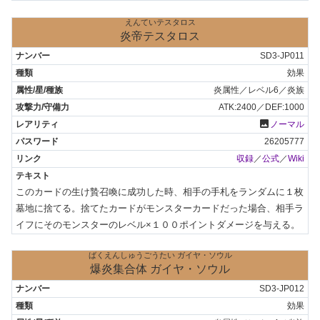
えんていテスタロス
炎帝テスタロス
SD3-JP011
効果
炎属性／レベル6／炎族
ATK:2400／DEF:1000
photo
ノーマル
26205777
収録
／
公式
／
Wiki
このカードの生け贄召喚に成功した時、相手の手札をランダムに１枚
墓地に捨てる。捨てたカードがモンスターカードだった場合、相手ラ
イフにそのモンスターのレベル×１００ポイントダメージを与える。
ばくえんしゅうごうたい ガイヤ・ソウル
爆炎集合体 ガイヤ・ソウル
SD3-JP012
効果