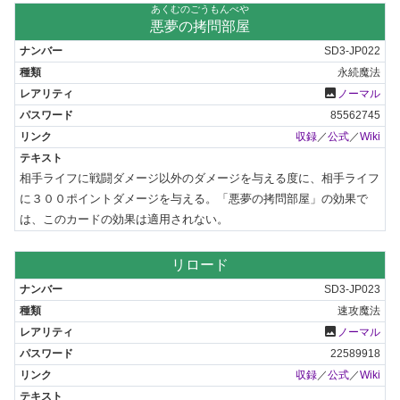
あくむのごうもんべや
悪夢の拷問部屋
SD3-JP022
永続魔法
photo
ノーマル
85562745
収録
／
公式
／
Wiki
相手ライフに戦闘ダメージ以外のダメージを与える度に、相手ライフ
に３００ポイントダメージを与える。「悪夢の拷問部屋」の効果で
は、このカードの効果は適用されない。
リロード
SD3-JP023
速攻魔法
photo
ノーマル
22589918
収録
／
公式
／
Wiki