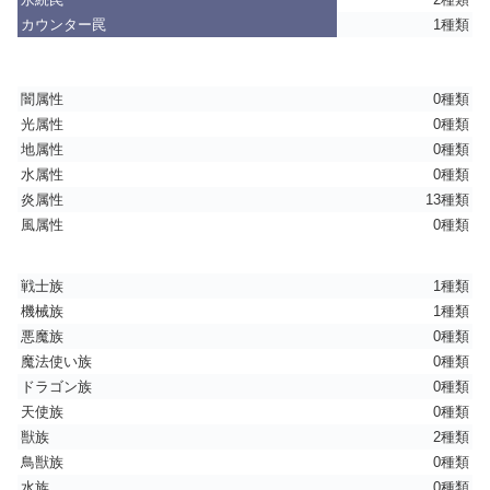
カウンター罠
1種類
闇属性
0種類
光属性
0種類
地属性
0種類
水属性
0種類
炎属性
13種類
風属性
0種類
戦士族
1種類
機械族
1種類
悪魔族
0種類
魔法使い族
0種類
ドラゴン族
0種類
天使族
0種類
獣族
2種類
鳥獣族
0種類
水族
0種類