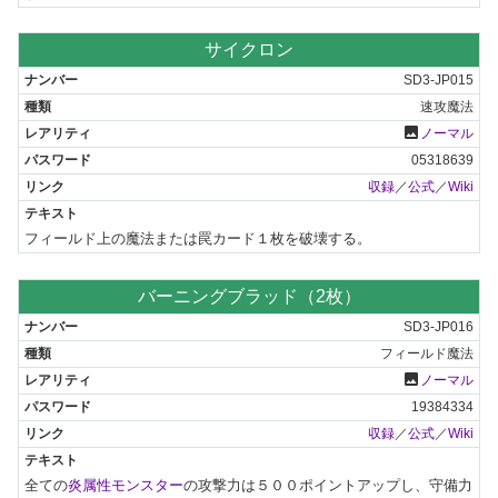
サイクロン
SD3-JP015
速攻魔法
photo
ノーマル
05318639
収録
／
公式
／
Wiki
フィールド上の魔法または罠カード１枚を破壊する。
バーニングブラッド（2枚）
SD3-JP016
フィールド魔法
photo
ノーマル
19384334
収録
／
公式
／
Wiki
全ての
炎属性モンスター
の攻撃力は５００ポイントアップし、守備力