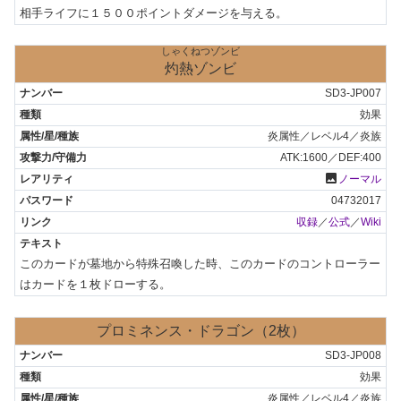
相手ライフに１５００ポイントダメージを与える。
しゃくねつゾンビ
灼熱ゾンビ
SD3-JP007
効果
炎属性／レベル4／炎族
ATK:1600／DEF:400
photo
ノーマル
04732017
収録
／
公式
／
Wiki
このカードが墓地から特殊召喚した時、このカードのコントローラー
はカードを１枚ドローする。
プロミネンス・ドラゴン（2枚）
SD3-JP008
効果
炎属性／レベル4／炎族