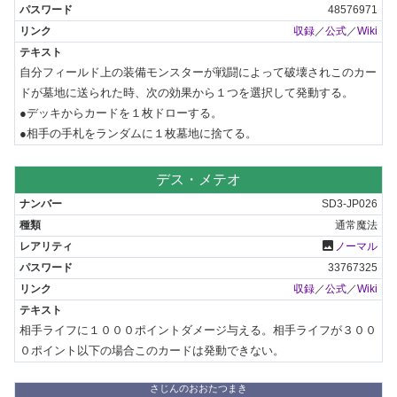
48576971
収録
／
公式
／
Wiki
自分フィールド上の装備モンスターが戦闘によって破壊されこのカー
ドが墓地に送られた時、次の効果から１つを選択して発動する。

●デッキからカードを１枚ドローする。

●相手の手札をランダムに１枚墓地に捨てる。
デス・メテオ
SD3-JP026
通常魔法
photo
ノーマル
33767325
収録
／
公式
／
Wiki
相手ライフに１０００ポイントダメージ与える。相手ライフが３００
０ポイント以下の場合このカードは発動できない。
さじんのおおたつまき