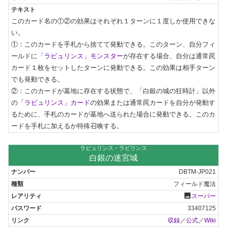
このカード名の①②の効果はそれぞれ１ターンに１度しか使用できな
い。

①：このカードを手札から捨てて発動できる。このターン、自分フィ
ールドに
「ラビュリンス」モンスター
が存在する場合、自分は通常罠
カード１枚をセットしたターンに発動できる。この効果は相手ターン
でも発動できる。

②：このカードが墓地に存在する状態で、「白銀の城の狂時計」以外
の
「ラビュリンス」カード
の効果または通常罠カードを自分が発動す
るために、手札のカードが墓地へ送られた場合に発動できる。このカ
ードを手札に加えるか特殊召喚する。
ラビュリンス・ラビリンス
白銀の迷宮城
DBTM-JP021
フィールド魔法
photo
スーパー
33407125
収録
／
公式
／
Wiki