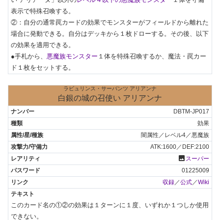
表示で特殊召喚する。

②：自分の通常罠カードの効果でモンスターがフィールドから離れた
場合に発動できる。自分はデッキから１枚ドローする。その後、以下
の効果を適用できる。

●手札から、
悪魔族モンスター
１体を特殊召喚するか、魔法・罠カー
ド１枚をセットする。
ラビュリンス・サーバンツ アリアンナ
白銀の城の召使い アリアンナ
DBTM-JP017
効果
闇属性／レベル4／悪魔族
ATK:1600／DEF:2100
photo
スーパー
01225009
収録
／
公式
／
Wiki
このカード名の①②の効果は１ターンに１度、いずれか１つしか使用
できない。
