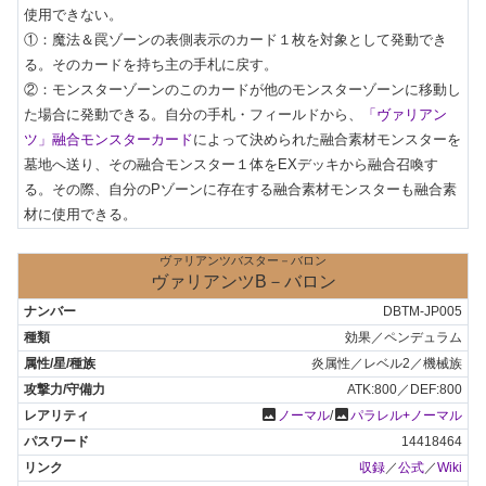
使用できない。

①：魔法＆罠ゾーンの表側表示のカード１枚を対象として発動でき
る。そのカードを持ち主の手札に戻す。

②：モンスターゾーンのこのカードが他のモンスターゾーンに移動し
た場合に発動できる。自分の手札・フィールドから、
「ヴァリアン
ツ」融合モンスターカード
によって決められた融合素材モンスターを
墓地へ送り、その融合モンスター１体をEXデッキから融合召喚す
る。その際、自分のPゾーンに存在する融合素材モンスターも融合素
材に使用できる。
ヴァリアンツバスター－バロン
ヴァリアンツB－バロン
DBTM-JP005
効果／ペンデュラム
炎属性／レベル2／機械族
ATK:800／DEF:800
photo
photo
ノーマル
/
パラレル+ノーマル
14418464
収録
／
公式
／
Wiki