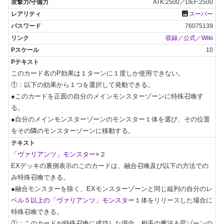
ATK:2500／DEF:2500
photo
スーパー
76075139
収録
／
公式
／
Wiki
10
このカード名のP効果は１ターンに１度しか使用できない。

①：以下の効果から１つを選択して発動できる。

●このカードを正面の自分のメインモンスターゾーンに特殊召喚す
る。

●自分のメインモンスターゾーンのモンスター１体を選び、その位置
をその隣のモンスターゾーンに移動する。
「ヴァリアンツ」モンスター
×２

EXデッキの裏側表示のこのカードは、融合召喚及び以下の方法での
み特殊召喚できる。

●融合モンスターを除く、EXモンスターゾーンと同じ縦列の自分の
レ
ベル５以上の「ヴァリアンツ」モンスター
１体をリリースした場合に
特殊召喚できる。

①：このカードが特殊召喚に成功した場合、相手の魔法＆罠ゾーンの