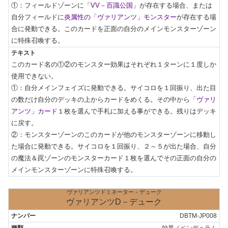
①：フィールドゾーンに「
VV－百識公国
」が存在する場合、または
自分フィールドに
炎属性の「ヴァリアンツ」モンスター
が存在する場
合に発動できる。このカードを正面の自分のメインモンスターゾーン
に特殊召喚する。
このカード名の①②のモンスター効果はそれぞれ１ターンに１度しか
使用できない。

①：自分メインフェイズに発動できる。サイコロを１回振り、出た目
の数だけ自分のデッキの上からカードをめくる。その中から
「ヴァリ
アンツ」カード
１枚を選んで手札に加える事ができる。残りはデッキ
に戻す。

②：モンスターゾーンのこのカードが他のモンスターゾーンに移動し
た場合に発動できる。サイコロを１回振り、２～５が出た場合、自分
の魔法＆罠ゾーンのモンスターカード１枚を選んでその正面の自分の
メインモンスターゾーンに特殊召喚する。
ヴァリアンツドミネーター－デューク
ヴァリアンツD－デューク
DBTM-JP008
効果／ペンデュラム