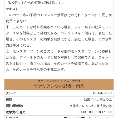
（EXデッキからの特殊召喚は除く）。
このカード名の①②のモンスター効果はそれぞれ１ターンに１度しか
使用できない。

①：このカードが特殊召喚されている場合、フィールドの効果モンス
ター１体を対象として発動できる。コイントスを１回行う。表だった
場合、そのモンスターの効果を無効にする。裏だった場合、その攻撃
力は半分になる。

②：モンスターゾーンのこのカードが他のモンスターゾーンに移動し
た場合、フィールドのカード１枚を対象として発動できる。コイント
スを１回行う。表だった場合、そのカードを破壊する。裏だった場
合、そのカードを持ち主の手札に戻す。
ヴァリアンツのにんじゃ－ナヅキ
ヴァリアンツの忍者－南月
DBTM-JP003
効果／ペンデュラム
水属性／レベル6／魔法使い族
ATK:1800／DEF:1800