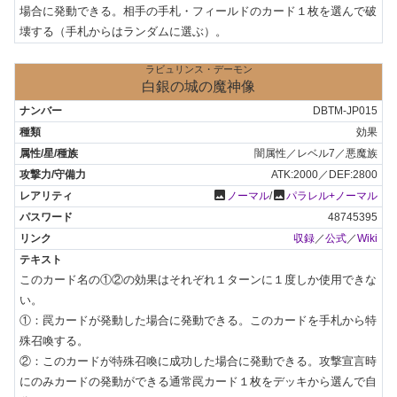
場合に発動できる。相手の手札・フィールドのカード１枚を選んで破
壊する（手札からはランダムに選ぶ）。
ラビュリンス・デーモン
白銀の城の魔神像
DBTM-JP015
効果
闇属性／レベル7／悪魔族
ATK:2000／DEF:2800
photo
photo
ノーマル
/
パラレル+ノーマル
48745395
収録
／
公式
／
Wiki
このカード名の①②の効果はそれぞれ１ターンに１度しか使用できな
い。

①：罠カードが発動した場合に発動できる。このカードを手札から特
殊召喚する。

②：このカードが特殊召喚に成功した場合に発動できる。攻撃宣言時
にのみカードの発動ができる通常罠カード１枚をデッキから選んで自