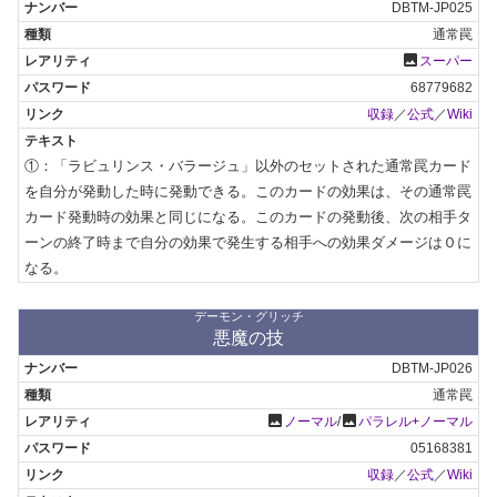
DBTM-JP025
通常罠
photo
スーパー
68779682
収録
／
公式
／
Wiki
①：「ラビュリンス・バラージュ」以外のセットされた通常罠カード
を自分が発動した時に発動できる。このカードの効果は、その通常罠
カード発動時の効果と同じになる。このカードの発動後、次の相手タ
ーンの終了時まで自分の効果で発生する相手への効果ダメージは０に
なる。
デーモン・グリッチ
悪魔の技
DBTM-JP026
通常罠
photo
photo
ノーマル
/
パラレル+ノーマル
05168381
収録
／
公式
／
Wiki