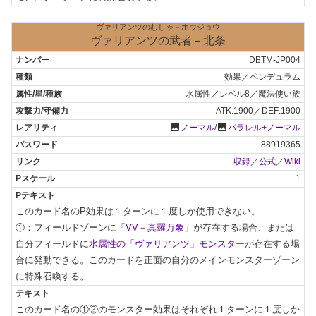
ヴァリアンツのむしゃ－ホウジョウ
ヴァリアンツの武者－北条
DBTM-JP004
効果／ペンデュラム
水属性／レベル8／魔法使い族
ATK:1900／DEF:1900
photo
photo
ノーマル
/
パラレル+ノーマル
88919365
収録
／
公式
／
Wiki
1
このカード名のP効果は１ターンに１度しか使用できない。

①：フィールドゾーンに「
VV－真羅万象
」が存在する場合、または
自分フィールドに
水属性の「ヴァリアンツ」モンスター
が存在する場
合に発動できる。このカードを正面の自分のメインモンスターゾーン
に特殊召喚する。
このカード名の①②のモンスター効果はそれぞれ１ターンに１度しか