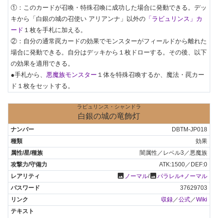
①：このカードが召喚・特殊召喚に成功した場合に発動できる。デッ
キから「白銀の城の召使い アリアンナ」以外の
「ラビュリンス」カ
ード
１枚を手札に加える。

②：自分の通常罠カードの効果でモンスターがフィールドから離れた
場合に発動できる。自分はデッキから１枚ドローする。その後、以下
の効果を適用できる。

●手札から、
悪魔族モンスター
１体を特殊召喚するか、魔法・罠カー
ド１枚をセットする。
ラビュリンス・シャンドラ
白銀の城の竜飾灯
DBTM-JP018
効果
闇属性／レベル3／悪魔族
ATK:1500／DEF:0
photo
photo
ノーマル
/
パラレル+ノーマル
37629703
収録
／
公式
／
Wiki