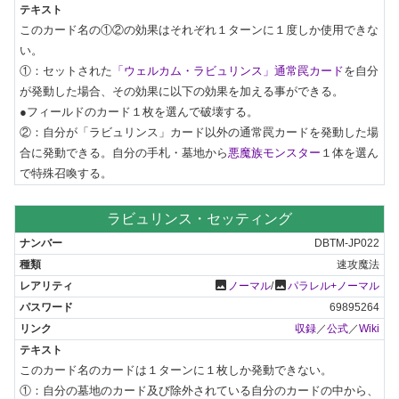
このカード名の①②の効果はそれぞれ１ターンに１度しか使用できな
い。

①：セットされた
「ウェルカム・ラビュリンス」通常罠カード
を自分
が発動した場合、その効果に以下の効果を加える事ができる。

●フィールドのカード１枚を選んで破壊する。

②：自分が「ラビュリンス」カード以外の通常罠カードを発動した場
合に発動できる。自分の手札・墓地から
悪魔族モンスター
１体を選ん
で特殊召喚する。
ラビュリンス・セッティング
DBTM-JP022
速攻魔法
photo
photo
ノーマル
/
パラレル+ノーマル
69895264
収録
／
公式
／
Wiki
このカード名のカードは１ターンに１枚しか発動できない。

①：自分の墓地のカード及び除外されている自分のカードの中から、