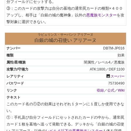
分フィールドにセットする。

③：このカードの攻撃力は自分の墓地の通常罠カードの種類×４００
アップし、相手は「白銀の城の魔神像」以外の
悪魔族モンスター
を攻
撃対象に選択できない。
ラビュリンス・サーバンツ アリアーヌ
白銀の城の召使い アリアーヌ
DBTM-JP016
効果
闇属性／レベル4／悪魔族
ATK:1800／DEF:1100
photo
スーパー
75730490
収録
／
公式
／
Wiki
このカード名の①②の効果はそれぞれ１ターンに１度しか使用できな
い。

①：手札及び自分フィールドにセットされたカードの中から、通常罠
カード１枚を墓地へ送って発動できる。デッキから「白銀の城の召使
い アリアーヌ」以外の
レベル４以下の悪魔族モンスター
１体を守備