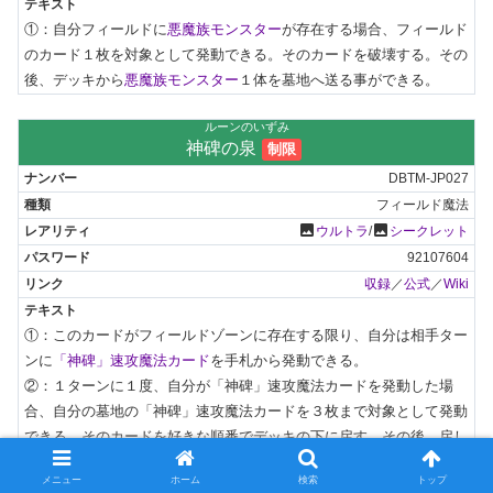
①：自分フィールドに
悪魔族モンスター
が存在する場合、フィールド
のカード１枚を対象として発動できる。そのカードを破壊する。その
後、デッキから
悪魔族モンスター
１体を墓地へ送る事ができる。
ルーンのいずみ
神碑の泉
制限
DBTM-JP027
フィールド魔法
photo
photo
ウルトラ
/
シークレット
92107604
収録
／
公式
／
Wiki
①：このカードがフィールドゾーンに存在する限り、自分は相手ター
ンに
「神碑」速攻魔法カード
を手札から発動できる。

②：１ターンに１度、自分が「神碑」速攻魔法カードを発動した場
合、自分の墓地の「神碑」速攻魔法カードを３枚まで対象として発動
できる。そのカードを好きな順番でデッキの下に戻す。その後、戻し
た数だけ自分はデッキからドローする。
メニュー
ホーム
検索
トップ