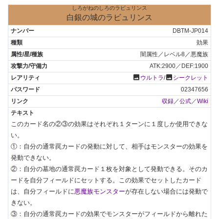
しろがねのしろのラビュリンス
白銀の城のラビュリンス
DBTM-JP014
効果
闇属性／レベル8／悪魔族
ATK:2900／DEF:1900
photo
photo
ウルトラ
/
シークレット
02347656
収録
／
公式
／
Wiki
このカード名の②③の効果はそれぞれ１ターンに１度しか使用できな
い。

①：自分の通常罠カードの発動に対して、相手はモンスターの効果を
発動できない。

②：自分の墓地の通常罠カード１枚を対象として発動できる。そのカ
ードを自分フィールドにセットする。この効果でセットしたカード
は、自分フィールドに
悪魔族モンスター
が存在しない場合には発動で
きない。

③：自分の通常罠カードの効果でモンスターがフィールドから離れた