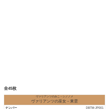
全45枚
ヴァリアンツのみこ－シノノメ
ヴァリアンツの巫女－東雲
DBTM-JP001