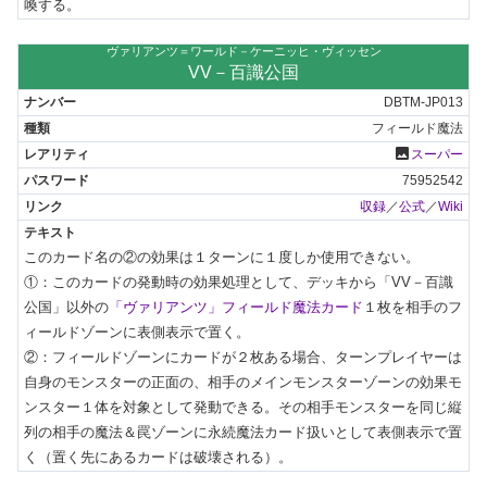
喚する。
ヴァリアンツ＝ワールド－ケーニッヒ・ヴィッセン
VV－百識公国
DBTM-JP013
フィールド魔法
photo
スーパー
75952542
収録
／
公式
／
Wiki
このカード名の②の効果は１ターンに１度しか使用できない。

①：このカードの発動時の効果処理として、デッキから「VV－百識
公国」以外の
「ヴァリアンツ」フィールド魔法カード
１枚を相手のフ
ィールドゾーンに表側表示で置く。

②：フィールドゾーンにカードが２枚ある場合、ターンプレイヤーは
自身のモンスターの正面の、相手のメインモンスターゾーンの効果モ
ンスター１体を対象として発動できる。その相手モンスターを同じ縦
列の相手の魔法＆罠ゾーンに永続魔法カード扱いとして表側表示で置
く（置く先にあるカードは破壊される）。