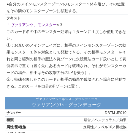
●自分のメインモンスターゾーンのモンスター１体を選び、その位置
をその隣のモンスターゾーンに移動する。
「ヴァリアンツ」モンスター
×３

このカード名の①のモンスター効果は１ターンに１度しか使用できな
い。

①：お互いのメインフェイズに、相手のメインモンスターゾーンの効
果モンスター１体を対象として発動できる。その相手モンスターをそ
れと同じ縦列の相手の魔法＆罠ゾーンに永続魔法カード扱いとして表
側表示で置く（置く先にあるカードは破壊され、それがモンスターカ
ードの場合、相手はその攻撃力分のLPを失う）。

②：特殊召喚したこのカードが相手の効果で破壊された場合に発動で
きる。このカードを自分のPゾーンに置く。
ヴァリアンツジェネシス－グランデューク
ヴァリアンツG－グランデューク
DBTM-JP010
融合／ペンデュラム／効果
炎属性／レベル10／機械族