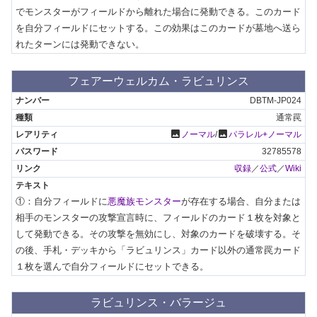
でモンスターがフィールドから離れた場合に発動できる。このカード
を自分フィールドにセットする。この効果はこのカードが墓地へ送ら
れたターンには発動できない。
フェアーウェルカム・ラビュリンス
DBTM-JP024
通常罠
photo
photo
ノーマル
/
パラレル+ノーマル
32785578
収録
／
公式
／
Wiki
①：自分フィールドに
悪魔族モンスター
が存在する場合、自分または
相手のモンスターの攻撃宣言時に、フィールドのカード１枚を対象と
して発動できる。その攻撃を無効にし、対象のカードを破壊する。そ
の後、手札・デッキから「ラビュリンス」カード以外の通常罠カード
１枚を選んで自分フィールドにセットできる。
ラビュリンス・バラージュ