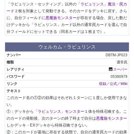
「ラビュリンス・セッティング」以外の
「ラビュリンス」魔法・罠カ
ード
２枚を対象として発動できる。そのカードをデッキに戻す。さら
に、自分フィールドに
悪魔族モンスター
が存在する場合、戻した数だ
けデッキから「ラビュリンス」カード以外の通常罠カードを選んで自
分フィールドにセットできる（同名カードは１枚まで）。
ウェルカム・ラビュリンス
DBTM-JP023
通常罠
photo
スーパー
05380979
収録
／
公式
／
Wiki
このカード名の①②の効果はそれぞれ１ターンに１度しか使用できな
い。

①：デッキから
「ラビュリンス」モンスター
１体を特殊召喚する。こ
のカードの発動後、次のターンの終了時まで自分は
悪魔族モンスター
しかデッキ・EXデッキから特殊召喚できない。

②：このカードが墓地に存在する状態で、自分の通常罠カードの効果