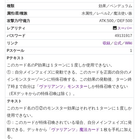
効果／ペンデュラム
水属性／レベル2／魔法使い族
ATK:500／DEF:500
photo
スーパー
49131917
収録
／
公式
／
Wiki
1
このカード名のP効果は１ターンに１度しか使用できない。

①：自分メインフェイズに発動できる。このカードを正面の自分のメ
インモンスターゾーンに特殊召喚する。この効果の発動後、ターン終
了時まで自分は
「ヴァリアンツ」モンスター
しか特殊召喚できない
（EXデッキからの特殊召喚は除く）。
このカード名の①②のモンスター効果はそれぞれ１ターンに１度しか
使用できない。

①：このカードが特殊召喚されている場合、自分メインフェイズに発
動できる。デッキから
「ヴァリアンツ」魔法カード
１枚を手札に加え
る。
