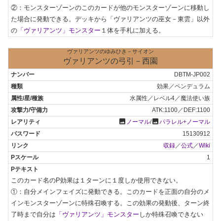
②：モンスターゾーンのこのカードが他のモンスターゾーンに移動し
た場合に発動できる。デッキから「ヴァリアンツの巫女－東雲」以外
の
「ヴァリアンツ」モンスター
１体を手札に加える。
ヴァリアンツのゆみひき－サイオン
ヴァリアンツの弓引－西園
DBTM-JP002
効果／ペンデュラム
水属性／レベル4／魔法使い族
ATK:1100／DEF:1100
photo
photo
ノーマル
/
パラレル+ノーマル
15130912
収録
／
公式
／
Wiki
1
このカード名のP効果は１ターンに１度しか使用できない。

①：自分メインフェイズに発動できる。このカードを正面の自分のメ
インモンスターゾーンに特殊召喚する。この効果の発動後、ターン終
了時まで自分は
「ヴァリアンツ」モンスター
しか特殊召喚できない