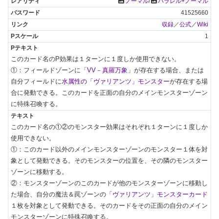
photo
photo
ノーマル
/
パラレル+ノーマル
41525660
収録
／
公式
／
Wiki
1
このカード名のP効果は１ターンに１度しか使用できない。

①：フィールドゾーンに「
VV－真羅万象
」が存在する場合、または
自分フィールドに
水属性の「ヴァリアンツ」モンスター
が存在する場
合に発動できる。このカードを正面の自分のメインモンスターゾーン
に特殊召喚する。
このカード名の①②のモンスター効果はそれぞれ１ターンに１度しか
使用できない。

①：このカード以外のメインモンスターゾーンのモンスター１体を対
象として発動できる。そのモンスターの位置を、その隣のモンスター
ゾーンに移動する。

②：モンスターゾーンのこのカードが他のモンスターゾーンに移動し
た場合、自分の魔法＆罠ゾーンの
「ヴァリアンツ」モンスターカード
１枚を対象として発動できる。そのカードをその正面の自分のメイン
モンスターゾーンに特殊召喚する。