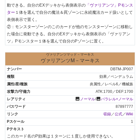
動できる。自分のEXデッキから表側表示の
「ヴァリアンツ」Pモンス
ター
１体を選んで自分の魔法＆罠ゾーンに永続魔法カード扱いとして
表側表示で置く。

②：モンスターゾーンのこのカードが他のモンスターゾーンに移動し
た場合に発動できる。自分のEXデッキから表側表示の「ヴァリアン
ツ」Pモンスター１体を選んで自分のPゾーンに置く。
ヴァリアンツマッド－マーキス
ヴァリアンツM－マーキス
DBTM-JP007
効果／ペンデュラム
炎属性／レベル6／機械族
ATK:1700／DEF:1700
photo
photo
ノーマル
/
パラレル+ノーマル
87897777
収録
／
公式
／
Wiki
1
このカード名のP効果は１ターンに１度しか使用できない。
