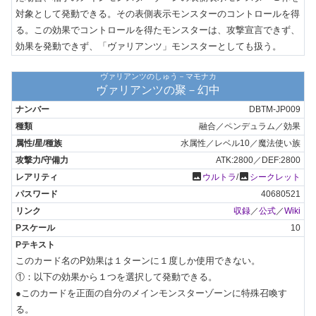
対象として発動できる。その表側表示モンスターのコントロールを得
る。この効果でコントロールを得たモンスターは、攻撃宣言できず、
効果を発動できず、「ヴァリアンツ」モンスターとしても扱う。
ヴァリアンツのしゅう－マモナカ
ヴァリアンツの聚－幻中
DBTM-JP009
融合／ペンデュラム／効果
水属性／レベル10／魔法使い族
ATK:2800／DEF:2800
photo
photo
ウルトラ
/
シークレット
40680521
収録
／
公式
／
Wiki
10
このカード名のP効果は１ターンに１度しか使用できない。

①：以下の効果から１つを選択して発動できる。

●このカードを正面の自分のメインモンスターゾーンに特殊召喚す
る。
