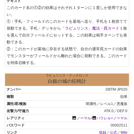
このカード名の①②の効果はそれぞれ１ターンに１度しか使用できな
い。

①：手札・フィールドのこのカードを墓地へ送り、手札を１枚捨てて
発動できる。手札・デッキから
「ラビュリンス」魔法・罠カード
１枚
を選んで自分フィールドにセットする。この効果は相手ターンでも発
動できる。

②：このカードが墓地に存在する状態で、自分の通常罠カードの効果
でモンスターがフィールドから離れた場合に発動できる。このカード
を特殊召喚する。
ラビュリンス・クックロック
白銀の城の狂時計
DBTM-JP020
効果
闇属性／レベル1／悪魔族
ATK:0／DEF:0
photo
photo
ノーマル
/
パラレル+ノーマル
00002511
収録
／
公式
／
Wiki