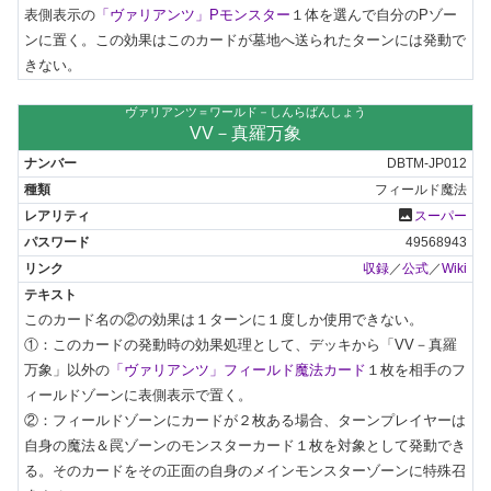
表側表示の
「ヴァリアンツ」Pモンスター
１体を選んで自分のPゾー
ンに置く。この効果はこのカードが墓地へ送られたターンには発動で
きない。
ヴァリアンツ＝ワールド－しんらばんしょう
VV－真羅万象
DBTM-JP012
フィールド魔法
photo
スーパー
49568943
収録
／
公式
／
Wiki
このカード名の②の効果は１ターンに１度しか使用できない。

①：このカードの発動時の効果処理として、デッキから「VV－真羅
万象」以外の
「ヴァリアンツ」フィールド魔法カード
１枚を相手のフ
ィールドゾーンに表側表示で置く。

②：フィールドゾーンにカードが２枚ある場合、ターンプレイヤーは
自身の魔法＆罠ゾーンのモンスターカード１枚を対象として発動でき
る。そのカードをその正面の自身のメインモンスターゾーンに特殊召