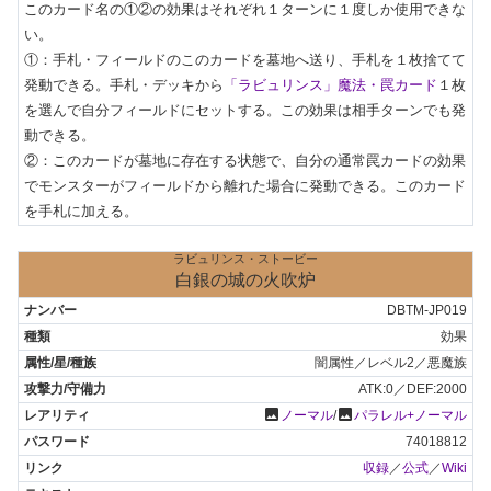
このカード名の①②の効果はそれぞれ１ターンに１度しか使用できな
い。

①：手札・フィールドのこのカードを墓地へ送り、手札を１枚捨てて
発動できる。手札・デッキから
「ラビュリンス」魔法・罠カード
１枚
を選んで自分フィールドにセットする。この効果は相手ターンでも発
動できる。

②：このカードが墓地に存在する状態で、自分の通常罠カードの効果
でモンスターがフィールドから離れた場合に発動できる。このカード
を手札に加える。
ラビュリンス・ストービー
白銀の城の火吹炉
DBTM-JP019
効果
闇属性／レベル2／悪魔族
ATK:0／DEF:2000
photo
photo
ノーマル
/
パラレル+ノーマル
74018812
収録
／
公式
／
Wiki