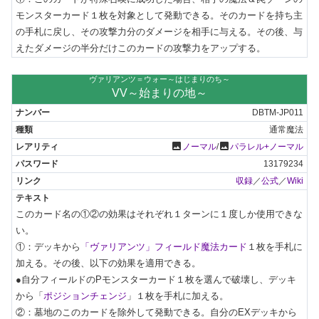
モンスターカード１枚を対象として発動できる。そのカードを持ち主
の手札に戻し、その攻撃力分のダメージを相手に与える。その後、与
えたダメージの半分だけこのカードの攻撃力をアップする。
ヴァリアンツ＝ウォー～はじまりのち～
VV～始まりの地～
DBTM-JP011
通常魔法
photo
photo
ノーマル
/
パラレル+ノーマル
13179234
収録
／
公式
／
Wiki
このカード名の①②の効果はそれぞれ１ターンに１度しか使用できな
い。

①：デッキから
「ヴァリアンツ」フィールド魔法カード
１枚を手札に
加える。その後、以下の効果を適用できる。

●自分フィールドのPモンスターカード１枚を選んで破壊し、デッキ
から「
ポジションチェンジ
」１枚を手札に加える。

②：墓地のこのカードを除外して発動できる。自分のEXデッキから