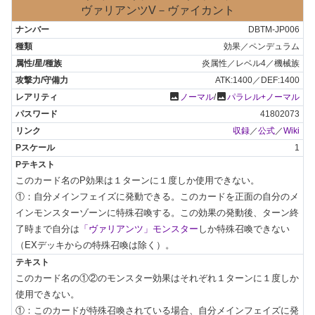
ヴァリアンツV－ヴァイカント
DBTM-JP006
効果／ペンデュラム
炎属性／レベル4／機械族
ATK:1400／DEF:1400
photo
photo
ノーマル
/
パラレル+ノーマル
41802073
収録
／
公式
／
Wiki
1
このカード名のP効果は１ターンに１度しか使用できない。

①：自分メインフェイズに発動できる。このカードを正面の自分のメ
インモンスターゾーンに特殊召喚する。この効果の発動後、ターン終
了時まで自分は
「ヴァリアンツ」モンスター
しか特殊召喚できない
（EXデッキからの特殊召喚は除く）。
このカード名の①②のモンスター効果はそれぞれ１ターンに１度しか
使用できない。

①：このカードが特殊召喚されている場合、自分メインフェイズに発