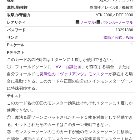
炎属性／レベル8／機械族
ATK:2000／DEF:2000
photo
photo
ノーマル
/
パラレル+ノーマル
13291886
収録
／
公式
／
Wiki
1
このカード名のP効果は１ターンに１度しか使用できない。

①：フィールドゾーンに「
VV－百識公国
」が存在する場合、または
自分フィールドに
炎属性の「ヴァリアンツ」モンスター
が存在する場
合に発動できる。このカードを正面の自分のメインモンスターゾーン
に特殊召喚する。
このカード名の①②のモンスター効果はそれぞれ１ターンに１度しか
使用できない。

①：魔法＆罠ゾーンにセットされたカード１枚を対象として発動でき
る。セットされたそのカードはこのターン発動できない。

②：モンスターゾーンのこのカードが他のモンスターゾーンに移動し
た場合、相手のメインモンスターゾーンの表側表示モンスター１体を