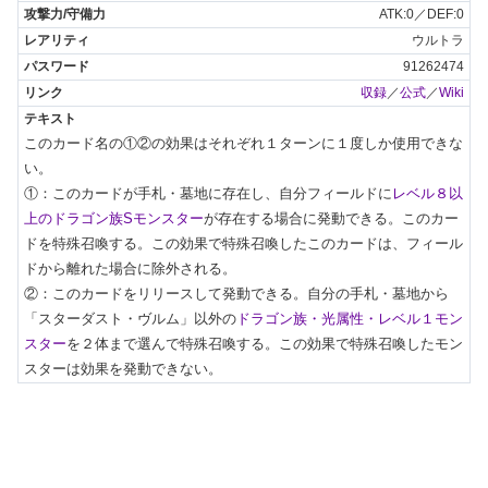
ATK:0／DEF:0
ウルトラ
91262474
収録
／
公式
／
Wiki
このカード名の①②の効果はそれぞれ１ターンに１度しか使用できな
い。

①：このカードが手札・墓地に存在し、自分フィールドに
レベル８以
上のドラゴン族Sモンスター
が存在する場合に発動できる。このカー
ドを特殊召喚する。この効果で特殊召喚したこのカードは、フィール
ドから離れた場合に除外される。

②：このカードをリリースして発動できる。自分の手札・墓地から
「スターダスト・ヴルム」以外の
ドラゴン族・光属性・レベル１モン
スター
を２体まで選んで特殊召喚する。この効果で特殊召喚したモン
スターは効果を発動できない。