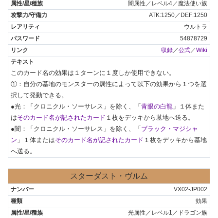
闇属性／レベル4／魔法使い族
ATK:1250／DEF:1250
ウルトラ
54878729
収録
／
公式
／
Wiki
このカード名の効果は１ターンに１度しか使用できない。

①：自分の墓地のモンスターの属性によって以下の効果から１つを選
択して発動できる。

●光：「クロニクル・ソーサレス」を除く、「
青眼の白龍
」１体また
は
そのカード名が記されたカード
１枚をデッキから墓地へ送る。

●闇：「クロニクル・ソーサレス」を除く、「
ブラック・マジシャ
ン
」１体または
そのカード名が記されたカード
１枚をデッキから墓地
へ送る。
スターダスト・ヴルム
VX02-JP002
効果
光属性／レベル1／ドラゴン族