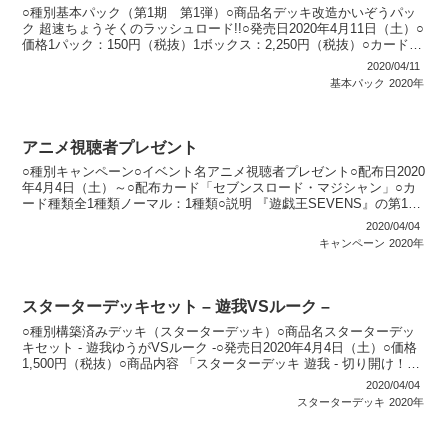
○種別基本パック（第1期 第1弾）○商品名デッキ改造かいぞうパッ
ク 超速ちょうそくのラッシュロード!!○発売日2020年4月11日（土）○
価格1パック：150円（税抜）1ボックス：2,250円（税抜）○カード種
類全51種類ラッシュレア：3種...
2020/04/11
基本パック
2020年
アニメ視聴者プレゼント
○種別キャンペーン○イベント名アニメ視聴者プレゼント○配布日2020
年4月4日（土）～○配布カード「セブンスロード・マジシャン」○カ
ード種類全1種類ノーマル：1種類○説明 『遊戯王SEVENS』の第1話
で出てくるキーワードを対象のお店の人に...
2020/04/04
キャンペーン
2020年
スターターデッキセット – 遊我VSルーク –
○種別構築済みデッキ（スターターデッキ）○商品名スターターデッ
キセット - 遊我ゆうがVSルーク -○発売日2020年4月4日（土）○価格
1,500円（税抜）○商品内容 「スターターデッキ 遊我 - 切り開け！セ
ブンスロード！！ -」 「ス...
2020/04/04
スターターデッキ
2020年