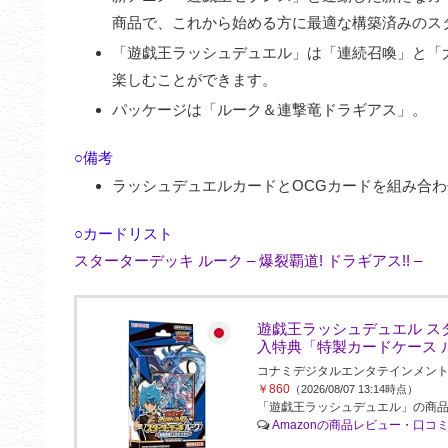
商品で、これから始める方に最適な構築済みのス
「遊戯王ラッシュデュエル」は「連続召喚」と「
楽しむことができます。
パッケージは「ルーク＆連撃竜ドラギアス」。
○備考
ラッシュデュエルカードとOCGカードを組み合
○カードリスト
スターターデッキ ルーク – 爆裂覇道! ドラギアス!! –
遊戯王ラッシュデュエル スタ
入特典「特製カードケース 
コナミデジタルエンタテインメント(Konami 
￥860
（2026/08/07 13:14時点）
「遊戯王ラッシュデュエル」の商品
Amazonの商品レビュー・口コ