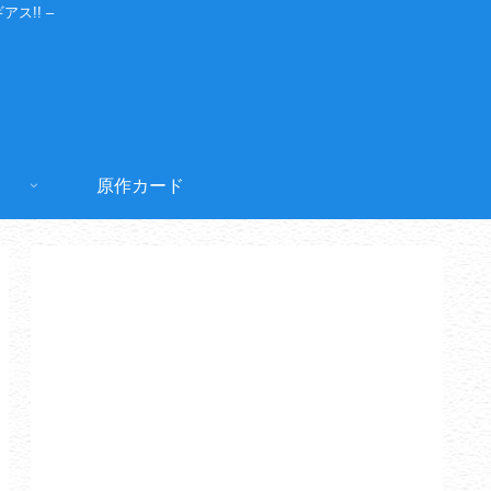
ス!! –
原作カード