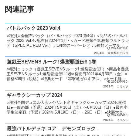
関連記事
バトルパック 2023 Vol.4
○種別大会配布パック（バトルパック 2023 第4弾）○商品名バトルパ
ック 2023 Vol.4○配布日2024年1月～○カード種類全10種類ウルトラレ
ア（SPECIAL RED Ver.）：1種類スーパーレア：5種類ノーマル：10
2024/01/01
種類○説...
2024年
大会配布パック
遊戯王SEVENS ルーク! 爆裂覇道伝!! 1巻
○種別コミック（遊戯王SEVENS ルーク! 爆裂覇道伝!!）○商品名遊戯
王SEVENS ルーク! 爆裂覇道伝!! 1巻○発売日2021年4月30日（金）○
価格506円（税込）○特典カード 「零撃竜ゼロギアス」○カード種類
2021/04/30
全1種類ウルトラレ...
2021年
コミック
ギャラクシーカップ 2024
○種別全国デュエル大会○イベント名ギャラクシーカップ 2024○開催
日●一般の部（予選）2024年5月18日（土）〜6月30日（日）●最強小
学生決定戦（予選）2024年5月19日（日）・26日（日）●決勝大会
2024/05/18
2024年8月3日（土）・4日（...
2024年
イベント
最強バトルデッキ ロア – デモンズロック –