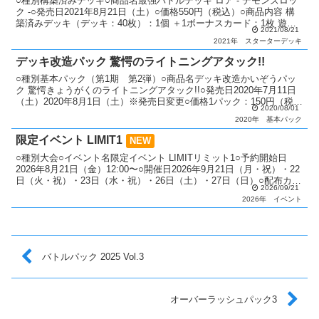
○種別構築済みデッキ○商品名最強バトルデッキ ロア - デモンズロッ
ク -○発売日2021年8月21日（土）○価格550円（税込）○商品内容 構
築済みデッキ（デッキ：40枚）：1個 ＋1ボーナスカード：1枚 遊び
2021/08/21
方ガイド：1枚○カード種類●...
2021年
スターターデッキ
デッキ改造パック 驚愕のライトニングアタック!!
○種別基本パック（第1期 第2弾）○商品名デッキ改造かいぞうパッ
ク 驚愕きょうがくのライトニングアタック!!○発売日2020年7月11日
（土）2020年8月1日（土）※発売日変更○価格1パック：150円（税
2020/08/01
抜）1ボックス：2,250円（税抜...
2020年
基本パック
限定イベント LIMIT1
NEW
○種別大会○イベント名限定イベント LIMITリミット1○予約開始日
2026年8月21日（金）12:00〜○開催日2026年9月21日（月・祝）・22
日（火・祝）・23日（水・祝）・26日（土）・27日（日）○配布カー
2026/09/21
ド 「真紅眼の黒竜」（...
2026年
イベント
バトルパック 2025 Vol.3
オーバーラッシュパック3