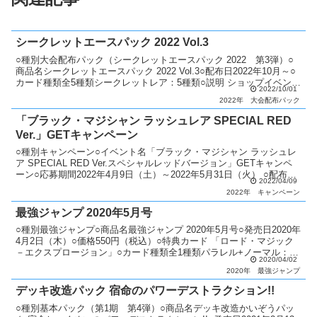
シークレットエースパック 2022 Vol.3
○種別大会配布パック（シークレットエースパック 2022 第3弾）○
商品名シークレットエースパック 2022 Vol.3○配布日2022年10月～○
カード種類全5種類シークレットレア：5種類○説明 ショップイベント
2022/10/01
優勝者と参加者1名に抽選で...
2022年
大会配布パック
「ブラック・マジシャン ラッシュレア SPECIAL RED
Ver.」GETキャンペーン
○種別キャンペーン○イベント名「ブラック・マジシャン ラッシュレ
ア SPECIAL RED Ver.スペシャルレッドバージョン」GETキャンペ
ーン○応募期間2022年4月9日（土）～2022年5月31日（火） ○配布カ
2022/04/09
ード「ブラック・マジシ...
2022年
キャンペーン
最強ジャンプ 2020年5月号
○種別最強ジャンプ○商品名最強ジャンプ 2020年5月号○発売日2020年
4月2日（木）○価格550円（税込）○特典カード 「ロード・マジック
－エクスプロージョン」○カード種類全1種類パラレル+ノーマル：1
2020/04/02
種類○カードリスト最強ジャンプ
2020年
最強ジャンプ
デッキ改造パック 宿命のパワーデストラクション!!
○種別基本パック（第1期 第4弾）○商品名デッキ改造かいぞうパッ