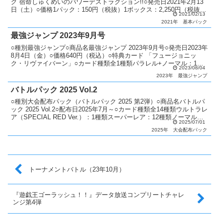
ク 宿命しゅくめいのパワーデストラクション!!○発売日2021年2月13
日（土）○価格1パック：150円（税抜）1ボックス：2,250円（税抜）
2021/02/13
○カード種類全61種類ラッシュレ...
2021年
基本パック
最強ジャンプ 2023年9月号
○種別最強ジャンプ○商品名最強ジャンプ 2023年9月号○発売日2023年
8月4日（金）○価格640円（税込）○特典カード 「フュージョニッ
ク・リヴァイバーン」○カード種類全1種類パラレル+ノーマル：1種
2023/08/04
類○カードリスト最強ジャンプ
2023年
最強ジャンプ
バトルパック 2025 Vol.2
○種別大会配布パック（バトルパック 2025 第2弾）○商品名バトルパ
ック 2025 Vol.2○配布日2025年7月～○カード種類全14種類ウルトラレ
ア（SPECIAL RED Ver.）：1種類スーパーレア：12種類ノーマル：8
2025/07/01
種類○説...
2025年
大会配布パック
トーナメントバトル（23年10月）
『遊戯王ゴーラッシュ！！』データ放送コンプリートチャレ
ンジ第4弾