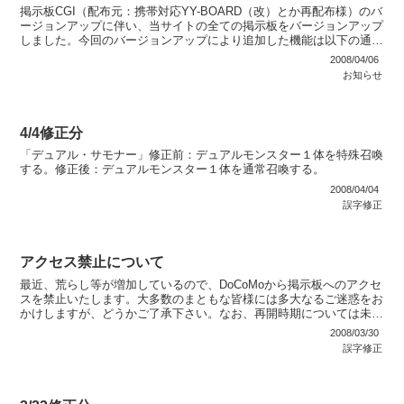
掲示板CGI（配布元：携帯対応YY-BOARD（改）とか再配布様）のバ
ージョンアップに伴い、当サイトの全ての掲示板をバージョンアップ
しました。今回のバージョンアップにより追加した機能は以下の通り
です。・返信時に投稿者が該当記事をトップへ移動...
2008/04/06
お知らせ
4/4修正分
「デュアル・サモナー」修正前：デュアルモンスター１体を特殊召喚
する。修正後：デュアルモンスター１体を通常召喚する。
2008/04/04
誤字修正
アクセス禁止について
最近、荒らし等が増加しているので、DoCoMoから掲示板へのアクセ
スを禁止いたします。大多数のまともな皆様には多大なるご迷惑をお
かけしますが、どうかご了承下さい。なお、再開時期については未定
となっています。3/31追記要望が多かったので一時...
2008/03/30
誤字修正