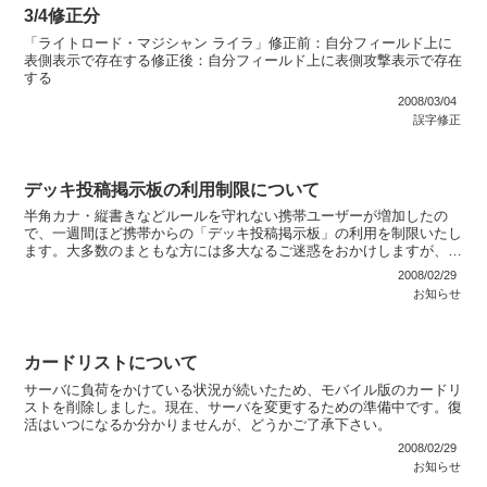
3/4修正分
「ライトロード・マジシャン ライラ」修正前：自分フィールド上に
表側表示で存在する修正後：自分フィールド上に表側攻撃表示で存在
する
2008/03/04
誤字修正
デッキ投稿掲示板の利用制限について
半角カナ・縦書きなどルールを守れない携帯ユーザーが増加したの
で、一週間ほど携帯からの「デッキ投稿掲示板」の利用を制限いたし
ます。大多数のまともな方には多大なるご迷惑をおかけしますが、ご
了承下さい。
2008/02/29
お知らせ
カードリストについて
サーバに負荷をかけている状況が続いたため、モバイル版のカードリ
ストを削除しました。現在、サーバを変更するための準備中です。復
活はいつになるか分かりませんが、どうかご了承下さい。
2008/02/29
お知らせ