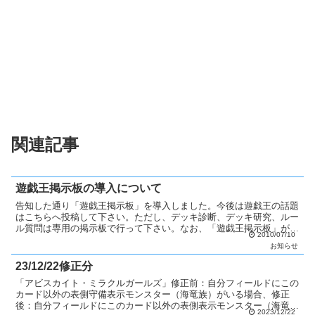
関連記事
遊戯王掲示板の導入について
告知した通り「遊戯王掲示板」を導入しました。今後は遊戯王の話題
はこちらへ投稿して下さい。ただし、デッキ診断、デッキ研究、ルー
ル質問は専用の掲示板で行って下さい。なお、「遊戯王掲示板」が問
2010/07/10
題なく運用できた場合、「カード考察掲示板」、「コンボ掲...
お知らせ
23/12/22修正分
「アビスカイト・ミラクルガールズ」修正前：自分フィールドにこの
カード以外の表側守備表示モンスター（海竜族）がいる場合、修正
後：自分フィールドにこのカード以外の表側表示モンスター（海竜
2023/12/22