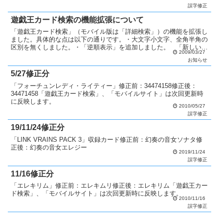
族）がいる場合、「伝導士アルケミカライザー・スイライ」修正...
誤字修正
遊戯王カード検索の機能拡張について
「遊戯王カード検索」（モバイル版は「詳細検索」）の機能を拡張し
ました。具体的な点は以下の通りです。・大文字小文字、全角半角の
区別を無くしました。・「逆順表示」を追加しました。 「新しい順
2009/03/27
に表示」を選択すると最新パックのカードから検索結果が表...
お知らせ
5/27修正分
「フォーチュンレディ・ライティー」修正前：34474158修正後：
34471458「遊戯王カード検索」、「モバイルサイト」は次回更新時
に反映します。
2010/05/27
誤字修正
19/11/24修正分
「LINK VRAINS PACK 3」収録カード修正前：幻奏の音女ソナタ修
正後：幻奏の音女エレジー
2019/11/24
誤字修正
11/16修正分
「エレキリム」修正前：エレキムリ修正後：エレキリム「遊戯王カー
ド検索」、「モバイルサイト」は次回更新時に反映します。
2010/11/16
誤字修正