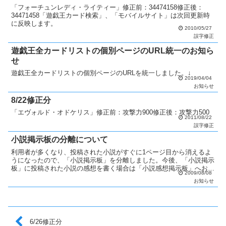
「フォーチュンレディ・ライティー」修正前：34474158修正後：
34471458「遊戯王カード検索」、「モバイルサイト」は次回更新時
に反映します。
2010/05/27
誤字修正
遊戯王全カードリストの個別ページのURL統一のお知ら
せ
遊戯王全カードリストの個別ページのURLを統一しました。↓
2019/04/04
お知らせ
8/22修正分
「エヴォルド・オドケリス」修正前：攻撃力900修正後：攻撃力500
2011/08/22
誤字修正
小説掲示板の分離について
利用者が多くなり、投稿された小説がすぐに1ページ目から消えるよ
うになったので、「小説掲示板」を分離しました。今後、「小説掲示
板」に投稿された小説の感想を書く場合は「小説感想掲示板」へお願
2009/08/08
いします。「小説集」についての扱いは今まで通りです。移...
お知らせ
6/26修正分