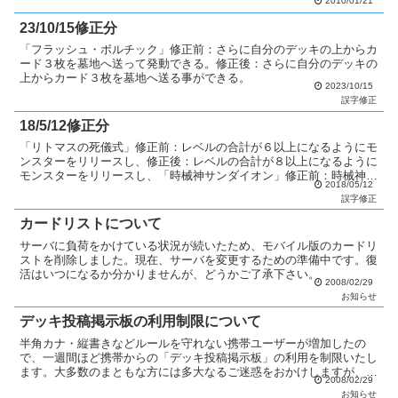
2010/01/21
23/10/15修正分
「フラッシュ・ボルチック」修正前：さらに自分のデッキの上からカ
ード３枚を墓地へ送って発動できる。修正後：さらに自分のデッキの
上からカード３枚を墓地へ送る事ができる。
2023/10/15
誤字修正
18/5/12修正分
「リトマスの死儀式」修正前：レベルの合計が６以上になるようにモ
ンスターをリリースし、修正後：レベルの合計が８以上になるように
モンスターをリリースし、「時械神サンダイオン」修正前：時械神サ
2018/05/12
イダイオン修正後：時械神サンダイオン
誤字修正
カードリストについて
サーバに負荷をかけている状況が続いたため、モバイル版のカードリ
ストを削除しました。現在、サーバを変更するための準備中です。復
活はいつになるか分かりませんが、どうかご了承下さい。
2008/02/29
お知らせ
デッキ投稿掲示板の利用制限について
半角カナ・縦書きなどルールを守れない携帯ユーザーが増加したの
で、一週間ほど携帯からの「デッキ投稿掲示板」の利用を制限いたし
ます。大多数のまともな方には多大なるご迷惑をおかけしますが、ご
2008/02/29
了承下さい。
お知らせ