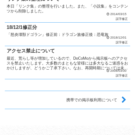
本日「リンク集」の整理を行いました。また、「小説集」をコンテン
ツから削除しました。
2014/03/15
誤字修正
18/12/1修正分
「怒炎壊獣ドゴラン」修正前：ドラゴン族修正後：恐竜族
2018/12/01
誤字修正
アクセス禁止について
最近、荒らし等が増加しているので、DoCoMoから掲示板へのアクセ
スを禁止いたします。大多数のまともな皆様には多大なるご迷惑をお
かけしますが、どうかご了承下さい。なお、再開時期については未定
2008/03/30
となっています。3/31追記要望が多かったので一時...
誤字修正
携帯での掲示板利用について