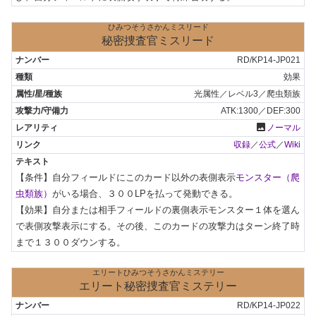
ひみつそうさかんミスリード
秘密捜査官ミスリード
RD/KP14-JP021
効果
光属性／レベル3／爬虫類族
ATK:1300／DEF:300
photo
ノーマル
収録
／
公式
／
Wiki
【条件】自分フィールドにこのカード以外の表側表示
モンスター（爬
虫類族）
がいる場合、３００LPを払って発動できる。

【効果】自分または相手フィールドの裏側表示モンスター１体を選ん
で表側攻撃表示にする。その後、このカードの攻撃力はターン終了時
まで１３００ダウンする。
エリートひみつそうさかんミステリー
エリート秘密捜査官ミステリー
RD/KP14-JP022