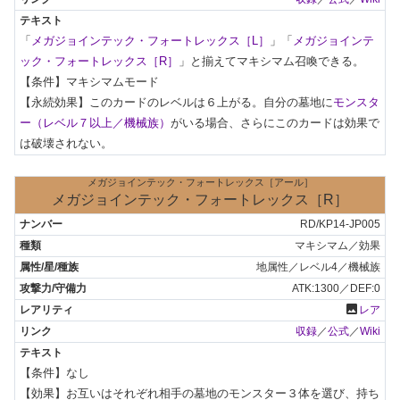
「
メガジョインテック・フォートレックス［L］
」「
メガジョインテ
ック・フォートレックス［R］
」と揃えてマキシマム召喚できる。

【条件】マキシマムモード

【永続効果】このカードのレベルは６上がる。自分の墓地に
モンスタ
ー（レベル７以上／機械族）
がいる場合、さらにこのカードは効果で
は破壊されない。
メガジョインテック・フォートレックス［アール］
メガジョインテック・フォートレックス［R］
RD/KP14-JP005
マキシマム／効果
地属性／レベル4／機械族
ATK:1300／DEF:0
photo
レア
収録
／
公式
／
Wiki
【条件】なし

【効果】お互いはそれぞれ相手の墓地のモンスター３体を選び、持ち