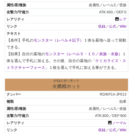
炎属性／レベル2／雷族
ATK:400／DEF:0
photo
レア
収録
／
公式
／
Wiki
【条件】手札の
モンスター（レベル４以下）
１体を墓地へ送って発動
できる。

【効果】自分の墓地の
モンスター（レベル５・１０／炎族
・
水族）
１
体を選んで手札に加える。その後、自分の墓地の「
ケミカライズ・ス
トラクチャーフォース
」１枚を選んで手札に加える事ができる。
かねんせいホット
火燃精ホット
RD/KP14-JP013
効果
炎属性／レベル3／炎族
ATK:800／DEF:900
photo
ノーマル
収録
／
公式
／
Wiki