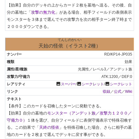
【効果】自分のデッキの上からカード２枚を墓地へ送る。その後、自
分の墓地に「
攻撃の無力化
」がある場合、相手フィールドの表側表示
モンスターを３体まで選んでその攻撃力を次の相手ターン終了時まで
２０００ダウンできる。
てんしのかいい
天始の怪依（イラスト2種）
RD/KP14-JP035
効果
光属性／レベル3／アンデット族
ATK:1200／DEF:0
photo
photo
photo
スーパー
/
シークレット
/
シークレット
収録
／
公式
／
Wiki
【条件】このカードを召喚したターンに発動できる。

【効果】自分の墓地の
モンスター（アンデット族／攻撃力１２００／
守備力０）
１体を選び、自分フィールドに表側守備表示で特殊召喚す
る。この効果で「
天終の怪依
」を特殊召喚した場合、さらに相手の墓
地のカードを２枚まで選んでデッキに戻す事ができる。