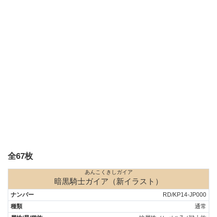
全67枚
あんこくきしガイア
暗黒騎士ガイア（新イラスト）
RD/KP14-JP000
通常