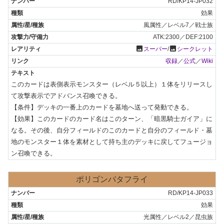
RD/KP14-JP032
効果
風属性／レベル7／戦士族
ATK:2300／DEF:2100
photo
photo
スーパー
/
シークレット
収録
／
公式
／
Wiki
このカードは表側表示モンスター（レベル５以上）１体をリリースし
て攻撃表示でアドバンス召喚できる。

【条件】デッキの一番上のカードを墓地へ送って発動できる。

【効果】このカードのカード名はこのターン、「暗黒騎士ガイア」に
なる。その後、自分フィールドのこのカードと自分のフィールド・墓
地のモンスター１体を素材として持ち主のデッキに戻してフュージョ
ン召喚できる。
ポリゴンバタフライ
RD/KP14-JP033
効果
光属性／レベル2／昆虫族