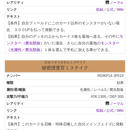
photo
ノーマル
収録
／
公式
／
Wiki
【条件】自分フィールドにこのカード以外のモンスターがいない場
合、３００LPを払って発動できる。

【効果】自分のデッキの上からカード３枚を墓地へ送る。その中に
モ
ンスター（爬虫類族）
がいた場合、さらに自分の墓地の
モンスター
（光属性／爬虫類族）
１体を選んで手札に加える事ができる。
ひみつそうさかんミステイク
秘密捜査官ミステイク
RD/KP14-JP019
効果
光属性／レベル3／爬虫類族
ATK:1300／DEF:300
photo
ノーマル
収録
／
公式
／
Wiki
【条件】このカードを召喚・特殊召喚した自分メインフェイズに発動