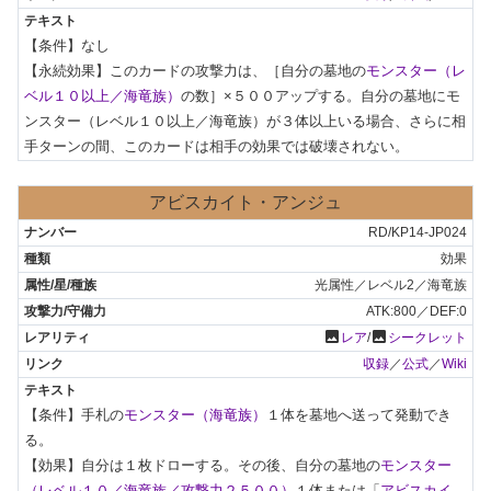
【条件】なし

【永続効果】このカードの攻撃力は、［自分の墓地の
モンスター（レ
ベル１０以上／海竜族）
の数］×５００アップする。自分の墓地にモ
ンスター（レベル１０以上／海竜族）が３体以上いる場合、さらに相
手ターンの間、このカードは相手の効果では破壊されない。
アビスカイト・アンジュ
RD/KP14-JP024
効果
光属性／レベル2／海竜族
ATK:800／DEF:0
photo
photo
レア
/
シークレット
収録
／
公式
／
Wiki
【条件】手札の
モンスター（海竜族）
１体を墓地へ送って発動でき
る。

【効果】自分は１枚ドローする。その後、自分の墓地の
モンスター
（レベル１０／海竜族／攻撃力２５００）
１体または「
アビスカイ