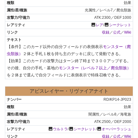
効果
光属性／レベル7／爬虫類族
ATK:2300／DEF:1000
photo
photo
レア
/
シークレット
収録
／
公式
／
Wiki
【条件】このカード以外の自分フィールドの表側表示
モンスター（爬
虫類族）
２体と手札１枚を持ち主のデッキに戻して発動できる。

【効果】このカードの攻撃力はターン終了時まで３００アップする。
その後、自分の手札・墓地の
モンスター（レベル７以上／爬虫類族）
を２体まで選んで自分フィールドに表側表示で特殊召喚できる。
アビスレイヤー・リヴァイアナイト
RD/KP14-JP023
効果
闇属性／レベル8／海竜族
ATK:2500／DEF:2000
photo
photo
photo
ウルトラ
/
シークレット
/
オーバーラッシュ
収録
／
公式
／
Wiki