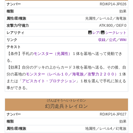
RD/KP14-JP026
効果
光属性／レベル2／海竜族
ATK:800／DEF:0
photo
photo
レア
/
シークレット
収録
／
公式
／
Wiki
【条件】手札の
モンスター（光属性）
１体を墓地へ送って発動でき
る。

【効果】自分のデッキの上からカード３枚を墓地へ送る。その後、自
分の墓地の
モンスター（レベル１０／海竜族／攻撃力２２００）
１体
または「
アビスカイト・プロテクション
」１枚を選んで手札に加える
事ができる。
げんばそうへいトレイロン
幻刃走兵トレイロン
RD/KP14-JP027
効果
地属性／レベル4／幻竜族