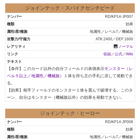
ジョインテック・スパイクセンチピード
RD/KP14-JP007
効果
地属性／レベル7／機械族
ATK:2400／DEF:1600
photo
ノーマル
収録
／
公式
／
Wiki
【条件】このカード以外の自分フィールドの表側表示
モンスター（レ
ベル５以上／地属性／機械族）
１体を持ち主の手札に戻して発動でき
る。

【効果】相手フィールドのモンスター１体を選んで破壊する。このタ
ーン、自分はモンスター（機械族以外）の効果を発動できない。
ジョインテック・ヒーロー
RD/KP14-JP008
効果
地属性／レベル7／機械族