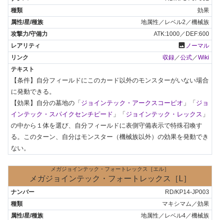
効果
地属性／レベル2／機械族
ATK:1000／DEF:600
photo
ノーマル
収録
／
公式
／
Wiki
【条件】自分フィールドにこのカード以外のモンスターがいない場合
に発動できる。

【効果】自分の墓地の「
ジョインテック・アークスコーピオ
」「
ジョ
インテック・スパイクセンチピード
」「
ジョインテック・レックス
」
の中から１体を選び、自分フィールドに表側守備表示で特殊召喚す
る。このターン、自分はモンスター（機械族以外）の効果を発動でき
ない。
メガジョインテック・フォートレックス［エル］
メガジョインテック・フォートレックス［L］
RD/KP14-JP003
マキシマム／効果
地属性／レベル4／機械族