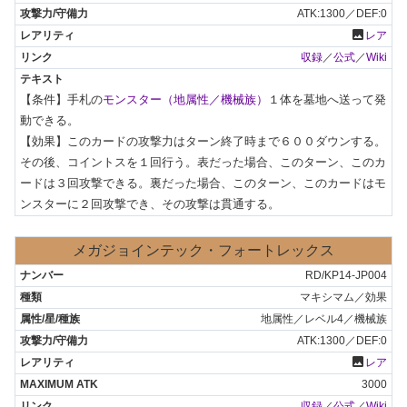
ATK:1300／DEF:0
photo
レア
収録
／
公式
／
Wiki
【条件】手札の
モンスター（地属性／機械族）
１体を墓地へ送って発
動できる。

【効果】このカードの攻撃力はターン終了時まで６００ダウンする。
その後、コイントスを１回行う。表だった場合、このターン、このカ
ードは３回攻撃できる。裏だった場合、このターン、このカードはモ
ンスターに２回攻撃でき、その攻撃は貫通する。
メガジョインテック・フォートレックス
RD/KP14-JP004
マキシマム／効果
地属性／レベル4／機械族
ATK:1300／DEF:0
photo
レア
3000
収録
／
公式
／
Wiki