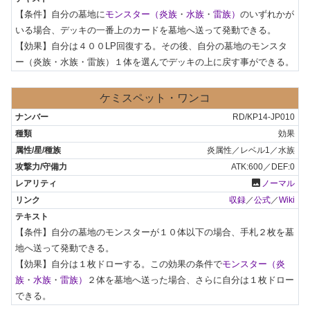
【条件】自分の墓地に
モンスター（炎族
・
水族
・
雷族）
のいずれかが
いる場合、デッキの一番上のカードを墓地へ送って発動できる。

【効果】自分は４００LP回復する。その後、自分の墓地のモンスタ
ー（炎族・水族・雷族）１体を選んでデッキの上に戻す事ができる。
ケミスペット・ワンコ
RD/KP14-JP010
効果
炎属性／レベル1／水族
ATK:600／DEF:0
photo
ノーマル
収録
／
公式
／
Wiki
【条件】自分の墓地のモンスターが１０体以下の場合、手札２枚を墓
地へ送って発動できる。

【効果】自分は１枚ドローする。この効果の条件で
モンスター（炎
族
・
水族
・
雷族）
２体を墓地へ送った場合、さらに自分は１枚ドロー
できる。