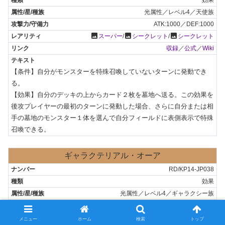
効果
光属性／レベル4／天使族
ATK:1000／DEF:1000
photo
photo
photo
スーパー
/
シークレット
/
シークレット
収録
／
公式
／
Wiki
【条件】自分がモンスターを特殊召喚していないターンに発動でき
る。

【効果】自分のデッキの上からカード２枚を墓地へ送る。この効果を
後攻プレイヤーの最初のターンに発動した場合、さらに自分または相
手の墓地のモンスター１体を選んで自分フィールドに表側表示で特殊
召喚できる。
ギャラクテリアル・オーア
RD/KP14-JP038
効果
光属性／レベル4／ギャラクシー族
ATK:1000／DEF:1300
photo
ノーマル
メニュー
ホーム
検索
トップ