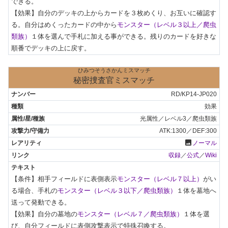
できる。

【効果】自分のデッキの上からカードを３枚めくり、お互いに確認す
る。自分はめくったカードの中から
モンスター（レベル３以上／爬虫
類族）
１体を選んで手札に加える事ができる。残りのカードを好きな
順番でデッキの上に戻す。
ひみつそうさかんミスマッチ
秘密捜査官ミスマッチ
RD/KP14-JP020
効果
光属性／レベル3／爬虫類族
ATK:1300／DEF:300
photo
ノーマル
収録
／
公式
／
Wiki
【条件】相手フィールドに表側表示
モンスター（レベル７以上）
がい
る場合、手札の
モンスター（レベル３以下／爬虫類族）
１体を墓地へ
送って発動できる。

【効果】自分の墓地の
モンスター（レベル７／爬虫類族）
１体を選
び、自分フィールドに表側攻撃表示で特殊召喚する。