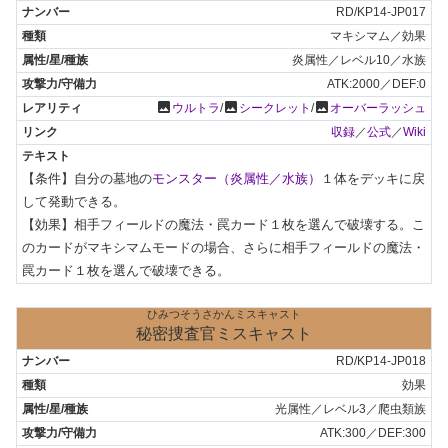
RD/KP14-JP017
マキシマム／効果
炎属性／レベル10／水族
ATK:2000／DEF:0
photo
photo
photo
ウルトラ
/
シークレット
/
オーバーラッシュ
収録
／
公式
／
Wiki
【条件】自分の墓地の
モンスター（炎属性／水族）
１体をデッキに戻
して発動できる。

【効果】相手フィールドの魔法・罠カード１枚を選んで破壊する。こ
のカードがマキシマムモードの場合、さらに相手フィールドの魔法・
罠カード１枚を選んで破壊できる。
ひみつそうさかんミスキャスト
秘密捜査官ミスキャスト
RD/KP14-JP018
効果
光属性／レベル3／爬虫類族
ATK:300／DEF:300