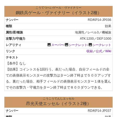
こうてつへいゲール・ヴァイナリー
鋼鉄兵ゲール・ヴァイナリー（イラスト2種）
RD/KP14-JP036
効果
地属性／レベル3／機械族
ATK:1200／DEF:1000
photo
photo
photo
スーパー
/
シークレット
/
シークレット
収録
／
公式
／
Wiki
【条件】なし

【効果】コイントスを1回行う。表だった場合、自分フィールドの全
ての表側表示モンスターの攻撃力はターン終了時まで５００アップす
る。裏だった場合、相手フィールドの表側表示モンスター１体を選ん
でその攻撃力・守備力をターン終了時まで８００ダウンできる。
こうこうてんしエッセル
昂光天使エッセル（イラスト2種）
RD/KP14-JP037