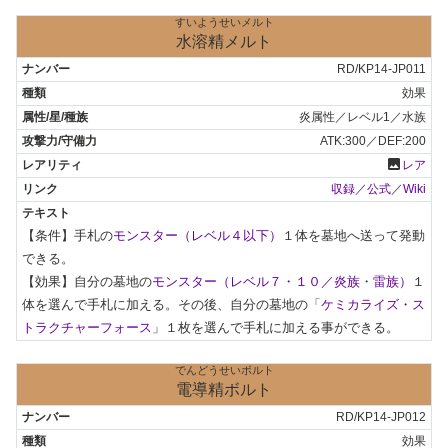
すいようせいメルト
水溶精メルト
RD/KP14-JP011
効果
炎属性／レベル1／水族
ATK:300／DEF:200
photo
レア
収録
／
公式
／
Wiki
【条件】手札の
モンスター（レベル４以下）
１体を墓地へ送って発動
できる。

【効果】自分の墓地の
モンスター（レベル７・１０／炎族
・
雷族）
１
体を選んで手札に加える。その後、自分の墓地の「
ケミカライズ・ス
トラクチャーフォース
」１枚を選んで手札に加える事ができる。
でんどうせいボルト
電導精ボルト
RD/KP14-JP012
効果