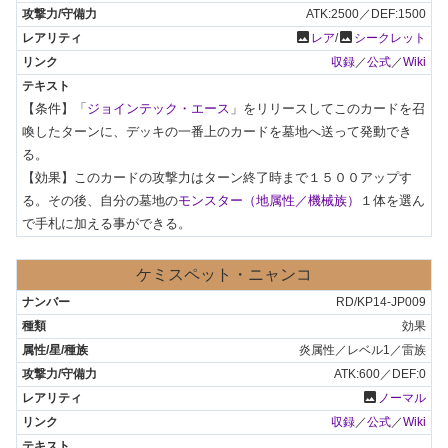
ATK:2500／DEF:1500
photo
photo
レア
/
シークレット
収録
／
公式
／
Wiki
【条件】「
ジョインテック・エース
」をリリースしてこのカードを召
喚したターンに、デッキの一番上のカードを墓地へ送って発動でき
る。

【効果】このカードの攻撃力はターン終了時まで１５００アップす
る。その後、自分の墓地の
モンスター（地属性／機械族）
１体を選ん
で手札に加える事ができる。
ケミスペット・ニャンコ
RD/KP14-JP009
効果
炎属性／レベル1／雷族
ATK:600／DEF:0
photo
ノーマル
収録
／
公式
／
Wiki