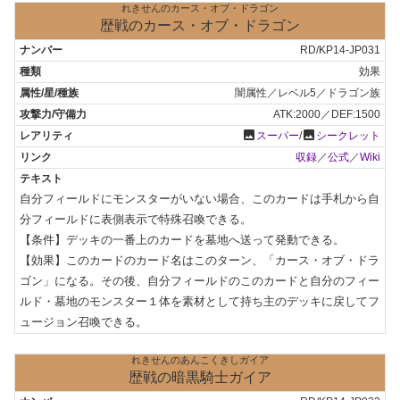
れきせんのカース・オブ・ドラゴン
歴戦のカース・オブ・ドラゴン
RD/KP14-JP031
効果
闇属性／レベル5／ドラゴン族
ATK:2000／DEF:1500
photo
photo
スーパー
/
シークレット
収録
／
公式
／
Wiki
自分フィールドにモンスターがいない場合、このカードは手札から自
分フィールドに表側表示で特殊召喚できる。

【条件】デッキの一番上のカードを墓地へ送って発動できる。

【効果】このカードのカード名はこのターン、「カース・オブ・ドラ
ゴン」になる。その後、自分フィールドのこのカードと自分のフィー
ルド・墓地のモンスター１体を素材として持ち主のデッキに戻してフ
ュージョン召喚できる。
れきせんのあんこくきしガイア
歴戦の暗黒騎士ガイア