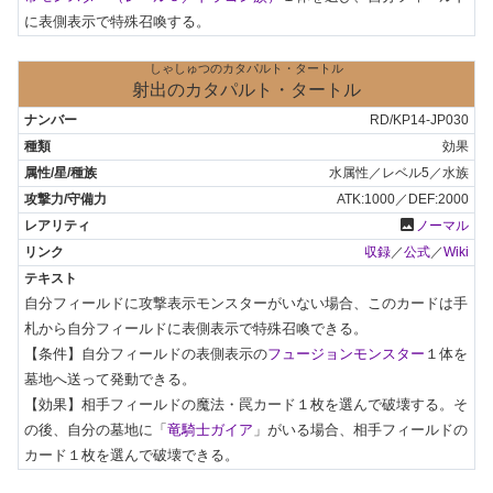
に表側表示で特殊召喚する。
しゃしゅつのカタパルト・タートル
射出のカタパルト・タートル
RD/KP14-JP030
効果
水属性／レベル5／水族
ATK:1000／DEF:2000
photo
ノーマル
収録
／
公式
／
Wiki
自分フィールドに攻撃表示モンスターがいない場合、このカードは手
札から自分フィールドに表側表示で特殊召喚できる。

【条件】自分フィールドの表側表示の
フュージョンモンスター
１体を
墓地へ送って発動できる。

【効果】相手フィールドの魔法・罠カード１枚を選んで破壊する。そ
の後、自分の墓地に「
竜騎士ガイア
」がいる場合、相手フィールドの
カード１枚を選んで破壊できる。