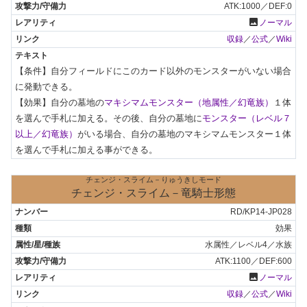
ATK:1000／DEF:0
photo
ノーマル
収録
／
公式
／
Wiki
【条件】自分フィールドにこのカード以外のモンスターがいない場合
に発動できる。

【効果】自分の墓地の
マキシマムモンスター（地属性／幻竜族）
１体
を選んで手札に加える。その後、自分の墓地に
モンスター（レベル７
以上／幻竜族）
がいる場合、自分の墓地のマキシマムモンスター１体
を選んで手札に加える事ができる。
チェンジ・スライム－りゅうきしモード
チェンジ・スライム－竜騎士形態
RD/KP14-JP028
効果
水属性／レベル4／水族
ATK:1100／DEF:600
photo
ノーマル
収録
／
公式
／
Wiki