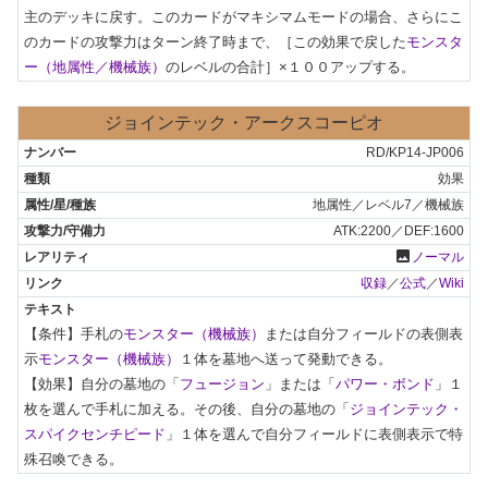
主のデッキに戻す。このカードがマキシマムモードの場合、さらにこ
のカードの攻撃力はターン終了時まで、［この効果で戻した
モンスタ
ー（地属性／機械族）
のレベルの合計］×１００アップする。
ジョインテック・アークスコーピオ
RD/KP14-JP006
効果
地属性／レベル7／機械族
ATK:2200／DEF:1600
photo
ノーマル
収録
／
公式
／
Wiki
【条件】手札の
モンスター（機械族）
または自分フィールドの表側表
示
モンスター（機械族）
１体を墓地へ送って発動できる。

【効果】自分の墓地の「
フュージョン
」または「
パワー・ボンド
」１
枚を選んで手札に加える。その後、自分の墓地の「
ジョインテック・
スパイクセンチピード
」１体を選んで自分フィールドに表側表示で特
殊召喚できる。