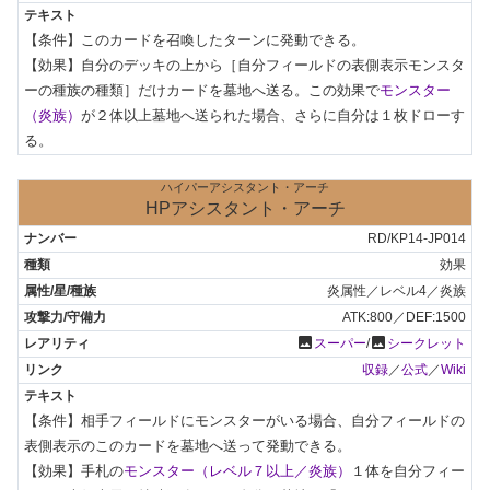
【条件】このカードを召喚したターンに発動できる。

【効果】自分のデッキの上から［自分フィールドの表側表示モンスタ
ーの種族の種類］だけカードを墓地へ送る。この効果で
モンスター
（炎族）
が２体以上墓地へ送られた場合、さらに自分は１枚ドローす
る。
ハイパーアシスタント・アーチ
HPアシスタント・アーチ
RD/KP14-JP014
効果
炎属性／レベル4／炎族
ATK:800／DEF:1500
photo
photo
スーパー
/
シークレット
収録
／
公式
／
Wiki
【条件】相手フィールドにモンスターがいる場合、自分フィールドの
表側表示のこのカードを墓地へ送って発動できる。

【効果】手札の
モンスター（レベル７以上／炎族）
１体を自分フィー