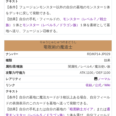
【条件】フュージョンモンスター以外の自分の墓地のモンスター１体
をデッキに戻して発動できる。

【効果】自分の手札・フィールドの、
モンスター（レベル７／戦士
族）
１体と
モンスター（レベル５／ドラゴン族）
１体を素材として墓
地へ送り、フュージョン召喚する。
りゅうじゅじゅつのまどうし
竜呪術の魔道士
RD/KP14-JP029
効果
闇属性／レベル4／魔法使い族
ATK:1100／DEF:1100
photo
ノーマル
収録
／
公式
／
Wiki
【条件】自分の墓地に魔法カードが３枚以上ある場合、自分フィール
ドの表側表示のこのカードを墓地へ送って発動できる。

【効果】自分の手札または自分の墓地の「
暗黒騎士ガイア
」または
通
常モンスター（レベル５／ドラゴン族）
１体を選び、自分フィールド