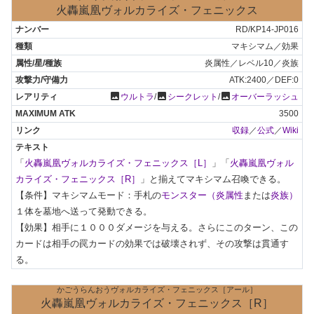
火轟嵐凰ヴォルカライズ・フェニックス
RD/KP14-JP016
マキシマム／効果
炎属性／レベル10／炎族
ATK:2400／DEF:0
photo
photo
photo
ウルトラ
/
シークレット
/
オーバーラッシュ
3500
収録
／
公式
／
Wiki
「
火轟嵐凰ヴォルカライズ・フェニックス［L］
」「
火轟嵐凰ヴォル
カライズ・フェニックス［R］
」と揃えてマキシマム召喚できる。

【条件】マキシマムモード：手札の
モンスター（炎属性
または
炎族）
１体を墓地へ送って発動できる。

【効果】相手に１０００ダメージを与える。さらにこのターン、この
カードは相手の罠カードの効果では破壊されず、その攻撃は貫通す
る。
かごうらんおうヴォルカライズ・フェニックス［アール］
火轟嵐凰ヴォルカライズ・フェニックス［R］