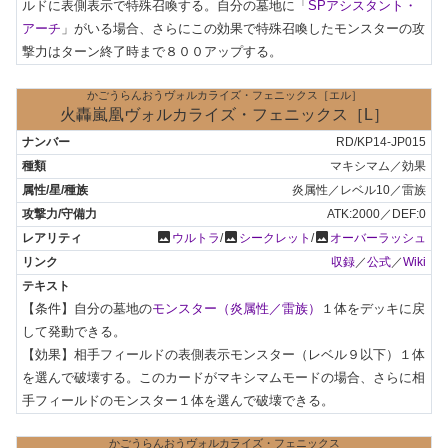
ルドに表側表示で特殊召喚する。自分の墓地に「
SPアシスタント・
アーチ
」がいる場合、さらにこの効果で特殊召喚したモンスターの攻
撃力はターン終了時まで８００アップする。
かごうらんおうヴォルカライズ・フェニックス［エル］
火轟嵐凰ヴォルカライズ・フェニックス［L］
RD/KP14-JP015
マキシマム／効果
炎属性／レベル10／雷族
ATK:2000／DEF:0
photo
photo
photo
ウルトラ
/
シークレット
/
オーバーラッシュ
収録
／
公式
／
Wiki
【条件】自分の墓地の
モンスター（炎属性／雷族）
１体をデッキに戻
して発動できる。

【効果】相手フィールドの表側表示モンスター（レベル９以下）１体
を選んで破壊する。このカードがマキシマムモードの場合、さらに相
手フィールドのモンスター１体を選んで破壊できる。
かごうらんおうヴォルカライズ・フェニックス