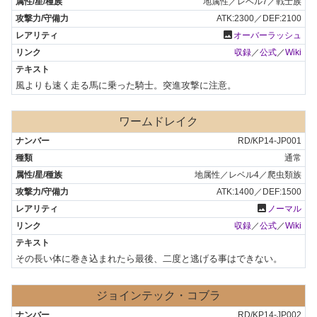
地属性／レベル7／戦士族
ATK:2300／DEF:2100
photo
オーバーラッシュ
収録
／
公式
／
Wiki
風よりも速く走る馬に乗った騎士。突進攻撃に注意。
ワームドレイク
RD/KP14-JP001
通常
地属性／レベル4／爬虫類族
ATK:1400／DEF:1500
photo
ノーマル
収録
／
公式
／
Wiki
その長い体に巻き込まれたら最後、二度と逃げる事はできない。
ジョインテック・コブラ
RD/KP14-JP002