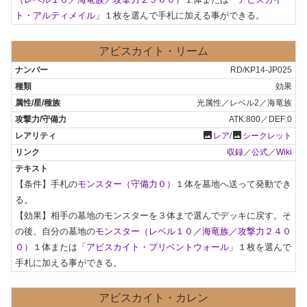
ト・アルティメイル
」１枚を選んで手札に加える事ができる。
アビスカイト・リーム
RD/KP14-JP025
効果
光属性／レベル2／海竜族
ATK:800／DEF:0
photo
photo
レア
/
シークレット
収録
／
公式
／
Wiki
【条件】手札の
モンスター（守備力０）
１体を墓地へ送って発動でき
る。

【効果】相手の墓地のモンスターを３体まで選んでデッキに戻す。そ
の後、自分の墓地の
モンスター（レベル１０／海竜族／攻撃力２４０
０）
１体または「
アビスカイト・プリベントウォール
」１枚を選んで
手札に加える事ができる。
アビスカイト・カレン