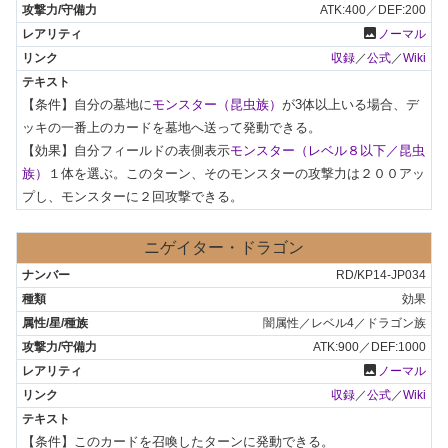
ATK:400／DEF:200
photo
ノーマル
収録
／
公式
／
Wiki
【条件】自分の墓地に
モンスター（昆虫族）
が3体以上いる場合、デ
ッキの一番上のカードを墓地へ送って発動できる。

【効果】自分フィールドの表側表示
モンスター（レベル８以下／昆虫
族）
１体を選ぶ。このターン、そのモンスターの攻撃力は２００アッ
プし、モンスターに２回攻撃できる。
ニゲイター・ドラゴン
RD/KP14-JP034
効果
闇属性／レベル4／ドラゴン族
ATK:900／DEF:1000
photo
ノーマル
収録
／
公式
／
Wiki
【条件】このカードを召喚したターンに発動できる。
