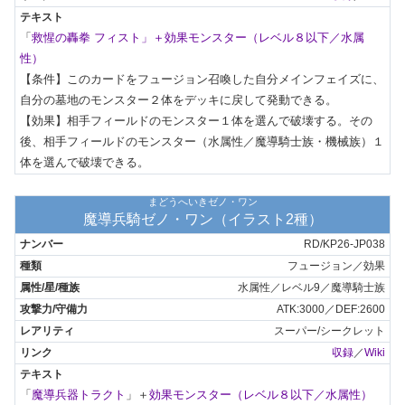
「
救惺の轟拳 フィスト」＋
効果モンスター（レベル８以下／水属
性）
【条件】このカードをフュージョン召喚した自分メインフェイズに、
自分の墓地のモンスター２体をデッキに戻して発動できる。

【効果】相手フィールドのモンスター１体を選んで破壊する。その
後、相手フィールドのモンスター（水属性／魔導騎士族・機械族）１
体を選んで破壊できる。
まどうへいきゼノ・ワン
魔導兵騎ゼノ・ワン（イラスト2種）
RD/KP26-JP038
フュージョン／効果
水属性／レベル9／魔導騎士族
ATK:3000／DEF:2600
スーパー/シークレット
収録
／
Wiki
「
魔導兵器トラクト
」＋
効果モンスター（レベル８以下／水属性）