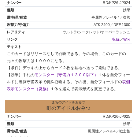
RD/KP26-JP024
効果
炎属性／レベル7／炎族
ATK:2400／DEF:1300
ウルトラ/シークレット/オーバーラッシュ
収録
／
Wiki
このカードはリリースなしで召喚できる。その場合、このカードの
元々の攻撃力は１０００になる。

【条件】デッキの上からカード２枚を墓地へ送って発動できる。

【効果】手札の
モンスター（守備力１３００以下）
１体を自分フィー
ルドに裏側守備表示で特殊召喚する。その後、自分フィールドの
表側
表示モンスター（炎族）
１体を選んで表示形式を変更できる。
まちのアイドルおみつ
町のアイドルおみつ
RD/KP26-JP025
効果
風属性／レベル4／戦士族