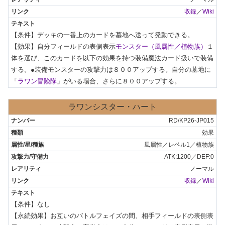
収録
／
Wiki
【条件】デッキの一番上のカードを墓地へ送って発動できる。

【効果】自分フィールドの表側表示
モンスター（風属性／植物族）
１
体を選び、このカードを以下の効果を持つ装備魔法カード扱いで装備
する。●装備モンスターの攻撃力は８００アップする。自分の墓地に
「
ラワン冒険隊
」がいる場合、さらに８００アップする。
ラワンシスター・ハート
RD/KP26-JP015
効果
風属性／レベル1／植物族
ATK:1200／DEF:0
ノーマル
収録
／
Wiki
【条件】なし

【永続効果】お互いのバトルフェイズの間、相手フィールドの表側表