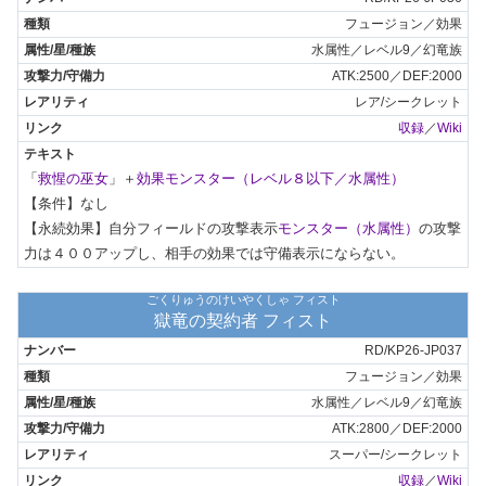
フュージョン／効果
水属性／レベル9／幻竜族
ATK:2500／DEF:2000
レア/シークレット
収録
／
Wiki
「
救惺の巫女
」＋
効果モンスター（レベル８以下／水属性）
【条件】なし

【永続効果】自分フィールドの攻撃表示
モンスター（水属性）
の攻撃
力は４００アップし、相手の効果では守備表示にならない。
ごくりゅうのけいやくしゃ フィスト
獄竜の契約者 フィスト
RD/KP26-JP037
フュージョン／効果
水属性／レベル9／幻竜族
ATK:2800／DEF:2000
スーパー/シークレット
収録
／
Wiki