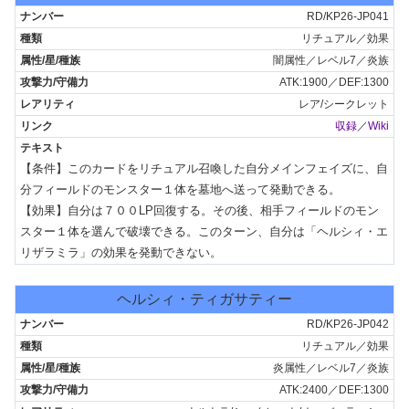
RD/KP26-JP041
リチュアル／効果
闇属性／レベル7／炎族
ATK:1900／DEF:1300
レア/シークレット
収録
／
Wiki
【条件】このカードをリチュアル召喚した自分メインフェイズに、自
分フィールドのモンスター１体を墓地へ送って発動できる。

【効果】自分は７００LP回復する。その後、相手フィールドのモン
スター１体を選んで破壊できる。このターン、自分は「ヘルシィ・エ
リザラミラ」の効果を発動できない。
ヘルシィ・ティガサティー
RD/KP26-JP042
リチュアル／効果
炎属性／レベル7／炎族
ATK:2400／DEF:1300