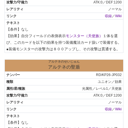
ATK:0／DEF:1200
ノーマル
収録
／
Wiki
【条件】なし

【効果】自分フィールドの表側表示
モンスター（天使族）
１体を選
び、このカードを以下の効果を持つ装備魔法カード扱いで装備する。
●装備モンスターの攻撃力は８００アップし、その攻撃は貫通する。
アルテネのせいじゅん
アルテネの聖盾
RD/KP26-JP032
ユニオン／効果
光属性／レベル1／天使族
ATK:0／DEF:1200
ノーマル
収録
／
Wiki
【条件】なし
