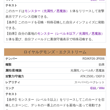
このカードは
モンスター（光属性／悪魔族）
１体をリリースして攻撃
表示でアドバンス召喚できる。

【条件】このカードを召喚・特殊召喚した自分メインフェイズに発動
できる。

【効果】自分の墓地の
モンスター（レベル８以下／光属性／悪魔族）
１体を選び、自分フィールドに裏側守備表示で特殊召喚する。
ロイヤルデモンズ・エクストリーム
RD/KP26-JP006
効果
光属性／レベル8／悪魔族
ATK:2500／DEF:0
スーパー/シークレット
収録
／
Wiki
【条件】モンスター（レベル５以上）をリリースしてこのカードを召
喚したターンに、デッキの一番上のカードを墓地へ送って発動でき