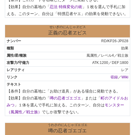
【効果】自分の墓地の「
忍法 特殊変化の術
」１枚を選んで手札に加
える。このターン、自分は「特捜忍者ヤエ」の効果を発動できない。
せいぎのにんじゃヱビス
正義の忍者ヱビス
RD/KP26-JP028
効果
風属性／レベル4／戦士族
ATK:1200／DEF:1800
レア
収録
／
Wiki
【条件】自分の墓地に「お助け道具」がある場合に発動できる。

【効果】自分の墓地の「
噂の忍者ゴエゴエ
」または「
町のアイドルお
みつ
」１体を選んで手札に加える。このターン、自分は
モンスター
（風属性／戦士族）
でしか攻撃できない。
うわさのにんじゃゴエゴエ
噂の忍者ゴエゴエ