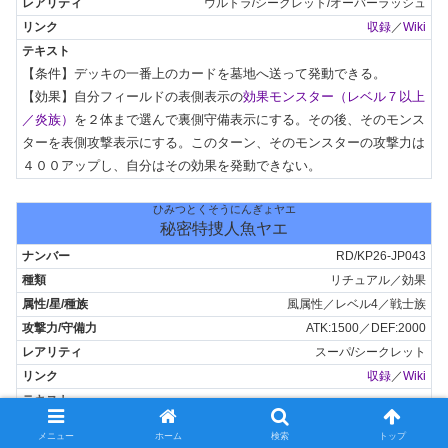
ウルトラ/シークレット/オーバーラッシュ
収録
／
Wiki
【条件】デッキの一番上のカードを墓地へ送って発動できる。

【効果】自分フィールドの表側表示の
効果モンスター（レベル７以上
／炎族）
を２体まで選んで裏側守備表示にする。その後、そのモンス
ターを表側攻撃表示にする。このターン、そのモンスターの攻撃力は
４００アップし、自分はその効果を発動できない。
ひみつとくそうにんぎょヤエ
秘密特捜人魚ヤエ
RD/KP26-JP043
リチュアル／効果
風属性／レベル4／戦士族
ATK:1500／DEF:2000
スーパ/シークレット
収録
／
Wiki
【条件】このカードをリチュアル召喚した自分メインフェイズに発動
メニュー
ホーム
検索
トップ
できる。
