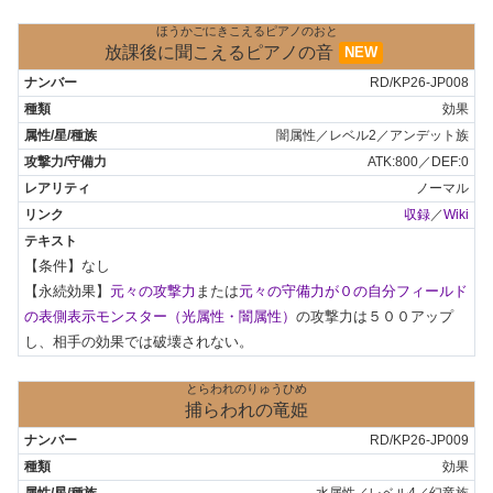
ほうかごにきこえるピアノのおと
放課後に聞こえるピアノの音
NEW
RD/KP26-JP008
効果
闇属性／レベル2／アンデット族
ATK:800／DEF:0
ノーマル
収録
／
Wiki
【条件】なし

【永続効果】
元々の攻撃力
または
元々の守備力が０の自分フィールド
の表側表示モンスター（光属性・闇属性）
の攻撃力は５００アップ
し、相手の効果では破壊されない。
とらわれのりゅうひめ
捕らわれの竜姫
RD/KP26-JP009
効果
水属性／レベル4／幻竜族