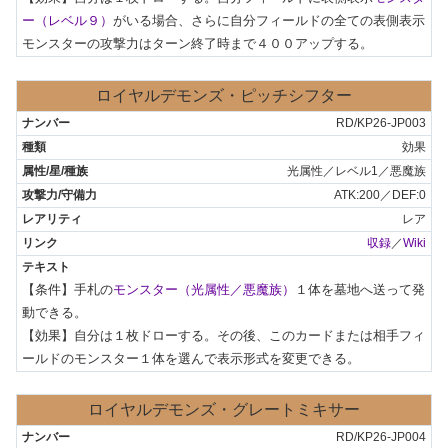
ー（レベル９）
がいる場合、さらに自分フィールドの全ての表側表示
モンスターの攻撃力はターン終了時まで４００アップする。
ロイヤルデモンズ・ピッチシフター
RD/KP26-JP003
効果
光属性／レベル1／悪魔族
ATK:200／DEF:0
レア
収録
／
Wiki
【条件】手札の
モンスター（光属性／悪魔族）
１体を墓地へ送って発
動できる。

【効果】自分は１枚ドローする。その後、このカードまたは相手フィ
ールドのモンスター１体を選んで表示形式を変更できる。
ロイヤルデモンズ・グレートミキサー
RD/KP26-JP004