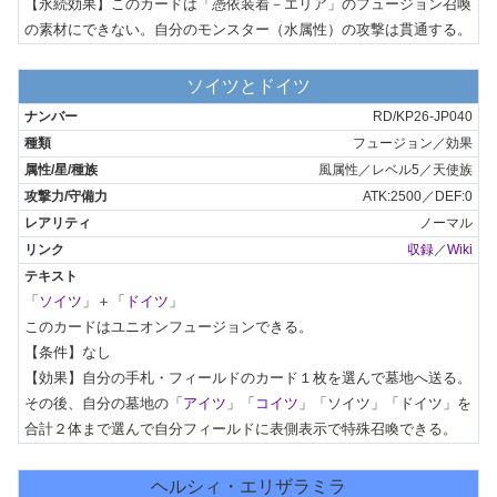
【永続効果】このカードは「憑依装着－エリア」のフュージョン召喚
の素材にできない。自分のモンスター（水属性）の攻撃は貫通する。
ソイツとドイツ
RD/KP26-JP040
フュージョン／効果
風属性／レベル5／天使族
ATK:2500／DEF:0
ノーマル
収録
／
Wiki
「
ソイツ
」＋「
ドイツ
」

このカードはユニオンフュージョンできる。

【条件】なし

【効果】自分の手札・フィールドのカード１枚を選んで墓地へ送る。
その後、自分の墓地の「
アイツ
」「
コイツ
」「ソイツ」「ドイツ」を
合計２体まで選んで自分フィールドに表側表示で特殊召喚できる。
ヘルシィ・エリザラミラ