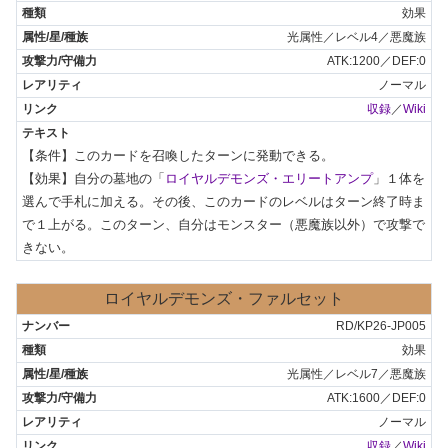
効果
光属性／レベル4／悪魔族
ATK:1200／DEF:0
ノーマル
収録
／
Wiki
【条件】このカードを召喚したターンに発動できる。

【効果】自分の墓地の「
ロイヤルデモンズ・エリートアンプ
」１体を
選んで手札に加える。その後、このカードのレベルはターン終了時ま
で１上がる。このターン、自分はモンスター（悪魔族以外）で攻撃で
きない。
ロイヤルデモンズ・ファルセット
RD/KP26-JP005
効果
光属性／レベル7／悪魔族
ATK:1600／DEF:0
ノーマル
収録
／
Wiki