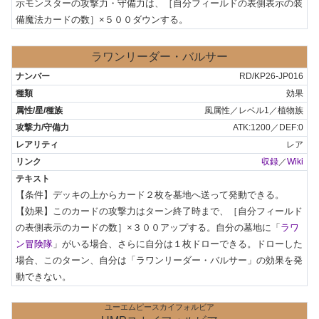
示モンスターの攻撃力・守備力は、［自分フィールドの表側表示の装
備魔法カードの数］×５００ダウンする。
ラワンリーダー・バルサー
RD/KP26-JP016
効果
風属性／レベル1／植物族
ATK:1200／DEF:0
レア
収録
／
Wiki
【条件】デッキの上からカード２枚を墓地へ送って発動できる。

【効果】このカードの攻撃力はターン終了時まで、［自分フィールド
の表側表示のカードの数］×３００アップする。自分の墓地に「
ラワ
ン冒険隊
」がいる場合、さらに自分は１枚ドローできる。ドローした
場合、このターン、自分は「ラワンリーダー・バルサー」の効果を発
動できない。
ユーエムピースカイフォルビア