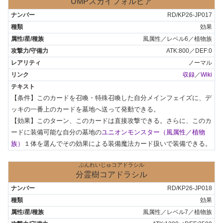
UMPスカイフォルビア
RD/KP26-JP017
効果
風属性／レベル6／植物族
ATK:800／DEF:0
ノーマル
収録
／
Wiki
【条件】このカードを召喚・特殊召喚した自分メインフェイズに、デ
ッキの一番上のカードを墓地へ送って発動できる。

【効果】このターン、このカードは直接攻撃できる。さらに、このカ
ードに装備可能な自分の墓地の
ユニオンモンスター（風属性／植物
族）
１体を選んでその効果による装備魔法カード扱いで装備できる。
ぶんれいじゅコアドラシル
分霊樹コアドラシル
RD/KP26-JP018
効果
風属性／レベル7／植物族