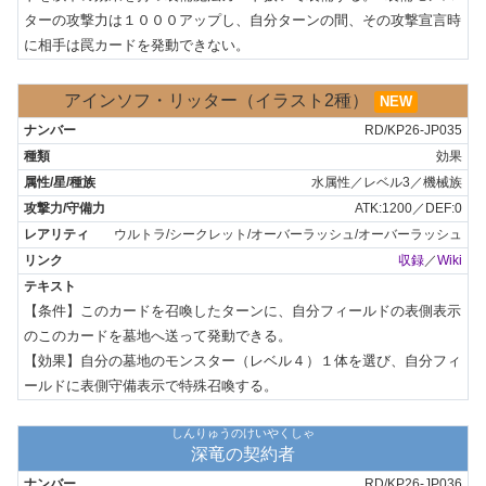
ターの攻撃力は１０００アップし、自分ターンの間、その攻撃宣言時
に相手は罠カードを発動できない。
アインソフ・リッター（イラスト2種）
NEW
RD/KP26-JP035
効果
水属性／レベル3／機械族
ATK:1200／DEF:0
ウルトラ/シークレット/オーバーラッシュ/オーバーラッシュ
収録
／
Wiki
【条件】このカードを召喚したターンに、自分フィールドの表側表示
のこのカードを墓地へ送って発動できる。

【効果】自分の墓地のモンスター（レベル４）１体を選び、自分フィ
ールドに表側守備表示で特殊召喚する。
しんりゅうのけいやくしゃ
深竜の契約者
RD/KP26-JP036