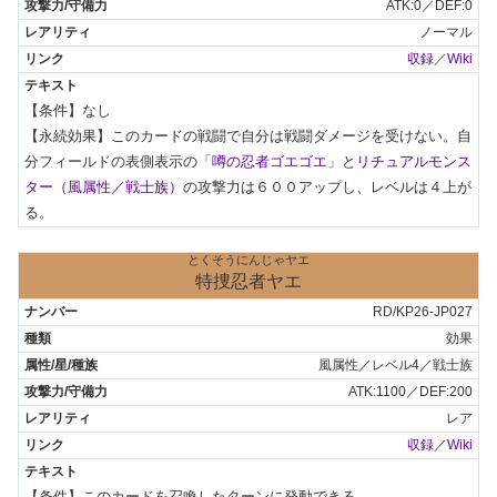
ATK:0／DEF:0
ノーマル
収録
／
Wiki
【条件】なし

【永続効果】このカードの戦闘で自分は戦闘ダメージを受けない。自
分フィールドの表側表示の「
噂の忍者ゴエゴエ
」と
リチュアルモンス
ター（風属性／戦士族）
の攻撃力は６００アップし、レベルは４上が
る。
とくそうにんじゃヤエ
特捜忍者ヤエ
RD/KP26-JP027
効果
風属性／レベル4／戦士族
ATK:1100／DEF:200
レア
収録
／
Wiki
【条件】このカードを召喚したターンに発動できる。
