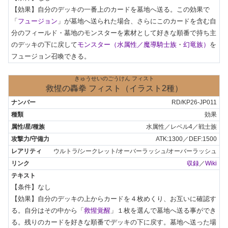
【効果】自分のデッキの一番上のカードを墓地へ送る。この効果で
「
フュージョン
」が墓地へ送られた場合、さらにこのカードを含む自
分のフィールド・墓地のモンスターを素材として好きな順番で持ち主
のデッキの下に戻して
モンスター（水属性／魔導騎士族
・
幻竜族）
を
フュージョン召喚できる。
きゅうせいのごうけん フィスト
救惺の轟拳 フィスト（イラスト2種）
RD/KP26-JP011
効果
水属性／レベル4／戦士族
ATK:1300／DEF:1500
ウルトラ/シークレット/オーバーラッシュ/オーバーラッシュ
収録
／
Wiki
【条件】なし

【効果】自分のデッキの上からカードを４枚めくり、お互いに確認す
る。自分はその中から「
救惺覚醒
」１枚を選んで墓地へ送る事ができ
る。残りのカードを好きな順番でデッキの下に戻す。墓地へ送った場