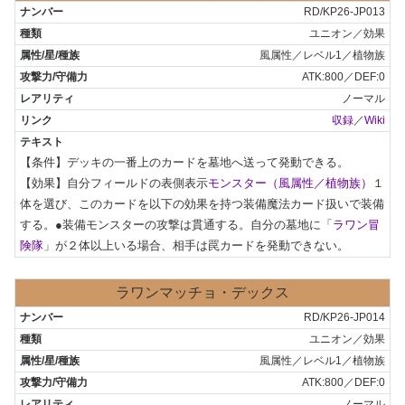
RD/KP26-JP013
ユニオン／効果
風属性／レベル1／植物族
ATK:800／DEF:0
ノーマル
収録
／
Wiki
【条件】デッキの一番上のカードを墓地へ送って発動できる。

【効果】自分フィールドの表側表示
モンスター（風属性／植物族）
１
体を選び、このカードを以下の効果を持つ装備魔法カード扱いで装備
する。●装備モンスターの攻撃は貫通する。自分の墓地に「
ラワン冒
険隊
」が２体以上いる場合、相手は罠カードを発動できない。
ラワンマッチョ・デックス
RD/KP26-JP014
ユニオン／効果
風属性／レベル1／植物族
ATK:800／DEF:0
ノーマル