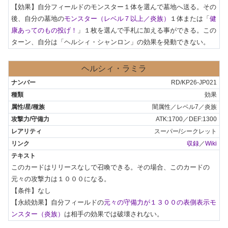
【効果】自分フィールドのモンスター１体を選んで墓地へ送る。その
後、自分の墓地の
モンスター（レベル７以上／炎族）
１体または「
健
康あってのもの投げ！
」１枚を選んで手札に加える事ができる。この
ターン、自分は「ヘルシィ・シャンロン」の効果を発動できない。
ヘルシィ・ラミラ
RD/KP26-JP021
効果
闇属性／レベル7／炎族
ATK:1700／DEF:1300
スーパー/シークレット
収録
／
Wiki
このカードはリリースなしで召喚できる。その場合、このカードの
元々の攻撃力は１０００になる。

【条件】なし

【永続効果】自分フィールドの
元々の守備力が１３００の表側表示モ
ンスター（炎族）
は相手の効果では破壊されない。