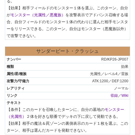
る。

【効果】相手フィールドのモンスター１体を選ぶ。このターン、自分
が
モンスター（光属性／悪魔族）
を攻撃表示でアドバンス召喚する場
合、自分フィールドのモンスター１体の代わりに選んだ相手モンスタ
ーをリリースできる。このターン、自分はモンスター（悪魔族以外）
で攻撃できない。
サンダービート・クラッシュ
RD/KP26-JP007
効果
光属性／レベル4／雷族
ATK:1200／DEF:1200
ノーマル
収録
／
Wiki
【条件】このカードを召喚したターンに、自分の墓地の
モンスター
（光属性）
２体を好きな順番でデッキの下に戻して発動できる。

【効果】相手の魔法＆罠ゾーンの裏側表示のカード１枚を選ぶ。この
ターン、相手は選んだカードを発動できない。