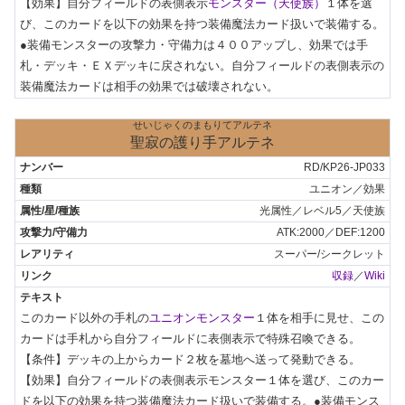
【効果】自分フィールドの表側表示
モンスター（天使族）
１体を選
び、このカードを以下の効果を持つ装備魔法カード扱いで装備する。
●装備モンスターの攻撃力・守備力は４００アップし、効果では手
札・デッキ・ＥＸデッキに戻されない。自分フィールドの表側表示の
装備魔法カードは相手の効果では破壊されない。
せいじゃくのまもりてアルテネ
聖寂の護り手アルテネ
RD/KP26-JP033
ユニオン／効果
光属性／レベル5／天使族
ATK:2000／DEF:1200
スーパー/シークレット
収録
／
Wiki
このカード以外の手札の
ユニオンモンスター
１体を相手に見せ、この
カードは手札から自分フィールドに表側表示で特殊召喚できる。

【条件】デッキの上からカード２枚を墓地へ送って発動できる。

【効果】自分フィールドの表側表示モンスター１体を選び、このカー
ドを以下の効果を持つ装備魔法カード扱いで装備する。●装備モンス