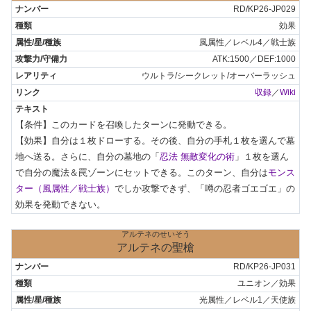
RD/KP26-JP029
効果
風属性／レベル4／戦士族
ATK:1500／DEF:1000
ウルトラ/シークレット/オーバーラッシュ
収録
／
Wiki
【条件】このカードを召喚したターンに発動できる。

【効果】自分は１枚ドローする。その後、自分の手札１枚を選んで墓
地へ送る。さらに、自分の墓地の「
忍法 無敵変化の術
」１枚を選ん
で自分の魔法＆罠ゾーンにセットできる。このターン、自分は
モンス
ター（風属性／戦士族）
でしか攻撃できず、「噂の忍者ゴエゴエ」の
効果を発動できない。
アルテネのせいそう
アルテネの聖槍
RD/KP26-JP031
ユニオン／効果
光属性／レベル1／天使族