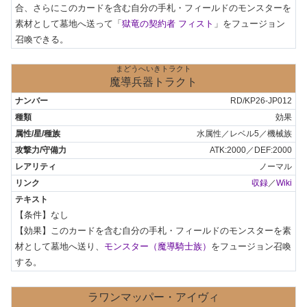
合、さらにこのカードを含む自分の手札・フィールドのモンスターを
素材として墓地へ送って「
獄竜の契約者 フィスト
」をフュージョン
召喚できる。
まどうへいきトラクト
魔導兵器トラクト
RD/KP26-JP012
効果
水属性／レベル5／機械族
ATK:2000／DEF:2000
ノーマル
収録
／
Wiki
【条件】なし

【効果】このカードを含む自分の手札・フィールドのモンスターを素
材として墓地へ送り、
モンスター（魔導騎士族）
をフュージョン召喚
する。
ラワンマッパー・アイヴィ