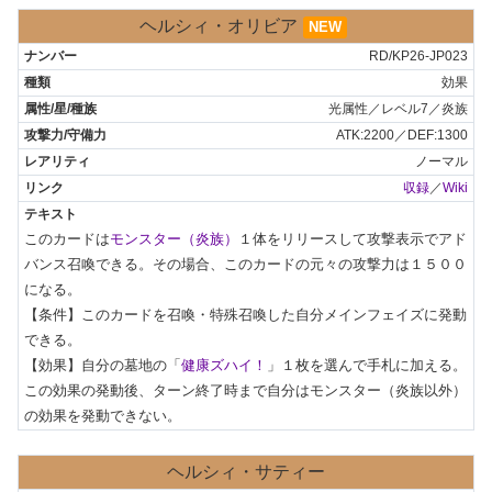
ヘルシィ・オリビア
NEW
RD/KP26-JP023
効果
光属性／レベル7／炎族
ATK:2200／DEF:1300
ノーマル
収録
／
Wiki
このカードは
モンスター（炎族）
１体をリリースして攻撃表示でアド
バンス召喚できる。その場合、このカードの元々の攻撃力は１５００
になる。

【条件】このカードを召喚・特殊召喚した自分メインフェイズに発動
できる。

【効果】自分の墓地の「
健康ズハイ！
」１枚を選んで手札に加える。
この効果の発動後、ターン終了時まで自分はモンスター（炎族以外）
の効果を発動できない。
ヘルシィ・サティー