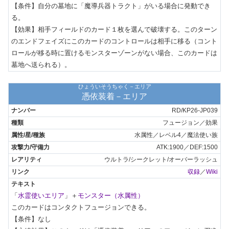
【条件】自分の墓地に「魔導兵器トラクト」がいる場合に発動でき
る。

【効果】相手フィールドのカード１枚を選んで破壊する。このターン
のエンドフェイズにこのカードのコントロールは相手に移る（コント
ロールが移る時に置けるモンスターゾーンがない場合、このカードは
墓地へ送られる）。
ひょういそうちゃく－エリア
憑依装着－エリア
RD/KP26-JP039
フュージョン／効果
水属性／レベル4／魔法使い族
ATK:1900／DEF:1500
ウルトラ/シークレット/オーバーラッシュ
収録
／
Wiki
「
水霊使いエリア
」＋
モンスター（水属性）
このカードはコンタクトフュージョンできる。

【条件】なし
