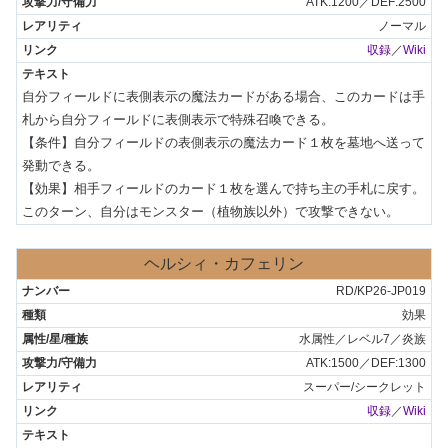
ATK:1200／DEF:2500
ノーマル
収録
／
Wiki
自分フィールドに表側表示の魔法カードがある場合、このカードは手
札から自分フィールドに表側表示で特殊召喚できる。

【条件】自分フィールドの表側表示の魔法カード１枚を墓地へ送って
発動できる。

【効果】相手フィールドのカード１枚を選んで持ち主の手札に戻す。
このターン、自分はモンスター（植物族以外）で攻撃できない。
ヘルシィ・カフェリン
RD/KP26-JP019
効果
水属性／レベル7／炎族
ATK:1500／DEF:1300
スーパー/シークレット
収録
／
Wiki