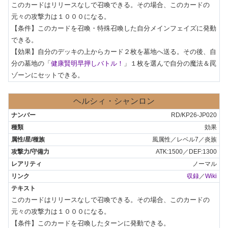
このカードはリリースなしで召喚できる。その場合、このカードの
元々の攻撃力は１０００になる。

【条件】このカードを召喚・特殊召喚した自分メインフェイズに発動
できる。

【効果】自分のデッキの上からカード２枚を墓地へ送る。その後、自
分の墓地の「
健康賢明早押しバトル！
」１枚を選んで自分の魔法＆罠
ゾーンにセットできる。
ヘルシィ・シャンロン
RD/KP26-JP020
効果
風属性／レベル7／炎族
ATK:1500／DEF:1300
ノーマル
収録
／
Wiki
このカードはリリースなしで召喚できる。その場合、このカードの
元々の攻撃力は１０００になる。

【条件】このカードを召喚したターンに発動できる。
