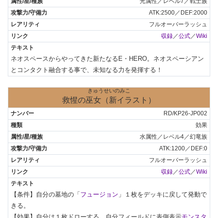
光属性／レベル7／戦士族
ATK:2500／DEF:2000
フルオーバーラッシュ
収録
／
公式
／
Wiki
ネオスペースからやってきた新たなるE・HERO。ネオスペーシアン
とコンタクト融合する事で、未知なる力を発揮する！
きゅうせいのみこ
救惺の巫女（新イラスト）
RD/KP26-JP002
効果
水属性／レベル4／幻竜族
ATK:1200／DEF:0
フルオーバーラッシュ
収録
／
公式
／
Wiki
【条件】自分の墓地の「
フュージョン
」１枚をデッキに戻して発動で
きる。

【効果】自分は１枚ドローする。自分フィールドに表側表示
モンスタ