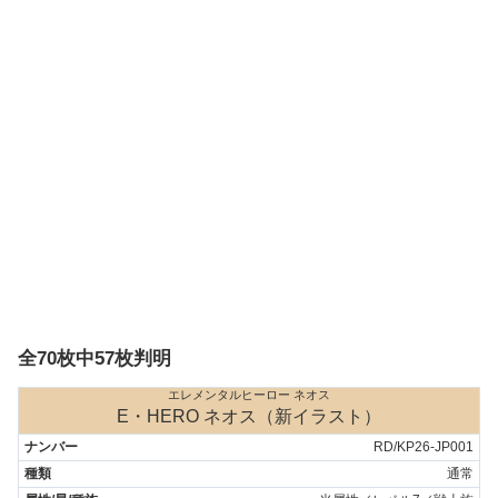
全70枚中57枚判明
エレメンタルヒーロー ネオス
E・HERO ネオス（新イラスト）
RD/KP26-JP001
通常