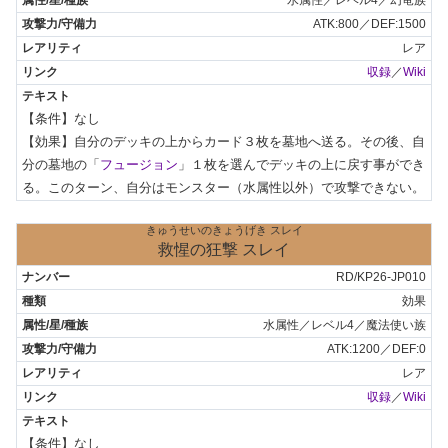
ATK:800／DEF:1500
レア
収録
／
Wiki
【条件】なし

【効果】自分のデッキの上からカード３枚を墓地へ送る。その後、自
分の墓地の「
フュージョン
」１枚を選んでデッキの上に戻す事ができ
る。このターン、自分はモンスター（水属性以外）で攻撃できない。
きゅうせいのきょうげき スレイ
救惺の狂撃 スレイ
RD/KP26-JP010
効果
水属性／レベル4／魔法使い族
ATK:1200／DEF:0
レア
収録
／
Wiki
【条件】なし
