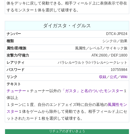
体をデッキに戻して発動できる。相手フィールド上に表側表示で存在
するモンスター１体を選択して破壊する。
ダイガスタ・イグルス
DTC4-JP024
シンクロ／効果
風属性／レベル7／サイキック族
ATK:2600／DEF:1800
パラレル+ウルトラ/パラレル+シークレット
10755984
収録
／
公式
／
Wiki
チューナー
＋チューナー以外の
「ガスタ」と名のついたモンスター
１
体以上

１ターンに１度、自分のエンドフェイズ時に自分の墓地の
風属性モン
スター
１体をゲームから除外して発動できる。相手フィールド上にセ
ットされたカード１枚を選択して破壊する。
リチュアのぎすいきょう