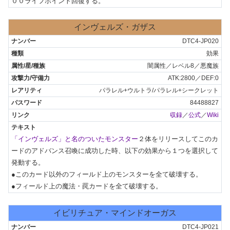
００ライフポイント回復する。
インヴェルズ・ガザス
DTC4-JP020
効果
闇属性／レベル8／悪魔族
ATK:2800／DEF:0
パラレル+ウルトラ/パラレル+シークレット
84488827
収録
／
公式
／
Wiki
「インヴェルズ」と名のついたモンスター
２体をリリースしてこのカ
ードのアドバンス召喚に成功した時、以下の効果から１つを選択して
発動する。

●このカード以外のフィールド上のモンスターを全て破壊する。

●フィールド上の魔法・罠カードを全て破壊する。
イビリチュア・マインドオーガス
DTC4-JP021