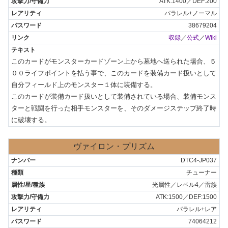
ATK:1400／DEF:200
パラレル+ノーマル
38679204
収録
／
公式
／
Wiki
このカードがモンスターカードゾーン上から墓地へ送られた場合、５
００ライフポイントを払う事で、このカードを装備カード扱いとして
自分フィールド上のモンスター１体に装備する。

このカードが装備カード扱いとして装備されている場合、装備モンス
ターと戦闘を行った相手モンスターを、そのダメージステップ終了時
に破壊する。
ヴァイロン・プリズム
DTC4-JP037
チューナー
光属性／レベル4／雷族
ATK:1500／DEF:1500
パラレル+レア
74064212