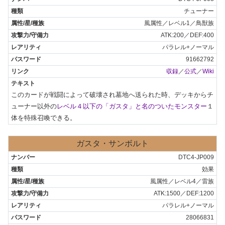
チューナー
風属性／レベル1／鳥獣族
ATK:200／DEF:400
パラレル+ノーマル
91662792
収録
／
公式
／
Wiki
このカードが戦闘によって破壊され墓地へ送られた時、デッキからチ
ューナー以外の
レベル４以下の「ガスタ」と名のついたモンスター
１
体を特殊召喚できる。
ガスタ・サンボルト
DTC4-JP009
効果
風属性／レベル4／雷族
ATK:1500／DEF:1200
パラレル+ノーマル
28066831