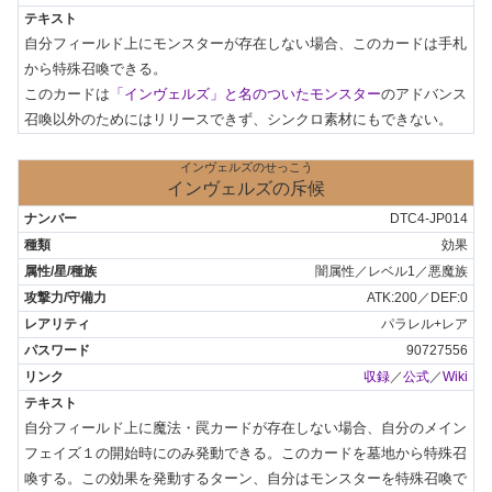
自分フィールド上にモンスターが存在しない場合、このカードは手札
から特殊召喚できる。

このカードは
「インヴェルズ」と名のついたモンスター
のアドバンス
召喚以外のためにはリリースできず、シンクロ素材にもできない。
インヴェルズのせっこう
インヴェルズの斥候
DTC4-JP014
効果
闇属性／レベル1／悪魔族
ATK:200／DEF:0
パラレル+レア
90727556
収録
／
公式
／
Wiki
自分フィールド上に魔法・罠カードが存在しない場合、自分のメイン
フェイズ１の開始時にのみ発動できる。このカードを墓地から特殊召
喚する。この効果を発動するターン、自分はモンスターを特殊召喚で