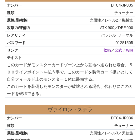
DTC4-JP035
チューナー
光属性／レベル2／機械族
ATK:900／DEF:900
パラレル+ノーマル
01281505
収録
／
公式
／
Wiki
このカードがモンスターカードゾーン上から墓地へ送られた場合、５
００ライフポイントを払う事で、このカードを装備カード扱いとして
自分フィールド上のモンスター１体に装備する。

このカードを装備したモンスターが破壊される場合、代わりにこのカ
ードを破壊できる。
ヴァイロン・ステラ
DTC4-JP036
チューナー
光属性／レベル3／天使族