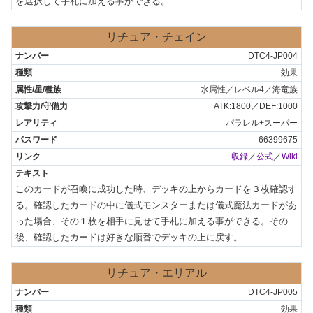
を選択して手札に加える事ができる。
リチュア・チェイン
DTC4-JP004
効果
水属性／レベル4／海竜族
ATK:1800／DEF:1000
パラレル+スーパー
66399675
収録
／
公式
／
Wiki
このカードが召喚に成功した時、デッキの上からカードを３枚確認す
る。確認したカードの中に儀式モンスターまたは儀式魔法カードがあ
った場合、その１枚を相手に見せて手札に加える事ができる。その
後、確認したカードは好きな順番でデッキの上に戻す。
リチュア・エリアル
DTC4-JP005
効果