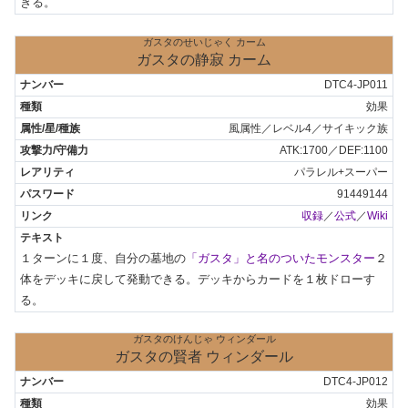
きる。
ガスタのせいじゃく カーム
ガスタの静寂 カーム
DTC4-JP011
効果
風属性／レベル4／サイキック族
ATK:1700／DEF:1100
パラレル+スーパー
91449144
収録
／
公式
／
Wiki
１ターンに１度、自分の墓地の
「ガスタ」と名のついたモンスター
２
体をデッキに戻して発動できる。デッキからカードを１枚ドローす
る。
ガスタのけんじゃ ウィンダール
ガスタの賢者 ウィンダール
DTC4-JP012
効果