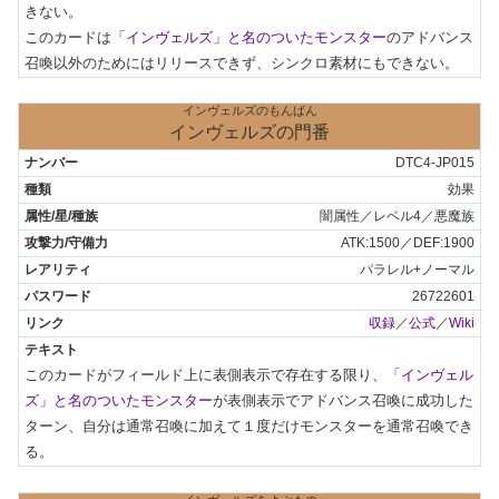
きない。

このカードは
「インヴェルズ」と名のついたモンスター
のアドバンス
召喚以外のためにはリリースできず、シンクロ素材にもできない。
インヴェルズのもんばん
インヴェルズの門番
DTC4-JP015
効果
闇属性／レベル4／悪魔族
ATK:1500／DEF:1900
パラレル+ノーマル
26722601
収録
／
公式
／
Wiki
このカードがフィールド上に表側表示で存在する限り、
「インヴェル
ズ」と名のついたモンスター
が表側表示でアドバンス召喚に成功した
ターン、自分は通常召喚に加えて１度だけモンスターを通常召喚でき
る。