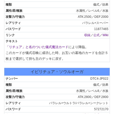
儀式／効果
水属性／レベル6／水族
ATK:2500／DEF:2000
パラレル+スーパー
11877465
収録
／
公式
／
Wiki
「リチュア」と名のついた儀式魔法カード
により降臨。

このカードが儀式召喚に成功した時、お互いの墓地のカードを合計５
枚まで選択して持ち主のデッキに戻す。
イビリチュア・ソウルオーガ
DTC4-JP022
儀式／効果
水属性／レベル8／水族
ATK:2800／DEF:2800
パラレル+ウルトラ/パラレル+シークレット
57272170