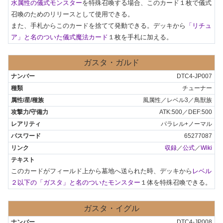
水属性の儀式モンスター
を特殊召喚する場合、このカード１枚で儀式
召喚のためのリリースとして使用できる。

また、手札からこのカードを捨てて発動できる。デッキから
「リチュ
ア」と名のついた儀式魔法カード
１枚を手札に加える。
ガスタ・ガルド
DTC4-JP007
チューナー
風属性／レベル3／鳥獣族
ATK:500／DEF:500
パラレル+ノーマル
65277087
収録
／
公式
／
Wiki
このカードがフィールド上から墓地へ送られた時、デッキから
レベル
２以下の「ガスタ」と名のついたモンスター
１体を特殊召喚できる。
ガスタ・イグル
DTC4-JP008