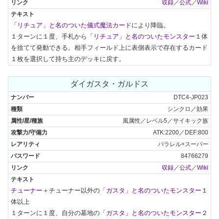
収録
／
公式
／
Wiki
「リチュア」と名のついた儀式魔法カード
により降臨。

１ターンに１度、手札から
「リチュア」と名のついたモンスター
１体
を捨てて発動できる。相手フィールド上に表側表示で存在するカード
１枚を選択して持ち主のデッキに戻す。
ダイガスタ・ガルドス
DTC4-JP023
シンクロ／効果
風属性／レベル5／サイキック族
ATK:2200／DEF:800
パラレル+スーパー
84766279
収録
／
公式
／
Wiki
チューナー
＋チューナー以外の
「ガスタ」と名のついたモンスター
１
体以上

１ターンに１度、自分の墓地の
「ガスタ」と名のついたモンスター
２