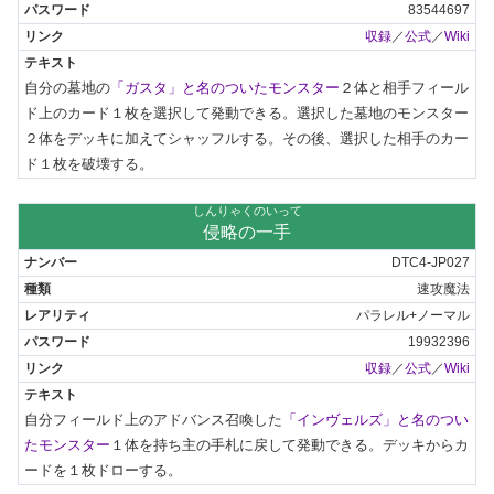
83544697
収録
／
公式
／
Wiki
自分の墓地の
「ガスタ」と名のついたモンスター
２体と相手フィール
ド上のカード１枚を選択して発動できる。選択した墓地のモンスター
２体をデッキに加えてシャッフルする。その後、選択した相手のカー
ド１枚を破壊する。
しんりゃくのいって
侵略の一手
DTC4-JP027
速攻魔法
パラレル+ノーマル
19932396
収録
／
公式
／
Wiki
自分フィールド上のアドバンス召喚した
「インヴェルズ」と名のつい
たモンスター
１体を持ち主の手札に戻して発動できる。デッキからカ
ードを１枚ドローする。