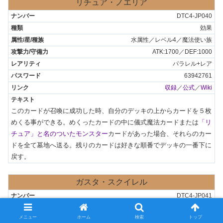
リチュア・ノエリア
DTC4-JP040
効果
水属性／レベル4／魔法使い族
ATK:1700／DEF:1000
パラレル+レア
63942761
収録
／
公式
／
Wiki
このカードが召喚に成功した時、自分のデッキの上からカードを５枚
めくる事ができる。めくったカードの中に儀式魔法カードまたは
「リ
チュア」と名のついたモンスター
カードがあった場合、それらのカー
ドを全て墓地へ送る。残りのカードは好きな順番でデッキの一番下に
戻す。
ガスタ・スクイレル
DTC4-JP041
チューナー
メニュー
ホーム
検索
トップ
風属性／レベル2／雷族