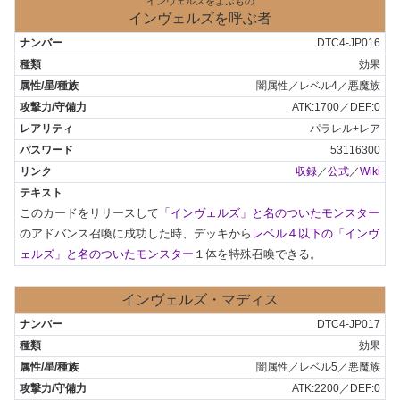
インヴェルズをよぶもの
インヴェルズを呼ぶ者
DTC4-JP016
効果
闇属性／レベル4／悪魔族
ATK:1700／DEF:0
パラレル+レア
53116300
収録
／
公式
／
Wiki
このカードをリリースして
「インヴェルズ」と名のついたモンスター
のアドバンス召喚に成功した時、デッキから
レベル４以下の「インヴ
ェルズ」と名のついたモンスター
１体を特殊召喚できる。
インヴェルズ・マディス
DTC4-JP017
効果
闇属性／レベル5／悪魔族
ATK:2200／DEF:0