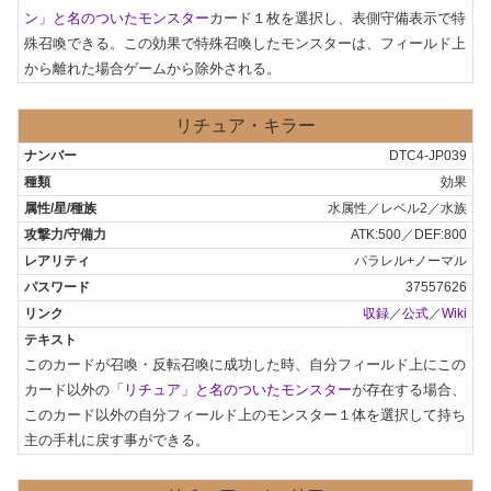
ン」と名のついたモンスター
カード１枚を選択し、表側守備表示で特
殊召喚できる。この効果で特殊召喚したモンスターは、フィールド上
から離れた場合ゲームから除外される。
リチュア・キラー
DTC4-JP039
効果
水属性／レベル2／水族
ATK:500／DEF:800
パラレル+ノーマル
37557626
収録
／
公式
／
Wiki
このカードが召喚・反転召喚に成功した時、自分フィールド上にこの
カード以外の
「リチュア」と名のついたモンスター
が存在する場合、
このカード以外の自分フィールド上のモンスター１体を選択して持ち
主の手札に戻す事ができる。