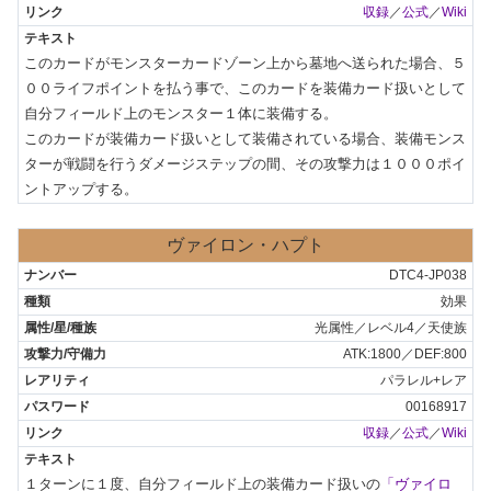
収録
／
公式
／
Wiki
このカードがモンスターカードゾーン上から墓地へ送られた場合、５
００ライフポイントを払う事で、このカードを装備カード扱いとして
自分フィールド上のモンスター１体に装備する。

このカードが装備カード扱いとして装備されている場合、装備モンス
ターが戦闘を行うダメージステップの間、その攻撃力は１０００ポイ
ントアップする。
ヴァイロン・ハプト
DTC4-JP038
効果
光属性／レベル4／天使族
ATK:1800／DEF:800
パラレル+レア
00168917
収録
／
公式
／
Wiki
１ターンに１度、自分フィールド上の装備カード扱いの
「ヴァイロ