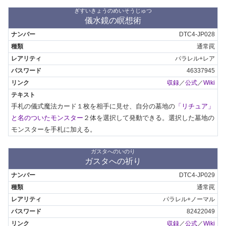
ぎすいきょうのめいそうじゅつ
儀水鏡の瞑想術
DTC4-JP028
通常罠
パラレル+レア
46337945
収録
／
公式
／
Wiki
手札の儀式魔法カード１枚を相手に見せ、自分の墓地の
「リチュア」
と名のついたモンスター
２体を選択して発動できる。選択した墓地の
モンスターを手札に加える。
ガスタへのいのり
ガスタへの祈り
DTC4-JP029
通常罠
パラレル+ノーマル
82422049
収録
／
公式
／
Wiki