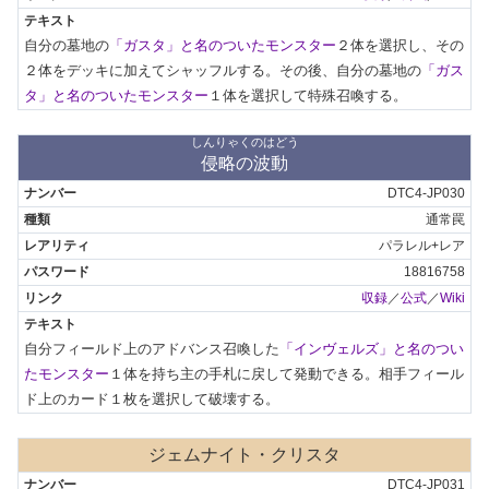
自分の墓地の
「ガスタ」と名のついたモンスター
２体を選択し、その
２体をデッキに加えてシャッフルする。その後、自分の墓地の
「ガス
タ」と名のついたモンスター
１体を選択して特殊召喚する。
しんりゃくのはどう
侵略の波動
DTC4-JP030
通常罠
パラレル+レア
18816758
収録
／
公式
／
Wiki
自分フィールド上のアドバンス召喚した
「インヴェルズ」と名のつい
たモンスター
１体を持ち主の手札に戻して発動できる。相手フィール
ド上のカード１枚を選択して破壊する。
ジェムナイト・クリスタ
DTC4-JP031