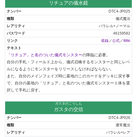
リチュアの儀水鏡
DTC4-JP025
儀式魔法
パラレル+ノーマル
46159582
収録
／
公式
／
Wiki
「リチュア」と名のついた儀式モンスター
の降臨に必要。

自分の手札・フィールド上から、儀式召喚するモンスターと同じレベ
ルになるようにモンスターをリリースしなければならない。

また、自分のメインフェイズ時に墓地のこのカードをデッキに戻す事
で、自分の墓地の「リチュア」と名のついた儀式モンスター１体を選
択して手札に戻す。
ガスタのこうしん
ガスタの交信
DTC4-JP026
通常魔法
パラレル+レア