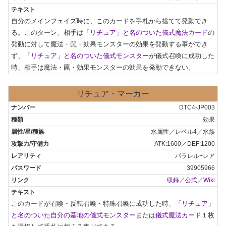
自分のメインフェイズ時に、このカードを手札から捨てて発動でき
る。このターン、相手は
「リチュア」と名のついた儀式魔法カード
の
発動に対して魔法・罠・効果モンスターの効果を発動する事ができ
ず、
「リチュア」と名のついた儀式モンスター
が儀式召喚に成功した
時、相手は魔法・罠・効果モンスターの効果を発動できない。
リチュア・マーカー
DTC4-JP003
効果
水属性／レベル4／水族
ATK:1600／DEF:1200
パラレル+レア
39905966
収録
／
公式
／
Wiki
このカードが召喚・反転召喚・特殊召喚に成功した時、
「リチュア」
と名のついた自分の墓地の儀式モンスター
または
儀式魔法カード
１枚