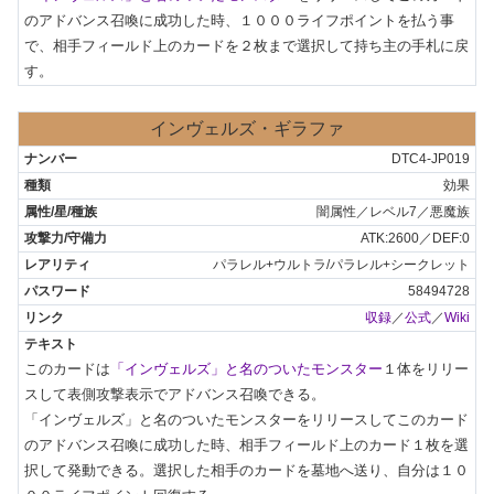
のアドバンス召喚に成功した時、１０００ライフポイントを払う事
で、相手フィールド上のカードを２枚まで選択して持ち主の手札に戻
す。
インヴェルズ・ギラファ
DTC4-JP019
効果
闇属性／レベル7／悪魔族
ATK:2600／DEF:0
パラレル+ウルトラ/パラレル+シークレット
58494728
収録
／
公式
／
Wiki
このカードは
「インヴェルズ」と名のついたモンスター
１体をリリー
スして表側攻撃表示でアドバンス召喚できる。

「インヴェルズ」と名のついたモンスターをリリースしてこのカード
のアドバンス召喚に成功した時、相手フィールド上のカード１枚を選
択して発動できる。選択した相手のカードを墓地へ送り、自分は１０