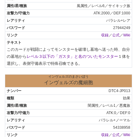
風属性／レベル6／サイキック族
ATK:2000／DEF:1000
パラレル+レア
27944249
収録
／
公式
／
Wiki
このカードが戦闘によってモンスターを破壊し墓地へ送った時、自分
の墓地から
レベル３以下の「ガスタ」と名のついたモンスター
１体を
選択し、表側守備表示で特殊召喚できる。
インヴェルズのまさいぼう
インヴェルズの魔細胞
DTC4-JP013
効果
闇属性／レベル1／悪魔族
ATK:0／DEF:0
パラレル+ノーマル
54338958
収録
／
公式
／
Wiki