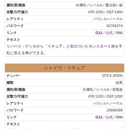
水属性／レベル4／魔法使い族
ATK:1000／DEF:1800
パラレル+ノーマル
92784374
収録
／
公式
／
Wiki
リバース：デッキから
「リチュア」と名のついたモンスター
１体を手
札に加える事ができる。
シャドウ・リチュア
DTC4-JP006
効果
水属性／レベル4／海竜族
ATK:1200／DEF:1000
パラレル+ノーマル
29888389
収録
／
公式
／
Wiki