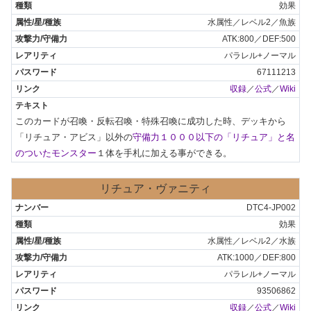
効果
水属性／レベル2／魚族
ATK:800／DEF:500
パラレル+ノーマル
67111213
収録
／
公式
／
Wiki
このカードが召喚・反転召喚・特殊召喚に成功した時、デッキから
「リチュア・アビス」以外の
守備力１０００以下の「リチュア」と名
のついたモンスター
１体を手札に加える事ができる。
リチュア・ヴァニティ
DTC4-JP002
効果
水属性／レベル2／水族
ATK:1000／DEF:800
パラレル+ノーマル
93506862
収録
／
公式
／
Wiki