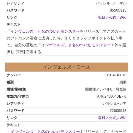
パラレル+ノーマル
85505315
収録
／
公式
／
Wiki
「インヴェルズ」と名のついたモンスター
をリリースしてこのカード
のアドバンス召喚に成功した時、１０００ライフポイントを払う事
で、自分の墓地の
「インヴェルズ」と名のついたモンスター
１体を選
択して特殊召喚する。
インヴェルズ・モース
DTC4-JP018
効果
闇属性／レベル6／悪魔族
ATK:2400／DEF:0
パラレル+レア
22009013
収録
／
公式
／
Wiki
「インヴェルズ」と名のついたモンスター
をリリースしてこのカード