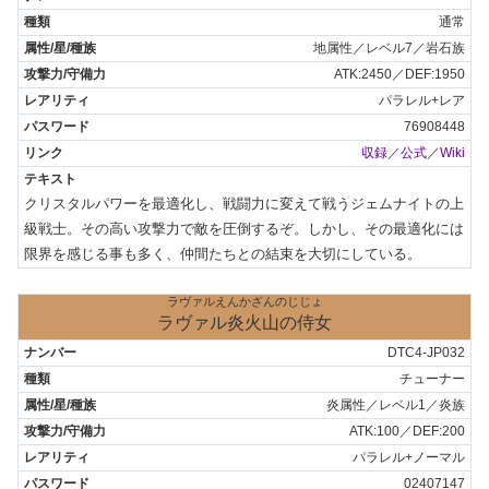
通常
地属性／レベル7／岩石族
ATK:2450／DEF:1950
パラレル+レア
76908448
収録
／
公式
／
Wiki
クリスタルパワーを最適化し、戦闘力に変えて戦うジェムナイトの上
級戦士。その高い攻撃力で敵を圧倒するぞ。しかし、その最適化には
限界を感じる事も多く、仲間たちとの結束を大切にしている。
ラヴァルえんかざんのじじょ
ラヴァル炎火山の侍女
DTC4-JP032
チューナー
炎属性／レベル1／炎族
ATK:100／DEF:200
パラレル+ノーマル
02407147