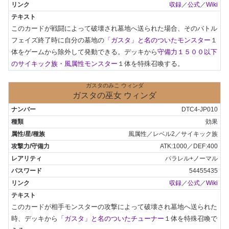
収録
／
公式
／
Wiki
このカードが戦闘によって破壊され墓地へ送られた場合、そのバトル
フェイズ終了時に自分の墓地の
「ガスタ」と名のついたモンスター
１
体をゲームから除外して発動できる。デッキから
守備力１５００以下
のサイキック族・風属性モンスター
１体を特殊召喚する。
ガスタのみこ ウィンダ
ガスタの巫女 ウィンダ
DTC4-JP010
効果
風属性／レベル2／サイキック族
ATK:1000／DEF:400
パラレル+ノーマル
54455435
収録
／
公式
／
Wiki
このカードが相手モンスターの攻撃によって破壊され墓地へ送られた
時、デッキから
「ガスタ」と名のついたチューナー
１体を特殊召喚で