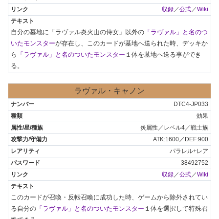
収録
／
公式
／
Wiki
自分の墓地に「ラヴァル炎火山の侍女」以外の
「ラヴァル」と名のつ
いたモンスター
が存在し、このカードが墓地へ送られた時、デッキか
ら
「ラヴァル」と名のついたモンスター
１体を墓地へ送る事ができ
る。
ラヴァル・キャノン
DTC4-JP033
効果
炎属性／レベル4／戦士族
ATK:1600／DEF:900
パラレル+レア
38492752
収録
／
公式
／
Wiki
このカードが召喚・反転召喚に成功した時、ゲームから除外されてい
る自分の
「ラヴァル」と名のついたモンスター
１体を選択して特殊召