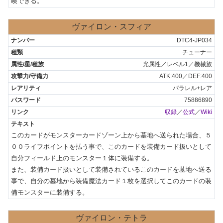
喚できる。
ヴァイロン・スフィア
DTC4-JP034
チューナー
光属性／レベル1／機械族
ATK:400／DEF:400
パラレル+レア
75886890
収録
／
公式
／
Wiki
このカードがモンスターカードゾーン上から墓地へ送られた場合、５
００ライフポイントを払う事で、このカードを装備カード扱いとして
自分フィールド上のモンスター１体に装備する。

また、装備カード扱いとして装備されているこのカードを墓地へ送る
事で、自分の墓地から装備魔法カード１枚を選択してこのカードの装
備モンスターに装備する。
ヴァイロン・テトラ