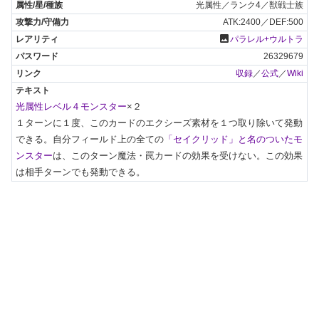
光属性／ランク4／獣戦士族
ATK:2400／DEF:500
photo
パラレル+ウルトラ
26329679
収録
／
公式
／
Wiki
光属性レベル４モンスター
×２

１ターンに１度、このカードのエクシーズ素材を１つ取り除いて発動
できる。自分フィールド上の全ての
「セイクリッド」と名のついたモ
ンスター
は、このターン魔法・罠カードの効果を受けない。この効果
は相手ターンでも発動できる。