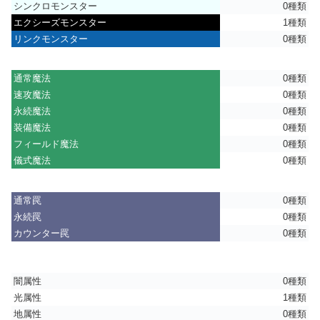
シンクロモンスター
0種類
エクシーズモンスター
1種類
リンクモンスター
0種類
通常魔法
0種類
速攻魔法
0種類
永続魔法
0種類
装備魔法
0種類
フィールド魔法
0種類
儀式魔法
0種類
通常罠
0種類
永続罠
0種類
カウンター罠
0種類
闇属性
0種類
光属性
1種類
地属性
0種類