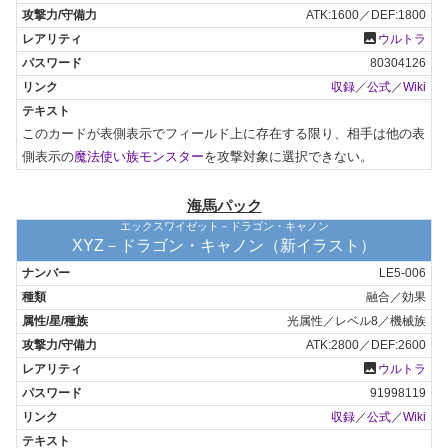
ATK:1600／DEF:1800
photo
ウルトラ
80304126
収録
／
公式
／
Wiki
このカードが表側表示でフィールド上に存在する限り、相手は他の表
側表示の
魔法使い族モンスター
を攻撃対象に選択できない。
海馬パック
エックスワイゼット－ドラゴン・キャノン
XYZ－ドラゴン・キャノン（新イラスト）
LE5-006
融合／効果
光属性／レベル8／機械族
ATK:2800／DEF:2600
photo
ウルトラ
91998119
収録
／
公式
／
Wiki