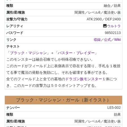
融合／効果
闇属性／レベル8／魔法使い族
ATK:2900／DEF:2400
photo
ウルトラ
98502113
収録
／
公式
／
Wiki
「
ブラック・マジシャン
」＋「
バスター・ブレイダー
」

このモンスターは融合召喚でしか特殊召喚できない。

このカードがフィールド上に表側表示で存在する限り、手札を１枚捨
てる事で魔法の発動を無効にし、それを破壊する事ができる。

全てのフィールド上と全ての墓地の
ドラゴン族モンスター
１体につ
き、このカードの攻撃力は５００ポイントアップする。
ブラック・マジシャン・ガール（新イラスト）
LE5-002
効果
闇属性／レベル6／魔法使い族