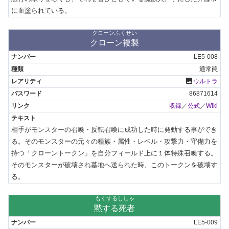
に血塗られている。
クローンふくせい
クローン複製
LE5-008
通常罠
photo
ウルトラ
86871614
収録
／
公式
／
Wiki
相手がモンスターの召喚・反転召喚に成功した時に発動する事ができ
る。そのモンスターの元々の種族・属性・レベル・攻撃力・守備力を
持つ「クローントークン」を自分フィールド上に１体特殊召喚する。
そのモンスターが破壊され墓地へ送られた時、このトークンを破壊す
る。
もくするししゃ
黙する死者
LE5-009