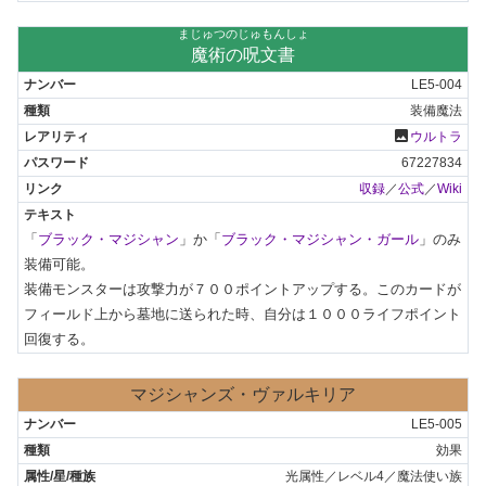
まじゅつのじゅもんしょ
魔術の呪文書
LE5-004
装備魔法
photo
ウルトラ
67227834
収録
／
公式
／
Wiki
「
ブラック・マジシャン
」か「
ブラック・マジシャン・ガール
」のみ
装備可能。

装備モンスターは攻撃力が７００ポイントアップする。このカードが
フィールド上から墓地に送られた時、自分は１０００ライフポイント
回復する。
マジシャンズ・ヴァルキリア
LE5-005
効果
光属性／レベル4／魔法使い族