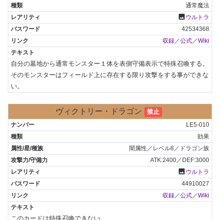
通常魔法
photo
ウルトラ
42534368
収録
／
公式
／
Wiki
自分の墓地から通常モンスター１体を表側守備表示で特殊召喚する。
そのモンスターはフィールド上に存在する限り攻撃をする事ができな
い。
ヴィクトリー・ドラゴン
禁止
LE5-010
効果
闇属性／レベル8／ドラゴン族
ATK:2400／DEF:3000
photo
ウルトラ
44910027
収録
／
公式
／
Wiki
このカードは特殊召喚できない。
