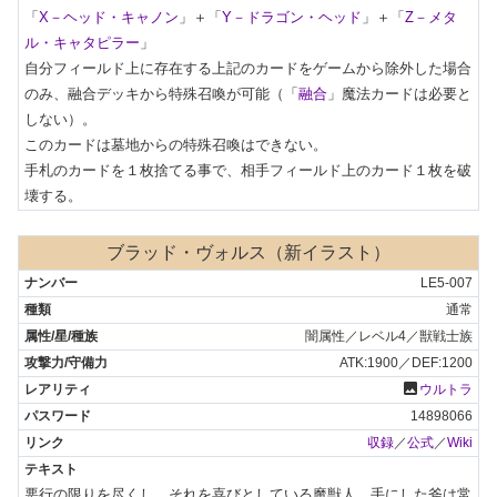
「
X－ヘッド・キャノン
」＋「
Y－ドラゴン・ヘッド
」＋「
Z－メタ
ル・キャタピラー
」

自分フィールド上に存在する上記のカードをゲームから除外した場合
のみ、融合デッキから特殊召喚が可能（「
融合
」魔法カードは必要と
しない）。

このカードは墓地からの特殊召喚はできない。

手札のカードを１枚捨てる事で、相手フィールド上のカード１枚を破
壊する。
ブラッド・ヴォルス（新イラスト）
LE5-007
通常
闇属性／レベル4／獣戦士族
ATK:1900／DEF:1200
photo
ウルトラ
14898066
収録
／
公式
／
Wiki
悪行の限りを尽くし、それを喜びとしている魔獣人。手にした斧は常