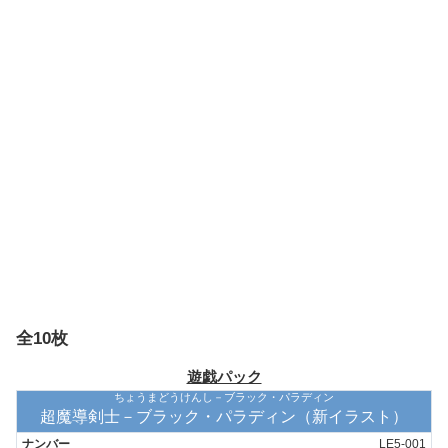
全10枚
遊戯パック
ちょうまどうけんし－ブラック・パラディン
超魔導剣士－ブラック・パラディン（新イラスト）
LE5-001