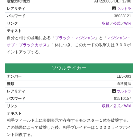
ATK:2000／DEF:1700
photo
ウルトラ
38033121
収録
／
公式
／
Wiki
自分と相手の墓地にある「
ブラック・マジシャン
」と「
マジシャン・
オブ・ブラックカオス
」１体につき、このカードの攻撃力は３００ポ
イントアップする。
ソウルテイカー
LE5-003
通常魔法
photo
ウルトラ
81510157
収録
／
公式
／
Wiki
相手フィールド上に表側表示で存在するモンスター１体を破壊する。
この効果によって破壊した後、相手プレイヤーは１０００ライフポイ
ント回復する。