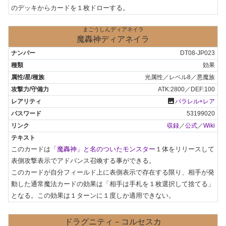
のデッキからカードを１枚ドローする。
まごうしんディアネイラ
魔轟神ディアネイラ
DT08-JP023
効果
光属性／レベル8／悪魔族
ATK:2800／DEF:100
photo
パラレル+レア
53199020
収録
／
公式
／
Wiki
このカードは
「魔轟神」と名のついたモンスター
１体をリリースして
表側攻撃表示でアドバンス召喚する事ができる。

このカードが自分フィールド上に表側表示で存在する限り、相手が発
動した通常魔法カードの効果は「相手は手札を１枚選択して捨てる」
となる。この効果は１ターンに１度しか適用できない。
ドラグニティ－コルセスカ