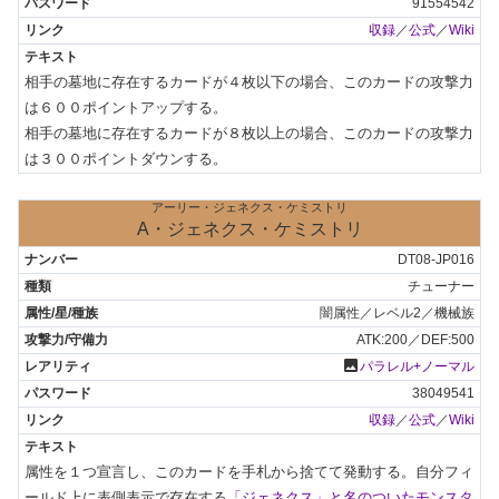
91554542
収録
／
公式
／
Wiki
相手の墓地に存在するカードが４枚以下の場合、このカードの攻撃力
は６００ポイントアップする。

相手の墓地に存在するカードが８枚以上の場合、このカードの攻撃力
は３００ポイントダウンする。
アーリー・ジェネクス・ケミストリ
A・ジェネクス・ケミストリ
DT08-JP016
チューナー
闇属性／レベル2／機械族
ATK:200／DEF:500
photo
パラレル+ノーマル
38049541
収録
／
公式
／
Wiki
属性を１つ宣言し、このカードを手札から捨てて発動する。自分フィ
ールド上に表側表示で存在する
「ジェネクス」と名のついたモンスタ