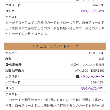
87649699
収録
／
公式
／
Wiki
相手がドローフェイズ以外でカードをドローした時、自分フィールド
上に表側表示で存在するこのカードを墓地へ送る事で、自分のデッキ
からカードを２枚ドローする。
ナチュル・ホワイトオーク
DT08-JP031
効果
地属性／レベル4／植物族
ATK:1800／DEF:1400
photo
パラレル+スーパー
24644634
収録
／
公式
／
Wiki
このカードが相手のカードの効果の対象になった時に発動する事がで
きる。自分フィールド上に表側表示で存在するこのカードを墓地へ送