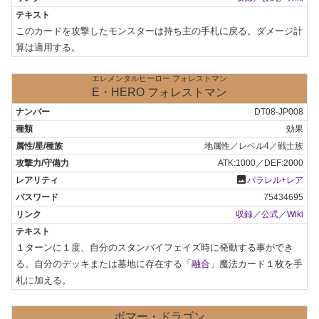
このカードを攻撃したモンスターは持ち主の手札に戻る。ダメージ計
算は適用する。
エレメンタルヒーロー フォレストマン
E・HERO フォレストマン
DT08-JP008
効果
地属性／レベル4／戦士族
ATK:1000／DEF:2000
photo
パラレル+レア
75434695
収録
／
公式
／
Wiki
１ターンに１度、自分のスタンバイフェイズ時に発動する事ができ
る。自分のデッキまたは墓地に存在する「
融合
」魔法カード１枚を手
札に加える。
ボマー・ドラゴン