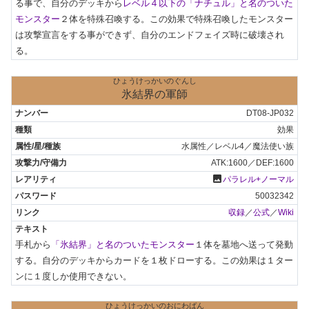
る事で、自分のデッキから
レベル４以下の「ナチュル」と名のついた
モンスター
２体を特殊召喚する。この効果で特殊召喚したモンスター
は攻撃宣言をする事ができず、自分のエンドフェイズ時に破壊され
る。
ひょうけっかいのぐんし
氷結界の軍師
DT08-JP032
効果
水属性／レベル4／魔法使い族
ATK:1600／DEF:1600
photo
パラレル+ノーマル
50032342
収録
／
公式
／
Wiki
手札から
「氷結界」と名のついたモンスター
１体を墓地へ送って発動
する。自分のデッキからカードを１枚ドローする。この効果は１ター
ンに１度しか使用できない。
ひょうけっかいのおにわばん