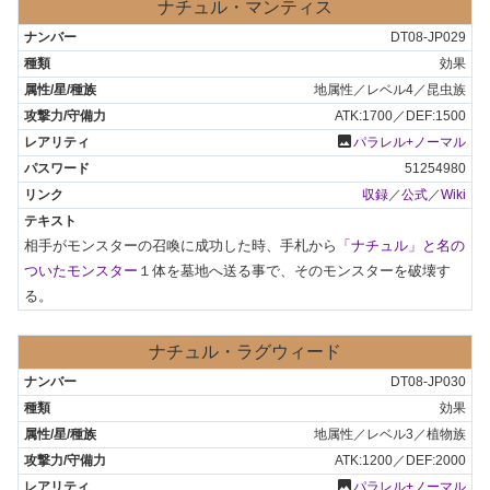
ナチュル・マンティス
DT08-JP029
効果
地属性／レベル4／昆虫族
ATK:1700／DEF:1500
photo
パラレル+ノーマル
51254980
収録
／
公式
／
Wiki
相手がモンスターの召喚に成功した時、手札から
「ナチュル」と名の
ついたモンスター
１体を墓地へ送る事で、そのモンスターを破壊す
る。
ナチュル・ラグウィード
DT08-JP030
効果
地属性／レベル3／植物族
ATK:1200／DEF:2000
photo
パラレル+ノーマル