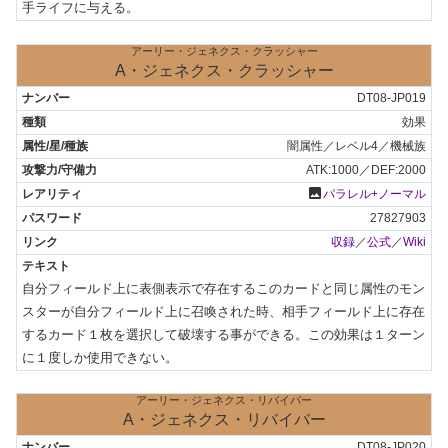
手ライフに与える。
アーリー・ジェネクス・クラッシャー
A・ジェネクス・クラッシャー
DT08-JP019
効果
闇属性／レベル4／機械族
ATK:1000／DEF:2000
photo
パラレル+ノーマル
27827903
収録
／
公式
／
Wiki
自分フィールド上に表側表示で存在するこのカードと同じ属性のモン
スターが自分フィールド上に召喚された時、相手フィールド上に存在
するカード１枚を選択して破壊する事ができる。この効果は１ターン
に１度しか使用できない。
アーリー・ジェネクス・リバイパー
A・ジェネクス・リバイバー
DT08-JP020