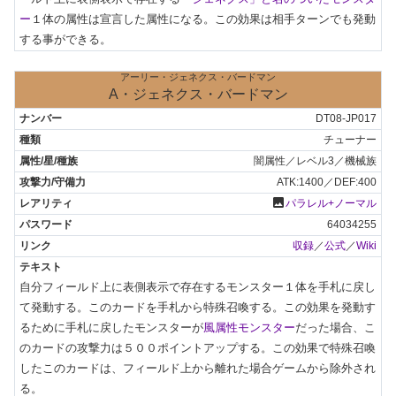
ー
１体の属性は宣言した属性になる。この効果は相手ターンでも発動
する事ができる。
アーリー・ジェネクス・バードマン
A・ジェネクス・バードマン
DT08-JP017
チューナー
闇属性／レベル3／機械族
ATK:1400／DEF:400
photo
パラレル+ノーマル
64034255
収録
／
公式
／
Wiki
自分フィールド上に表側表示で存在するモンスター１体を手札に戻し
て発動する。このカードを手札から特殊召喚する。この効果を発動す
るために手札に戻したモンスターが
風属性モンスター
だった場合、こ
のカードの攻撃力は５００ポイントアップする。この効果で特殊召喚
したこのカードは、フィールド上から離れた場合ゲームから除外され
る。