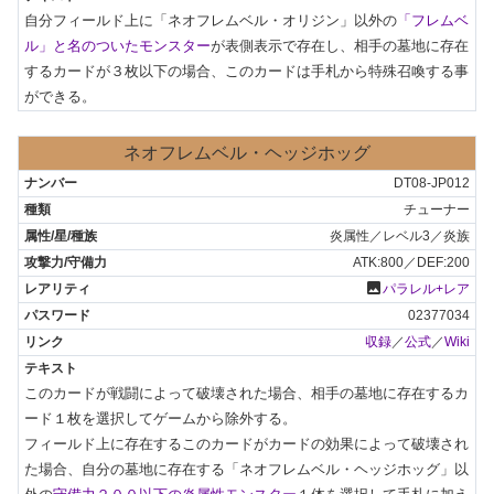
自分フィールド上に「ネオフレムベル・オリジン」以外の
「フレムベ
ル」と名のついたモンスター
が表側表示で存在し、相手の墓地に存在
するカードが３枚以下の場合、このカードは手札から特殊召喚する事
ができる。
ネオフレムベル・ヘッジホッグ
DT08-JP012
チューナー
炎属性／レベル3／炎族
ATK:800／DEF:200
photo
パラレル+レア
02377034
収録
／
公式
／
Wiki
このカードが戦闘によって破壊された場合、相手の墓地に存在するカ
ード１枚を選択してゲームから除外する。

フィールド上に存在するこのカードがカードの効果によって破壊され
た場合、自分の墓地に存在する「ネオフレムベル・ヘッジホッグ」以