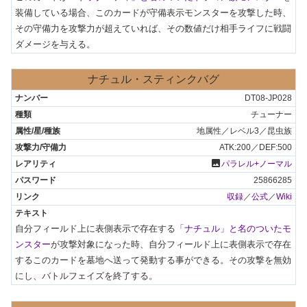
装備している場合、このカードが守備表示モンスターを攻撃した時、
その守備力を攻撃力が超えていれば、その数値だけ相手ライフに戦闘
ダメージを与える。
ナチュル・スティンクバグ
DT08-JP028
チューナー
地属性／レベル3／昆虫族
ATK:200／DEF:500
photo
パラレル+ノーマル
25866285
収録
／
公式
／
Wiki
自分フィールド上に表側表示で存在する
「ナチュル」と名のついたモ
ンスター
が攻撃対象になった時、自分フィールド上に表側表示で存在
するこのカードを墓地へ送って発動する事ができる。その攻撃を無効
にし、バトルフェイズを終了する。