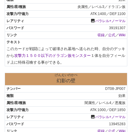
炎属性／レベル3／ドラゴン族
ATK:1400／DEF:1100
photo
パラレル+ノーマル
39191307
収録
／
公式
／
Wiki
このカードが戦闘によって破壊され墓地へ送られた時、自分のデッキ
から
攻撃力１５００以下のドラゴン族モンスター
１体を自分フィール
ド上に特殊召喚する事ができる。
げんえいのかべ
幻影の壁
DT08-JP007
効果
闇属性／レベル4／悪魔族
ATK:1000／DEF:1850
photo
パラレル+ノーマル
13945283
収録
／
公式
／
Wiki