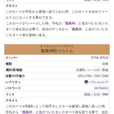
このカードが手札から墓地へ捨てられた時、このカードを自分フィー
ルド上にセットする事ができる。

このカードがリバースした時、手札の
「魔轟神」と名のついたモンス
ター
１体を見せる事で、自分のデッキから「魔轟神」と名のついたモ
ンスター１体を墓地へ送る。
まごうしんじゅうコカトル
魔轟神獣コカトル
DT08-JP022
効果
光属性／レベル4／獣族
ATK:1700／DEF:1500
photo
パラレル+レア
26704411
収録
／
公式
／
Wiki
このカードが戦闘によって相手モンスターを破壊し墓地へ送った時、
手札から
「魔轟神」と名のついたモンスター
１体を捨てる事で、自分