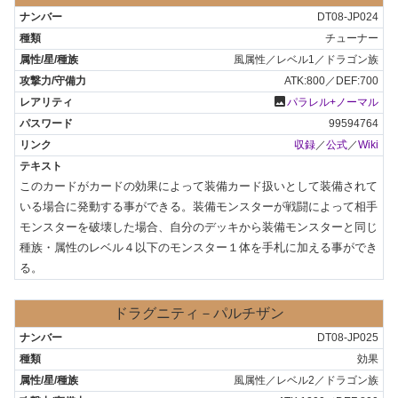
DT08-JP024
チューナー
風属性／レベル1／ドラゴン族
ATK:800／DEF:700
photo
パラレル+ノーマル
99594764
収録
／
公式
／
Wiki
このカードがカードの効果によって装備カード扱いとして装備されて
いる場合に発動する事ができる。装備モンスターが戦闘によって相手
モンスターを破壊した場合、自分のデッキから装備モンスターと同じ
種族・属性のレベル４以下のモンスター１体を手札に加える事ができ
る。
ドラグニティ－パルチザン
DT08-JP025
効果
風属性／レベル2／ドラゴン族