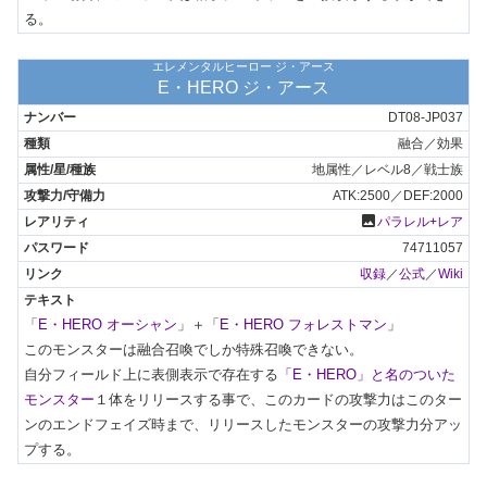
る。
エレメンタルヒーロー ジ・アース
E・HERO ジ・アース
DT08-JP037
融合／効果
地属性／レベル8／戦士族
ATK:2500／DEF:2000
photo
パラレル+レア
74711057
収録
／
公式
／
Wiki
「
E・HERO オーシャン
」＋「
E・HERO フォレストマン
」

このモンスターは融合召喚でしか特殊召喚できない。

自分フィールド上に表側表示で存在する
「E・HERO」と名のついた
モンスター
１体をリリースする事で、このカードの攻撃力はこのター
ンのエンドフェイズ時まで、リリースしたモンスターの攻撃力分アッ
プする。