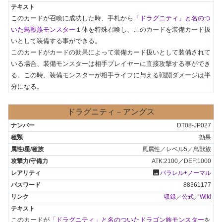
このカードが召喚に成功した時、手札から
「ドラグニティ」と名のつ
いた鳥獣族モンスター
１体を特殊召喚し、このカードを装備カード扱
いとして装備する事ができる。

このカードがカードの効果によって装備カード扱いとして装備されて
いる場合、装備モンスターは相手プレイヤーに直接攻撃する事ができ
る。この時、装備モンスターが相手ライフに与える戦闘ダメージは半
分になる。
ドラグニティ－アングス
DT08-JP027
効果
風属性／レベル5／鳥獣族
ATK:2100／DEF:1000
photo
パラレル+ノーマル
88361177
収録
／
公式
／
Wiki
このカードが
「ドラグニティ」と名のついたドラゴン族モンスター
を