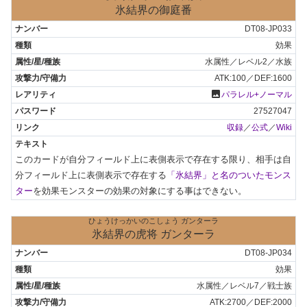
氷結界の御庭番
DT08-JP033
効果
水属性／レベル2／水族
ATK:100／DEF:1600
photo
パラレル+ノーマル
27527047
収録
／
公式
／
Wiki
このカードが自分フィールド上に表側表示で存在する限り、相手は自
分フィールド上に表側表示で存在する
「氷結界」と名のついたモンス
ター
を効果モンスターの効果の対象にする事はできない。
ひょうけっかいのこしょう ガンターラ
氷結界の虎将 ガンターラ
DT08-JP034
効果
水属性／レベル7／戦士族
ATK:2700／DEF:2000