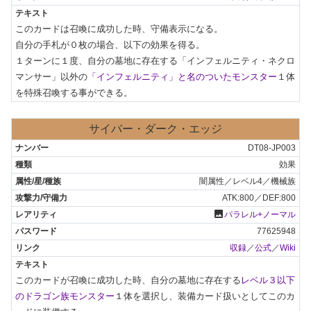
このカードは召喚に成功した時、守備表示になる。

自分の手札が０枚の場合、以下の効果を得る。

１ターンに１度、自分の墓地に存在する「インフェルニティ・ネクロ
マンサー」以外の
「インフェルニティ」と名のついたモンスター
１体
を特殊召喚する事ができる。
サイバー・ダーク・エッジ
DT08-JP003
効果
闇属性／レベル4／機械族
ATK:800／DEF:800
photo
パラレル+ノーマル
77625948
収録
／
公式
／
Wiki
このカードが召喚に成功した時、自分の墓地に存在する
レベル３以下
のドラゴン族モンスター
１体を選択し、装備カード扱いとしてこのカ