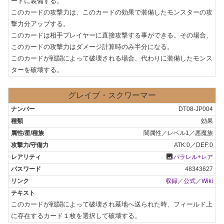
ードに装備する。

このカードの攻撃力は、このカードの効果で装備したモンスターの攻
撃力分アップする。

このカードは相手プレイヤーに直接攻撃する事ができる。その場合、
このカードの攻撃力はダメージ計算時のみ半分になる。

このカードが戦闘によって破壊される場合、代わりに装備したモンス
ターを破壊する。
グレイブ・スクワーマー
DT08-JP004
効果
闇属性／レベル1／悪魔族
ATK:0／DEF:0
photo
パラレル+レア
48343627
収録
／
公式
／
Wiki
このカードが戦闘によって破壊され墓地へ送られた時、フィールド上
に存在するカード１枚を選択して破壊する。