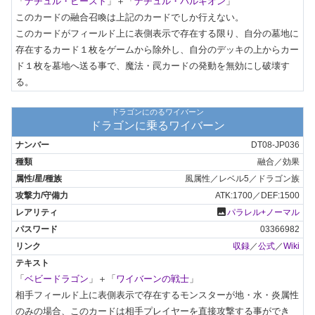
「
ナチュル・ビースト
」＋「
ナチュル・パルキオン
」

このカードの融合召喚は上記のカードでしか行えない。

このカードがフィールド上に表側表示で存在する限り、自分の墓地に
存在するカード１枚をゲームから除外し、自分のデッキの上からカー
ド１枚を墓地へ送る事で、魔法・罠カードの発動を無効にし破壊す
る。
ドラゴンにのるワイバーン
ドラゴンに乗るワイバーン
DT08-JP036
融合／効果
風属性／レベル5／ドラゴン族
ATK:1700／DEF:1500
photo
パラレル+ノーマル
03366982
収録
／
公式
／
Wiki
「
ベビードラゴン
」＋「
ワイバーンの戦士
」

相手フィールド上に表側表示で存在するモンスターが地・水・炎属性
のみの場合、このカードは相手プレイヤーを直接攻撃する事ができ