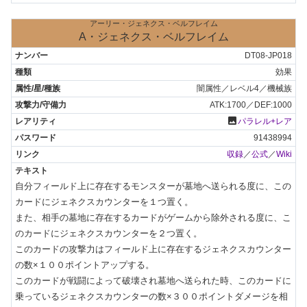
アーリー・ジェネクス・ベルフレイム
A・ジェネクス・ベルフレイム
DT08-JP018
効果
闇属性／レベル4／機械族
ATK:1700／DEF:1000
photo
パラレル+レア
91438994
収録
／
公式
／
Wiki
自分フィールド上に存在するモンスターが墓地へ送られる度に、この
カードにジェネクスカウンターを１つ置く。

また、相手の墓地に存在するカードがゲームから除外される度に、こ
のカードにジェネクスカウンターを２つ置く。

このカードの攻撃力はフィールド上に存在するジェネクスカウンター
の数×１００ポイントアップする。

このカードが戦闘によって破壊され墓地へ送られた時、このカードに
乗っているジェネクスカウンターの数×３００ポイントダメージを相