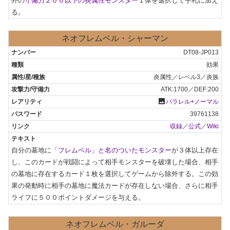
外の
守備力２００以下の炎属性モンスター
１体を選択して手札に加え
る。
ネオフレムベル・シャーマン
DT08-JP013
効果
炎属性／レベル3／炎族
ATK:1700／DEF:200
photo
パラレル+ノーマル
39761138
収録
／
公式
／
Wiki
自分の墓地に
「フレムベル」と名のついたモンスター
が３体以上存在
し、このカードが戦闘によって相手モンスターを破壊した場合、相手
の墓地に存在するカード１枚を選択してゲームから除外する。この効
果の発動時に相手の墓地に魔法カードが存在しない場合、さらに相手
ライフに５００ポイントダメージを与える。
ネオフレムベル・ガルーダ