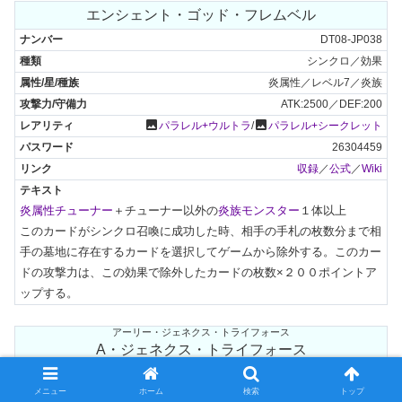
エンシェント・ゴッド・フレムベル
DT08-JP038
シンクロ／効果
炎属性／レベル7／炎族
ATK:2500／DEF:200
photo
photo
パラレル+ウルトラ
/
パラレル+シークレット
26304459
収録
／
公式
／
Wiki
炎属性チューナー
＋チューナー以外の
炎族モンスター
１体以上

このカードがシンクロ召喚に成功した時、相手の手札の枚数分まで相
手の墓地に存在するカードを選択してゲームから除外する。このカー
ドの攻撃力は、この効果で除外したカードの枚数×２００ポイントア
ップする。
アーリー・ジェネクス・トライフォース
A・ジェネクス・トライフォース
DT08-JP039
メニュー
ホーム
検索
トップ
シンクロ／効果