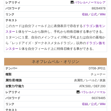
photo
パラレル+ノーマルレア
88264978
収録
／
公式
／
Wiki
このカードは自分フィールド上に表側表示で存在する
ドラゴン族モン
スター
１体をゲームから除外し、手札から特殊召喚する事ができる。

１ターンに１度、自分のメインフェイズ時に手札または自分の墓地か
ら「レッドアイズ・ダークネスメタルドラゴン」以外の
ドラゴン族モ
ンスター
１体を自分フィールド上に特殊召喚する事ができる。
ネオフレムベル・オリジン
DT08-JP011
チューナー
炎属性／レベル2／炎族
ATK:500／DEF:200
photo
パラレル+ノーマル
66378485
収録
／
公式
／
Wiki