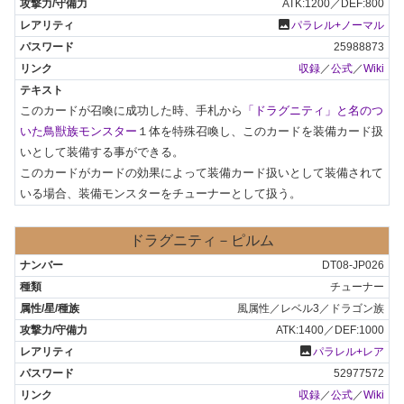
ATK:1200／DEF:800
photo
パラレル+ノーマル
25988873
収録
／
公式
／
Wiki
このカードが召喚に成功した時、手札から
「ドラグニティ」と名のつ
いた鳥獣族モンスター
１体を特殊召喚し、このカードを装備カード扱
いとして装備する事ができる。

このカードがカードの効果によって装備カード扱いとして装備されて
いる場合、装備モンスターをチューナーとして扱う。
ドラグニティ－ピルム
DT08-JP026
チューナー
風属性／レベル3／ドラゴン族
ATK:1400／DEF:1000
photo
パラレル+レア
52977572
収録
／
公式
／
Wiki