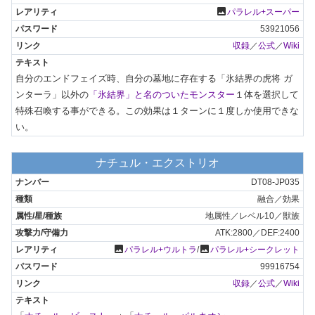
photo
パラレル+スーパー
53921056
収録
／
公式
／
Wiki
自分のエンドフェイズ時、自分の墓地に存在する「氷結界の虎将 ガ
ンターラ」以外の
「氷結界」と名のついたモンスター
１体を選択して
特殊召喚する事ができる。この効果は１ターンに１度しか使用できな
い。
ナチュル・エクストリオ
DT08-JP035
融合／効果
地属性／レベル10／獣族
ATK:2800／DEF:2400
photo
photo
パラレル+ウルトラ
/
パラレル+シークレット
99916754
収録
／
公式
／
Wiki