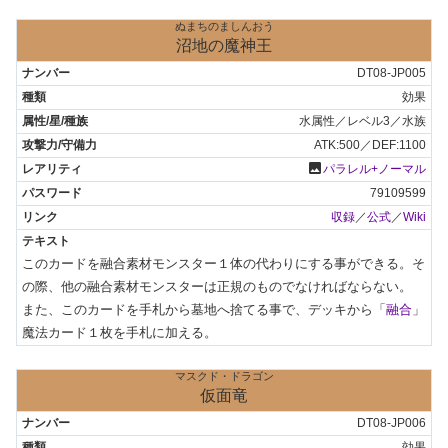
ぬまちのましんおう
沼地の魔神王
DT08-JP005
効果
水属性／レベル3／水族
ATK:500／DEF:1100
photo
パラレル+ノーマル
79109599
収録
／
公式
／
Wiki
このカードを融合素材モンスター１体の代わりにする事ができる。そ
の際、他の融合素材モンスターは正規のものでなければならない。

また、このカードを手札から墓地へ捨てる事で、デッキから「
融合
」
魔法カード１枚を手札に加える。
マスクド・ドラゴン
仮面竜
DT08-JP006
効果