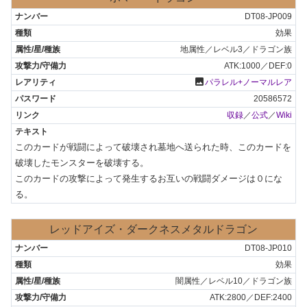
DT08-JP009
効果
地属性／レベル3／ドラゴン族
ATK:1000／DEF:0
photo
パラレル+ノーマルレア
20586572
収録
／
公式
／
Wiki
このカードが戦闘によって破壊され墓地へ送られた時、このカードを
破壊したモンスターを破壊する。

このカードの攻撃によって発生するお互いの戦闘ダメージは０にな
る。
レッドアイズ・ダークネスメタルドラゴン
DT08-JP010
効果
闇属性／レベル10／ドラゴン族
ATK:2800／DEF:2400