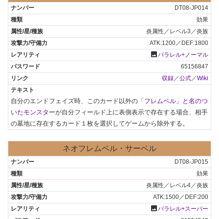
DT08-JP014
効果
炎属性／レベル3／炎族
ATK:1200／DEF:1800
photo
パラレル+ノーマル
65156847
収録
／
公式
／
Wiki
自分のエンドフェイズ時、このカード以外の
「フレムベル」と名のつ
いたモンスター
が自分フィールド上に表側表示で存在する場合、相手
の墓地に存在するカード１枚を選択してゲームから除外する。
ネオフレムベル・サーベル
DT08-JP015
効果
炎属性／レベル4／炎族
ATK:1500／DEF:200
photo
パラレル+スーパー