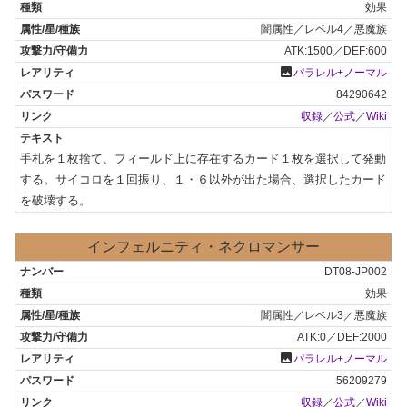
効果
闇属性／レベル4／悪魔族
ATK:1500／DEF:600
photo
パラレル+ノーマル
84290642
収録
／
公式
／
Wiki
手札を１枚捨て、フィールド上に存在するカード１枚を選択して発動
する。サイコロを１回振り、１・６以外が出た場合、選択したカード
を破壊する。
インフェルニティ・ネクロマンサー
DT08-JP002
効果
闇属性／レベル3／悪魔族
ATK:0／DEF:2000
photo
パラレル+ノーマル
56209279
収録
／
公式
／
Wiki