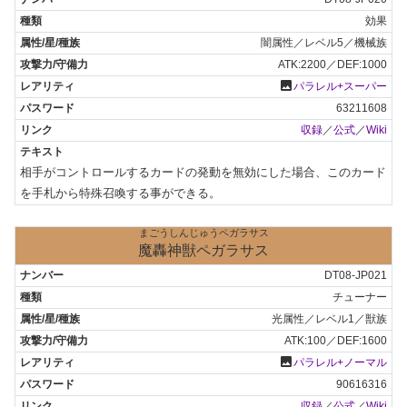
効果
闇属性／レベル5／機械族
ATK:2200／DEF:1000
photo
パラレル+スーパー
63211608
収録
／
公式
／
Wiki
相手がコントロールするカードの発動を無効にした場合、このカード
を手札から特殊召喚する事ができる。
まごうしんじゅうペガラサス
魔轟神獣ペガラサス
DT08-JP021
チューナー
光属性／レベル1／獣族
ATK:100／DEF:1600
photo
パラレル+ノーマル
90616316
収録
／
公式
／
Wiki