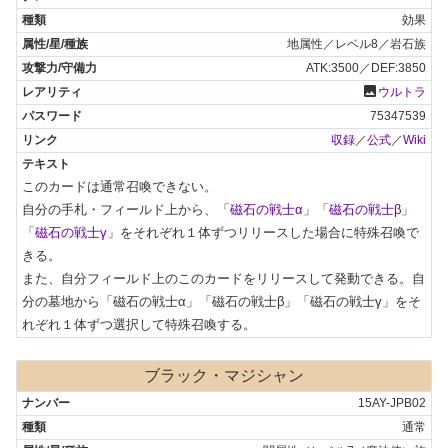
効果
地属性／レベル8／岩石族
ATK:3500／DEF:3850
photo
ウルトラ
75347539
収録
／
公式
／
Wiki
このカードは通常召喚できない。

自分の手札・フィールド上から、「
磁石の戦士α
」「
磁石の戦士β
」
「
磁石の戦士γ
」をそれぞれ１体ずつリリースした場合に特殊召喚で
きる。

また、自分フィールド上のこのカードをリリースして発動できる。自
分の墓地から「磁石の戦士α」「磁石の戦士β」「磁石の戦士γ」をそ
れぞれ１体ずつ選択して特殊召喚する。
ブラック・マジシャン
15AY-JPB02
通常