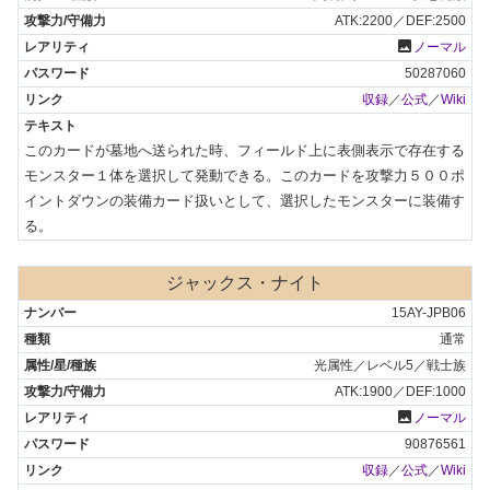
ATK:2200／DEF:2500
photo
ノーマル
50287060
収録
／
公式
／
Wiki
このカードが墓地へ送られた時、フィールド上に表側表示で存在する
モンスター１体を選択して発動できる。このカードを攻撃力５００ポ
イントダウンの装備カード扱いとして、選択したモンスターに装備す
る。
ジャックス・ナイト
15AY-JPB06
通常
光属性／レベル5／戦士族
ATK:1900／DEF:1000
photo
ノーマル
90876561
収録
／
公式
／
Wiki