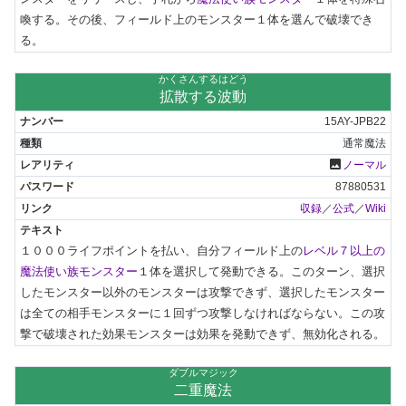
喚する。その後、フィールド上のモンスター１体を選んで破壊でき
る。
かくさんするはどう
拡散する波動
15AY-JPB22
通常魔法
photo
ノーマル
87880531
収録
／
公式
／
Wiki
１０００ライフポイントを払い、自分フィールド上の
レベル７以上の
魔法使い族モンスター
１体を選択して発動できる。このターン、選択
したモンスター以外のモンスターは攻撃できず、選択したモンスター
は全ての相手モンスターに１回ずつ攻撃しなければならない。この攻
撃で破壊された効果モンスターは効果を発動できず、無効化される。
ダブルマジック
二重魔法