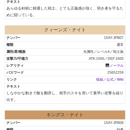
あらゆる剣術に精通した戦士。とても正義感が強く、弱き者を守るた
めに闘っている。
クィーンズ・ナイト
15AY-JPB07
通常
光属性／レベル4／戦士族
ATK:1500／DEF:1600
photo
ノーマル
25652259
収録
／
公式
／
Wiki
しなやかな動きで敵を翻弄し、相手のスキを突いて素早い攻撃を繰り
出す。
キングス・ナイト
15AY-JPB08
効果