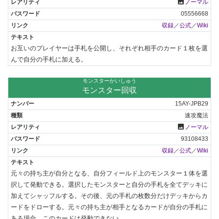
photo
ノーマル
05556668
収録
／
公式
／
Wiki
お互いのプレイヤーは手札を公開し、それぞれ相手のカード１枚を選
んで自分の手札に加える。
モンスターかいしゅう
モンスター回収
15AY-JPB29
速攻魔法
photo
ノーマル
93108433
収録
／
公式
／
Wiki
元々の持ち主が自分となる、自分フィールド上のモンスター１体を選
択して発動できる。選択したモンスターと自分の手札を全てデッキに
加えてシャッフルする。その後、元の手札の枚数分だけデッキからカ
ードをドローする。元々の持ち主が相手となるカードが自分の手札に
ある場合、このカードは発動できない。