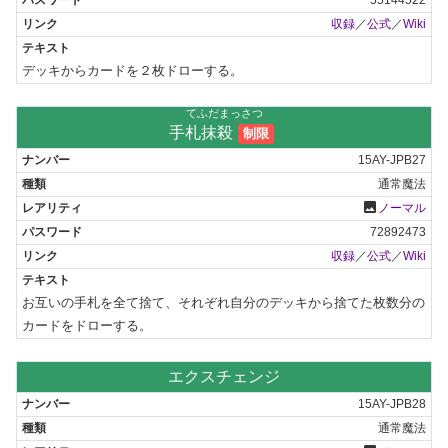
収録
／
公式
／
Wiki
デッキからカードを２枚ドローする。
てふだまっさつ
手札抹殺
制限
15AY-JPB27
通常魔法
photo
ノーマル
72892473
収録
／
公式
／
Wiki
お互いの手札を全て捨て、それぞれ自分のデッキから捨てた枚数分の
カードをドローする。
エクスチェンジ
15AY-JPB28
通常魔法