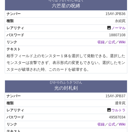
ろくぼうせいのじゅばく
六芒星の呪縛
15AY-JPB36
永続罠
photo
ノーマル
18807108
収録
／
公式
／
Wiki
相手フィールド上のモンスター１体を選択して発動できる。選択した
モンスターは攻撃できず、表示形式の変更もできない。選択したモン
スターが破壊された時、このカードを破壊する。
ひかりのふうさつけん
光の封札剣
15AY-JPB37
通常罠
photo
ウルトラ
49587034
収録
／
公式
／
Wiki