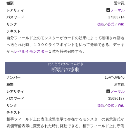
通常罠
photo
ノーマル
37383714
収録
／
公式
／
Wiki
自分フィールド上のモンスターがカードの効果によって破壊され墓地
へ送られた時、１０００ライフポイントを払って発動できる。デッキ
から
レベル４モンスター
１体を特殊召喚する。
だんとうだいのさんげき
断頭台の惨劇
15AY-JPB40
通常罠
photo
ノーマル
35686187
収録
／
公式
／
Wiki
相手フィールド上に表側攻撃表示で存在するモンスターの表示形式が
表側守備表示に変更された時に発動できる。相手フィールド上に守備