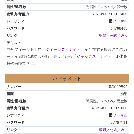
光属性／レベル4／戦士族
ATK:1600／DEF:1400
photo
ノーマル
64788463
収録
／
公式
／
Wiki
自分フィールド上に「
クィーンズ・ナイト
」が存在する場合にこのカ
ードが召喚に成功した時、デッキから「
ジャックス・ナイト
」１体を
特殊召喚できる。
バフォメット
15AY-JPB09
効果
闇属性／レベル5／悪魔族
ATK:1400／DEF:1800
photo
ノーマル
77207191
収録
／
公式
／
Wiki