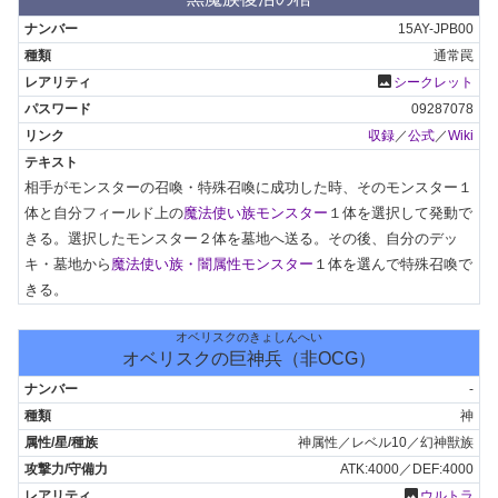
15AY-JPB00
通常罠
photo
シークレット
09287078
収録
／
公式
／
Wiki
相手がモンスターの召喚・特殊召喚に成功した時、そのモンスター１
体と自分フィールド上の
魔法使い族モンスター
１体を選択して発動で
きる。選択したモンスター２体を墓地へ送る。その後、自分のデッ
キ・墓地から
魔法使い族・闇属性モンスター
１体を選んで特殊召喚で
きる。
オベリスクのきょしんへい
オベリスクの巨神兵（非OCG）
-
神
神属性／レベル10／幻神獣族
ATK:4000／DEF:4000
photo
ウルトラ