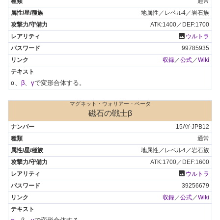
通常
地属性／レベル4／岩石族
ATK:1400／DEF:1700
photo
ウルトラ
99785935
収録
／
公式
／
Wiki
α、
β
、
γ
で変形合体する。
マグネット・ウォリアー・ベータ
磁石の戦士β
15AY-JPB12
通常
地属性／レベル4／岩石族
ATK:1700／DEF:1600
photo
ウルトラ
39256679
収録
／
公式
／
Wiki