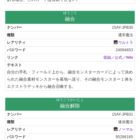
ゆうごう
融合
15AY-JPB30
通常魔法
photo
ウルトラ
24094653
収録
／
公式
／
Wiki
自分の手札・フィールド上から、融合モンスターカードによって決め
られた融合素材モンスターを墓地へ送り、その融合モンスター１体を
エクストラデッキから融合召喚する。
ゆうごうかいじょ
融合解除
15AY-JPB31
速攻魔法
photo
ノーマル
95286165