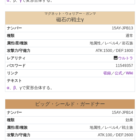
α
、β、
γ
で変形合体する。
マグネット・ウォリアー・ガンマ
磁石の戦士γ
15AY-JPB13
通常
地属性／レベル4／岩石族
ATK:1500／DEF:1800
photo
ウルトラ
11549357
収録
／
公式
／
Wiki
α
、
β
、γで変形合体する。
ビッグ・シールド・ガードナー
15AY-JPB14
効果
地属性／レベル4／戦士族
ATK:100／DEF:2600