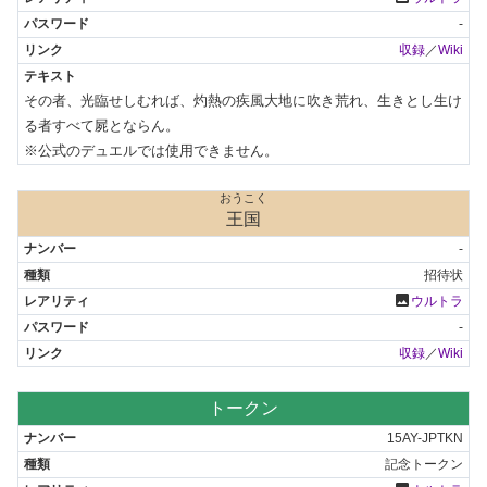
-
収録
／
Wiki
その者、光臨せしむれば、灼熱の疾風大地に吹き荒れ、生きとし生け
る者すべて屍とならん。

※公式のデュエルでは使用できません。
おうこく
王国
-
招待状
photo
ウルトラ
-
収録
／
Wiki
トークン
15AY-JPTKN
記念トークン