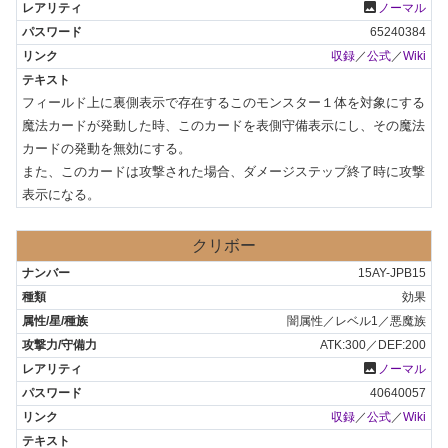
photo
ノーマル
65240384
収録
／
公式
／
Wiki
フィールド上に裏側表示で存在するこのモンスター１体を対象にする
魔法カードが発動した時、このカードを表側守備表示にし、その魔法
カードの発動を無効にする。

また、このカードは攻撃された場合、ダメージステップ終了時に攻撃
表示になる。
クリボー
15AY-JPB15
効果
闇属性／レベル1／悪魔族
ATK:300／DEF:200
photo
ノーマル
40640057
収録
／
公式
／
Wiki