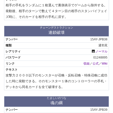
相手の手札をランダムに１枚選んで裏側表示でゲームから除外する。
発動後、相手のターンで数えて４ターン目の相手のスタンバイフェイ
ズ時に、そのカードを相手の手札に戻す。
チェーンデストラクション
連鎖破壊
15AY-JPB38
通常罠
photo
ノーマル
01248895
収録
／
公式
／
Wiki
攻撃力２０００以下のモンスターが召喚・反転召喚・特殊召喚に成功
した時に発動できる。そのモンスター１体のコントローラーの手札・
デッキから同名カードを全て破壊する。
たましいのつな
魂の綱
15AY-JPB39