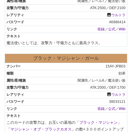
闇属性／レベル7／魔法使い族
ATK:2500／DEF:2100
photo
ウルトラ
46986414
収録
／
公式
／
Wiki
魔法使いとしては、攻撃力・守備力ともに最高クラス。
ブラック・マジシャン・ガール
15AY-JPB03
効果
闇属性／レベル6／魔法使い族
ATK:2000／DEF:1700
photo
ウルトラ
38033121
収録
／
公式
／
Wiki
このカードの攻撃力は、お互いの墓地の「
ブラック・マジシャン
」
「
マジシャン・オブ・ブラックカオス
」の数×３００ポイントアップ