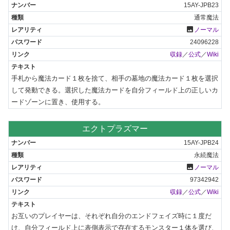
15AY-JPB23
通常魔法
photo
ノーマル
24096228
収録
／
公式
／
Wiki
手札から魔法カード１枚を捨て、相手の墓地の魔法カード１枚を選択
して発動できる。選択した魔法カードを自分フィールド上の正しいカ
ードゾーンに置き、使用する。
エクトプラズマー
15AY-JPB24
永続魔法
photo
ノーマル
97342942
収録
／
公式
／
Wiki
お互いのプレイヤーは、それぞれ自分のエンドフェイズ時に１度だ
け、自分フィールド上に表側表示で存在するモンスター１体を選び、