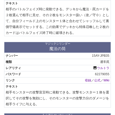
相手のバトルフェイズ時に発動できる。デッキから魔法・罠カードを
２枚選んで相手に見せ、その２枚をモンスター扱い（攻／守０）とし
て、自分フィールド上のモンスター１体と合わせてシャッフルして裏
側守備表示でセットする。この効果でデッキから特殊召喚した２枚の
カードはバトルフェイズ終了時に破壊される。
マジックシリンダー
魔法の筒
15AY-JPB35
通常罠
photo
ウルトラ
62279055
収録
／
公式
／
Wiki
相手モンスターの攻撃宣言時に発動できる。攻撃モンスター１体を選
択してその攻撃を無効にし、そのモンスターの攻撃力分のダメージを
相手ライフに与える。