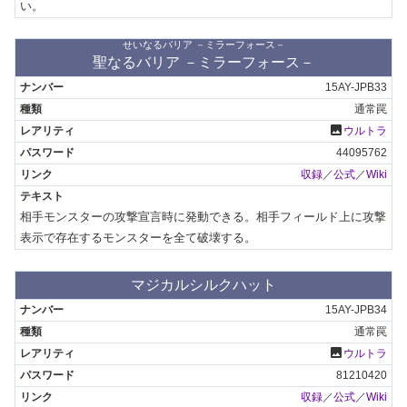
い。
せいなるバリア －ミラーフォース－
聖なるバリア －ミラーフォース－
15AY-JPB33
通常罠
photo
ウルトラ
44095762
収録
／
公式
／
Wiki
相手モンスターの攻撃宣言時に発動できる。相手フィールド上に攻撃
表示で存在するモンスターを全て破壊する。
マジカルシルクハット
15AY-JPB34
通常罠
photo
ウルトラ
81210420
収録
／
公式
／
Wiki