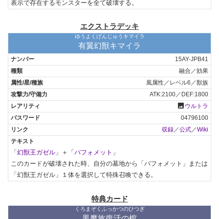
表示で存在するモンスターを全て破壊する。
エクストラデッキ
ゆうよくげんじゅうキマイラ
有翼幻獣キマイラ
15AY-JPB41
融合／効果
風属性／レベル6／獣族
ATK:2100／DEF:1800
photo
ウルトラ
04796100
収録
／
公式
／
Wiki
「
幻獣王ガゼル
」＋「
バフォメット
」

このカードが破壊された時、自分の墓地から「バフォメット」または
「幻獣王ガゼル」１体を選択して特殊召喚できる。
特典カード
くろまぞくふっかつのひつぎ
黒魔族復活の棺