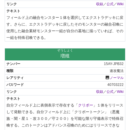
収録
／
公式
／
Wiki
フィールド上の融合モンスター１体を選択してエクストラデッキに戻
す。さらに、エクストラデッキに戻したそのモンスターの融合召喚に
使用した融合素材モンスター一組が自分の墓地に揃っていれば、その
一組を特殊召喚できる。
ぞうしょく
増殖
15AY-JPB32
速攻魔法
photo
ノーマル
40703222
収録
／
公式
／
Wiki
自分フィールド上に表側表示で存在する「
クリボー
」１体をリリース
して発動できる。自分フィールド上に「クリボートークン」（悪魔
族・闇・星１・攻３００／守２００）を可能な限り守備表示で特殊召
喚する。このトークンはアドバンス召喚のためにはリリースできな