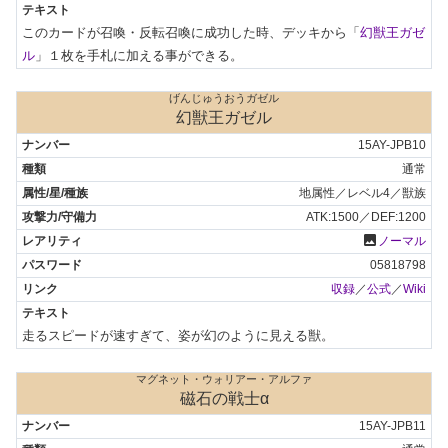
このカードが召喚・反転召喚に成功した時、デッキから「
幻獣王ガゼ
ル
」１枚を手札に加える事ができる。
げんじゅうおうガゼル
幻獣王ガゼル
15AY-JPB10
通常
地属性／レベル4／獣族
ATK:1500／DEF:1200
photo
ノーマル
05818798
収録
／
公式
／
Wiki
走るスピードが速すぎて、姿が幻のように見える獣。
マグネット・ウォリアー・アルファ
磁石の戦士α
15AY-JPB11