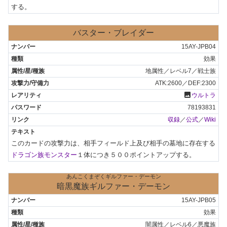
する。
バスター・ブレイダー
15AY-JPB04
効果
地属性／レベル7／戦士族
ATK:2600／DEF:2300
photo
ウルトラ
78193831
収録
／
公式
／
Wiki
このカードの攻撃力は、相手フィールド上及び相手の墓地に存在する
ドラゴン族モンスター
１体につき５００ポイントアップする。
あんこくまぞくギルファー・デーモン
暗黒魔族ギルファー・デーモン
15AY-JPB05
効果
闇属性／レベル6／悪魔族