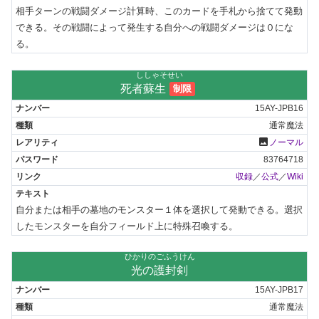
相手ターンの戦闘ダメージ計算時、このカードを手札から捨てて発動
できる。その戦闘によって発生する自分への戦闘ダメージは０にな
る。
ししゃそせい
死者蘇生
制限
15AY-JPB16
通常魔法
photo
ノーマル
83764718
収録
／
公式
／
Wiki
自分または相手の墓地のモンスター１体を選択して発動できる。選択
したモンスターを自分フィールド上に特殊召喚する。
ひかりのごふうけん
光の護封剣
15AY-JPB17
通常魔法