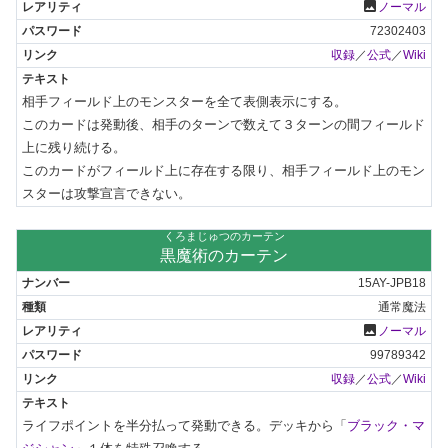
photo
ノーマル
72302403
収録
／
公式
／
Wiki
相手フィールド上のモンスターを全て表側表示にする。

このカードは発動後、相手のターンで数えて３ターンの間フィールド
上に残り続ける。

このカードがフィールド上に存在する限り、相手フィールド上のモン
スターは攻撃宣言できない。
くろまじゅつのカーテン
黒魔術のカーテン
15AY-JPB18
通常魔法
photo
ノーマル
99789342
収録
／
公式
／
Wiki
ライフポイントを半分払って発動できる。デッキから「
ブラック・マ