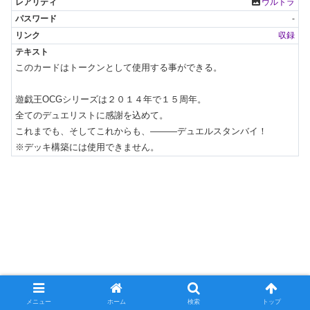
photo
ウルトラ
-
収録
このカードはトークンとして使用する事ができる。

遊戯王OCGシリーズは２０１４年で１５周年。

全てのデュエリストに感謝を込めて。

これまでも、そしてこれからも、―――デュエルスタンバイ！

※デッキ構築には使用できません。
メニュー
ホーム
検索
トップ