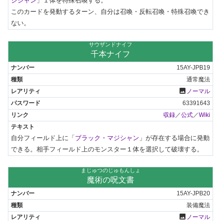
ジシャン
」１体を特殊召喚する。

このカードを発動するターン、自分は召喚・反転召喚・特殊召喚でき
ない。
サウザンドナイフ
千本ナイフ
15AY-JPB19
通常魔法
photo
ノーマル
63391643
収録
／
公式
／
Wiki
自分フィールド上に「
ブラック・マジシャン
」が存在する場合に発動
できる。相手フィールド上のモンスター１体を選択して破壊する。
まじゅつのじゅもんしょ
魔術の呪文書
15AY-JPB20
装備魔法
photo
ノーマル