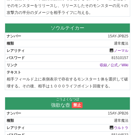
そのモンスターをリリースし、リリースしたそのモンスターの元々の
攻撃力の半分のダメージを相手ライフに与える。
ソウルテイカー
15AY-JPB25
通常魔法
photo
ノーマル
81510157
収録
／
公式
／
Wiki
相手フィールド上に表側表示で存在するモンスター１体を選択して破
壊する。その後、相手は１０００ライフポイント回復する。
ごうよくなつぼ
強欲な壺
禁止
15AY-JPB26
通常魔法
photo
ウルトラ
55144522