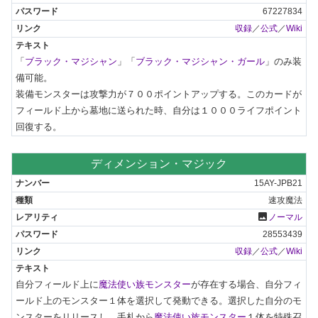
67227834
収録
／
公式
／
Wiki
「
ブラック・マジシャン
」「
ブラック・マジシャン・ガール
」のみ装
備可能。

装備モンスターは攻撃力が７００ポイントアップする。このカードが
フィールド上から墓地に送られた時、自分は１０００ライフポイント
回復する。
ディメンション・マジック
15AY-JPB21
速攻魔法
photo
ノーマル
28553439
収録
／
公式
／
Wiki
自分フィールド上に
魔法使い族モンスター
が存在する場合、自分フィ
ールド上のモンスター１体を選択して発動できる。選択した自分のモ
ンスターをリリースし、手札から
魔法使い族モンスター
１体を特殊召