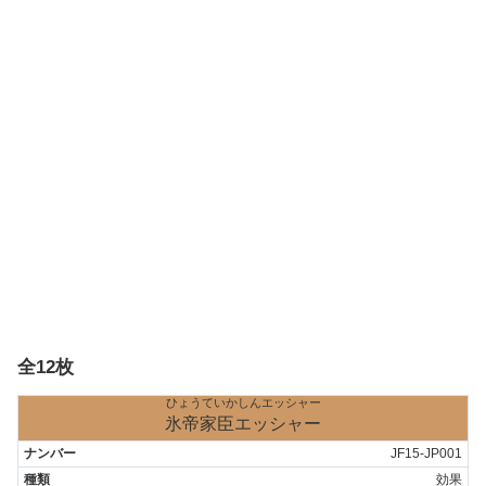
全12枚
ひょうていかしんエッシャー
氷帝家臣エッシャー
JF15-JP001
効果