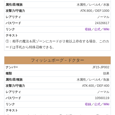
水属性／レベル4／水族
ATK:800／DEF:1000
ノーマル
24326617
収録
／
公式
／
Wiki
①：相手の魔法＆罠ゾーンにカードが２枚以上存在する場合、このカ
ードは手札から特殊召喚できる。
フィッシュボーグ－ドクター
JF15-JP002
効果
水属性／レベル4／魚族
ATK:400／DEF:400
ノーマル
10560119
収録
／
公式
／
Wiki