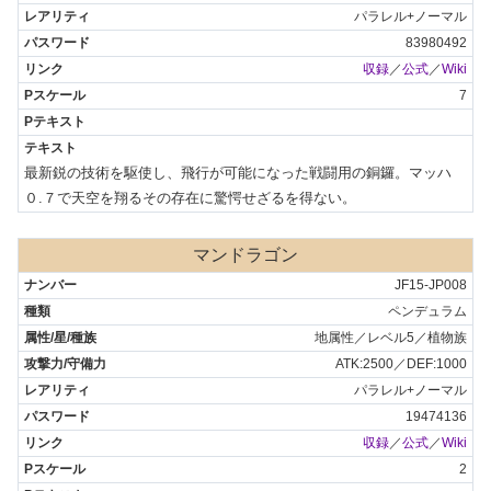
パラレル+ノーマル
83980492
収録
／
公式
／
Wiki
7
最新鋭の技術を駆使し、飛行が可能になった戦闘用の銅鑼。マッハ
０.７で天空を翔るその存在に驚愕せざるを得ない。
マンドラゴン
JF15-JP008
ペンデュラム
地属性／レベル5／植物族
ATK:2500／DEF:1000
パラレル+ノーマル
19474136
収録
／
公式
／
Wiki
2