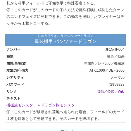
札から相手フィールドに守備表示で特殊召喚できる。

②：このカードがこのカードの①の方法で特殊召喚に成功したターン
のエンドフェイズに発動できる。この効果を発動したプレイヤーはデ
ッキから１枚ドローする。
じゅうそうきこう パンツァードラゴン
重装機甲 パンツァードラゴン
JF15-JP004
融合／効果
光属性／レベル5／機械族
ATK:1000／DEF:2600
ノーマル
72959823
収録
／
公式
／
Wiki
機械族モンスター
＋
ドラゴン族モンスター
①：このカードが破壊され墓地へ送られた場合、フィールドのカード
１枚を対象として発動できる。そのカードを破壊する。