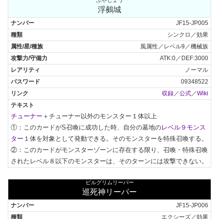
ふやじょう
浮鵺城
JF15-JP005
シンクロ／効果
風属性／レベル9／機械族
ATK:0／DEF:3000
ノーマル
09348522
収録
／
公式
／
Wiki
チューナー
＋チューナー以外のモンスター１体以上

①：このカードがS召喚に成功した時、自分の墓地の
レベル９モンス
ター
１体を対象として発動できる。そのモンスターを特殊召喚する。

②：このカードがモンスターゾーンに存在する限り、召喚・特殊召喚
されたレベル８以下のモンスターは、そのターンには攻撃できない。
ピルグリムリーパー
巡死神リーパー
JF15-JP006
エクシーズ／効果