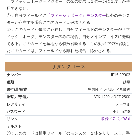
「フィッシュボーグ－ドクター」の②の効果は１ターンに１度しか使
用できない。

①：自分フィールドに
「フィッシュボーグ」モンスター
以外のモンス
ターが存在する場合にこのカードは破壊される。

②：このカードが墓地に存在し、自分フィールドのモンスターが「フ
ィッシュボーグ」モンスターのみの場合、自分メインフェイズに発動
できる。このカードを墓地から特殊召喚する。この効果で特殊召喚し
たこのカードは、フィールドから離れた場合に除外される。
サタンクロース
JF15-JP003
効果
光属性／レベル6／悪魔族
ATK:1200／DEF:2500
ノーマル
46565218
収録
／
公式
／
Wiki
①：このカードは相手フィールドのモンスター１体をリリースし、手