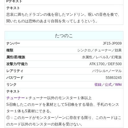
悲哀に満ちたドラゴンの魂を宿したマンドリン。呪いの音色を奏で、
聞いたものは恐怖のあまり自我を失ってしまうという。
たつのこ
JF15-JP009
シンクロ／チューナー／効果
水属性／レベル3／幻竜族
ATK:1700／DEF:500
パラレル+ノーマル
55863245
収録
／
公式
／
Wiki
チューナー
＋チューナー以外のモンスター１体以上

S召喚したこのカードを素材としてS召喚をする場合、手札のモンス
ター１体もS素材にできる。

①：このカードがモンスターゾーンに存在する限り、このカードはこ
のカード以外のモンスターの効果を受けない。