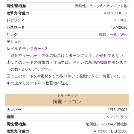
闇属性／ランク6／アンデット族
ATK:?／DEF:?
ノーマル
45742626
収録
／
公式
／
Wiki
レベル６モンスター
×２

「巡死神リーパー」の②の効果は１ターンに１度しか使用できない。

①：このカードの攻撃力・守備力は、お互いの墓地の
闇属性モンスタ
ー
の数×２００アップする。

②：このカードのX素材を１つ取り除いて発動できる。お互いのデッ
キの上からカードを５枚墓地へ送る。
ドラドラゴン
銅鑼ドラゴン
JF15-JP007
ペンデュラム
地属性／レベル4／機械族
ATK:500／DEF:2100