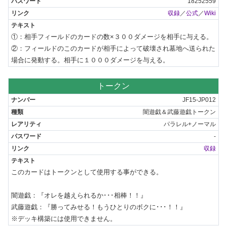
18252559
収録
／
公式
／
Wiki
①：相手フィールドのカードの数×３００ダメージを相手に与える。

②：フィールドのこのカードが相手によって破壊され墓地へ送られた
場合に発動する。相手に１０００ダメージを与える。
トークン
JF15-JP012
闇遊戯＆武藤遊戯トークン
パラレル+ノーマル
-
収録
このカードはトークンとして使用する事ができる。

闇遊戯：『オレを越えられるか･･･相棒！！』

武藤遊戯：『勝ってみせる！もうひとりのボクに･･･！！』

※デッキ構築には使用できません。