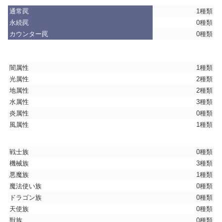
通常罠
1種類
永続罠
0種類
カウンター罠
0種類
闇属性
1種類
光属性
2種類
地属性
2種類
水属性
3種類
炎属性
0種類
風属性
1種類
戦士族
0種類
機械族
3種類
悪魔族
1種類
魔法使い族
0種類
ドラゴン族
0種類
天使族
0種類
獣族
0種類