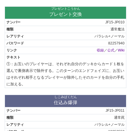
プレゼントこうかん
プレゼント交換
JF15-JP010
通常魔法
パラレル+ノーマル
82257940
収録
／
公式
／
Wiki
①：お互いのプレイヤーは、それぞれ自分のデッキからカード１枚を
選んで裏側表示で除外する。このターンのエンドフェイズに、お互い
はそれぞれ相手となるプレイヤーが除外したそのカードを自分の手札
に加える。
しこみばくだん
仕込み爆弾
JF15-JP011
通常罠
パラレル+ノーマル