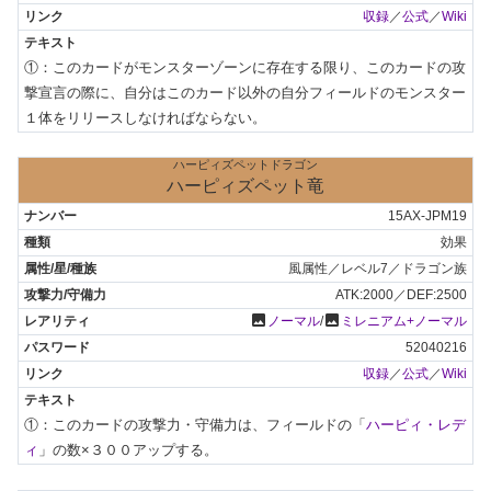
収録
／
公式
／
Wiki
①：このカードがモンスターゾーンに存在する限り、このカードの攻
撃宣言の際に、自分はこのカード以外の自分フィールドのモンスター
１体をリリースしなければならない。
ハーピィズペットドラゴン
ハーピィズペット竜
15AX-JPM19
効果
風属性／レベル7／ドラゴン族
ATK:2000／DEF:2500
photo
photo
ノーマル
/
ミレニアム+ノーマル
52040216
収録
／
公式
／
Wiki
①：このカードの攻撃力・守備力は、フィールドの「
ハーピィ・レデ
ィ
」の数×３００アップする。