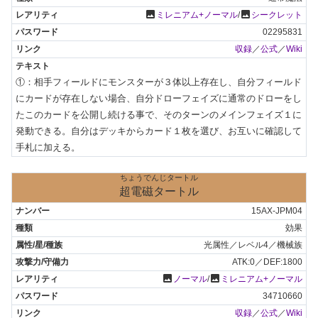
photo
photo
ミレニアム+ノーマル
/
シークレット
02295831
収録
／
公式
／
Wiki
①：相手フィールドにモンスターが３体以上存在し、自分フィールド
にカードが存在しない場合、自分ドローフェイズに通常のドローをし
たこのカードを公開し続ける事で、そのターンのメインフェイズ１に
発動できる。自分はデッキからカード１枚を選び、お互いに確認して
手札に加える。
ちょうでんじタートル
超電磁タートル
15AX-JPM04
効果
光属性／レベル4／機械族
ATK:0／DEF:1800
photo
photo
ノーマル
/
ミレニアム+ノーマル
34710660
収録
／
公式
／
Wiki