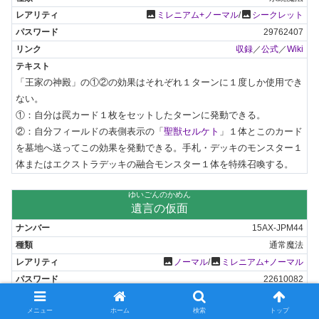
photo
photo
ミレニアム+ノーマル
/
シークレット
29762407
収録
／
公式
／
Wiki
「王家の神殿」の①②の効果はそれぞれ１ターンに１度しか使用でき
ない。

①：自分は罠カード１枚をセットしたターンに発動できる。

②：自分フィールドの表側表示の「
聖獣セルケト
」１体とこのカード
を墓地へ送ってこの効果を発動できる。手札・デッキのモンスター１
体またはエクストラデッキの融合モンスター１体を特殊召喚する。
ゆいごんのかめん
遺言の仮面
15AX-JPM44
通常魔法
photo
photo
ノーマル
/
ミレニアム+ノーマル
22610082
収録
／
公式
／
Wiki
メニュー
ホーム
検索
トップ