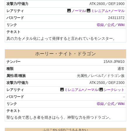
ATK:2600／DEF:1900
photo
photo
ノーマル
/
ミレニアム+ノーマル
24311372
収録
／
公式
／
Wiki
真の力をメタル化によって発揮すると言われているモンスター。
ホーリー・ナイト・ドラゴン
15AX-JPM10
通常
光属性／レベル7／ドラゴン族
ATK:2500／DEF:2300
photo
photo
ミレニアム+ノーマル
/
シークレット
-
収録
／
公式
／
Wiki
聖なる炎で悪しき者を焼きはらう、神聖な力を持つドラゴン。
ふりこやいばのごうもんきかい