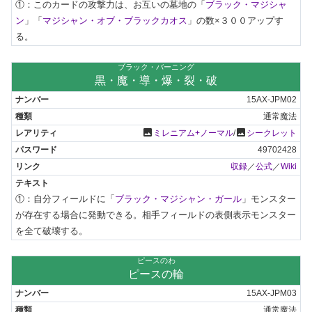
①：このカードの攻撃力は、お互いの墓地の「
ブラック・マジシャ
ン
」「
マジシャン・オブ・ブラックカオス
」の数×３００アップす
る。
ブラック・バーニング
黒・魔・導・爆・裂・破
15AX-JPM02
通常魔法
photo
photo
ミレニアム+ノーマル
/
シークレット
49702428
収録
／
公式
／
Wiki
①：自分フィールドに「
ブラック・マジシャン・ガール
」モンスター
が存在する場合に発動できる。相手フィールドの表側表示モンスター
を全て破壊する。
ピースのわ
ピースの輪
15AX-JPM03
通常魔法