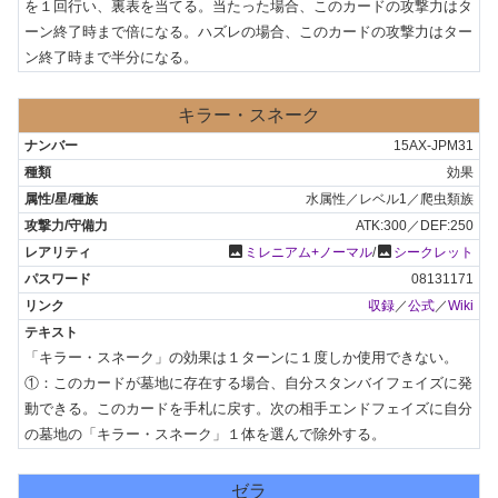
を１回行い、裏表を当てる。当たった場合、このカードの攻撃力はタ
ーン終了時まで倍になる。ハズレの場合、このカードの攻撃力はター
ン終了時まで半分になる。
キラー・スネーク
15AX-JPM31
効果
水属性／レベル1／爬虫類族
ATK:300／DEF:250
photo
photo
ミレニアム+ノーマル
/
シークレット
08131171
収録
／
公式
／
Wiki
「キラー・スネーク」の効果は１ターンに１度しか使用できない。

①：このカードが墓地に存在する場合、自分スタンバイフェイズに発
動できる。このカードを手札に戻す。次の相手エンドフェイズに自分
の墓地の「キラー・スネーク」１体を選んで除外する。
ゼラ