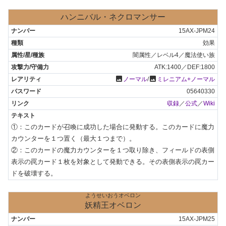
ハンニバル・ネクロマンサー
15AX-JPM24
効果
闇属性／レベル4／魔法使い族
ATK:1400／DEF:1800
photo
photo
ノーマル
/
ミレニアム+ノーマル
05640330
収録
／
公式
／
Wiki
①：このカードが召喚に成功した場合に発動する。このカードに魔力
カウンターを１つ置く（最大１つまで）。

②：このカードの魔力カウンターを１つ取り除き、フィールドの表側
表示の罠カード１枚を対象として発動できる。その表側表示の罠カー
ドを破壊する。
ようせいおうオベロン
妖精王オベロン
15AX-JPM25