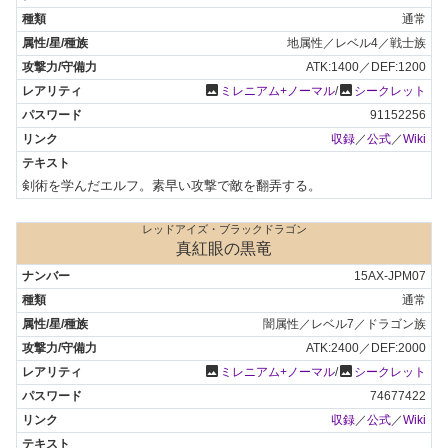
通常
地属性／レベル4／戦士族
ATK:1400／DEF:1200
photo
photo
ミレニアム+ノーマル
/
シークレット
91152256
収録
／
公式
／
Wiki
剣術を学んだエルフ。素早い攻撃で敵を翻弄する。
レッドアイズ・ブラックドラゴン
真紅眼の黒竜
15AX-JPM07
通常
闇属性／レベル7／ドラゴン族
ATK:2400／DEF:2000
photo
photo
ミレニアム+ノーマル
/
シークレット
74677422
収録
／
公式
／
Wiki