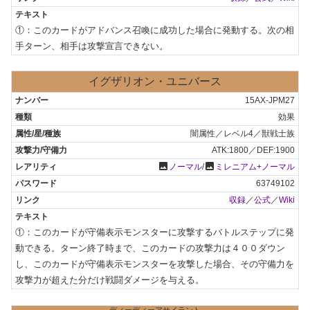
①：このカードがアドバンス召喚に成功した場合に発動する。次の相
手ターン、相手は攻撃宣言できない。
イグザリオン・ユニバース
15AX-JPM27
効果
闇属性／レベル4／獣戦士族
ATK:1800／DEF:1900
photo
photo
ノーマル
/
ミレニアム+ノーマル
63749102
収録
／
公式
／
Wiki
①：このカードが守備表示モンスターに攻撃するバトルステップに発
動できる。ターン終了時まで、このカードの攻撃力は４００ダウン
し、このカードが守備表示モンスターを攻撃した場合、その守備力を
攻撃力が超えた分だけ戦闘ダメージを与える。
ディーディーアサイラント