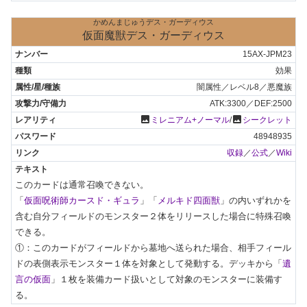
かめんまじゅうデス・ガーディウス
仮面魔獣デス・ガーディウス
15AX-JPM23
効果
闇属性／レベル8／悪魔族
ATK:3300／DEF:2500
photo
photo
ミレニアム+ノーマル
/
シークレット
48948935
収録
／
公式
／
Wiki
このカードは通常召喚できない。

「
仮面呪術師カースド・ギュラ
」「
メルキド四面獣
」の内いずれかを
含む自分フィールドのモンスター２体をリリースした場合に特殊召喚
できる。

①：このカードがフィールドから墓地へ送られた場合、相手フィール
ドの表側表示モンスター１体を対象として発動する。デッキから「
遺
言の仮面
」１枚を装備カード扱いとして対象のモンスターに装備す
る。