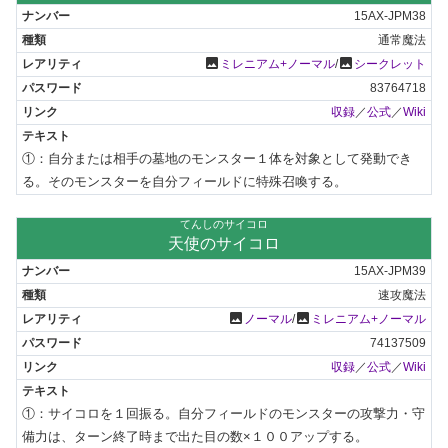
15AX-JPM38
通常魔法
photo
photo
ミレニアム+ノーマル
/
シークレット
83764718
収録
／
公式
／
Wiki
①：自分または相手の墓地のモンスター１体を対象として発動でき
る。そのモンスターを自分フィールドに特殊召喚する。
てんしのサイコロ
天使のサイコロ
15AX-JPM39
速攻魔法
photo
photo
ノーマル
/
ミレニアム+ノーマル
74137509
収録
／
公式
／
Wiki
①：サイコロを１回振る。自分フィールドのモンスターの攻撃力・守
備力は、ターン終了時まで出た目の数×１００アップする。