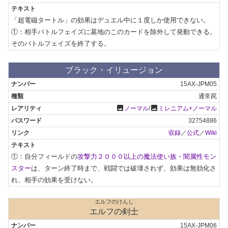
「超電磁タートル」の効果はデュエル中に１度しか使用できない。

①：相手バトルフェイズに墓地のこのカードを除外して発動できる。
そのバトルフェイズを終了する。
ブラック・イリュージョン
15AX-JPM05
通常罠
photo
photo
ノーマル
/
ミレニアム+ノーマル
32754886
収録
／
公式
／
Wiki
①：自分フィールドの
攻撃力２０００以上の魔法使い族・闇属性モン
スター
は、ターン終了時まで、戦闘では破壊されず、効果は無効化さ
れ、相手の効果を受けない。
エルフのけんし
エルフの剣士
15AX-JPM06