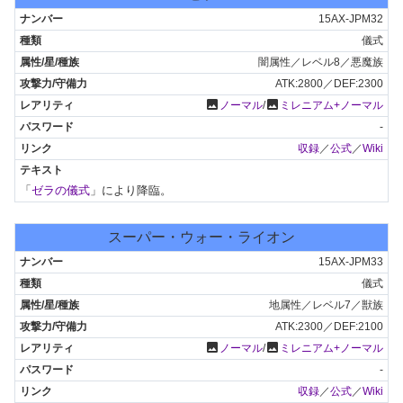
15AX-JPM32
儀式
闇属性／レベル8／悪魔族
ATK:2800／DEF:2300
photo
photo
ノーマル
/
ミレニアム+ノーマル
-
収録
／
公式
／
Wiki
「
ゼラの儀式
」により降臨。
スーパー・ウォー・ライオン
15AX-JPM33
儀式
地属性／レベル7／獣族
ATK:2300／DEF:2100
photo
photo
ノーマル
/
ミレニアム+ノーマル
-
収録
／
公式
／
Wiki