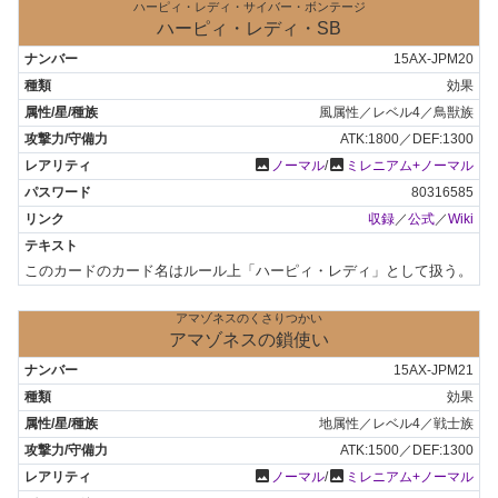
ハーピィ・レディ・サイバー・ボンテージ
ハーピィ・レディ・SB
15AX-JPM20
効果
風属性／レベル4／鳥獣族
ATK:1800／DEF:1300
photo
photo
ノーマル
/
ミレニアム+ノーマル
80316585
収録
／
公式
／
Wiki
このカードのカード名はルール上「ハーピィ・レディ」として扱う。
アマゾネスのくさりつかい
アマゾネスの鎖使い
15AX-JPM21
効果
地属性／レベル4／戦士族
ATK:1500／DEF:1300
photo
photo
ノーマル
/
ミレニアム+ノーマル