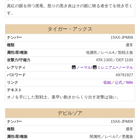
真紅の眼を持つ黒竜。怒りの黒き炎はその眼に映る者全てを焼き尽く
す。
タイガー・アックス
15AX-JPM08
通常
地属性／レベル4／獣戦士族
ATK:1300／DEF:1100
photo
photo
ノーマル
/
ミレニアム+ノーマル
49791927
収録
／
公式
／
Wiki
オノを手にした獣戦士。素早い動きからくり出す攻撃は強い。
デビルゾア
15AX-JPM09
通常
闇属性／レベル7／悪魔族