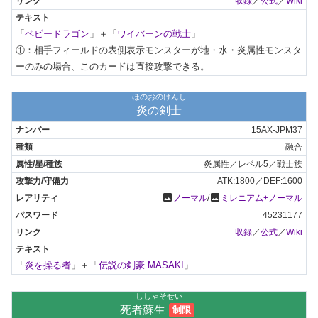
収録
／
公式
／
Wiki
「
ベビードラゴン
」＋「
ワイバーンの戦士
」

①：相手フィールドの表側表示モンスターが地・水・炎属性モンスタ
ーのみの場合、このカードは直接攻撃できる。
ほのおのけんし
炎の剣士
15AX-JPM37
融合
炎属性／レベル5／戦士族
ATK:1800／DEF:1600
photo
photo
ノーマル
/
ミレニアム+ノーマル
45231177
収録
／
公式
／
Wiki
「
炎を操る者
」＋「
伝説の剣豪 MASAKI
」
ししゃそせい
死者蘇生
制限