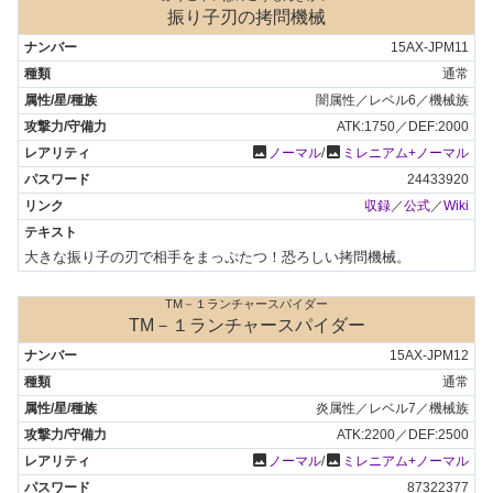
振り子刃の拷問機械
15AX-JPM11
通常
闇属性／レベル6／機械族
ATK:1750／DEF:2000
photo
photo
ノーマル
/
ミレニアム+ノーマル
24433920
収録
／
公式
／
Wiki
大きな振り子の刃で相手をまっぷたつ！恐ろしい拷問機械。
TM－１ランチャースパイダー
TM－１ランチャースパイダー
15AX-JPM12
通常
炎属性／レベル7／機械族
ATK:2200／DEF:2500
photo
photo
ノーマル
/
ミレニアム+ノーマル
87322377