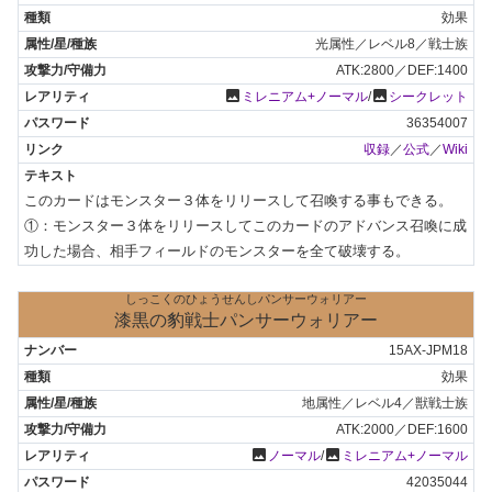
効果
光属性／レベル8／戦士族
ATK:2800／DEF:1400
photo
photo
ミレニアム+ノーマル
/
シークレット
36354007
収録
／
公式
／
Wiki
このカードはモンスター３体をリリースして召喚する事もできる。

①：モンスター３体をリリースしてこのカードのアドバンス召喚に成
功した場合、相手フィールドのモンスターを全て破壊する。
しっこくのひょうせんしパンサーウォリアー
漆黒の豹戦士パンサーウォリアー
15AX-JPM18
効果
地属性／レベル4／獣戦士族
ATK:2000／DEF:1600
photo
photo
ノーマル
/
ミレニアム+ノーマル
42035044