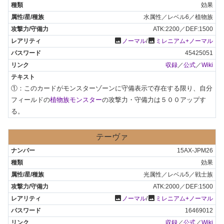
効果
水属性／レベル6／植物族
ATK:2200／DEF:1500
photo
photo
ノーマル
/
ミレニアム+ノーマル
45425051
収録
／
公式
／
Wiki
①：このカードがモンスターゾーンに守備表示で存在する限り、自分
フィールドの
植物族モンスター
の攻撃力・守備力は５００アップす
る。
テーヴァ
15AX-JPM26
効果
光属性／レベル5／戦士族
ATK:2000／DEF:1500
photo
photo
ノーマル
/
ミレニアム+ノーマル
16469012
収録
／
公式
／
Wiki