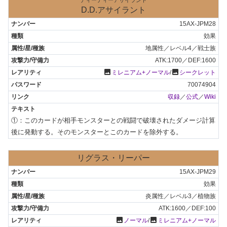
D.D.アサイラント
15AX-JPM28
効果
地属性／レベル4／戦士族
ATK:1700／DEF:1600
photo
photo
ミレニアム+ノーマル
/
シークレット
70074904
収録
／
公式
／
Wiki
①：このカードが相手モンスターとの戦闘で破壊されたダメージ計算
後に発動する。そのモンスターとこのカードを除外する。
リグラス・リーパー
15AX-JPM29
効果
炎属性／レベル3／植物族
ATK:1600／DEF:100
photo
photo
ノーマル
/
ミレニアム+ノーマル