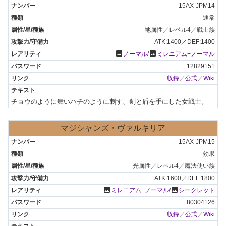
15AX-JPM14
通常
地属性／レベル4／戦士族
ATK:1400／DEF:1400
photo
photo
ノーマル
/
ミレニアム+ノーマル
12829151
収録
／
公式
／
Wiki
チョウのように舞いハチのように刺す、剣と盾を手にした女戦士。
マジシャンズ・ヴァルキリア
15AX-JPM15
効果
光属性／レベル4／魔法使い族
ATK:1600／DEF:1800
photo
photo
ミレニアム+ノーマル
/
シークレット
80304126
収録
／
公式
／
Wiki