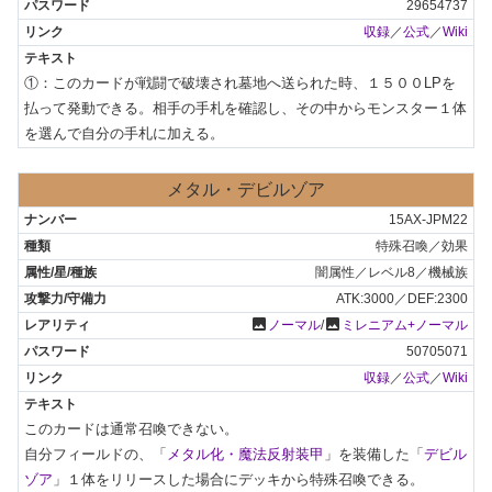
29654737
収録
／
公式
／
Wiki
①：このカードが戦闘で破壊され墓地へ送られた時、１５００LPを
払って発動できる。相手の手札を確認し、その中からモンスター１体
を選んで自分の手札に加える。
メタル・デビルゾア
15AX-JPM22
特殊召喚／効果
闇属性／レベル8／機械族
ATK:3000／DEF:2300
photo
photo
ノーマル
/
ミレニアム+ノーマル
50705071
収録
／
公式
／
Wiki
このカードは通常召喚できない。

自分フィールドの、「
メタル化・魔法反射装甲
」を装備した「
デビル
ゾア
」１体をリリースした場合にデッキから特殊召喚できる。