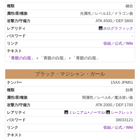
融合
光属性／レベル12／ドラゴン族
ATK:4500／DEF:3800
photo
ホログラフィック
-
収録
／
公式
／
Wiki
「
青眼の白龍
」＋「青眼の白龍」＋「青眼の白龍」
ブラック・マジシャン・ガール
15AX-JPM01
効果
闇属性／レベル6／魔法使い族
ATK:2000／DEF:1700
photo
photo
ミレニアム+ノーマル
/
シークレット
38033121
収録
／
公式
／
Wiki