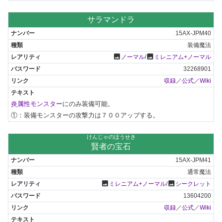
サラマンドラ
15AX-JPM40
装備魔法
photo
photo
ノーマル
/
ミレニアム+ノーマル
32268901
収録
／
公式
／
Wiki
炎属性モンスター
にのみ装備可能。

①：装備モンスターの攻撃力は７００アップする。
けんじゃのほうせき
賢者の宝石
15AX-JPM41
通常魔法
photo
photo
ミレニアム+ノーマル
/
シークレット
13604200
収録
／
公式
／
Wiki