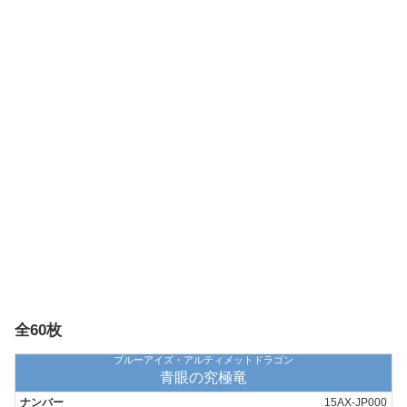
全60枚
ブルーアイズ・アルティメットドラゴン
青眼の究極竜
15AX-JP000