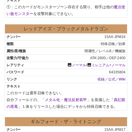
①：このカードがモンスターゾーン存在する限り、相手は他の
魔法使
い族モンスター
を攻撃対象にできない。
レッドアイズ・ブラックメタルドラゴン
15AX-JPM16
特殊召喚／効果
闇属性／レベル8／機械族
ATK:2800／DEF:2400
photo
photo
ノーマル
/
ミレニアム+ノーマル
64335804
収録
／
公式
／
Wiki
このカードは通常召喚できない。

自分フィールドの、「
メタル化・魔法反射装甲
」を装備した「
真紅眼
の黒竜
」１体をリリースした場合にデッキから特殊召喚できる。
ギルフォード・ザ・ライトニング
15AX-JPM17