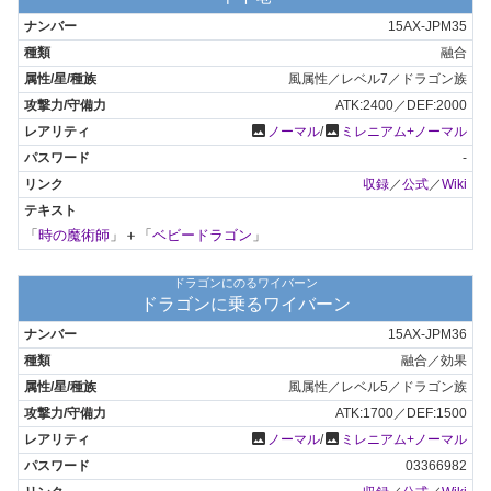
15AX-JPM35
融合
風属性／レベル7／ドラゴン族
ATK:2400／DEF:2000
photo
photo
ノーマル
/
ミレニアム+ノーマル
-
収録
／
公式
／
Wiki
「
時の魔術師
」＋「
ベビードラゴン
」
ドラゴンにのるワイバーン
ドラゴンに乗るワイバーン
15AX-JPM36
融合／効果
風属性／レベル5／ドラゴン族
ATK:1700／DEF:1500
photo
photo
ノーマル
/
ミレニアム+ノーマル
03366982