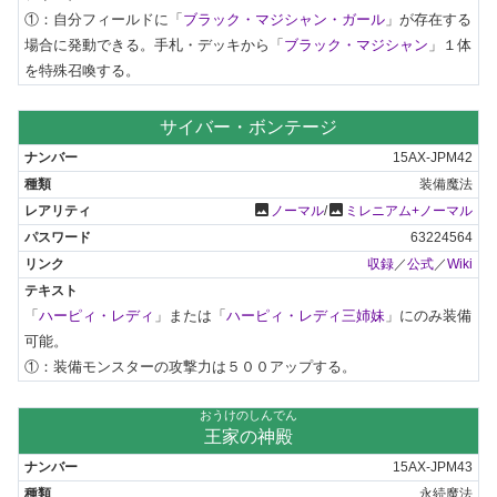
①：自分フィールドに「
ブラック・マジシャン・ガール
」が存在する
場合に発動できる。手札・デッキから「
ブラック・マジシャン
」１体
を特殊召喚する。
サイバー・ボンテージ
15AX-JPM42
装備魔法
photo
photo
ノーマル
/
ミレニアム+ノーマル
63224564
収録
／
公式
／
Wiki
「
ハーピィ・レディ
」または「
ハーピィ・レディ三姉妹
」にのみ装備
可能。

①：装備モンスターの攻撃力は５００アップする。
おうけのしんでん
王家の神殿
15AX-JPM43
永続魔法