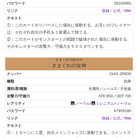
39180960
収録
／
公式
／
Wiki
①：このカードがリバースした場合に発動する。お互いのプレイヤー
は、それぞれ自分の手札を１枚選んで捨てる。

②：このカードがモンスターとの戦闘で破壊された場合に発動する。
そのモンスターの攻撃力・守備力を５００ダウンする。
きまぐれのめがみ
きまぐれの女神
15AX-JPM30
効果
光属性／レベル3／天使族
ATK:950／DEF:700
photo
photo
ノーマル
/
ミレニアム+ノーマル
67959180
収録
／
公式
／
Wiki
①：１ターンに１度、自分メインフェイズに発動できる。コイントス