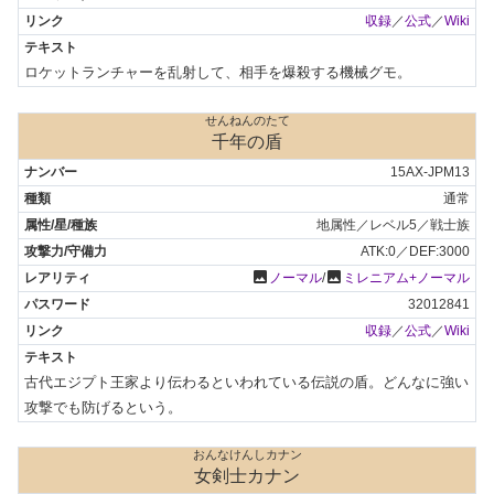
収録
／
公式
／
Wiki
ロケットランチャーを乱射して、相手を爆殺する機械グモ。
せんねんのたて
千年の盾
15AX-JPM13
通常
地属性／レベル5／戦士族
ATK:0／DEF:3000
photo
photo
ノーマル
/
ミレニアム+ノーマル
32012841
収録
／
公式
／
Wiki
古代エジプト王家より伝わるといわれている伝説の盾。どんなに強い
攻撃でも防げるという。
おんなけんしカナン
女剣士カナン