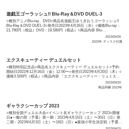
遊戯王ゴーラッシュ!! Blu-Ray＆DVD DUEL-3
○種別アニメBlu-ray、DVD○商品名遊戯王ゆうぎおうゴーラッシュ!!
Blu-Ray＆DVD DUEL-3○発売日2023年4月26日（水）○価格Blu-ray：
21,780円（税込）DVD：19,580円（税込）○商品内容 Blu-...
2023/04/26
2023年
ディスク付属
エクスキューティー デュエルセット
○種別特別記念品○商品名エクスキューティー デュエルセット○予約
開始日2022年12月16日（金）12:00〜○発売日2023年4月20日（木）○
価格3,500円（税込）○商品内容 「エクスキューティー・リュミエ
ル」特別イラストVer.（シ...
2023/04/20
商品同梱
2023年
ギャラクシーカップ 2023
○種別全国デュエル大会○イベント名ギャラクシーカップ 2023○開催
日●一般の部（予選）第一期：2023年4月15日（土）〜30日（日）第
二期：2023年6月3日（土）〜18日（日）●最強小学生決定戦（予選）
2023年7月8日（土）〜23日...
2023/04/15