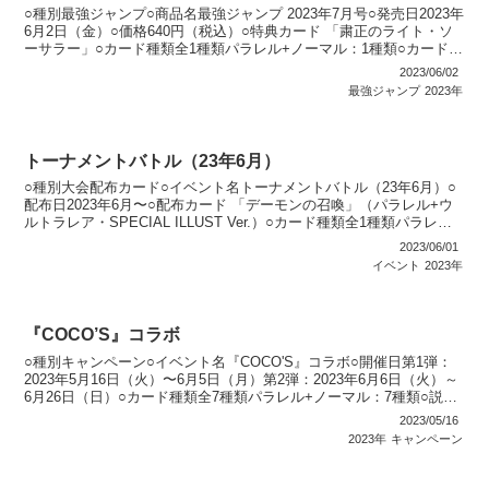
○種別最強ジャンプ○商品名最強ジャンプ 2023年7月号○発売日2023年
6月2日（金）○価格640円（税込）○特典カード 「粛正のライト・ソ
ーサラー」○カード種類全1種類パラレル+ノーマル：1種類○カードリ
スト最強ジャンプ
2023/06/02
最強ジャンプ
2023年
トーナメントバトル（23年6月）
○種別大会配布カード○イベント名トーナメントバトル（23年6月）○
配布日2023年6月〜○配布カード 「デーモンの召喚」（パラレル+ウ
ルトラレア・SPECIAL ILLUST Ver.）○カード種類全1種類パラレル
+ウルトラレア（SPECI...
2023/06/01
イベント
2023年
『COCO’S』コラボ
○種別キャンペーン○イベント名『COCO'S』コラボ○開催日第1弾：
2023年5月16日（火）〜6月5日（月）第2弾：2023年6月6日（火）～
6月26日（日）○カード種類全7種類パラレル+ノーマル：7種類○説明
遊戯王OCG／遊戯王ラッシ...
2023/05/16
2023年
キャンペーン