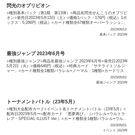
閃光のオブリビオン
○種別基本パック（第1期 第13弾）○商品名閃光せんこうのオブリビ
オン○発売日2023年5月13日（土）○価格1パック：176円（税込）1ボ
ックス：5,280円（税込）○カード種類全67種類オーバーラッシュレ
ア：9種類シークレットレア：28...
2023/05/13
基本パック
2023年
最強ジャンプ 2023年6月号
○種別最強ジャンプ○商品名最強ジャンプ 2023年6月号○発売日2023年
5月2日（火）○価格640円（税込）○特典カード 「サテライトソルジ
ャー」○カード種類全1種類パラレル+ノーマル：1種類○カードリスト
最強ジャンプ
2023/05/02
最強ジャンプ
2023年
トーナメントバトル（23年5月）
○種別大会配布カード○イベント名トーナメントバトル（23年5月）○
配布日2023年5月〜○配布カード 「悪夢再び」（パラレル+ウルトラ
レア・SPECIAL ILLUST Ver.）○カード種類全1種類パラレル+ウルト
ラレア（SPECIAL ...
2023/05/01
イベント
2023年