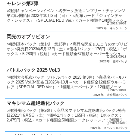
ャレンジ第2弾
○種別キャンペーン○イベント名データ放送コンプリートチャレンジ
第2弾○開始日2022年10月2日（日）～○配布カード「ジョインテッ
ク・レックス」（SPECIAL RED Ver.）○カード種類全1種類ラッシュ
2022/10/02
レア：1種類○説明 アニメ『遊戯...
2022年
キャンペーン
閃光のオブリビオン
○種別基本パック（第1期 第13弾）○商品名閃光せんこうのオブリビ
オン○発売日2023年5月13日（土）○価格1パック：176円（税込）1ボ
ックス：5,280円（税込）○カード種類全67種類オーバーラッシュレ
2023/05/13
ア：9種類シークレットレア：28...
2023年
基本パック
バトルパック 2025 Vol.3
○種別大会配布パック（バトルパック 2025 第3弾）○商品名バトルパ
ック 2025 Vol.3○配布日2025年10月～○カード種類全12種類ウルトラ
レア（SPECIAL RED Ver.）：1種類スーパーレア：12種類ノーマ
2025/10/01
ル：7種類○...
2025年
大会配布パック
マキシマム超絶進化パック
○種別強化パック（第2弾）○商品名マキシマム超絶進化パック○発売
日2021年6月5日（土）○価格1パック：165円（税込）1ボックス：
2,475円（税込）○カード種類全50種類シークレットレア：2種類ラッ
2021/06/05
シュレア：6種類ウルトラレア：6種類...
2021年
スペシャルパック