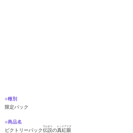
○種別
限定パック
○商品名
でんせつ
レッドアイズ
ビクトリーパック
伝説
の
真紅眼