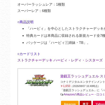
オーバーラッシュレア：1種類
スーパーレア：6種類
○商品説明
「ハーピィ」を中心としたストラクチャーデッキ
特典カードは本商品に収録される新規カード全7
パッケージは「ハーピィ三姉妹・TB」。
○カードリスト
ストラクチャーデッキ ハーピィ・レディ・シスターズ
遊戯王ラッシュデュエル ス
コナミデジタルエンタテインメント(Konami 
￥1,650
（2026/08/07 16:40時点）
「遊戯王ラッシュデュエル」に『
Amazonの商品レビュー・口コ
Amazon
楽天
Yah