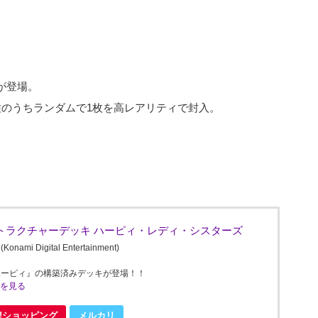
が登場。
種のうちランダムで1枚を高レアリティで封入。
トラクチャーデッキ ハーピィ・レディ・シスターズ
Digital Entertainment)
ハーピィ』の構築済みデッキが登場！！
ミを見る
oo!ショッピング
メルカリ