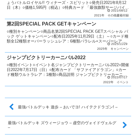
ょうバトルロイヤル!! ウィナーズ・スピリット○発売日2021年8月12
日（木）○価格1,595円（税込）○特典カード 「最強旗獣サージバイコ
2021/08/12
ーン」○カード種類全1種類パラレル...
2021年
その他書籍付録
第2回SPECIAL PACK GETキャンペーン
○種別キャンペーン○商品名第2回SPECIAL PACK GETスペシャル パ
ック ゲットキャンペーン○配布日2025年11月29日（土）～○カード種
類全12種類オーバーラッシュレア：6種類パラレル+スーパーレア：
2025/11/29
10種類○説明 『遊戯王ラ...
2025年
キャンペーン
ジャンプビクトリーカーニバル2022
○種別イベント○イベント名ジャンプビクトリーカーニバル2022○開催
日2022年7月17日（日）○配布カード 「サファイアドラゴン」○カー
ド種類ウルトラレア：1種類○商品説明 ジャンプビクトリーカーニバ
2022/07/17
ル2022にて「サファイアドラゴン」を...
2022年
イベント
最強バトルデッキ 遊歩 – おいでヨ! ハイテクドラゴン! –
最強バトルデッキ ズウィージョウ – 虚空のヴォイドヴェルグ
–