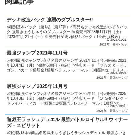
関連記事
デッキ改造パック 強襲のダブルスター!!
○種別基本パック（第1期 第12弾）○商品名デッキ改造かいぞうパッ
ク 強襲きょうしゅうのダブルスター!!○発売日2023年1月7日（土）
2023年1月21日（土）※発売日変更○価格1パック：165円（税込）1
2023/01/21
ボックス：2,475円（税込）○...
2023年
基本パック
最強ジャンプ 2021年11月号
○種別最強ジャンプ○商品名最強ジャンプ 2021年11月号○発売日2021
年10月4日（月）○価格600円（税込）○特典カード 「ザ☆スタードラ
ゴン」○カード種類全1種類パラレル+ノーマル：1種類○カードリスト
2021/10/04
最強ジャンプ
2021年
最強ジャンプ
最強ジャンプ 2025年11月号
○種別最強ジャンプ○商品名最強ジャンプ 2025年11月号○発売日2025
年10月3日（金）○価格690円（税込）○特典カード 「OTSダイレクト
ドライバー」○カード種類全1種類パラレル+ノーマル：1種類○カード
2025/10/03
リスト最強ジャンプ
2025年
最強ジャンプ
遊戯王ラッシュデュエル 最強バトルロイヤル!! ウィナー
ズ・スピリット
○種別攻略本○商品名遊戯王ゆうぎおうラッシュデュエル 最強さいき