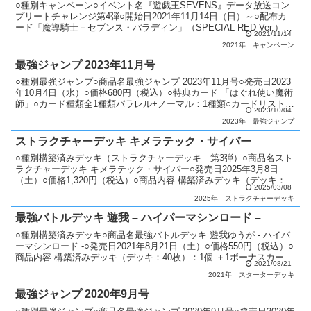
○種別キャンペーン○イベント名『遊戯王SEVENS』データ放送コン
プリートチャレンジ第4弾○開始日2021年11月14日（日）～○配布カ
ード「魔導騎士－セブンス・パラディン」（SPECIAL RED Ver.）○
2021/11/14
カード種類全1種類ラッシュレ...
2021年
キャンペーン
最強ジャンプ 2023年11月号
○種別最強ジャンプ○商品名最強ジャンプ 2023年11月号○発売日2023
年10月4日（水）○価格680円（税込）○特典カード 「はぐれ使い魔術
師」○カード種類全1種類パラレル+ノーマル：1種類○カードリスト最
2023/10/04
強ジャンプ
2023年
最強ジャンプ
ストラクチャーデッキ キメラテック・サイバー
○種別構築済みデッキ（ストラクチャーデッキ 第3弾）○商品名スト
ラクチャーデッキ キメラテック・サイバー○発売日2025年3月8日
（土）○価格1,320円（税込）○商品内容 構築済みデッキ（デッキ：
2025/03/08
40枚・EXデッキ：5枚）：1個 特典カー...
2025年
ストラクチャーデッキ
最強バトルデッキ 遊我 – ハイパーマシンロード –
○種別構築済みデッキ○商品名最強バトルデッキ 遊我ゆうが - ハイパ
ーマシンロード -○発売日2021年8月21日（土）○価格550円（税込）○
商品内容 構築済みデッキ（デッキ：40枚）：1個 ＋1ボーナスカー
2021/08/21
ド：1枚 遊び方ガイド：1枚○...
2021年
スターターデッキ
最強ジャンプ 2020年9月号