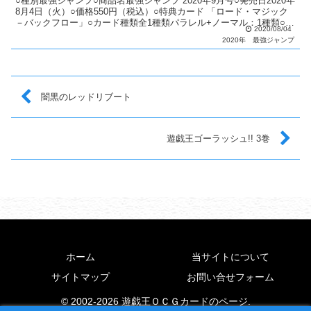
○種別最強ジャンプ○商品名最強ジャンプ 2020年9月号○発売日2020年
8月4日（火）○価格550円（税込）○特典カード 「ロード・マジック
－バックフロー」○カード種類全1種類パラレル+ノーマル：1種類○カ
2020/08/04
ードリスト最強ジャンプ
2020年
最強ジャンプ
闇黒のレッドリブート
遊戯王ゴーラッシュ!! 3巻
ホーム
当サイトについて
サイトマップ
お問い合せフォーム
© 2002-2026 遊戯王ＯＣＧカードのページ.