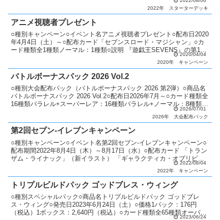
2022/08/06
ド：1枚 遊び方ガイド：1枚○...
2022年
スターターデッキ
アニメ視聴者プレゼント
○種別キャンペーン○イベント名アニメ視聴者プレゼント○配布日2020
年4月4日（土）～○配布カード「セブンスロード・マジシャン」○カ
ード種類全1種類ノーマル：1種類○説明 『遊戯王SEVENS』の第1話
2020/04/04
で出てくるキーワードを対象のお店の人に...
2020年
キャンペーン
バトルボーナスパック 2026 Vol.2
○種別大会配布パック（バトルボーナスパック 2026 第2弾）○商品名
バトルボーナスパック 2026 Vol.2○配布日2026年7月～○カード種類全
16種類パラレル+スーパーレア：16種類パラレル+ノーマル：8種類○
2026/07/01
説明 ショップイベント...
2026年
大会配布パック
第2回セブン-イレブンキャンペーン
○種別キャンペーン○イベント名第2回セブン-イレブンキャンペーン○
配布期間2022年8月4日（木）～8月17日（水）○配布カード 「トラン
ザム・ライナック」（新イラスト） 「ギャラクティカ・オブリビオ
2022/08/04
ン」（新イラスト） 「ジョインテック・レ...
2022年
キャンペーン
トリプルビルドパック ゴッドブレス・ウィング
○種別スペシャルパック○商品名トリプルビルドパック ゴッドブレ
ス・ウィング○発売日2023年6月24日（土）○価格1パック：176円
（税込）1ボックス：2,640円（税込）○カード種類全65種類オーバー
2023/06/24