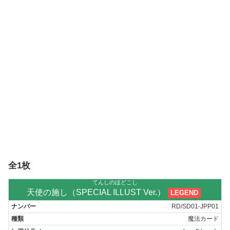
全1枚
てんしのほどこし
天使の施し（SPECIAL ILLUST Ver.）
LEGEND
RD/SD01-JPP01
魔法カード