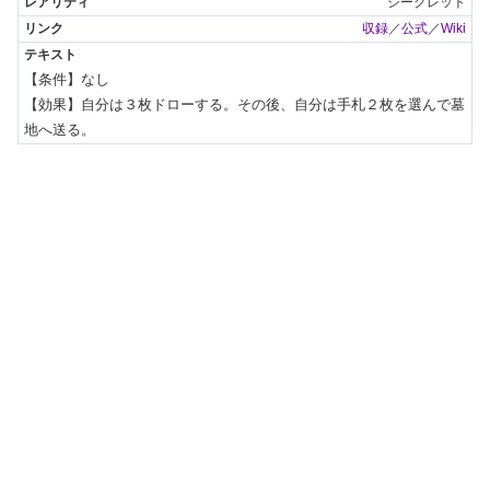
シークレット
収録
／
公式
／
Wiki
【条件】なし

【効果】自分は３枚ドローする。その後、自分は手札２枚を選んで墓
地へ送る。