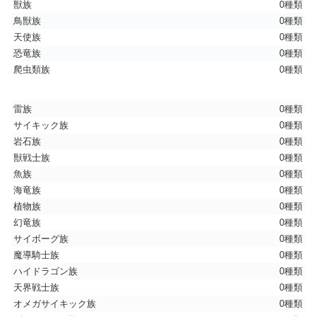
獣族
0種類
鳥獣族
0種類
天使族
0種類
恐竜族
0種類
爬虫類族
0種類
雷族
0種類
サイキック族
0種類
岩石族
0種類
獣戦士族
0種類
魚族
0種類
海竜族
0種類
植物族
0種類
幻竜族
0種類
サイボーグ族
0種類
魔導騎士族
0種類
ハイドラゴン族
0種類
天界戦士族
0種類
オメガサイキック族
0種類