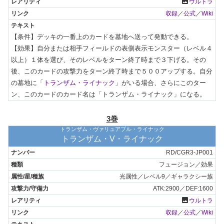
photo
ウルトラ
収録
／
公式
／
Wiki
【条件】デッキの一番上のカードを墓地へ送って発動できる。

【効果】自分または相手フィールドの表側表示モンスター（レベル４
以上）１体を選び、そのレベルをターン終了時まで３下げる。その
後、このカードの攻撃力をターン終了時まで５００アップする。自分
の墓地に「
トランザム・ライナック
」がいる場合、さらにこのター
ン、このカードのカード名は「トランザム・ライナック」になる。
3巻
トランザム・ヴァリュアブル・ライナック
トランザム・V・ライナック
RD/CGR3-JP001
フュージョン／効果
光属性／レベル9／ギャラクシー族
ATK:2900／DEF:1600
photo
ウルトラ
収録
／
公式
／
Wiki