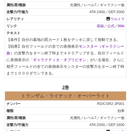
光属性／レベル7／ギャラクシー族
ATK:2400／DEF:2000
photo
ウルトラ
収録
／
公式
／
Wiki
【条件】自分の墓地の罠カード１枚をデッキに戻して発動できる。

【効果】自分フィールドの全ての表側表示
モンスター（ギャラクシー
族）
の攻撃力をターン終了時まで４００アップする。自分フィールド
に表側表示の「
ギャラクティカ・オブリビオン
」がいる場合、さらに
相手フィールドの全ての表側表示モンスターの攻撃力をターン終了時
まで１０００ダウンできる。
2巻
トランザム・ライナック・オーバーライト
RD/CGR2-JP001
効果
光属性／レベル7／ギャラクシー族
ATK:2500／DEF:1600