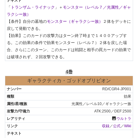
「
トランザム・ライナック
」＋
モンスター（レベル７／光属性／ギャ
ラクシー族）
【条件】自分の墓地の
モンスター（ギャラクシー族）
２体をデッキに
戻して発動できる。

【効果】このカードの攻撃力はターン終了時まで１４００アップす
る。この効果の条件で効果モンスター（レベル７）２体を戻した場
合、さらにこのターン、このカードは戦闘と相手の罠カードの効果で
は破壊されず、２回攻撃できる。
4巻
ギャラクティカ・ゴッドオブリビオン
RD/CGR4-JP001
効果
光属性／レベル10／ギャラクシー族
ATK:2500／DEF:2500
photo
ウルトラ
収録
／
公式
／
Wiki