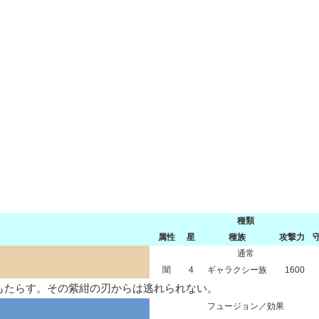
種類
属性
星
種族
攻撃力
通常
闇
4
ギャラクシー族
1600
もたらす。その紫紺の刃からは逃れられない。
フュージョン／効果