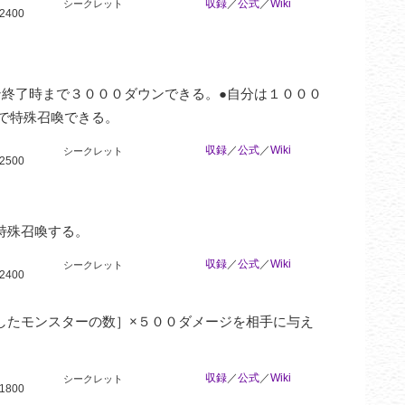
収録
／
公式
／
Wiki
シークレット
2400
終了時まで３０００ダウンできる。●自分は１０００
で特殊召喚できる。
収録
／
公式
／
Wiki
シークレット
2500
特殊召喚する。
収録
／
公式
／
Wiki
シークレット
2400
したモンスターの数］×５００ダメージを相手に与え
収録
／
公式
／
Wiki
シークレット
1800