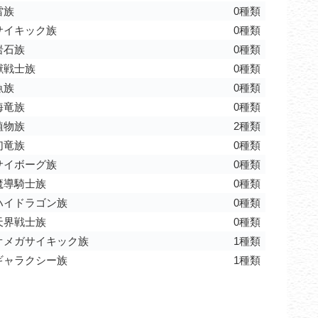
雷族
0種類
サイキック族
0種類
岩石族
0種類
獣戦士族
0種類
魚族
0種類
海竜族
0種類
植物族
2種類
幻竜族
0種類
サイボーグ族
0種類
魔導騎士族
0種類
ハイドラゴン族
0種類
天界戦士族
0種類
オメガサイキック族
1種類
ギャラクシー族
1種類