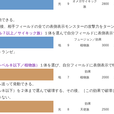
オメガサイキック
光
9
2800
族
できる。

の後、相手フィールドの全ての表側表示モンスターの攻撃力をターン
ル７以上／サイキック族）
１体を選んで自分フィールドに表側表示
フュージョン／効果
地
9
植物族
3000
ランゼ」

レベル８以下／植物族）
１体を選び、自分フィールドに表側表示で
効果
地
7
植物族
2000
へ送って発動できる。

ル８以下）を２体まで選んで破壊する。その後、［この効果で破壊
きない。
効果
光
8
天使族
2500