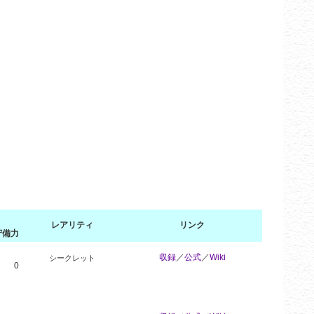
レアリティ
リンク
守備力
収録
／
公式
／
Wiki
シークレット
0