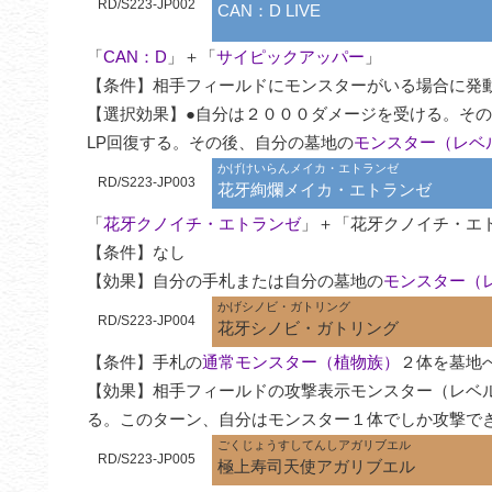
RD/S223-JP002
CAN：D LIVE
「
CAN：D
」＋「
サイピックアッパー
」

【条件】相手フィールドにモンスターがいる場合に発動
【選択効果】●自分は２０００ダメージを受ける。そ
LP回復する。その後、自分の墓地の
モンスター（レベ
かげけいらんメイカ・エトランゼ
RD/S223-JP003
花牙絢爛メイカ・エトランゼ
「
花牙クノイチ・エトランゼ
」＋「花牙クノイチ・エト
【条件】なし

【効果】自分の手札または自分の墓地の
モンスター（
かげシノビ・ガトリング
RD/S223-JP004
花牙シノビ・ガトリング
【条件】手札の
通常モンスター（植物族）
２体を墓地
【効果】相手フィールドの攻撃表示モンスター（レベ
る。このターン、自分はモンスター１体でしか攻撃で
ごくじょうすしてんしアガリブエル
RD/S223-JP005
極上寿司天使アガリブエル