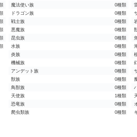
類
魔法使い族
0種類
類
ドラゴン族
0種類
類
戦士族
0種類
類
悪魔族
0種類
類
昆虫族
0種類
類
水族
0種類
炎族
0種類
機械族
0種類
アンデット族
0種類
獣族
0種類
鳥獣族
0種類
天使族
1種類
恐竜族
0種類
爬虫類族
0種類